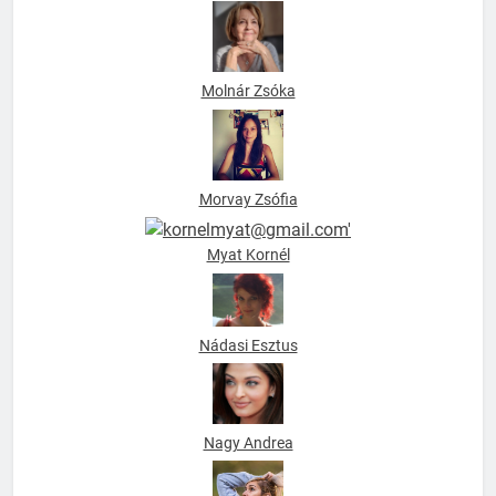
Mohamed Aldikar
Molnár Zsóka
Morvay Zsófia
Myat Kornél
Nádasi Esztus
Nagy Andrea