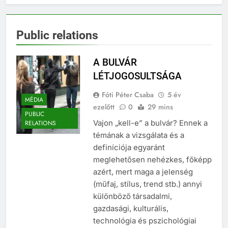
Public relations
A BULVÁR
LÉTJOGOSULTSÁGA
Fóti Péter Csaba
5 év
MÉDIA
ezelőtt
0
29 mins
PUBLIC
Vajon „kell-e” a bulvár? Ennek a
RELATIONS
témának a vizsgálata és a
definíciója egyaránt
meglehetősen nehézkes, főképp
azért, mert maga a jelenség
(műfaj, stílus, trend stb.) annyi
különböző társadalmi,
gazdasági, kulturális,