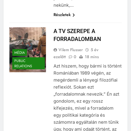
polémiát, miszerint kell-e
nekünk,…
Részletek
A TV SZEREPE A
FORRADALOMBAN
Vilem Flusser
5 év
MÉDIA
ezelőtt
0
18 mins
PUBLIC
Azt hiszem, hogy bármi is történt
RELATIONS
Romániában 1989 végén, az
megérdemli a lényegi filozófiai
reflexiót. Sokan ezt
„forradalomnak nevezik.” Én azt
gondolom, ez egy rossz
kifejezés, mivel a forradalom
egy politikai kategória és
számomra egyáltalán nem tűnik