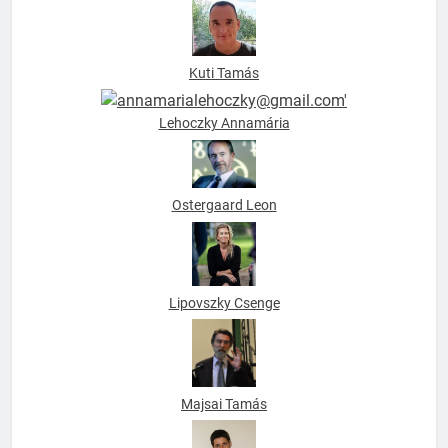
Kuti Tamás
Lehoczky Annamária
Ostergaard Leon
Lipovszky Csenge
Majsai Tamás