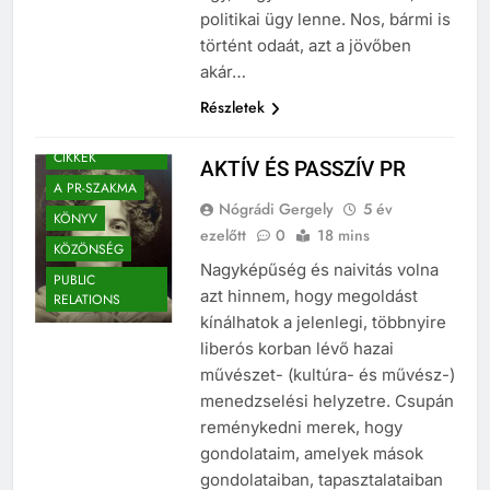
úgy, hogy ami odaát történt, az
politikai ügy lenne. Nos, bármi is
történt odaát, azt a jövőben
akár…
Részletek
A KIEMELT
CIKKEK
AKTÍV ÉS PASSZÍV PR
A PR-SZAKMA
Nógrádi Gergely
5 év
KÖNYV
ezelőtt
0
18 mins
KÖZÖNSÉG
Nagyképűség és naivitás volna
PUBLIC
azt hinnem, hogy megoldást
RELATIONS
kínálhatok a jelenlegi, többnyire
liberós korban lévő hazai
művészet- (kultúra- és művész-)
menedzselési helyzetre. Csupán
reménykedni merek, hogy
gondolataim, amelyek mások