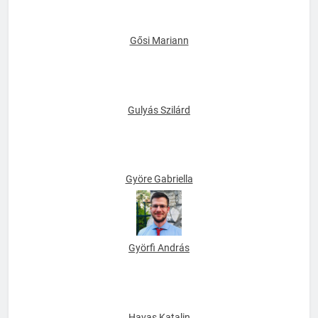
Gősi Mariann
Gulyás Szilárd
Györe Gabriella
Györfi András