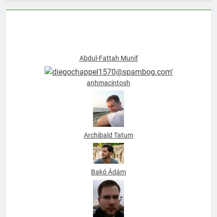
Abdul-Fattah Munif
anhmacintosh
Archibald Tatum
Bakó Ádám