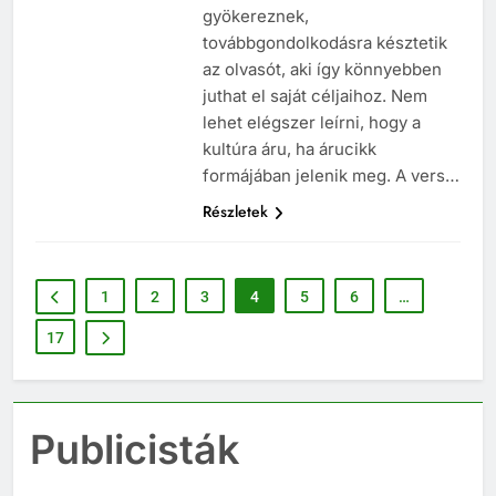
gondolataiban, tapasztalataiban
gyökereznek,
továbbgondolkodásra késztetik
az olvasót, aki így könnyebben
juthat el saját céljaihoz. Nem
lehet elégszer leírni, hogy a
kultúra áru, ha árucikk
formájában jelenik meg. A vers…
Részletek
1
2
3
4
5
6
…
17
Publicisták