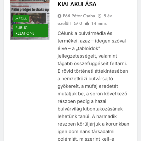
A BULVÁRMŰFAJ
KIALAKULÁSA
Fóti Péter Csaba
5 év
MÉDIA
ezelőtt
0
14 mins
PUBLIC
Célunk a bulvármédia és
RELATIONS
termékei, azaz – idegen szóval
élve – a „tabloidok”
jellegzetességeit, valamint
tágabb összefüggéseit feltárni.
E rövid történeti áttekintésében
a nemzetközi bulvársajtó
gyökereit, a műfaj eredetét
mutatjuk be, a soron következő
részben pedig a hazai
bulvárvilág kibontakozásának
lehetünk tanúi. A harmadik
részben körüljárjuk a korunkban
igen domináns társadalmi