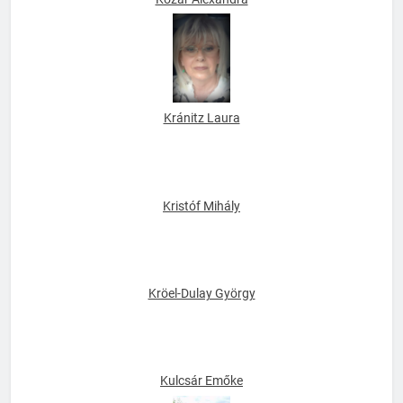
Kozár Alexandra
Kránitz Laura
Kristóf Mihály
Kröel-Dulay György
Kulcsár Emőke