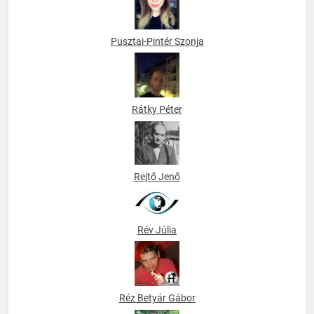
Pusztai-Pintér Szonja
Rátky Péter
Rejtő Jenő
Rév Júlia
Réz Betyár Gábor