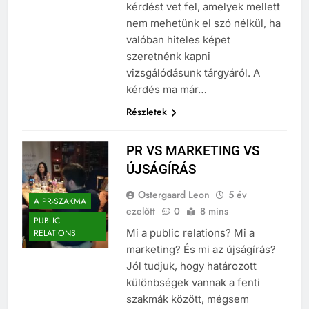
technológia és pszichológiai
kérdést vet fel, amelyek mellett
nem mehetünk el szó nélkül, ha
valóban hiteles képet
szeretnénk kapni
vizsgálódásunk tárgyáról. A
kérdés ma már…
Részletek
PR VS MARKETING VS
ÚJSÁGÍRÁS
Ostergaard Leon
5 év
A PR-SZAKMA
ezelőtt
0
8 mins
PUBLIC
Mi a public relations? Mi a
RELATIONS
marketing? És mi az újságírás?
Jól tudjuk, hogy határozott
különbségek vannak a fenti