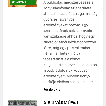
PUBLIC
A publicitás megszervezése a
RELATIONS
könyvkiadásnak az a területe,
ahol a fantázia és a rugalmasság
gyors és látványos
eredményeket hozhat. Egy
szerkesztőnek sokszor évekre
van szüksége ahhoz, hogy egy
alkotó ötletből kéziratot hozzon
létre, míg egy pr-szakember
néha már hetek múlva
tapasztalhatja a könyv
megismertetésével kapcsolatos
kreatív ötleteinek kedvező
eredményeit. Minden könyv
borítója elsősorban a szemnek…
Részletek