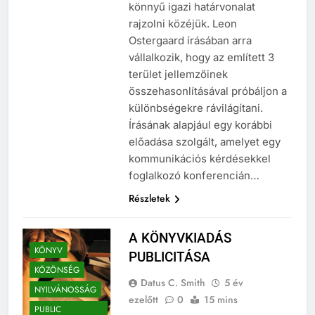
szakmák között, mégsem
könnyű igazi határvonalat
rajzolni közéjük. Leon
Ostergaard írásában arra
vállalkozik, hogy az említett 3
terület jellemzőinek
összehasonlításával próbáljon a
különbségekre rávilágítani.
Írásának alapjául egy korábbi
előadása szolgált, amelyet egy
kommunikációs kérdésekkel
foglalkozó konferencián…
Részletek
A KÖNYVKIADÁS
KÖNYV
PUBLICITÁSA
KÖZÖNSÉG
Datus C. Smith
5 év
NYILVÁNOSSÁG
ezelőtt
0
15 mins