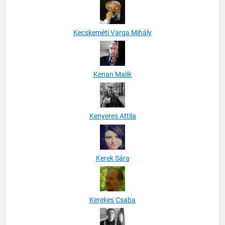
Kecskeméti Varga Mihály
Kenan Malik
Kenyeres Attila
Kerek Sára
Kerekes Csaba