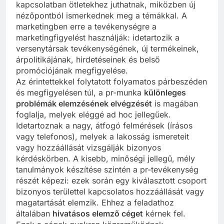
kapcsolatban ötletekhez juthatnak, miközben új
nézőpontból ismerkednek meg a témákkal. A
marketingben erre a tevékenységre a
marketingfigyelést használják: idetartozik a
versenytársak tevékenységének, új termékeinek,
árpolitikájának, hirdetéseinek és belső
promóciójának megfigyelése.
Az érintettekkel folytatott folyamatos párbeszéden
és megfigyelésen túl, a pr-munka
különleges
problémák elemzésének elvégzését
is magában
foglalja, melyek eléggé ad hoc jellegűek.
Idetartoznak a nagy, átfogó felmérések (írásos
vagy telefonos), melyek a lakosság ismereteit
vagy hozzáállását vizsgálják bizonyos
kérdéskörben. A kisebb, minőségi jellegű, mély
tanulmányok készítése szintén a pr-tevékenység
részét képezi: ezek során egy kiválasztott csoport
bizonyos területtel kapcsolatos hozzáállását vagy
magatartását elemzik. Ehhez a feladathoz
általában
hivatásos elemző céget
kérnek fel.