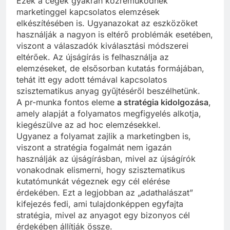
Ezek a cégek gyakran közreműködnek
marketinggel kapcsolatos elemzések
elkészítésében is. Ugyanazokat az eszközöket
használják a nagyon is eltérő problémák esetében,
viszont a válaszadók kiválasztási módszerei
eltérőek. Az újságírás is felhasználja az
elemzéseket, de elsősorban kutatás formájában,
tehát itt egy adott témával kapcsolatos
szisztematikus anyag gyűjtéséről beszélhetünk.
A pr-munka fontos eleme
a stratégia kidolgozása
,
amely alapját a folyamatos megfigyelés alkotja,
kiegészülve az ad hoc elemzésekkel.
Ugyanez a folyamat zajlik a marketingben is,
viszont a stratégia fogalmát nem igazán
használják az újságírásban, mivel az újságírók
vonakodnak elismerni, hogy szisztematikus
kutatómunkát végeznek egy cél elérése
érdekében. Ezt a legjobban az „adathalászat”
kifejezés fedi, ami tulajdonképpen egyfajta
stratégia, mivel az anyagot egy bizonyos cél
érdekében állítják össze.