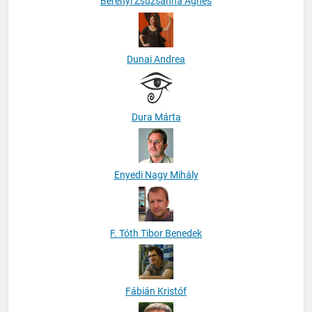
Berényi Zsuzsanna Ágnes
Dunai Andrea
Dura Márta
Enyedi Nagy Mihály
F. Tóth Tibor Benedek
Fábián Kristóf