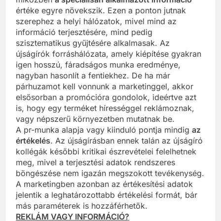
értéke egyre növekszik. Ezen a ponton jutnak
szerephez a helyi hálózatok, mivel mind az
információ terjesztésére, mind pedig
szisztematikus gyűjtésére alkalmasak. Az
újságírók forráshálózata, amely kiépítése gyakran
igen hosszú, fáradságos munka eredménye,
nagyban hasonlít a fentiekhez. De ha már
párhuzamot kell vonnunk a marketinggel, akkor
elsősorban a promócióra gondolok, ideértve azt
is, hogy egy terméket hírességgel reklámoznak,
vagy népszerű környezetben mutatnak be.
A pr-munka alapja vagy kiinduló pontja mindig
az
értékelés
. Az újságírásban ennek talán az újságíró
kollégák későbbi kritikai észrevételei felelhetnek
meg, mivel a terjesztési adatok rendszeres
böngészése nem igazán megszokott tevékenység.
A marketingben azonban az értékesítési adatok
jelentik a leghatározottabb értékelési formát, bár
más paraméterek is hozzáférhetők.
REKLÁM VAGY INFORMÁCIÓ?