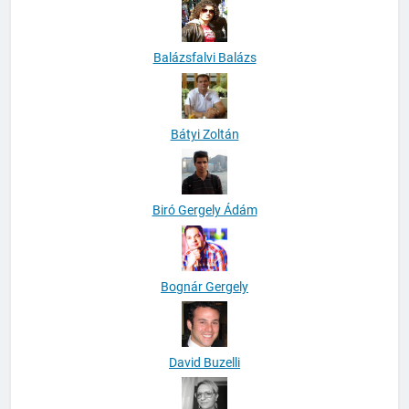
Balázsfalvi Balázs
Bátyi Zoltán
Biró Gergely Ádám
Bognár Gergely
David Buzelli