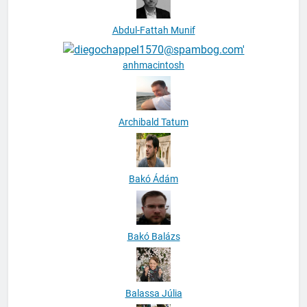
Abdul-Fattah Munif
anhmacintosh
Archibald Tatum
Bakó Ádám
Bakó Balázs
Balassa Júlia