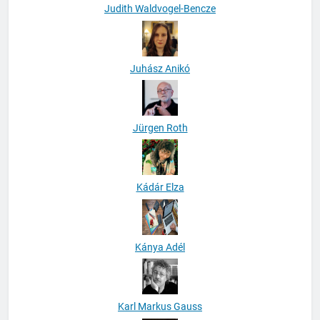
Judith Waldvogel-Bencze
Juhász Anikó
Jürgen Roth
Kádár Elza
Kánya Adél
Karl Markus Gauss