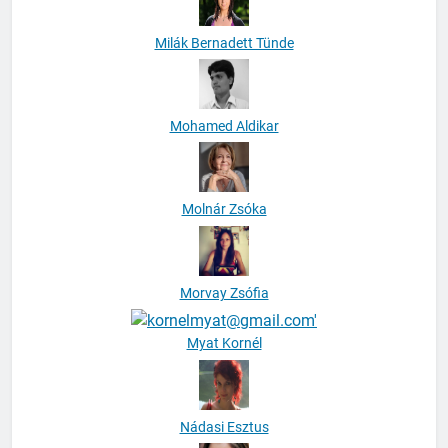
Milák Bernadett Tünde
Mohamed Aldikar
Molnár Zsóka
Morvay Zsófia
Myat Kornél
Nádasi Esztus