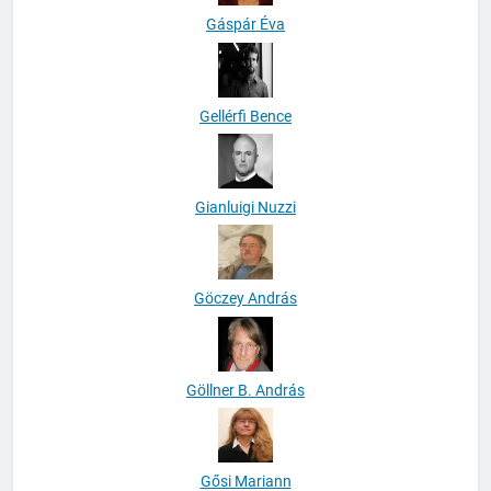
Gáspár Éva
Gellérfi Bence
Gianluigi Nuzzi
Göczey András
Göllner B. András
Gősi Mariann