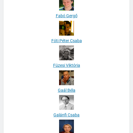
Fabó Gergő
Fóti Péter Csaba
Füzesi Viktória
Gaál Béla
Galánfi Csaba