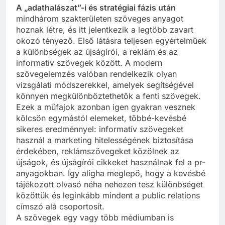
A „adathalászat”-i és stratégiai fázis után
mindhárom szakterületen szöveges anyagot
hoznak létre, és itt jelentkezik a legtöbb zavart
okozó tényező. Első látásra teljesen egyértelműek
a különbségek az újságírói, a reklám és az
informatív szövegek között. A modern
szövegelemzés valóban rendelkezik olyan
vizsgálati módszerekkel, amelyek segítségével
könnyen megkülönböztethetők a fenti szövegek.
Ezek a műfajok azonban igen gyakran vesznek
kölcsön egymástól elemeket, többé-kevésbé
sikeres eredménnyel: informatív szövegeket
használ a marketing hitelességének biztosítása
érdekében, reklámszövegeket közölnek az
újságok, és újságírói cikkeket használnak fel a pr-
anyagokban. Így aligha meglepő, hogy a kevésbé
tájékozott olvasó néha nehezen tesz különbséget
közöttük és leginkább mindent a public relations
címszó alá csoportosít.
A szövegek egy vagy több médiumban is