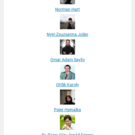
Norman Hart
Nyiri Zsuzsanna Jolán
Omar Adam Sayfo
Ottlik Karoly
Pajer Hajnalka
Dr. Papp-Váry Árpád Ferenc