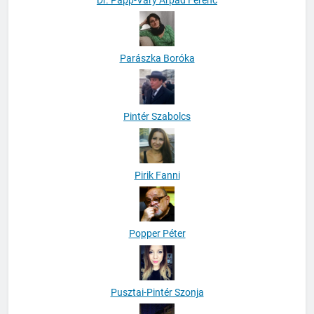
Parászka Boróka
Pintér Szabolcs
Pirik Fanni
Popper Péter
Pusztai-Pintér Szonja