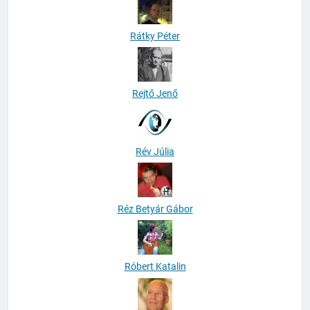
Rátky Péter
Rejtő Jenő
Rév Júlia
Réz Betyár Gábor
Róbert Katalin