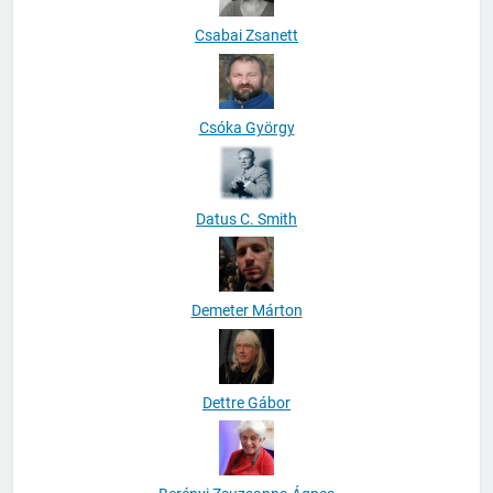
Csabai Zsanett
Csóka György
Datus C. Smith
Demeter Márton
Dettre Gábor