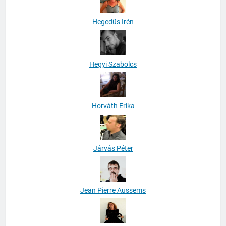
Hegedüs Irén
Hegyi Szabolcs
Horváth Erika
Járvás Péter
Jean Pierre Aussems