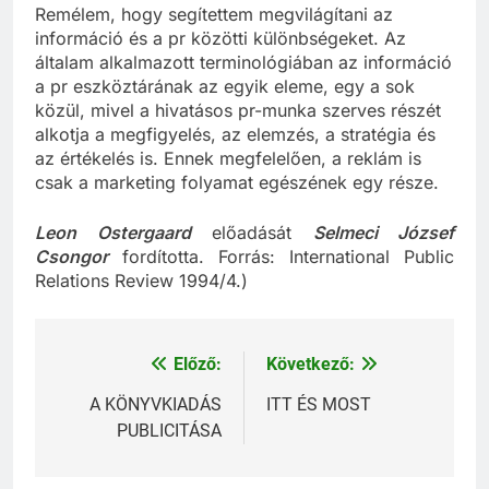
Remélem, hogy segítettem megvilágítani az
információ és a pr közötti különbségeket. Az
általam alkalmazott terminológiában az információ
a pr eszköztárának az egyik eleme, egy a sok
közül, mivel a hivatásos pr-munka szerves részét
alkotja a megfigyelés, az elemzés, a stratégia és
az értékelés is. Ennek megfelelően, a reklám is
csak a marketing folyamat egészének egy része.
Leon Ostergaard
előadását
Selmeci József
Csongor
fordította. Forrás: International Public
Relations Review 1994/4.)
Előző:
Következő:
Bejegyzés
navigáció
A KÖNYVKIADÁS
ITT ÉS MOST
PUBLICITÁSA