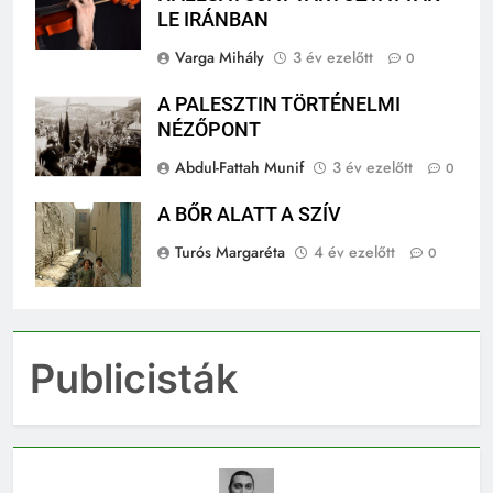
LE IRÁNBAN
Varga Mihály
3 év ezelőtt
0
A PALESZTIN TÖRTÉNELMI
NÉZŐPONT
Abdul-Fattah Munif
3 év ezelőtt
0
A BŐR ALATT A SZÍV
Turós Margaréta
4 év ezelőtt
0
Publicisták