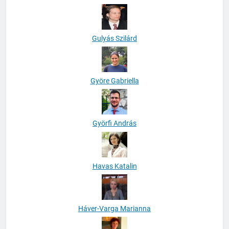
Gulyás Szilárd
Györe Gabriella
Györfi András
Havas Katalin
Háver-Varga Marianna