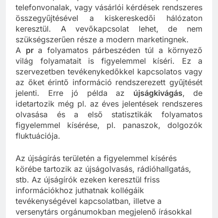
telefonvonalak, vagy vásárlói kérdések rendszeres
összegyűjtésével a kiskereskedői hálózaton
keresztül. A vevőkapcsolat lehet, de nem
szükségszerűen része a modern marketingnek.
A
pr
a folyamatos párbeszéden túl a környező
világ folyamatait is figyelemmel kíséri. Ez a
szervezetben tevékenykedőkkel kapcsolatos vagy
az őket érintő információ rendszerezett gyűjtését
jelenti. Erre jó példa az
újságkivágás
, de
idetartozik még pl. az éves jelentések rendszeres
olvasása és a első statisztikák folyamatos
figyelemmel kísérése, pl. panaszok, dolgozók
fluktuációja.
Az újságírás területén a figyelemmel kísérés
körébe tartozik az újságolvasás, rádióhallgatás,
stb. Az újságírók ezeken keresztül friss
információkhoz juthatnak kollégáik
tevékenységével kapcsolatban, illetve a
versenytárs orgánumokban megjelenő írásokkal