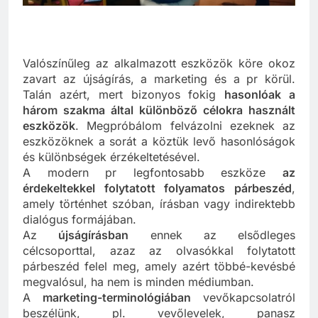
Valószínűleg az alkalmazott eszközök köre okoz
zavart az újságírás, a marketing és a pr körül.
Talán azért, mert bizonyos fokig
hasonlóak a
három szakma által különböző célokra használt
eszközök
. Megpróbálom felvázolni ezeknek az
eszközöknek a sorát a köztük levő hasonlóságok
és különbségek érzékeltetésével.
A modern pr legfontosabb eszköze
az
érdekeltekkel folytatott folyamatos párbeszéd
,
amely történhet szóban, írásban vagy indirektebb
dialógus formájában.
Az
újságírásban
ennek az elsődleges
célcsoporttal, azaz az olvasókkal folytatott
párbeszéd felel meg, amely azért többé-kevésbé
megvalósul, ha nem is minden médiumban.
A
marketing-terminológiában
vevőkapcsolatról
beszélünk, pl. vevőlevelek, panasz