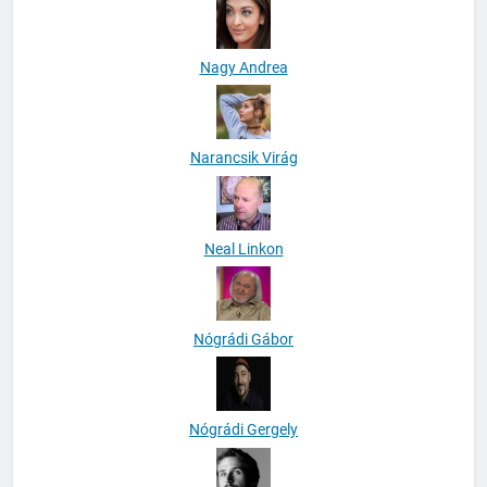
Nagy Andrea
Narancsik Virág
Neal Linkon
Nógrádi Gábor
Nógrádi Gergely