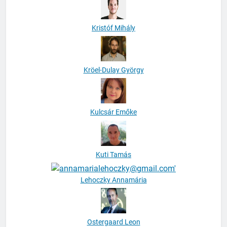
Kristóf Mihály
Kröel-Dulay György
Kulcsár Emőke
Kuti Tamás
Lehoczky Annamária
Ostergaard Leon