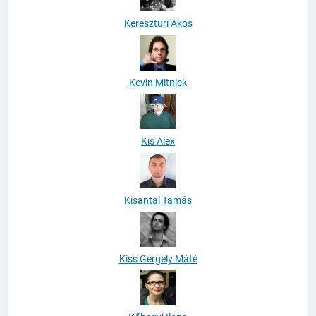
Kereszturi Ákos
Kevin Mitnick
Kis Alex
Kisantal Tamás
Kiss Gergely Máté