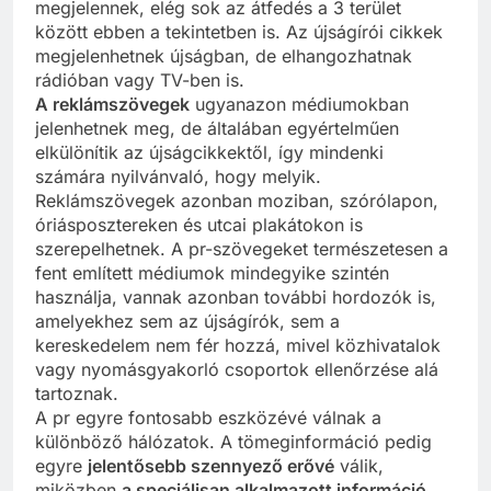
megjelennek, elég sok az átfedés a 3 terület
között ebben a tekintetben is. Az újságírói cikkek
megjelenhetnek újságban, de elhangozhatnak
rádióban vagy TV-ben is.
A reklámszövegek
ugyanazon médiumokban
jelenhetnek meg, de általában egyértelműen
elkülönítik az újságcikkektől, így mindenki
számára nyilvánvaló, hogy melyik.
Reklámszövegek azonban moziban, szórólapon,
óriásposztereken és utcai plakátokon is
szerepelhetnek. A pr-szövegeket természetesen a
fent említett médiumok mindegyike szintén
használja, vannak azonban további hordozók is,
amelyekhez sem az újságírók, sem a
kereskedelem nem fér hozzá, mivel közhivatalok
vagy nyomásgyakorló csoportok ellenőrzése alá
tartoznak.
A pr egyre fontosabb eszközévé válnak a
különböző hálózatok. A tömeginformáció pedig
egyre
jelentősebb szennyező erővé
válik,
miközben
a speciálisan alkalmazott információ