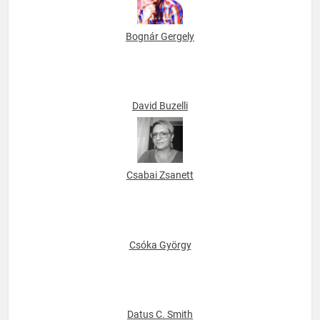
Bognár Gergely
David Buzelli
Csabai Zsanett
Csóka György