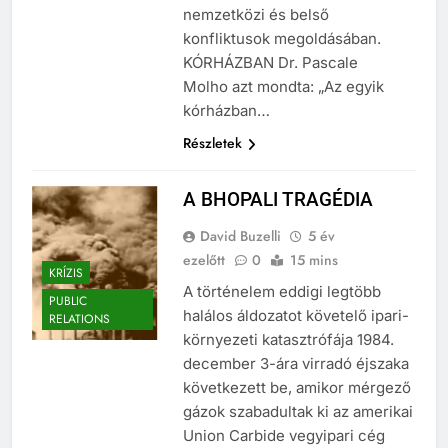
katonatisztek és békeharcosok –
nemzetközi és belső
konfliktusok megoldásában.
KÓRHÁZBAN Dr. Pascale
Molho azt mondta: „Az egyik
kórházban…
Részletek
A BHOPALI TRAGÉDIA
David Buzelli
5 év
ezelőtt
0
15 mins
KRÍZIS
A történelem eddigi legtöbb
PUBLIC
halálos áldozatot követelő ipari-
RELATIONS
környezeti katasztrófája 1984.
december 3-ára virradó éjszaka
következett be, amikor mérgező
gázok szabadultak ki az amerikai