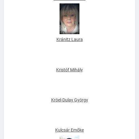
Kozár Alexandra
Kránitz Laura
Kristóf Mihály
Kröel-Dulay György
Kulcsár Emőke