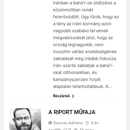
aggodalmát fejezi ki amiatt, hogy
Iránban a bahá’í-ok üldözése a
közelmúltban ismét
felerősödött. Úgy tűnik, hogy ez
a tény az iráni kormány azon
nagyobb szabású tervének
megvalósulását jelzi, hogy az
ország legnagyobb, nem
muszlim vallási kisebbségének
zaklatását még inkább fokozza.
Irán-szerte zaklatják a bahá’í-
okat otthonaikban, és
kampányszerűen folyik
alaptalan letartóztatásuk. A…
Részletek
A RIPORT MŰFAJA
Szarvas Adrienn
5 év