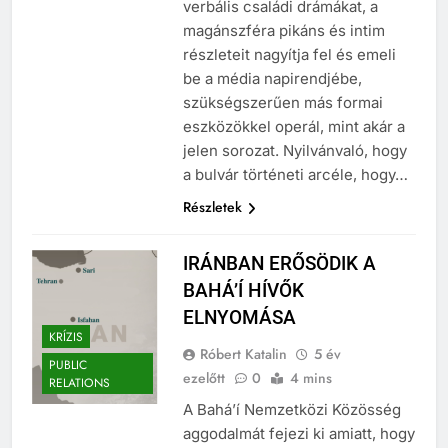
az utcán zajló (nem mindig)
verbális családi drámákat, a
magánszféra pikáns és intim
részleteit nagyítja fel és emeli
be a média napirendjébe,
szükségszerűen más formai
eszközökkel operál, mint akár a
jelen sorozat. Nyilvánvaló, hogy
a bulvár történeti arcéle, hogy…
Részletek
IRÁNBAN ERŐSÖDIK A
BAHÁ’Í HÍVŐK
ELNYOMÁSA
KRÍZIS
Róbert Katalin
5 év
PUBLIC
ezelőtt
0
4 mins
RELATIONS
A Bahá’í Nemzetközi Közösség