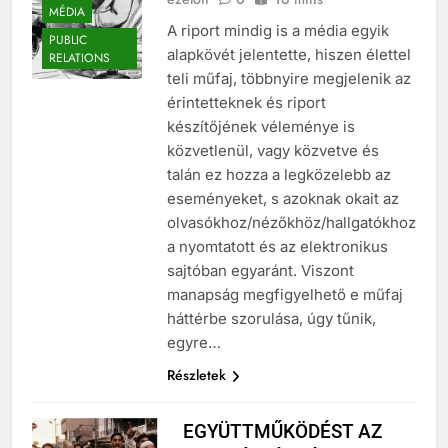
ezelőtt
0
16 mins
MÉDIA
A riport mindig is a média egyik
PUBLIC
alapkövét jelentette, hiszen élettel
RELATIONS
teli műfaj, többnyire megjelenik az
érintetteknek és riport
készítőjének véleménye is
közvetlenül, vagy közvetve és
talán ez hozza a legközelebb az
eseményeket, s azoknak okait az
olvasókhoz/nézőkhöz/hallgatókhoz
a nyomtatott és az elektronikus
sajtóban egyaránt. Viszont
manapság megfigyelhető e műfaj
háttérbe szorulása, úgy tűnik,
egyre…
Részletek