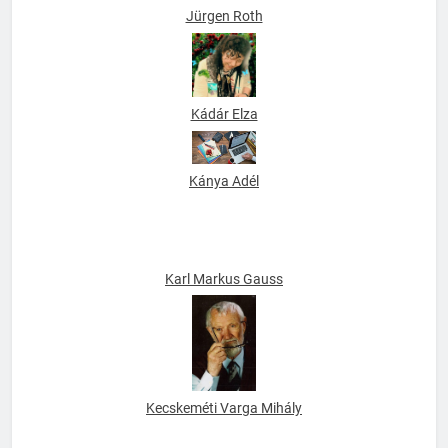
Jürgen Roth
Kádár Elza
Kánya Adél
Karl Markus Gauss
Kecskeméti Varga Mihály