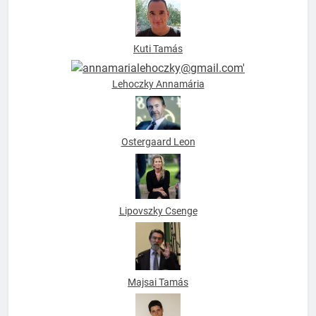
Kuti Tamás
Lehoczky Annamária
Ostergaard Leon
Lipovszky Csenge
Majsai Tamás