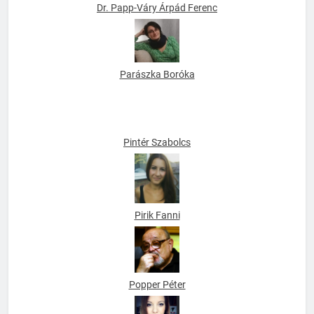
Dr. Papp-Váry Árpád Ferenc
Parászka Boróka
Pintér Szabolcs
Pirik Fanni
Popper Péter