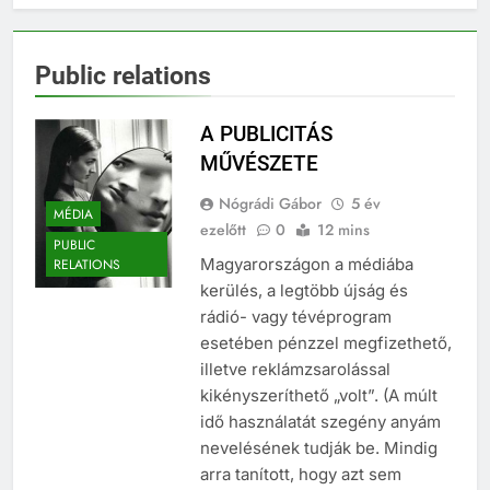
Public relations
A PUBLICITÁS
MŰVÉSZETE
Nógrádi Gábor
5 év
MÉDIA
ezelőtt
0
12 mins
PUBLIC
Magyarországon a médiába
RELATIONS
kerülés, a legtöbb újság és
rádió- vagy tévéprogram
esetében pénzzel megfizethető,
illetve reklámzsarolással
kikényszeríthető „volt”. (A múlt
idő használatát szegény anyám
nevelésének tudják be. Mindig