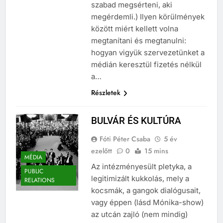
arra tanított, hogy azt sem
szabad megsérteni, aki
megérdemli.) Ilyen körülmények
között miért kellett volna
megtanítani és megtanulni:
hogyan vigyük szervezetünket a
médián keresztül fizetés nélkül
a…
Részletek
BULVÁR ÉS KULTÚRA
Fóti Péter Csaba
5 év
ezelőtt
0
15 mins
MÉDIA
Az intézményesült pletyka, a
PUBLIC
legitimizált kukkolás, mely a
RELATIONS
kocsmák, a gangok dialógusait,
vagy éppen (lásd Mónika-show)