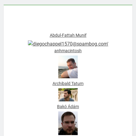
Abdul-Fattah Munif
anhmacintosh
Archibald Tatum
Bakó Ádám