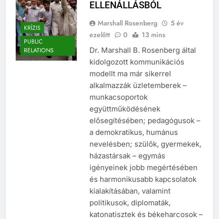
EGYÜTTMŰKÖDÉST AZ
ELLENÁLLÁSBÓL
Marshall Rosenberg
5 év
KRÍZIS
ezelőtt
0
13 mins
PUBLIC
Dr. Marshall B. Rosenberg által
RELATIONS
kidolgozott kommunikációs
modellt ma már sikerrel
alkalmazzák üzletemberek –
munkacsoportok
együttműködésének
elősegítésében; pedagógusok –
a demokratikus, humánus
nevelésben; szülők, gyermekek,
házastársak – egymás
igényeinek jobb megértésében
és harmonikusabb kapcsolatok
kialakításában, valamint
politikusok, diplomaták,