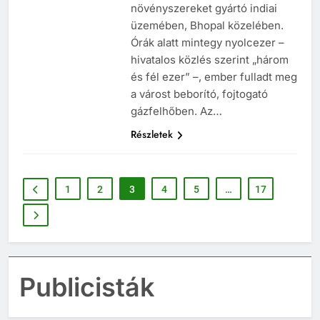
Union Carbide vegyipari cég
növényszereket gyártó indiai
üzemében, Bhopal közelében.
Órák alatt mintegy nyolcezer –
hivatalos közlés szerint „három
és fél ezer” –, ember fulladt meg
a várost beborító, fojtogató
gázfelhőben. Az…
Részletek
1
2
3
4
5
…
17
Publicisták