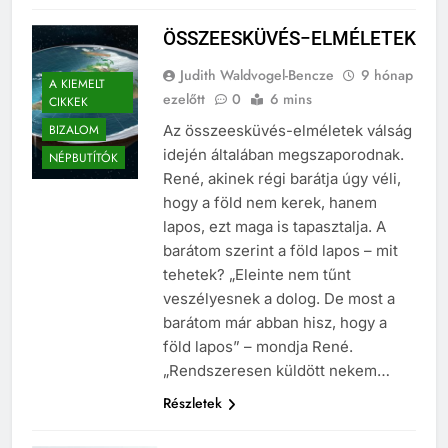
Részletek
ÖSSZEESKÜVÉS−ELMÉLETEK
Judith Waldvogel-Bencze
9 hónap
A KIEMELT
ezelőtt
0
6 mins
CIKKEK
BIZALOM
Az összeesküvés-elméletek válság
idején általában megszaporodnak.
NÉPBUTÍTÓK
René, akinek régi barátja úgy véli,
hogy a föld nem kerek, hanem
lapos, ezt maga is tapasztalja. A
barátom szerint a föld lapos – mit
tehetek? „Eleinte nem tűnt
veszélyesnek a dolog. De most a
barátom már abban hisz, hogy a
föld lapos” – mondja René.
„Rendszeresen küldött nekem…
Részletek