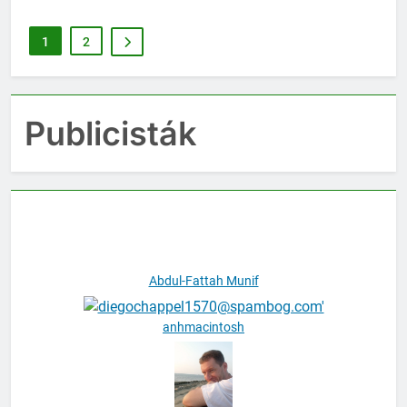
1
2
Publicisták
Abdul-Fattah Munif
anhmacintosh