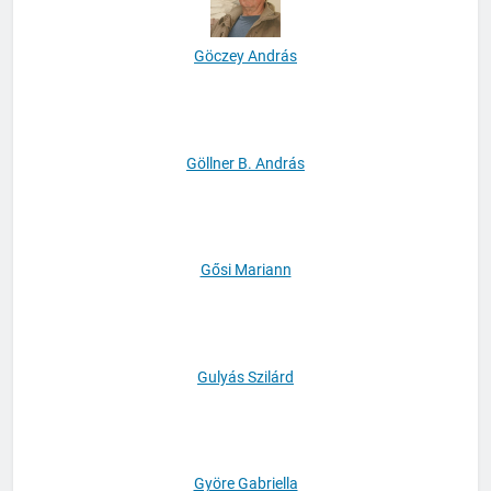
Göczey András
Göllner B. András
Gősi Mariann
Gulyás Szilárd