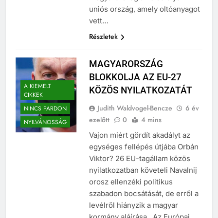
Magyarország az első olyan
uniós ország, amely oltóanyagot
vett…
Részletek
MAGYARORSZÁG
BLOKKOLJA AZ EU-27
A KIEMELT
KÖZÖS NYILATKOZATÁT
CIKKEK
Judith Waldvogel-Bencze
6 év
NINCS PARDON
ezelőtt
0
4 mins
NYILVÁNOSSÁG
Vajon miért gördít akadályt az
egységes fellépés útjába Orbán
Viktor? 26 EU-tagállam közös
nyilatkozatban követeli Navalnij
orosz ellenzéki politikus
szabadon bocsátását, de erről a
levélről hiányzik a magyar