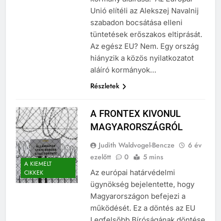
kormány aláírása. Az Európai
Unió elítéli az Alekszej Navalnij
szabadon bocsátása elleni
tüntetések erőszakos eltiprását.
Az egész EU? Nem. Egy ország
hiányzik a közös nyilatkozatot
aláíró kormányok…
Részletek
A FRONTEX KIVONUL
MAGYARORSZÁGRÓL
Judith Waldvogel-Bencze
6 év
ezelőtt
0
5 mins
A KIEMELT
Az európai határvédelmi
CIKKEK
ügynökség bejelentette, hogy
Magyarországon befejezi a
működését. Ez a döntés az EU