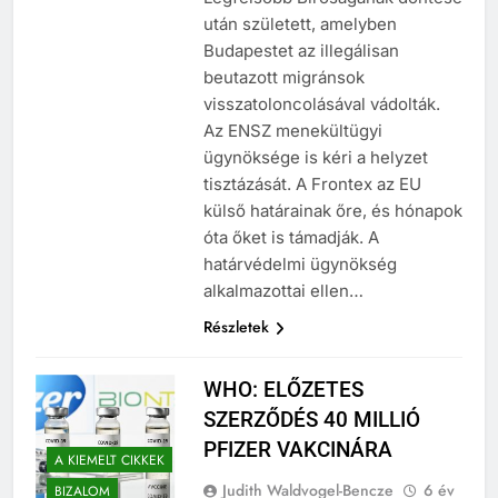
Legfelsőbb Bíróságának döntése
után született, amelyben
Budapestet az illegálisan
beutazott migránsok
visszatoloncolásával vádolták.
Az ENSZ menekültügyi
ügynöksége is kéri a helyzet
tisztázását. A Frontex az EU
külső határainak őre, és hónapok
óta őket is támadják. A
határvédelmi ügynökség
alkalmazottai ellen…
Részletek
WHO: ELŐZETES
SZERZŐDÉS 40 MILLIÓ
PFIZER VAKCINÁRA
A KIEMELT CIKKEK