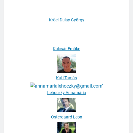
Kröel-Dulay György
Kulcsár Emőke
Kuti Tamás
Lehoczky Annamária
Ostergaard Leon