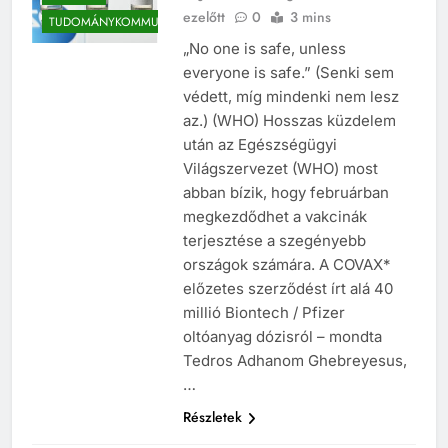
Judith Waldvogel-Bencze
6 év
BIZALOM
ezelőtt
0
3 mins
TUDOMÁNYKOMMUNIKÁCIÓ
„No one is safe, unless
everyone is safe.” (Senki sem
védett, míg mindenki nem lesz
az.) (WHO) Hosszas küzdelem
után az Egészségügyi
Világszervezet (WHO) most
abban bízik, hogy februárban
megkezdődhet a vakcinák
terjesztése a szegényebb
országok számára. A COVAX*
előzetes szerződést írt alá 40
millió Biontech / Pfizer
oltóanyag dózisról – mondta
Tedros Adhanom Ghebreyesus,
…
Részletek