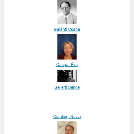
Gaál Béla
Galánfi Csaba
Gáspár Éva
Gellérfi Bence
Gianluigi Nuzzi