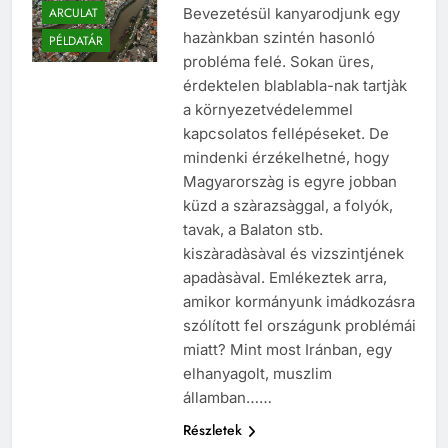
hónap ezelőtt
0
12 mins
CIKKEK
ARCULAT
Bevezetésül kanyarodjunk egy
hazànkban szintén hasonló
PÉLDATÁR
probléma felé. Sokan üres,
érdektelen blablabla-nak tartjàk
a környezetvédelemmel
kapcsolatos fellépéseket. De
mindenki érzékelhetné, hogy
Magyarorszàg is egyre jobban
küzd a szàrazsàggal, a folyók,
tavak, a Balaton stb.
kiszàradàsàval és vizszintjének
apadàsàval. Emlékeztek arra,
amikor kormányunk imádkozásra
szólított fel országunk problémái
miatt? Mint most Iránban, egy
elhanyagolt, muszlim
államban……