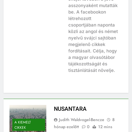
svájci tévében a jövő
asszonyaként mutatták
be. A facebookon
létrehozott
csoportjában naponta
közli az angol és német
nyelvű svájci sajtóban
megjelenő cikkek
fordításait. Célja, hogy
a magyar olvasótábor
tájékozottságát és
tisztánlátását növelje.
NUSANTARA
Judith Waldvogel-Bencze
8
A KIEMELT