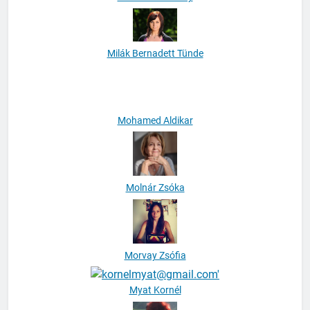
Michal Hvoreczky
Milák Bernadett Tünde
Mohamed Aldikar
Molnár Zsóka
Morvay Zsófia
Myat Kornél