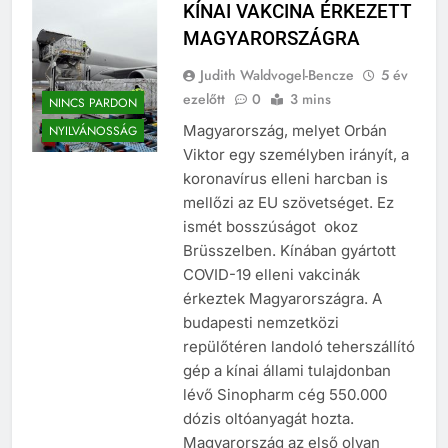
KÍNAI VAKCINA ÉRKEZETT
MAGYARORSZÁGRA
Judith Waldvogel-Bencze
5 év
ezelőtt
0
3 mins
NINCS PARDON
Magyarország, melyet Orbán
NYILVÁNOSSÁG
Viktor egy személyben irányít, a
koronavírus elleni harcban is
mellőzi az EU szövetséget. Ez
ismét bosszúságot okoz
Brüsszelben. Kínában gyártott
COVID-19 elleni vakcinák
érkeztek Magyarországra. A
budapesti nemzetközi
repülőtéren landoló teherszállító
gép a kínai állami tulajdonban
lévő Sinopharm cég 550.000
dózis oltóanyagát hozta.