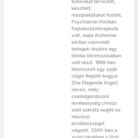
Zürichben ékszereket,
bútorokat tervezett,
készített;
moziplakátokat festett.
Psychiatriai Klinikán
foglalkozásterapeuta
volt, majd Alzheimer
kórban szenvedő
betegek részére egy
klinika létrehozásában
vett részt. 1999-ben
létrehozott egy saját
céget Repülő Angyal
(Die fliegende Engel)
néven, mely
családgondozási
tevékenység címszó
alatt sokrétű segítő és
művészi
tevékenységet
végzett. 2000-ben a