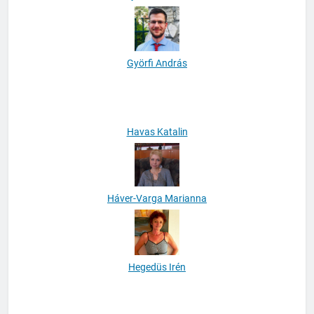
Györe Gabriella
Györfi András
Havas Katalin
Háver-Varga Marianna
Hegedüs Irén