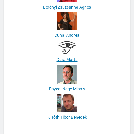
Berényi Zsuzsanna Ágnes
Dunai Andrea
Dura Márta
Enyedi Nagy Mihály
F. Tóth Tibor Benedek