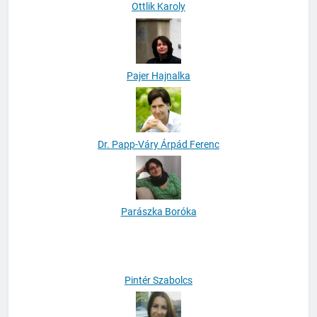
Ottlik Karoly
Pajer Hajnalka
Dr. Papp-Váry Árpád Ferenc
Parászka Boróka
Pintér Szabolcs