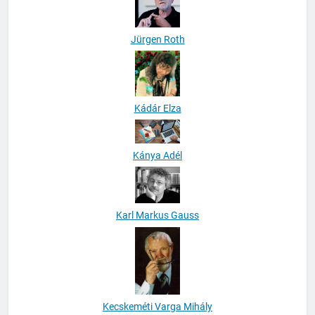
Jürgen Roth
Kádár Elza
Kánya Adél
Karl Markus Gauss
Kecskeméti Varga Mihály