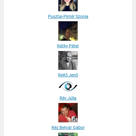
Pusztai-Pintér Szonja
Rátky Péter
Rejtő Jenő
Rév Júlia
Réz Betyár Gábor