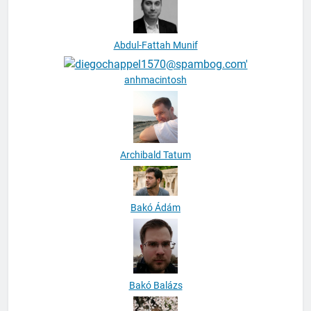
Abdul-Fattah Munif
anhmacintosh
Archibald Tatum
Bakó Ádám
Bakó Balázs