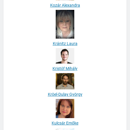
Kozár Alexandra
Kránitz Laura
Kristóf Mihály
Kröel-Dulay György
Kulcsár Emőke