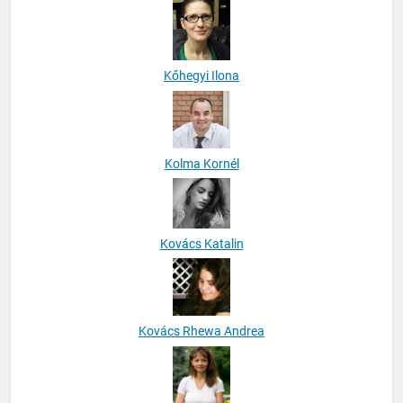
Kőhegyi Ilona
Kolma Kornél
Kovács Katalin
Kovács Rhewa Andrea