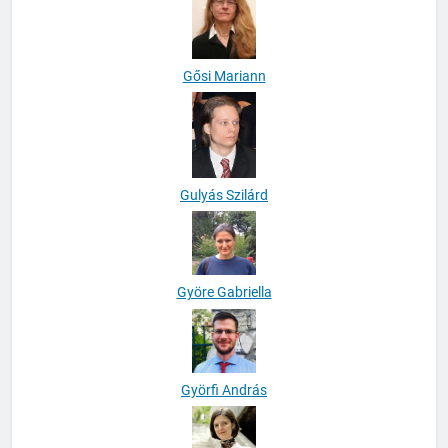
Gősi Mariann
Gulyás Szilárd
Györe Gabriella
Györfi András