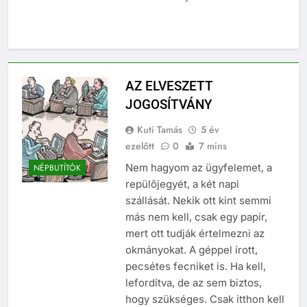
AZ ELVESZETT
JOGOSÍTVÁNY
Kuti Tamás
5 év
ezelőtt
0
7 mins
Nem hagyom az ügyfelemet, a
NÉPBUTÍTÓK
repülőjegyét, a két napi
szállását. Nekik ott kint semmi
más nem kell, csak egy papír,
mert ott tudják értelmezni az
okmányokat. A géppel írott,
pecsétes fecniket is. Ha kell,
lefordítva, de az sem biztos,
hogy szükséges. Csak itthon kell