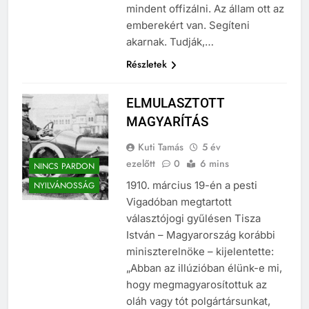
mindent offizálni. Az állam ott az
emberekért van. Segíteni
akarnak. Tudják,…
Részletek
ELMULASZTOTT
MAGYARÍTÁS
Kuti Tamás
5 év
ezelőtt
0
6 mins
NINCS PARDON
1910. március 19-én a pesti
NYILVÁNOSSÁG
Vigadóban megtartott
választójogi gyűlésen Tisza
István – Magyarország korábbi
miniszterelnöke – kijelentette:
„Abban az illúzióban élünk-e mi,
hogy megmagyarosítottuk az
oláh vagy tót polgártársunkat,