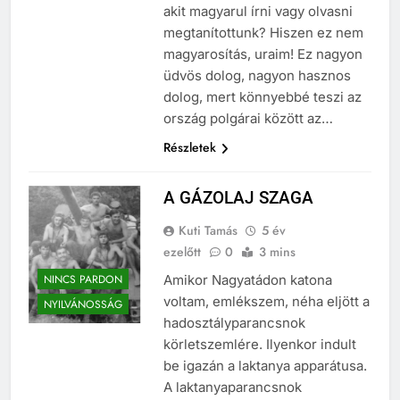
akit magyarul írni vagy olvasni
megtanítottunk? Hiszen ez nem
magyarosítás, uraim! Ez nagyon
üdvös dolog, nagyon hasznos
dolog, mert könnyebbé teszi az
ország polgárai között az…
Részletek
A GÁZOLAJ SZAGA
Kuti Tamás
5 év
ezelőtt
0
3 mins
NINCS PARDON
Amikor Nagyatádon katona
voltam, emlékszem, néha eljött a
NYILVÁNOSSÁG
hadosztályparancsnok
körletszemlére. Ilyenkor indult
be igazán a laktanya apparátusa.
A laktanyaparancsnok