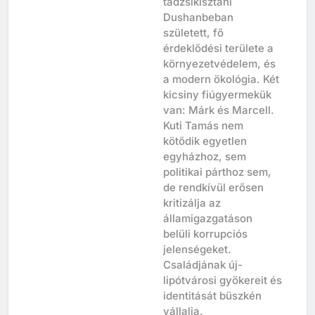
tadzsikisztáni
Dushanbeban
született, fő
érdeklődési területe a
környezetvédelem, és
a modern ökológia. Két
kicsiny fiúgyermekük
van: Márk és Marcell.
Kuti Tamás nem
kötődik egyetlen
egyházhoz, sem
politikai párthoz sem,
de rendkívül erősen
kritizálja az
államigazgatáson
belüli korrupciós
jelenségeket.
Családjának új-
lipótvárosi gyökereit és
identitását büszkén
vállalja.