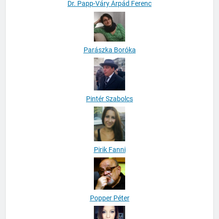
Dr. Papp-Váry Árpád Ferenc
Parászka Boróka
Pintér Szabolcs
Pirik Fanni
Popper Péter