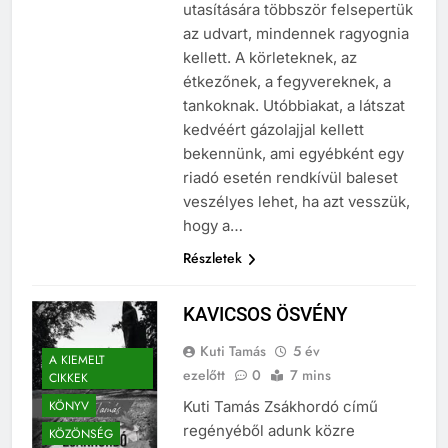
utasítására többször felsepertük
az udvart, mindennek ragyognia
kellett. A körleteknek, az
étkezőnek, a fegyvereknek, a
tankoknak. Utóbbiakat, a látszat
kedvéért gázolajjal kellett
bekennünk, ami egyébként egy
riadó esetén rendkívül baleset
veszélyes lehet, ha azt vesszük,
hogy a…
Részletek
KAVICSOS ÖSVÉNY
Kuti Tamás
5 év
A KIEMELT
ezelőtt
0
7 mins
CIKKEK
KÖNYV
Kuti Tamás Zsákhordó című
regényéből adunk közre
KÖZÖNSÉG