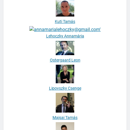
Kuti Tamás
Lehoczky Annamária
Ostergaard Leon
Lipovszky Csenge
Majsai Tamás