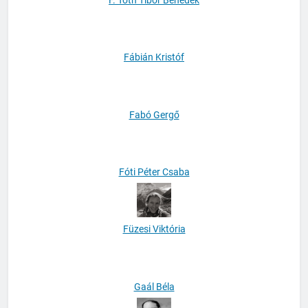
F. Tóth Tibor Benedek
Fábián Kristóf
Fabó Gergő
Fóti Péter Csaba
Füzesi Viktória
Gaál Béla