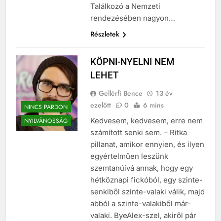
Madách Nemzetközi Színházi
Találkozó a Nemzeti
rendezésében nagyon…
Részletek
KÖPNI-NYELNI NEM
LEHET
Gellérfi Bence
13 év
ezelőtt
0
6 mins
NINCS PARDON
Kedvesem, kedvesem, erre nem
NYILVÁNOSSÁG
számított senki sem. – Ritka
pillanat, amikor ennyien, és ilyen
egyértelműen leszünk
szemtanúivá annak, hogy egy
hétköznapi fickóból, egy szinte-
senkiből szinte-valaki válik, majd
abból a szinte-valakiből már-