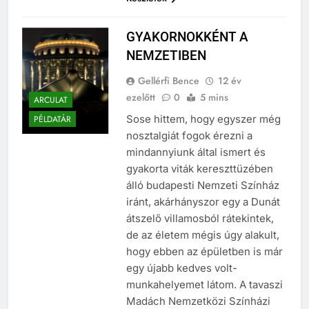
Részletek
GYAKORNOKKÉNT A
NEMZETIBEN
Gellérfi Bence
12 év
ezelőtt
0
5 mins
ARCULAT
Sose hittem, hogy egyszer még
PÉLDATÁR
nosztalgiát fogok érezni a
mindannyiunk által ismert és
gyakorta viták kereszttüzében
álló budapesti Nemzeti Színház
iránt, akárhányszor egy a Dunát
átszelő villamosból rátekintek,
de az életem mégis úgy alakult,
hogy ebben az épületben is már
egy újabb kedves volt-
munkahelyemet látom. A tavaszi