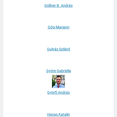
Göllner B. András
Gősi Mariann
Gulyás Szilárd
Györe Gabriella
Györfi András