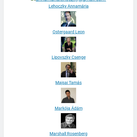
Lehoczky Annamária
Ostergaard Leon
Lipovszky Csenge
Majsai Tamás
Markója Ádám