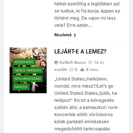
valaki. ByeAlex-szel, akiről pár
héttel ezelőttig a legtöbben azt
se tudtuk, ki fia borja, éppen ez
történt meg. De vajon mi lesz
vele? Erre aztán…
Részletek
LEJÁRT-E A LEMEZ?
KÖZÖNSÉG
Gellérfi Bence
14 év
ezelőtt
0
8 mins
NINCS PARDON
NYILVÁNOSSÁG
„United States,/nélkülem,
mondd, mire mész?/Let’s go
PÁHOLY
United Stated States,/jobb, ha
lelépsz!” Kicsit a kiöregedés
szélén álló, a kamaszkori rock-
koncertek előtti vörösboros
kólák parkbéli elintézésén