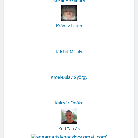
Kozár Alexandra
Kránitz Laura
Kristóf Mihály
Kröel-Dulay György
Kulcsár Emőke
Kuti Tamás