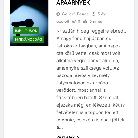
APAÁRNYÉK
Gellérfi Bence
5 év
ezelőtt
0
5 mins
IMPULZUSOK
Krisztián hideg reggelre ébredt.
A nagy fene hajtásban és
NYILVÁNOSSÁG
felfokozottságban, ami napok
óta körülvette, csak most volt
alkalma végre annyit aludnia,
amennyire szüksége volt. Az
uszoda hűvös vize, mely
folyamatosan az arcába
verődött, most annál is
frissítőbben hatott. Szombat
éjszaka még, emlékezett, két tv-
felvételen is a toppon kellett
jelennie, és azóta is csak jöttek
a…