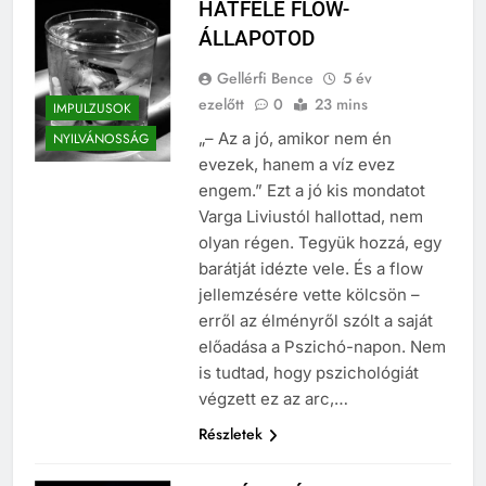
HATFÉLE FLOW-
ÁLLAPOTOD
Gellérfi Bence
5 év
ezelőtt
0
23 mins
IMPULZUSOK
„– Az a jó, amikor nem én
NYILVÁNOSSÁG
evezek, hanem a víz evez
engem.” Ezt a jó kis mondatot
Varga Liviustól hallottad, nem
olyan régen. Tegyük hozzá, egy
barátját idézte vele. És a flow
jellemzésére vette kölcsön –
erről az élményről szólt a saját
előadása a Pszichó-napon. Nem
is tudtad, hogy pszichológiát
végzett ez az arc,…
Részletek