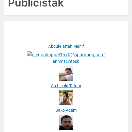
Publicisták
Abdul-Fattah Munif
anhmacintosh
Archibald Tatum
Bakó Ádám