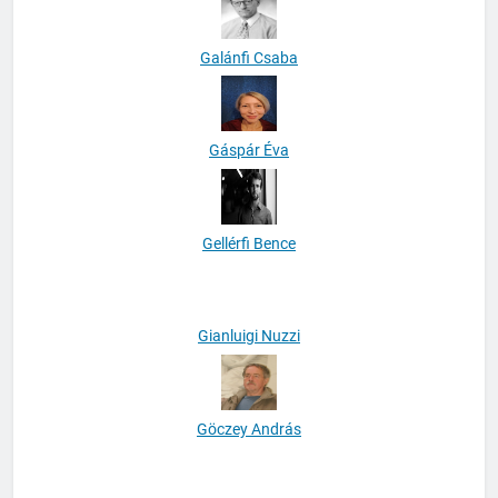
Galánfi Csaba
Gáspár Éva
Gellérfi Bence
Gianluigi Nuzzi
Göczey András