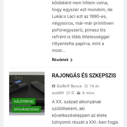
megedződött tankcsapdás
kölökként nem hittem volna,
hogy egyszer ezt mondom, de
Lukács Laci ezt az 1990-es,
négysoros, már-már primitíven
pofonegyszerű, pimasz kis
refrént is több ötletességgel
rittyentette papírra, mint a
most…
Részletek
RAJONGÁS ÉS SZKEPSZIS
Gellérfi Bence
14 év
ezelőtt
0
6 mins
HÁLÓTREND
A XX. század alkonyának
szülötteként, aki
NYILVÁNOSSÁG
következésképpen az élete