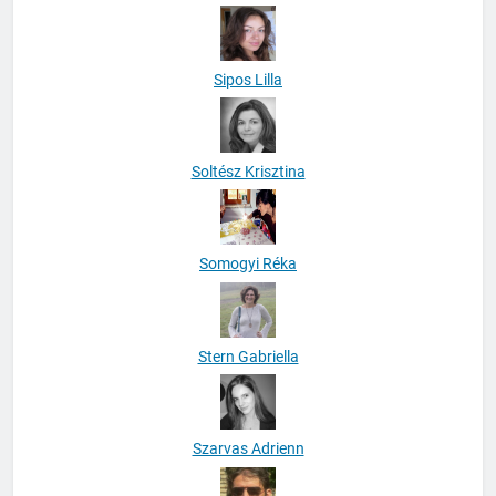
Sipos Emőke
Sipos Lilla
Soltész Krisztina
Somogyi Réka
Stern Gabriella
Szarvas Adrienn