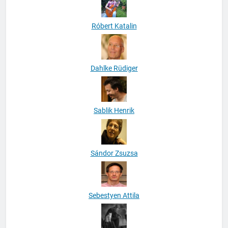
Róbert Katalin
Dahlke Rüdiger
Sablik Henrik
Sándor Zsuzsa
Sebestyen Attila