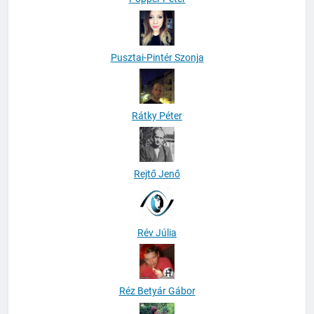
Popper Péter
Pusztai-Pintér Szonja
Rátky Péter
Rejtő Jenő
Rév Júlia
Réz Betyár Gábor