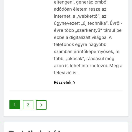
túlnyomó részét a XXI.-ben fogja
eltengeni, generációmból
adódóan életem része az
internet, a „webkettő”, az
úgynevezett „új technika”. Évről-
évre több „szerkentyű” társul be
ebbe a digitalizált világba. A
telefonok egyre nagyobb
számban érintőképernyősek, mi
több, „okosak”, ráadásul még
azon is lehet internetezni. Meg a
televízió is…
Részletek
1
2