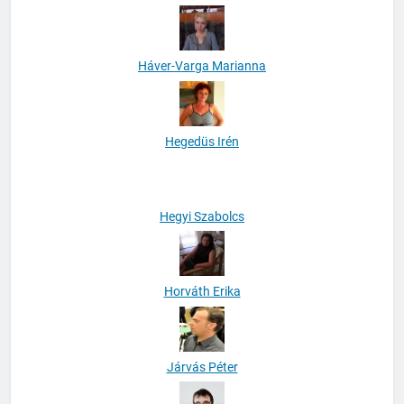
Havas Katalin
Háver-Varga Marianna
Hegedüs Irén
Hegyi Szabolcs
Horváth Erika
Járvás Péter