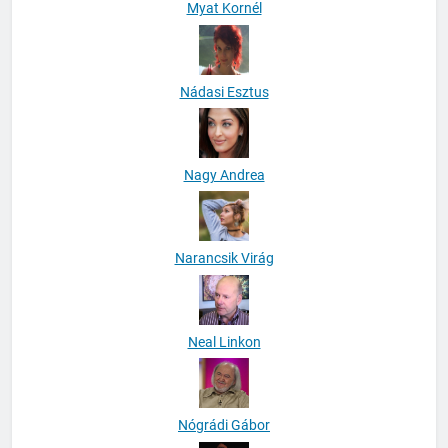
Myat Kornél
Nádasi Esztus
Nagy Andrea
Narancsik Virág
Neal Linkon
Nógrádi Gábor