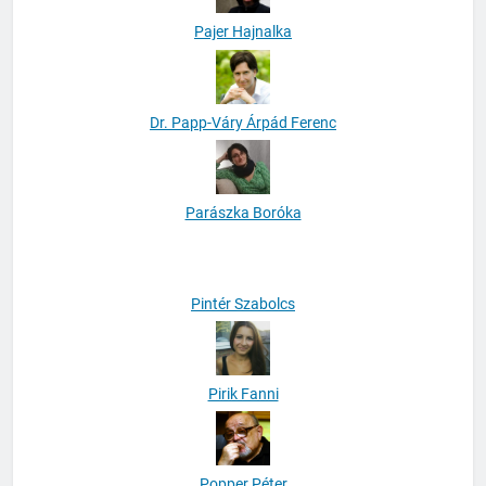
Pajer Hajnalka
Dr. Papp-Váry Árpád Ferenc
Parászka Boróka
Pintér Szabolcs
Pirik Fanni