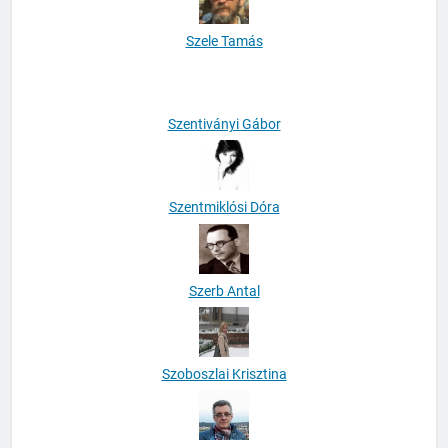
Szele Tamás
Szentiványi Gábor
Szentmiklósi Dóra
Szerb Antal
Szoboszlai Krisztina