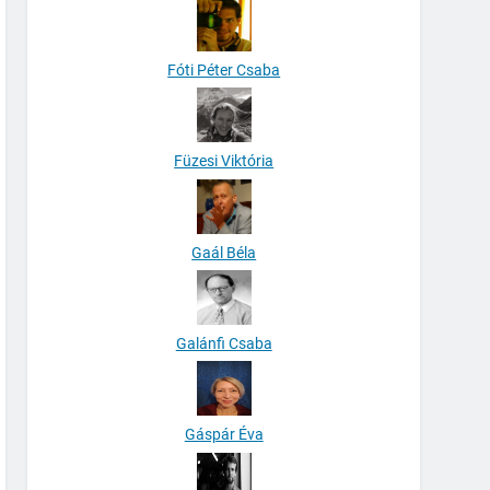
Fóti Péter Csaba
Füzesi Viktória
Gaál Béla
Galánfi Csaba
Gáspár Éva