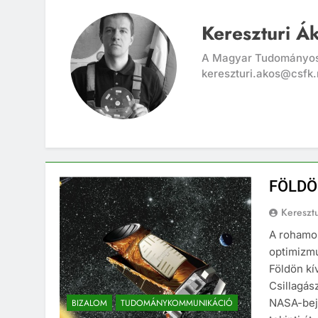
Kereszturi Á
A Magyar Tudományos 
kereszturi.akos@csfk.
FÖLDÖ
Kereszt
A rohamos
optimizmu
Földön kí
Csillagás
NASA-bej
BIZALOM
TUDOMÁNYKOMMUNIKÁCIÓ