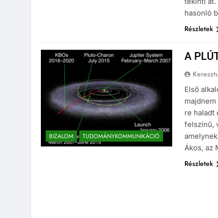
tekinti á
hasonló b
Részletek
A PLÚ
Kereszt
Első alka
majdnem t
re haladt
felszínű,
amelynek 
BIZALOM
TUDOMÁNYKOMMUNIKÁCIÓ
Ákos, az 
Részletek