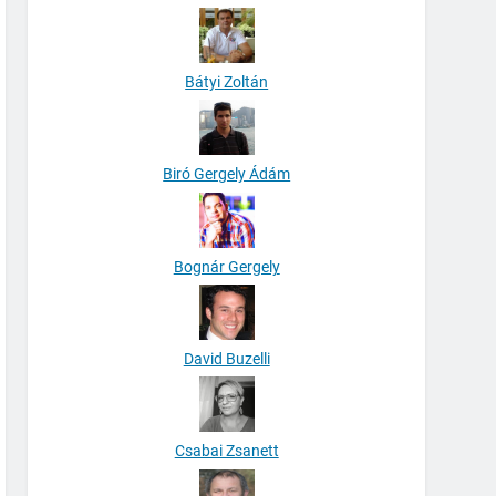
Bátyi Zoltán
Biró Gergely Ádám
Bognár Gergely
David Buzelli
Csabai Zsanett