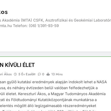
kos
Akadémia (MTA) CSFK, Asztrofizikai és Geokémiai Laboratór
mta.hu Telefon: (06) 1/391-93-59
N KÍVÜLI ÉLET
uri Ákos
5 Év Ezelőtt
0
13 Mins
an gyűlő kutatási eredmények alapján indokolt lehet a NASA
sa, és néhány évtizeden belül valóban felfedezhetjük a
vüli életet. Kereszturi Ákos, a Magyar Tudományos Akadémia
zati és Földtudományi Kutatóközpontjának munkatársa a
elentés mögött álló legizgalmasabb részeredményeket