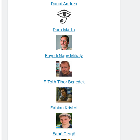
Dunai Andrea
Dura Márta
Enyedi Nagy Mihály
F. Tóth Tibor Benedek
Fábián Kristóf
Fabó Gergő