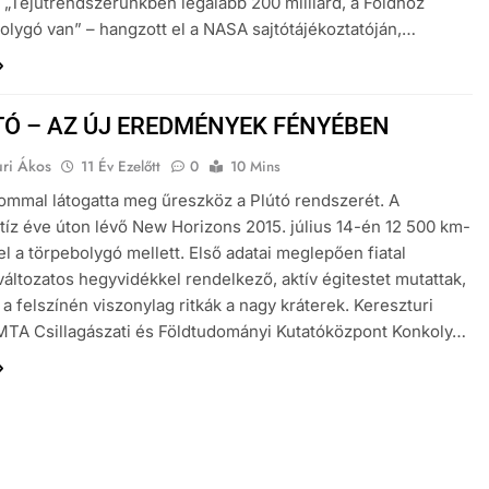
t. „Tejútrendszerünkben legalább 200 milliárd, a Földhöz
olygó van” – hangzott el a NASA sajtótájékoztatóján,…
TÓ – AZ ÚJ EREDMÉNYEK FÉNYÉBEN
uri Ákos
11 Év Ezelőtt
0
10 Mins
lommal látogatta meg űreszköz a Plútó rendszerét. A
íz éve úton lévő New Horizons 2015. július 14-én 12 500 km-
 el a törpebolygó mellett. Első adatai meglepően fiatal
 változatos hegyvidékkel rendelkező, aktív égitestet mutattak,
a felszínén viszonylag ritkák a nagy kráterek. Kereszturi
MTA Csillagászati és Földtudományi Kutatóközpont Konkoly…