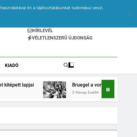
használatával ön a tájékoztatásunkat tudomásul veszi.
HÍRLEVÉL
VÉLETLENSZERŰ ÚJDONSÁG
KIADÓ
i
Bruegel a vonaton – egy elveszett jegyzetfüz
2 Hónap Ezelőtt