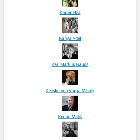
Kádár Elza
Kánya Adél
Karl Markus Gauss
Kecskeméti Varga Mihály
Kenan Malik