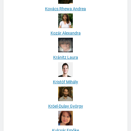
Kovács Rhewa Andrea
Kozár Alexandra
Kránitz Laura
Kristóf Mihály
Kröel-Dulay György
Kulcsár Emőke