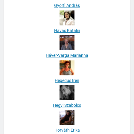
Györfi András
Havas Katalin
Háver-Varga Marianna
Hegedüs Irén
Hegyi Szabolcs
Horváth Erika