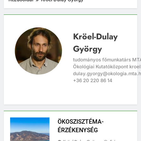
Kröel-Dulay
György
tudományos főmunkatárs MT
Ökológiai Kutatóközpont kroel
dulay.gyorgy@okologia.mta.
+36 20 220 86 14
ÖKOSZISZTÉMA-
ÉRZÉKENYSÉG