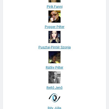
Pirik Fanni
Popper Péter
Pusztai-Pintér Szonja
Rátky Péter
Rejtő Jenő
Rév Júlia