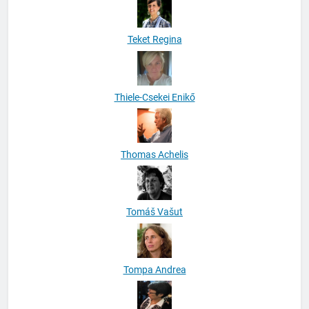
Teket Regina
Thiele-Csekei Enikő
Thomas Achelis
Tomáš Vašut
Tompa Andrea
Tony Wu