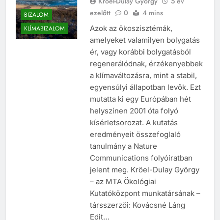
Kröel-Dulay György
5 év
ezelőtt
0
4 mins
BIZALOM
Azok az ökoszisztémák,
KLÍMABIZALOM
amelyeket valamilyen bolygatás
ér, vagy korábbi bolygatásból
regenerálódnak, érzékenyebbek
a klímaváltozásra, mint a stabil,
egyensúlyi állapotban levők. Ezt
mutatta ki egy Európában hét
helyszínen 2001 óta folyó
kísérletsorozat. A kutatás
eredményeit összefoglaló
tanulmány a Nature
Communications folyóiratban
jelent meg. Kröel-Dulay György
– az MTA Ökológiai
Kutatóközpont munkatársának –
társszerzői: Kovácsné Láng
Edit…