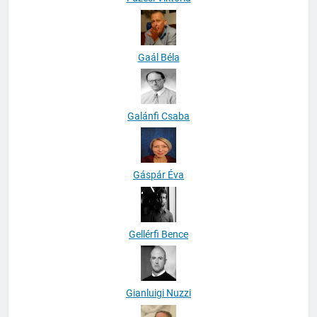
Gaál Béla
Galánfi Csaba
Gáspár Éva
Gellérfi Bence
Gianluigi Nuzzi