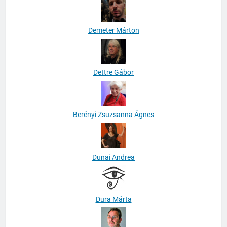
Demeter Márton
Dettre Gábor
Berényi Zsuzsanna Ágnes
Dunai Andrea
Dura Márta