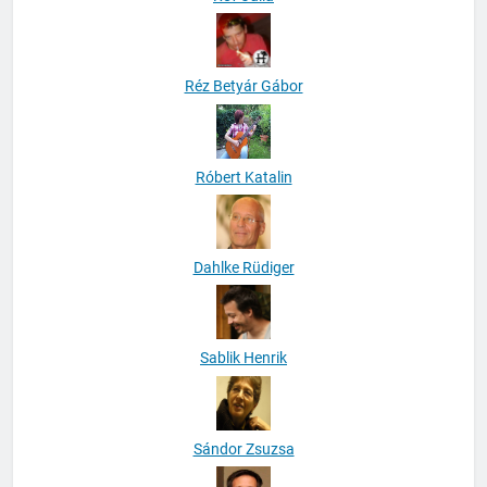
Réz Betyár Gábor
Róbert Katalin
Dahlke Rüdiger
Sablik Henrik
Sándor Zsuzsa