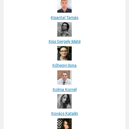
Kisantal Tamás
Kiss Gergely Máté
Kőhegyi Ilona
Kolma Kornél
Kovács Katalin