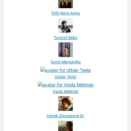
Tóth Nóra Anna
Turóczi Ildikó
Turós Margaréta
Urbán Teréz
Vajda Melinda
Vanek Zsuzsanna Dr.
Varga Máté