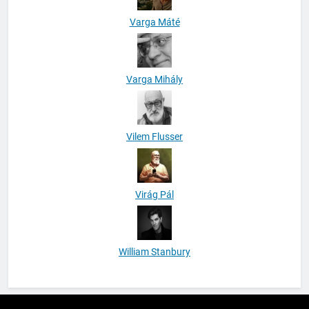
Varga Mihály
Vilem Flusser
Virág Pál
William Stanbury
Newsmatic - News WordPress sablon 2026. Powered By
.
BlazeThemes