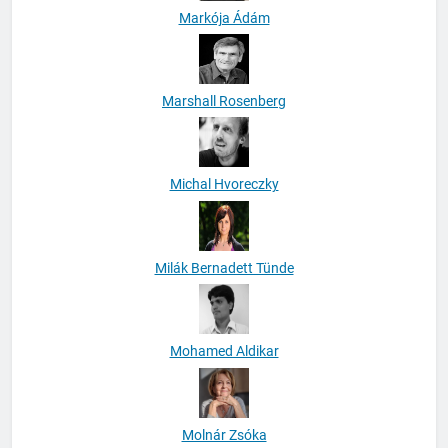
Markója Ádám
Marshall Rosenberg
Michal Hvoreczky
Milák Bernadett Tünde
Mohamed Aldikar
Molnár Zsóka