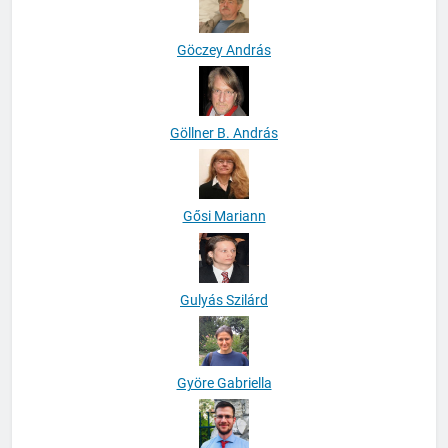
Göczey András
Göllner B. András
Gősi Mariann
Gulyás Szilárd
Györe Gabriella