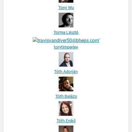
Torma László
torytimperley
Tóth Adorján
Tóth Balázs
Tóth Enikő