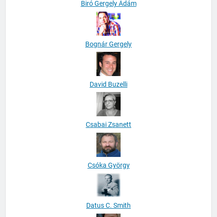
Biró Gergely Ádám
Bognár Gergely
David Buzelli
Csabai Zsanett
Csóka György
Datus C. Smith