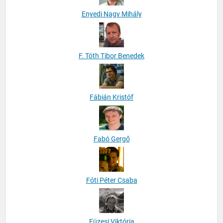
Enyedi Nagy Mihály
F. Tóth Tibor Benedek
Fábián Kristóf
Fabó Gergő
Fóti Péter Csaba
Füzesi Viktória