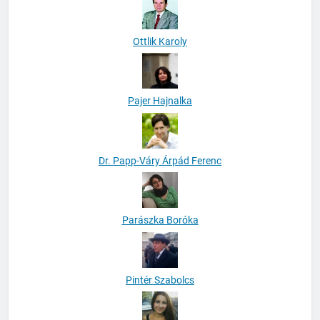
Ottlik Karoly
Pajer Hajnalka
Dr. Papp-Váry Árpád Ferenc
Parászka Boróka
Pintér Szabolcs