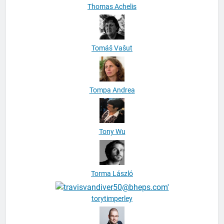
Thomas Achelis
Tomáš Vašut
Tompa Andrea
Tony Wu
Torma László
torytimperley