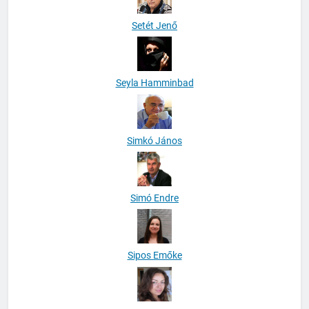
Setét Jenő
Seyla Hamminbad
Simkó János
Simó Endre
Sipos Emőke