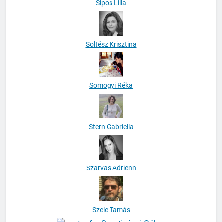
Sipos Lilla
Soltész Krisztina
Somogyi Réka
Stern Gabriella
Szarvas Adrienn
Szele Tamás