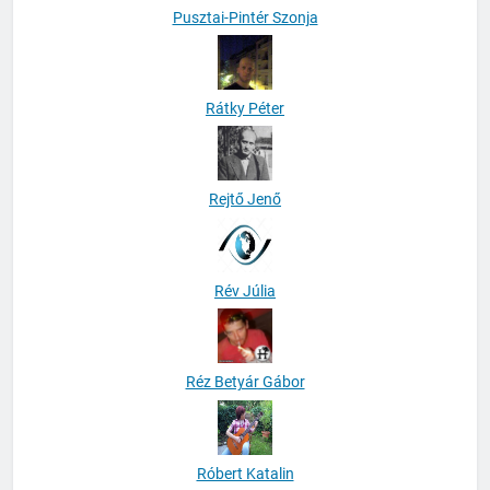
Pusztai-Pintér Szonja
Rátky Péter
Rejtő Jenő
Rév Júlia
Réz Betyár Gábor
Róbert Katalin