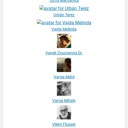
Turós Margaréta
Urbán Teréz
Vajda Melinda
Vanek Zsuzsanna Dr.
Varga Máté
Varga Mihály
Vilem Flusser