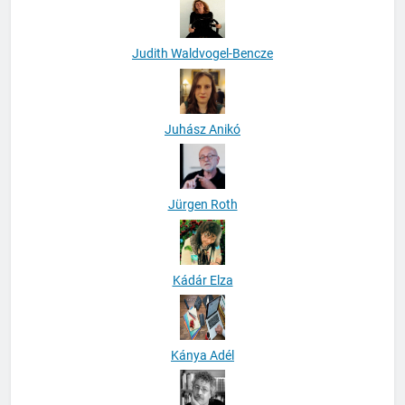
Judith Waldvogel-Bencze
Juhász Anikó
Jürgen Roth
Kádár Elza
Kánya Adél