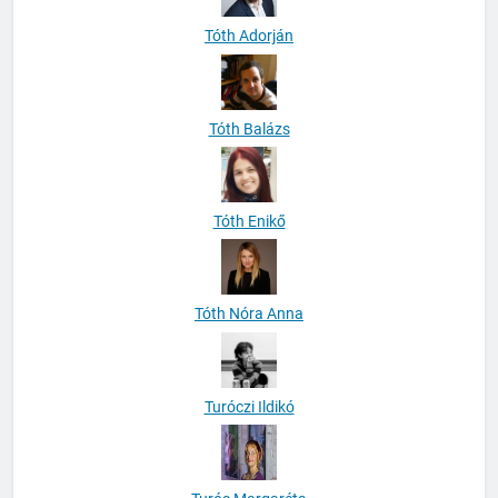
Tóth Adorján
Tóth Balázs
Tóth Enikő
Tóth Nóra Anna
Turóczi Ildikó