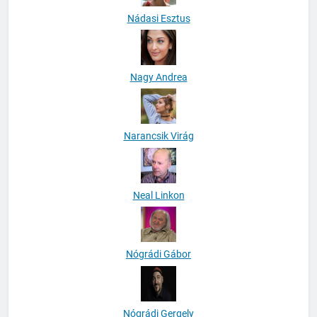
Nádasi Esztus
Nagy Andrea
Narancsik Virág
Neal Linkon
Nógrádi Gábor
Nógrádi Gergely