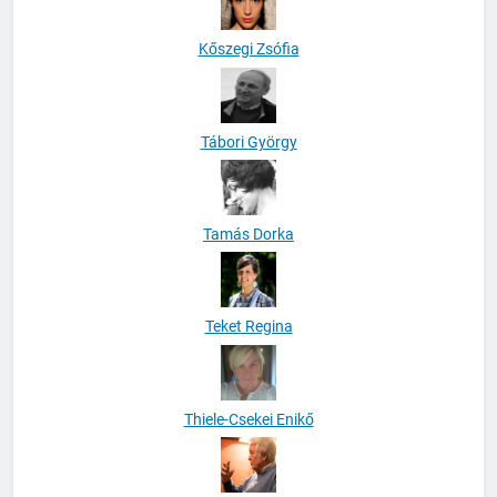
Kőszegi Zsófia
Tábori György
Tamás Dorka
Teket Regina
Thiele-Csekei Enikő