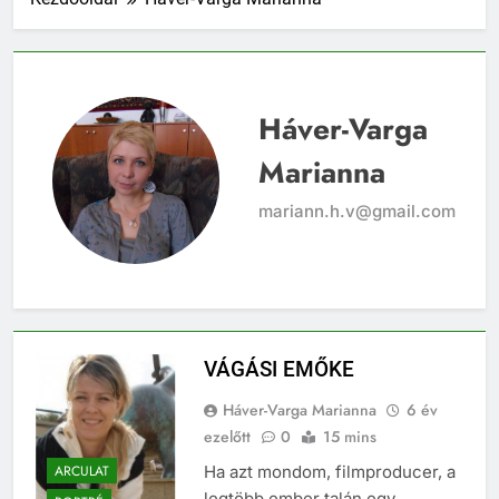
Háver-Varga
Marianna
mariann.h.v@gmail.com
VÁGÁSI EMŐKE
Háver-Varga Marianna
6 év
ezelőtt
0
15 mins
ARCULAT
Ha azt mondom, filmproducer, a
legtöbb ember talán egy