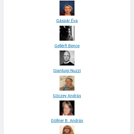
Gáspár Éva
Gellérfi Bence
Gianluigi Nuzzi
Göczey András
Göllner B. András