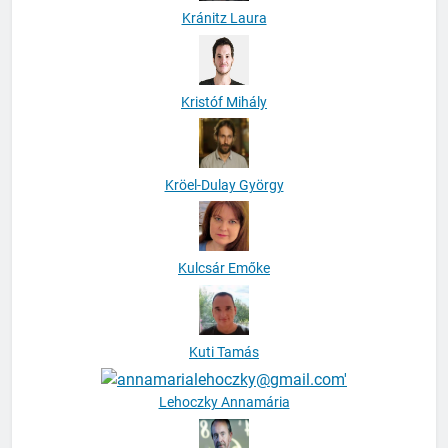
Kránitz Laura
Kristóf Mihály
Kröel-Dulay György
Kulcsár Emőke
Kuti Tamás
Lehoczky Annamária