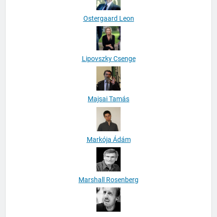
Ostergaard Leon
Lipovszky Csenge
Majsai Tamás
Markója Ádám
Marshall Rosenberg