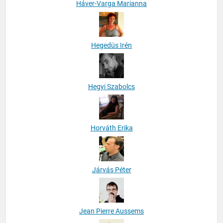
Háver-Varga Marianna
Hegedüs Irén
Hegyi Szabolcs
Horváth Erika
Járvás Péter
Jean Pierre Aussems