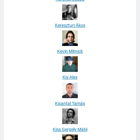
Kereszturi Ákos
Kevin Mitnick
Kis Alex
Kisantal Tamás
Kiss Gergely Máté