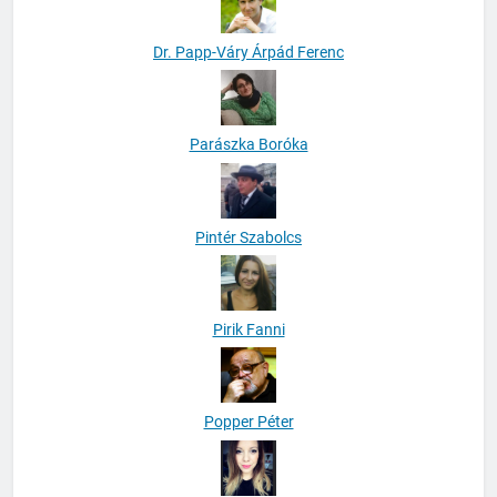
Dr. Papp-Váry Árpád Ferenc
Parászka Boróka
Pintér Szabolcs
Pirik Fanni
Popper Péter