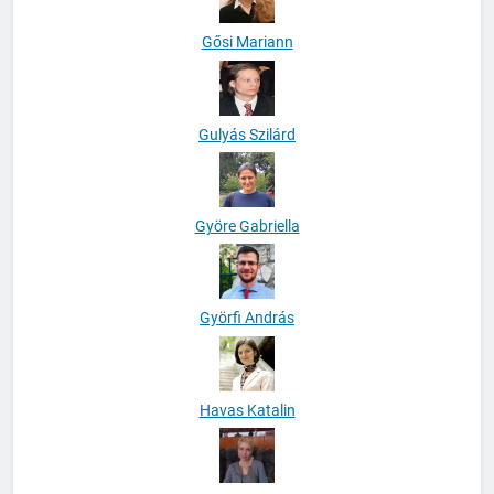
Gősi Mariann
Gulyás Szilárd
Györe Gabriella
Györfi András
Havas Katalin