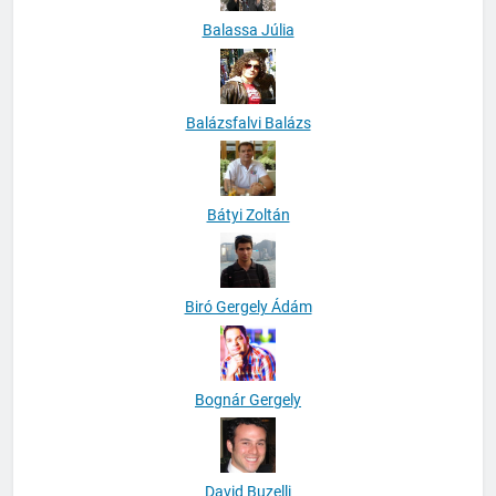
Balassa Júlia
Balázsfalvi Balázs
Bátyi Zoltán
Biró Gergely Ádám
Bognár Gergely
David Buzelli