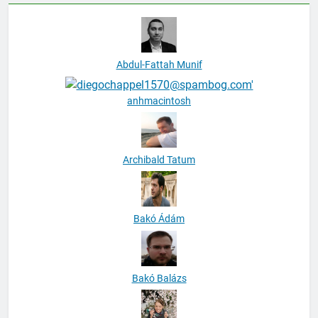
Abdul-Fattah Munif
anhmacintosh
Archibald Tatum
Bakó Ádám
Bakó Balázs