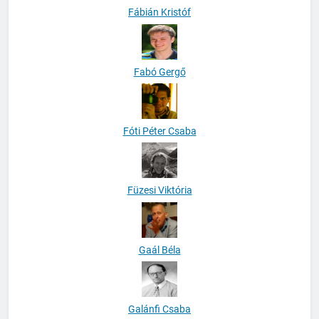
Fábián Kristóf
Fabó Gergő
Fóti Péter Csaba
Füzesi Viktória
Gaál Béla
Galánfi Csaba