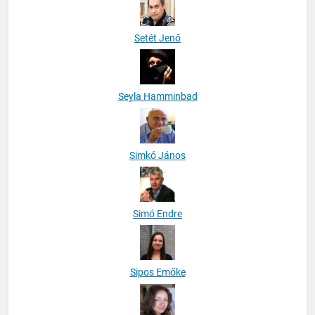
Setét Jenő
Seyla Hamminbad
Simkó János
Simó Endre
Sipos Emőke