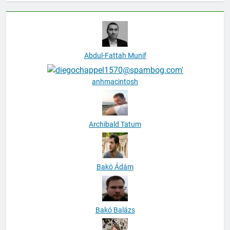
Abdul-Fattah Munif
anhmacintosh
Archibald Tatum
Bakó Ádám
Bakó Balázs