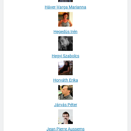
Háver-Varga Marianna
Hegedüs Irén
Hegyi Szabolcs
Horváth Erika
Járvás Péter
Jean Pierre Aussems