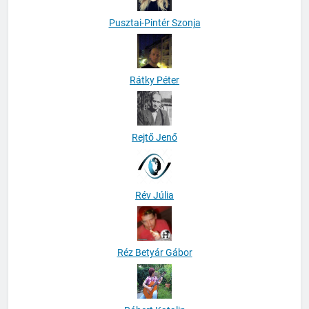
Pusztai-Pintér Szonja
Rátky Péter
Rejtő Jenő
Rév Júlia
Réz Betyár Gábor