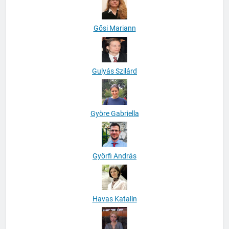
Gősi Mariann
Gulyás Szilárd
Györe Gabriella
Györfi András
Havas Katalin