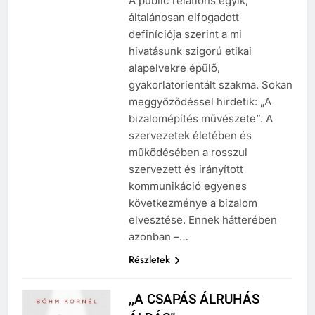
A public relations egyik,
általánosan elfogadott
definíciója szerint a mi
hivatásunk szigorú etikai
alapelvekre épülő,
gyakorlatorientált szakma. Sokan
meggyőződéssel hirdetik: „A
bizalomépítés művészete”. A
szervezetek életében és
működésében a rosszul
szervezett és irányított
kommunikáció egyenes
következménye a bizalom
elvesztése. Ennek hátterében
azonban –…
Részletek
,,A CSAPÁS ÁLRUHÁS