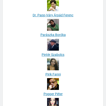
Dr. Papp-Váry Árpád Ferenc
Parászka Boróka
Pintér Szabolcs
Pirik Fanni
Popper Péter