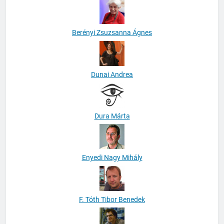
Berényi Zsuzsanna Ágnes
Dunai Andrea
Dura Márta
Enyedi Nagy Mihály
F. Tóth Tibor Benedek