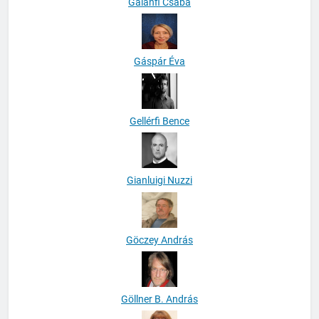
Galánfi Csaba
Gáspár Éva
Gellérfi Bence
Gianluigi Nuzzi
Göczey András
Göllner B. András