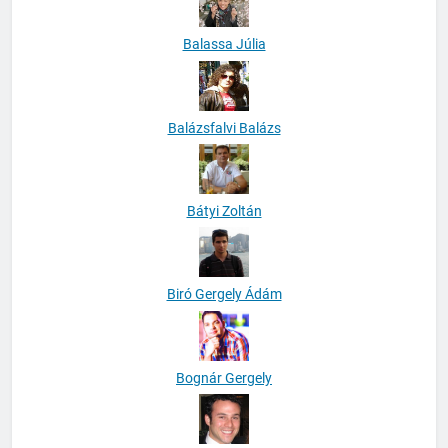
Balassa Júlia
Balázsfalvi Balázs
Bátyi Zoltán
Biró Gergely Ádám
Bognár Gergely