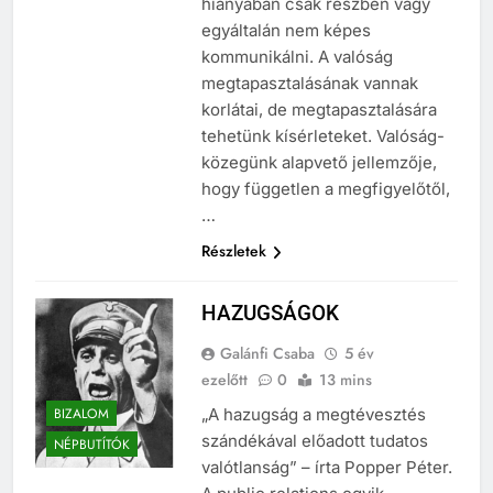
hiányában csak részben vagy
egyáltalán nem képes
kommunikálni. A valóság
megtapasztalásának vannak
korlátai, de megtapasztalására
tehetünk kísérleteket. Valóság-
közegünk alapvető jellemzője,
hogy független a megfigyelőtől,
…
Részletek
HAZUGSÁGOK
Galánfi Csaba
5 év
ezelőtt
0
13 mins
BIZALOM
„A hazugság a megtévesztés
szándékával előadott tudatos
NÉPBUTÍTÓK
valótlanság” – írta Popper Péter.