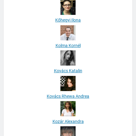
Kőhegyi Ilona
Kolma Kornél
Kovács Katalin
Kovács Rhewa Andrea
Kozár Alexandra