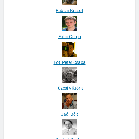
Fábián Kristóf
Fabó Gergő
Fóti Péter Csaba
Füzesi Viktória
Gaál Béla