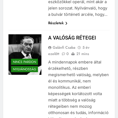
eszközökkel operál, mint akár a
jelen sorozat. Nyilvánvaló, hogy
a bulvár történeti arcéle, hogy…
Részletek
A VALÓSÁG RÉTEGEI
Galánfi Csaba
5 év
ezelőtt
0
21 mins
NINCS PARDON
A mindennapok embere által
érzékelhető, részben
NYILVÁNOSSÁG
megismerhető valóság, melyben
él és kommunikál, nem
monolitikus. Az emberi
képességek korlátozott volta
miatt a többség a valóság
rétegeiben nem mozog
otthonosan és tudás, információ