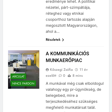
eredménye lehet. A politikai
nézetei, párt-szimpátiája,
réteghez vagy etnikai
csoporthoz tartozás alapján
megosztott Magyarországon,
ahol a…
Részletek
A KOMMUNIKÁCIÓS
MUNKAERŐPIAC
Kőszegi Zsófia
11 év
ezelőtt
0
8 mins
ARCULAT
A munkával még csak elboldogul
NINCS PARDON
valahogy egy pr-ügynökség, de
belegebed, mire a
terjeszkedéséhez szükséges
megfelelő munkatársat talál.