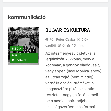
kommunikáció
BULVÁR ÉS KULTÚRA
Fóti Péter Csaba
5 év
ezelőtt
0
15 mins
MÉDIA
Az intézményesült pletyka, a
PUBLIC
legitimizált kukkolás, mely a
RELATIONS
kocsmák, a gangok dialógusait,
vagy éppen (lásd Mónika-show)
az utcán zajló (nem mindig)
verbális családi drámákat, a
magánszféra pikáns és intim
részleteit nagyítja fel és emeli
be a média napirendjébe,
szükségszerűen más formai