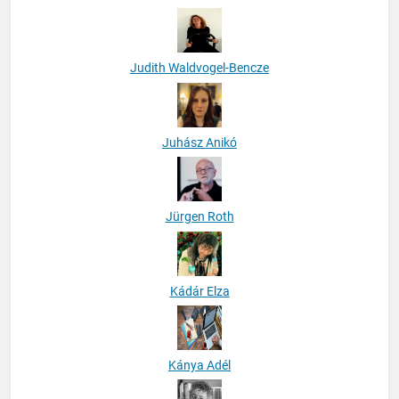
Judith Waldvogel-Bencze
Juhász Anikó
Jürgen Roth
Kádár Elza
Kánya Adél