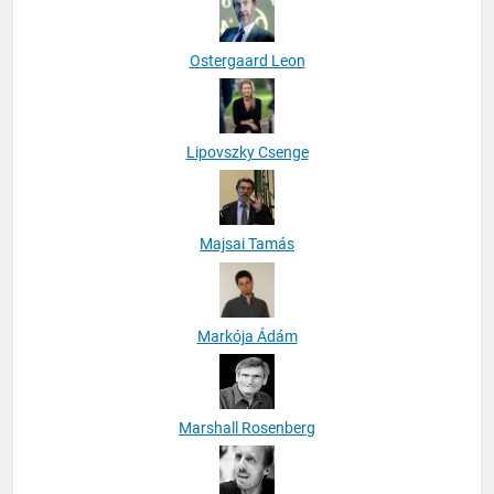
Ostergaard Leon
Lipovszky Csenge
Majsai Tamás
Markója Ádám
Marshall Rosenberg