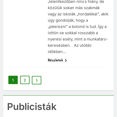
Jelentkezőben nincs hiány, de
közülük sokan más szakmák
vagy az iskolák „hordalékai”, akik
úgy gondolják, hogy a
„péerezni” a bolond is tud. Így a
lottón se sokkal rosszabb a
nyerési esély, mint a munkatárs-
keresésben. Az utóbbi
időkben…
Részletek
1
2
Publicisták