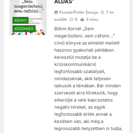
ÁLDÁS”
Pusztai-Pintér Szonja
7 év
ezelőtt
0
3 mins
KÖNYV
Bőhm Kornél „Sem
KÖZÖNSÉG
megerősíteni, sem cáfolni…”
című könyve az elmélet mellett
hasznos gyakorlati példákon
keresztül mutatja be a
kríziskommunikáció
legfontosabb szabályait,
mindazoknak, akik teljesen
laikusok a témában. Bár minden
szervezet arra törekszik, hogy
elkerülje a vele kapcsolatos
negatív híreket, az egyik
legfontosabb érték annak a
kezében van, aki még a
legrosszabb helyzetben is tudja,