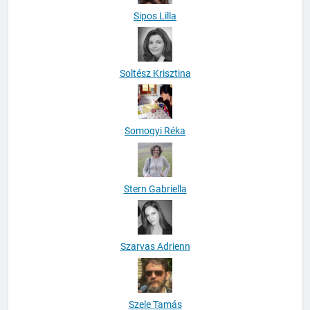
Sipos Lilla
Soltész Krisztina
Somogyi Réka
Stern Gabriella
Szarvas Adrienn
Szele Tamás