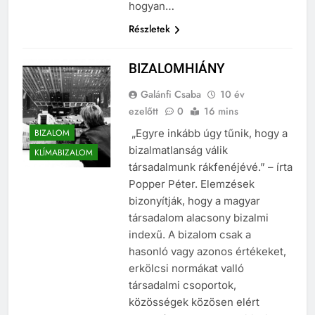
hogyan…
Részletek
BIZALOMHIÁNY
Galánfi Csaba
10 év
ezelőtt
0
16 mins
BIZALOM
„Egyre inkább úgy tűnik, hogy a
bizalmatlanság válik
KLÍMABIZALOM
társadalmunk rákfenéjévé.” – írta
Popper Péter. Elemzések
bizonyítják, hogy a magyar
társadalom alacsony bizalmi
indexű. A bizalom csak a
hasonló vagy azonos értékeket,
erkölcsi normákat valló
társadalmi csoportok,
közösségek közösen elért