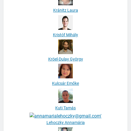
Kránitz Laura
Kristóf Mihály
Kröel-Dulay György
Kulcsár Emőke
Kuti Tamás
Lehoczky Annamária