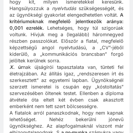
hogy kit, milyen ismeretekkel keresünk.
Hangsúlyozzuk a
nyelvtudás
szükségességét, és
az ügynökségi gyakorlat elengedhetetlen voltát.
A
kritériumoknak megfelelő jelentkezők aránya:
0,001 ezrelék.
Lehetséges, hogy túl szigorúak
voltunk. Hívjuk meg a (legalább) háromnegyed
részben passzolókat. Először a fiatal, megfelelő
képzettségű angol nyelvtudású, a „CV”-jéből
kiderülő, a „kommunikációs brancsban” forgó
jelöltek kerülnek sorra.
X.
úr
nak újságírói tapasztalata van, tünteti fel
életrajzában. Az állítás igaz, „rendszeresen írt és
szerkesztett” az egyetemi lapban. Ügynökségnél
szerzett ismeretei is csupán egy „kóstoltatás”
szervezésében öltenek testet. Ellenben a diploma
átvétele óta eltelt két évben csak akasztott
emberként nem tett szert bölcsességre.
A fiatalok arról panaszkodnak, hogy nem kapnak
lehetőséget. Nehéz bekerülni jónevű
ügynökséghez. Az alapfogalmaknál viszont már
elbizonytalanodnak. S
a pr-munka
számukra vagy