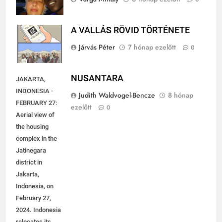
A VALLÁS RÖVID TÖRTÉNETE
Járvás Péter
7 hónap ezelőtt
0
NUSANTARA
JAKARTA,
INDONESIA -
Judith Waldvogel-Bencze
8 hónap
FEBRUARY 27:
ezelőtt
0
Aerial view of
the housing
complex in the
Jatinegara
district in
Jakarta,
Indonesia, on
February 27,
2024. Indonesia
relocates its