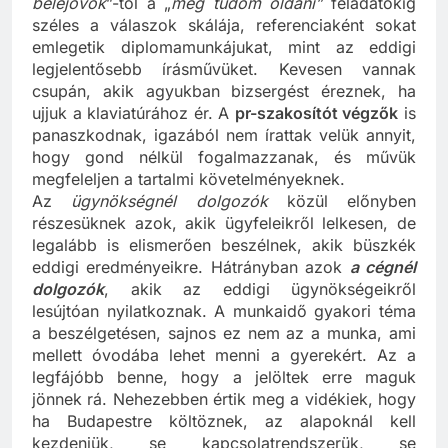
belejövök
”-től a „
meg tudom oldani”
feladatokig
széles a válaszok skálája, referenciaként sokat
emlegetik diplomamunkájukat, mint az eddigi
legjelentősebb írásművüket. Kevesen vannak
csupán, akik agyukban bizsergést éreznek, ha
ujjuk a klaviatúrához ér. A
pr-szakosítót végzők
is
panaszkodnak, igazából nem írattak velük annyit,
hogy gond nélkül fogalmazzanak, és művük
megfeleljen a tartalmi követelményeknek.
Az
ügynökségnél dolgozók
közül előnyben
részesüknek azok, akik ügyfeleikről lelkesen, de
legalább is elismerően beszélnek, akik büszkék
eddigi eredményeikre. Hátrányban azok
a cégnél
dolgozók
, akik az eddigi ügynökségeikről
lesújtóan nyilatkoznak. A munkaidő gyakori téma
a beszélgetésen, sajnos ez nem az a munka, ami
mellett óvodába lehet menni a gyerekért. Az a
legfájóbb benne, hogy a jelöltek erre maguk
jönnek rá. Nehezebben értik meg a vidékiek, hogy
ha Budapestre költöznek, az alapoknál kell
kezdeniük, se kapcsolatrendszerük, se