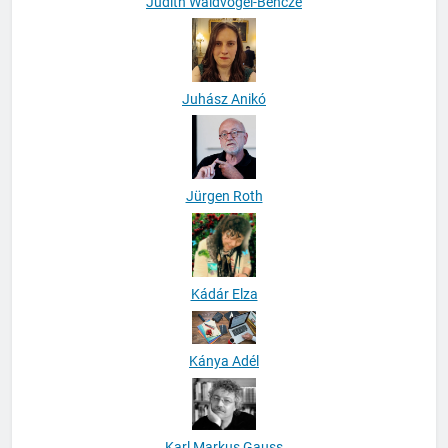
Judith Waldvogel-Bencze
Juhász Anikó
Jürgen Roth
Kádár Elza
Kánya Adél
Karl Markus Gauss