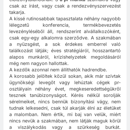
csak az írást, vagy csak a rendezvényszervezést
takarja.
A kissé rutinosabbak tapasztalata néhány nagyobb
lélegzetű konferencia, termékbevezetés
levezényléséből áll, rendszerint alvállalkozóként,
csak egy-egy alkalomra szerződve. A szakmában
a nyüzsgést, a sok érdekes emberrel való
találkozást látják; éves stratégiáról, hosszantartó
alapos munkáról, krízishelyzetek megoldásáról
még nem nagyon hallottak.
A kezdők azonnal nem állíthatók hadrendbe.
A korosabb jelöltek közül sokan, akik már szívtak
ügynökségi levegőt vagy lehúztak cégek pr-
osztályain néhány évet, megkeseredettségükről
tesznek tanúbizonyságot. Kérés nélkül sorolják
sérelmeiket, nincs bennük bizonyítási vágy, nem
tudnak lelkesedni, csak túl akarják élni az életüket
a malomban. Nem értik, mi baj van velük, miért
nincs nevük a szakmában, nem látják maguk körül
a viszálykodás vagy a szürkeség burkát.