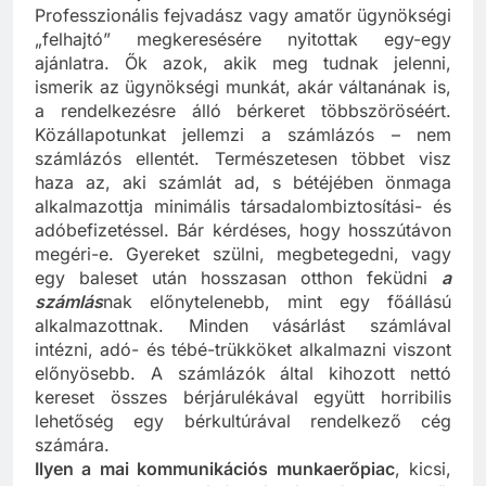
Professzionális fejvadász vagy amatőr ügynökségi
„felhajtó” megkeresésére nyitottak egy-egy
ajánlatra. Ők azok, akik meg tudnak jelenni,
ismerik az ügynökségi munkát, akár váltanának is,
a rendelkezésre álló bérkeret többszöröséért.
Közállapotunkat jellemzi a számlázós – nem
számlázós ellentét. Természetesen többet visz
haza az, aki számlát ad, s bétéjében önmaga
alkalmazottja minimális társadalombiztosítási- és
adóbefizetéssel. Bár kérdéses, hogy hosszútávon
megéri-e. Gyereket szülni, megbetegedni, vagy
egy baleset után hosszasan otthon feküdni
a
számlás
nak előnytelenebb, mint egy főállású
alkalmazottnak. Minden vásárlást számlával
intézni, adó- és tébé-trükköket alkalmazni viszont
előnyösebb. A számlázók által kihozott nettó
kereset összes bérjárulékával együtt horribilis
lehetőség egy bérkultúrával rendelkező cég
számára.
Ilyen a mai kommunikációs munkaerőpiac
, kicsi,