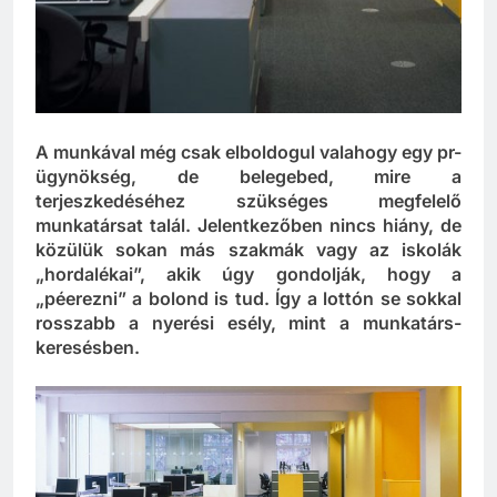
A munkával még csak elboldogul valahogy egy pr-
ügynökség, de belegebed, mire a
terjeszkedéséhez szükséges megfelelő
munkatársat talál. Jelentkezőben nincs hiány, de
közülük sokan más szakmák vagy az iskolák
„hordalékai”, akik úgy gondolják, hogy a
„péerezni” a bolond is tud. Így a lottón se sokkal
rosszabb a nyerési esély, mint a munkatárs-
keresésben.