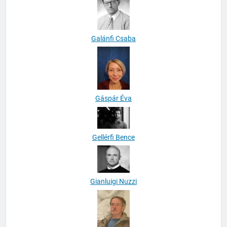
Galánfi Csaba
Gáspár Éva
Gellérfi Bence
Gianluigi Nuzzi