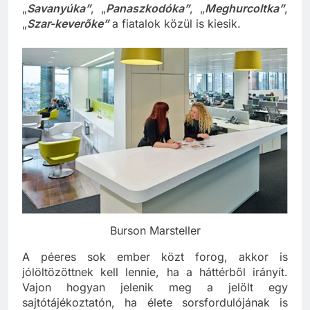
„
Savanyúka”
, „
Panaszkodóka”
, „
Meghurcoltka”
,
„
Szar-keverőke”
a fiatalok közül is kiesik.
Burson Marsteller
A péeres sok ember közt forog, akkor is
jólöltözöttnek kell lennie, ha a háttérből irányít.
Vajon hogyan jelenik meg a jelölt egy
sajtótájékoztatón, ha élete sorsfordulójának is