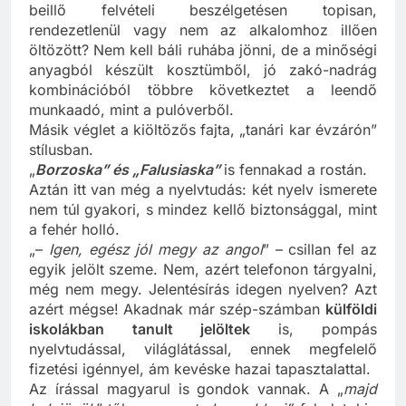
beillő felvételi beszélgetésen topisan,
rendezetlenül vagy nem az alkalomhoz illően
öltözött? Nem kell báli ruhába jönni, de a minőségi
anyagból készült kosztümből, jó zakó-nadrág
kombinációból többre következtet a leendő
munkaadó, mint a pulóverből.
Másik véglet a kiöltözős fajta, „tanári kar évzárón”
stílusban.
„
Borzoska” és „Falusiaska”
is fennakad a rostán.
Aztán itt van még a nyelvtudás: két nyelv ismerete
nem túl gyakori, s mindez kellő biztonsággal, mint
a fehér holló.
„–
Igen, egész jól megy az angol
” – csillan fel az
egyik jelölt szeme. Nem, azért telefonon tárgyalni,
még nem megy. Jelentésírás idegen nyelven? Azt
azért mégse! Akadnak már szép-számban
külföldi
iskolákban tanult jelöltek
is, pompás
nyelvtudással, világlátással, ennek megfelelő
fizetési igénnyel, ám kevéske hazai tapasztalattal.
Az írással magyarul is gondok vannak. A „
majd