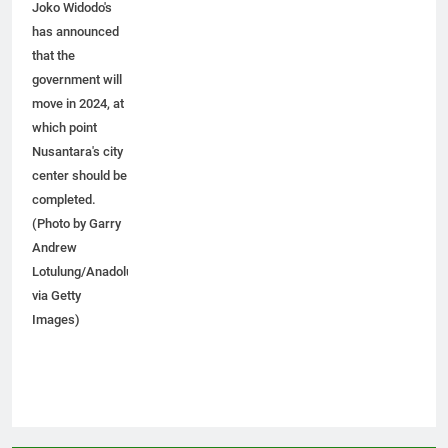
Joko Widodo's
has announced
that the
government will
move in 2024, at
which point
Nusantara's city
center should be
completed.
(Photo by Garry
Andrew
Lotulung/Anadolu
via Getty
Images)