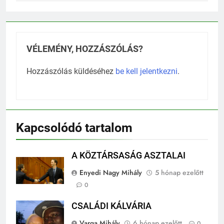
VÉLEMÉNY, HOZZÁSZÓLÁS?
Hozzászólás küldéséhez
be kell jelentkezni
.
Kapcsolódó tartalom
A KÖZTÁRSASÁG ASZTALAI
Enyedi Nagy Mihály
5 hónap ezelőtt
0
CSALÁDI KÁLVÁRIA
Varga Mihály
6 hónap ezelőtt
0