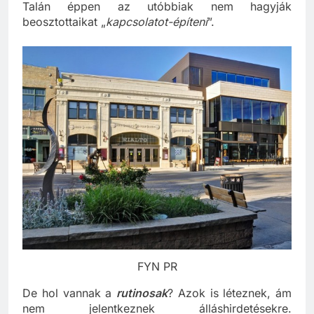
Talán éppen az utóbbiak nem hagyják
beosztottaikat „
kapcsolatot-építeni
”.
FYN PR
De hol vannak a
rutinosak
? Azok is léteznek, ám
nem jelentkeznek álláshirdetésekre.