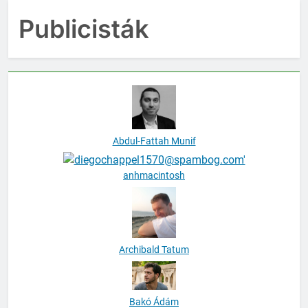
Publicisták
Abdul-Fattah Munif
anhmacintosh
Archibald Tatum
Bakó Ádám