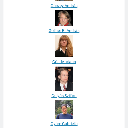
Göczey András
Göllner B. András
Gősi Mariann
Gulyás Szilárd
Györe Gabriella