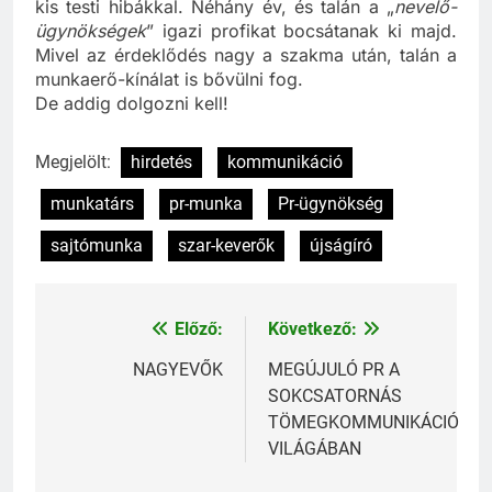
kis testi hibákkal. Néhány év, és talán a „
nevelő-
ügynökségek
” igazi profikat bocsátanak ki majd.
Mivel az érdeklődés nagy a szakma után, talán a
munkaerő-kínálat is bővülni fog.
De addig dolgozni kell!
Megjelölt:
hirdetés
kommunikáció
munkatárs
pr-munka
Pr-ügynökség
sajtómunka
szar-keverők
újságíró
Előző:
Következő:
Bejegyzés
navigáció
NAGYEVŐK
MEGÚJULÓ PR A
SOKCSATORNÁS
TÖMEGKOMMUNIKÁCIÓ
VILÁGÁBAN