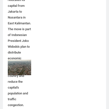
capital from
Jakarta to
Nusantara in
East Kalimantan.
The move is part
of Indonesian
President Joko
Widodo's plan to
distribute
economic
activity
throughout the
country and
reduce the
capital's
population and
traffic
congestion.