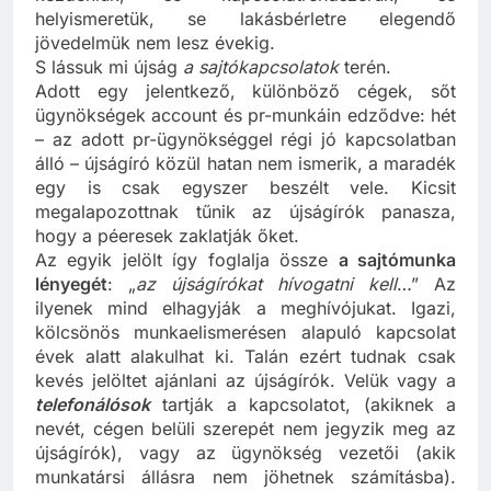
helyismeretük, se lakásbérletre elegendő
jövedelmük nem lesz évekig.
S lássuk mi újság
a sajtókapcsolatok
terén.
Adott egy jelentkező, különböző cégek, sőt
ügynökségek account és pr-munkáin edződve: hét
– az adott pr-ügynökséggel régi jó kapcsolatban
álló – újságíró közül hatan nem ismerik, a maradék
egy is csak egyszer beszélt vele. Kicsit
megalapozottnak tűnik az újságírók panasza,
hogy a péeresek zaklatják őket.
Az egyik jelölt így foglalja össze
a sajtómunka
lényegét
: „
az újságírókat hívogatni kell
…” Az
ilyenek mind elhagyják a meghívójukat. Igazi,
kölcsönös munkaelismerésen alapuló kapcsolat
évek alatt alakulhat ki. Talán ezért tudnak csak
kevés jelöltet ajánlani az újságírók. Velük vagy a
telefonálósok
tartják a kapcsolatot, (akiknek a
nevét, cégen belüli szerepét nem jegyzik meg az
újságírók), vagy az ügynökség vezetői (akik
munkatársi állásra nem jöhetnek számításba).