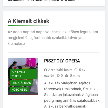
A Kiemelt cikkek
Az adott naptári naphoz képest, az időben legutoljára
megjelent 9 legfontosabb szakcikk látványos
kiemelése
PISZTOLY OPERA
Archibald Tatum
5 év
A KIEMELT
ezelőtt
0
5 mins
CIKKEK
FILMALÁFUTÁS
A jakuzák világában sajátos
törvények uralkodnak, Szuzuki
KÖZÖNSÉG
Szeidzsun jakuzáinak világában
pedig még annál is sajátosabbak.
A jakuza bérgyilkosainak