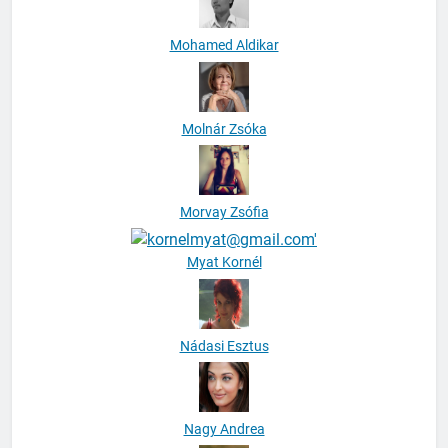
Mohamed Aldikar
Molnár Zsóka
Morvay Zsófia
Myat Kornél
Nádasi Esztus
Nagy Andrea