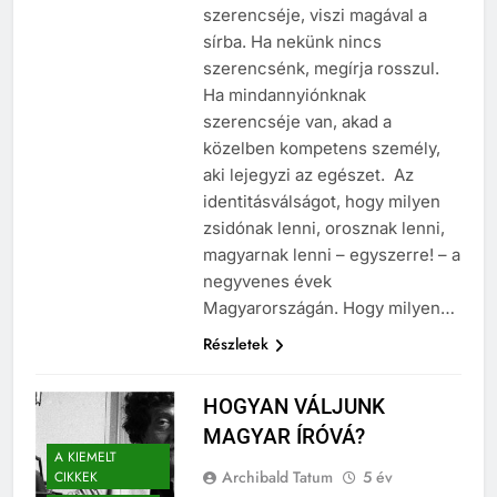
szerencséje, viszi magával a
sírba. Ha nekünk nincs
szerencsénk, megírja rosszul.
Ha mindannyiónknak
szerencséje van, akad a
közelben kompetens személy,
aki lejegyzi az egészet. Az
identitásválságot, hogy milyen
zsidónak lenni, orosznak lenni,
magyarnak lenni – egyszerre! – a
negyvenes évek
Magyarországán. Hogy milyen…
Részletek
HOGYAN VÁLJUNK
MAGYAR ÍRÓVÁ?
A KIEMELT
Archibald Tatum
5 év
CIKKEK