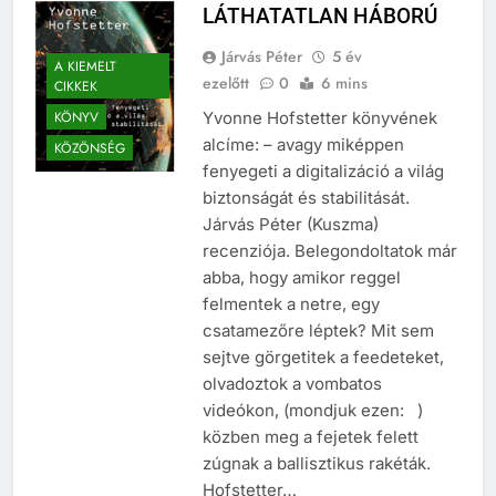
LÁTHATATLAN HÁBORÚ
Járvás Péter
5 év
A KIEMELT
ezelőtt
0
6 mins
CIKKEK
KÖNYV
Yvonne Hofstetter könyvének
alcíme: – avagy miképpen
KÖZÖNSÉG
fenyegeti a digitalizáció a világ
biztonságát és stabilitását.
Járvás Péter (Kuszma)
recenziója. Belegondoltatok már
abba, hogy amikor reggel
felmentek a netre, egy
csatamezőre léptek? Mit sem
sejtve görgetitek a feedeteket,
olvadoztok a vombatos
videókon, (mondjuk ezen: )
közben meg a fejetek felett
zúgnak a ballisztikus rakéták.
Hofstetter…