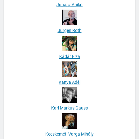
Juhász Anikó
Jürgen Roth
Kádár Elza
Kánya Adél
Karl Markus Gauss
Kecskeméti Varga Mihály