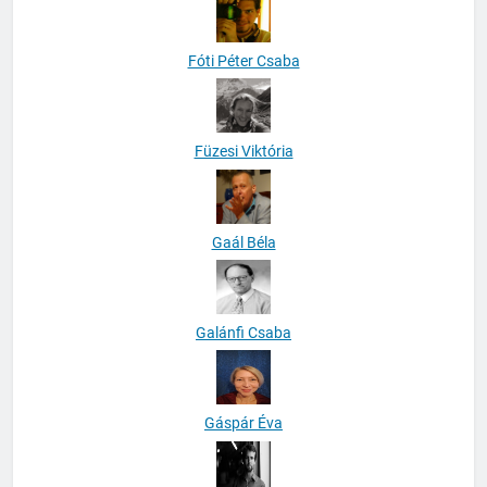
Fóti Péter Csaba
Füzesi Viktória
Gaál Béla
Galánfi Csaba
Gáspár Éva