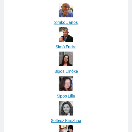
Simkó János
Simó Endre
Sipos Emőke
Sipos Lilla
Soltész Krisztina