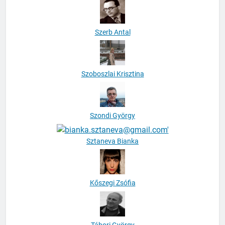
Szerb Antal
Szoboszlai Krisztina
Szondi György
Sztaneva Bianka
Kőszegi Zsófia
Tábori György