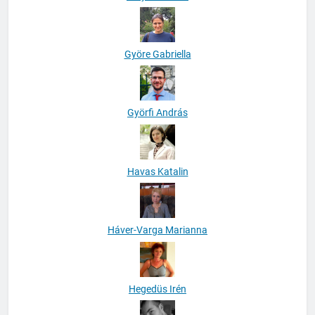
Györe Gabriella
Györfi András
Havas Katalin
Háver-Varga Marianna
Hegedüs Irén