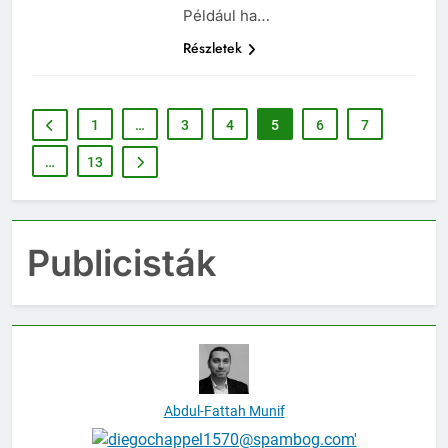
Például ha…
Részletek
1
…
3
4
5
6
7
…
13
Publicisták
Abdul-Fattah Munif