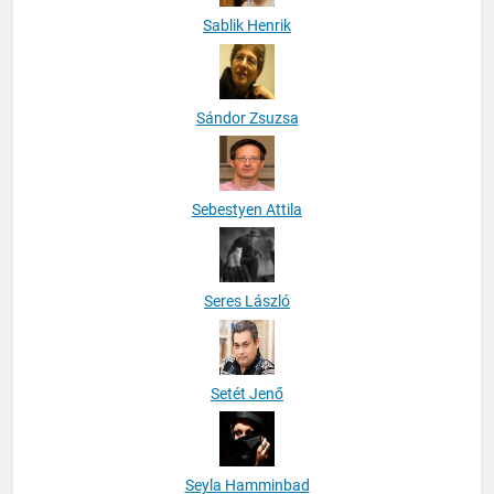
Sablik Henrik
Sándor Zsuzsa
Sebestyen Attila
Seres László
Setét Jenő
Seyla Hamminbad