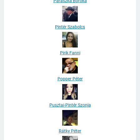
Parászka Boróka
Pintér Szabolcs
Pirik Fanni
Popper Péter
Pusztai-Pintér Szonja
Rátky Péter