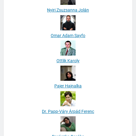
Nyiri Zsuzsanna Jolán
Omar Adam Sayfo
Ottlik Karoly
Pajer Hajnalka
Dr. Papp-Váry Árpád Ferenc