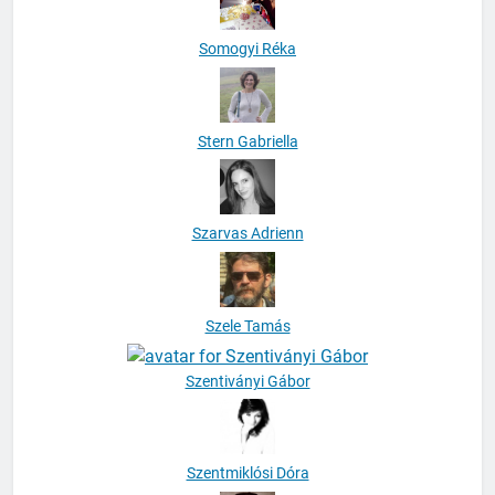
Somogyi Réka
Stern Gabriella
Szarvas Adrienn
Szele Tamás
Szentiványi Gábor
Szentmiklósi Dóra