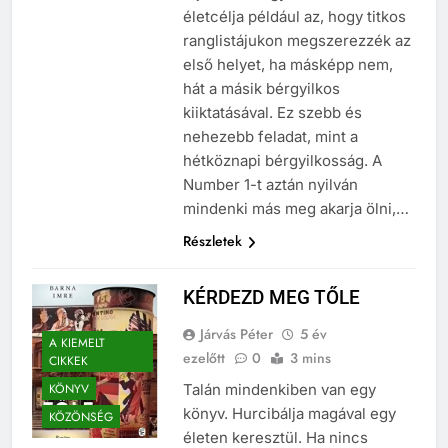
életcélja például az, hogy titkos
ranglistájukon megszerezzék az
első helyet, ha másképp nem,
hát a másik bérgyilkos
kiiktatásával. Ez szebb és
nehezebb feladat, mint a
hétköznapi bérgyilkosság. A
Number 1-t aztán nyilván
mindenki más meg akarja ölni,…
Részletek
KÉRDEZD MEG TŐLE
Járvás Péter
5 év
A KIEMELT
ezelőtt
0
3 mins
CIKKEK
KÖNYV
Talán mindenkiben van egy
könyv. Hurcibálja magával egy
KÖZÖNSÉG
életen keresztül. Ha nincs