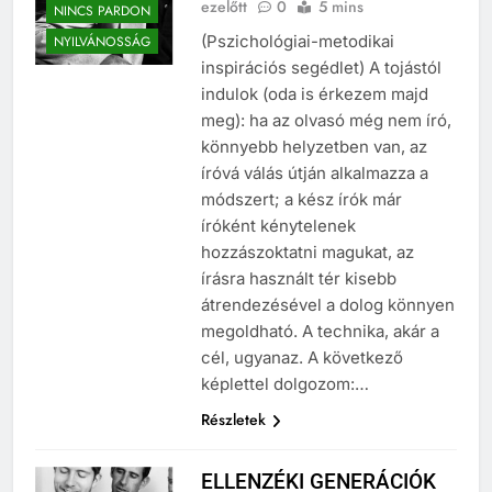
ezelőtt
0
5 mins
NINCS PARDON
(Pszichológiai-metodikai
NYILVÁNOSSÁG
inspirációs segédlet) A tojástól
indulok (oda is érkezem majd
meg): ha az olvasó még nem író,
könnyebb helyzetben van, az
íróvá válás útján alkalmazza a
módszert; a kész írók már
íróként kénytelenek
hozzászoktatni magukat, az
írásra használt tér kisebb
átrendezésével a dolog könnyen
megoldható. A technika, akár a
cél, ugyanaz. A következő
képlettel dolgozom:…
Részletek
ELLENZÉKI GENERÁCIÓK