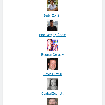
Bátyi Zoltán
Biró Gergely Ádám
Bognár Gergely
David Buzelli
Csabai Zsanett