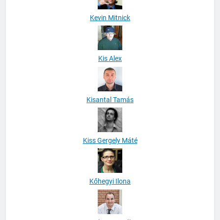
Kevin Mitnick
Kis Alex
Kisantal Tamás
Kiss Gergely Máté
Kőhegyi Ilona