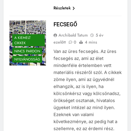
Részletek
FECSEGŐ
Archibald Tatum
5 év
A KIEMELT
ezelőtt
0
4 mins
CIKKEK
NINCS PARDON
Van az üres fecsegés. Az üres
fecsegés az, ami az élet
NYILVÁNOSSÁG
mindenféle értelemben vett
materiális részéről szól. A cikkek
zöme ilyen, ami az ügyvédnél
elhangzik, az is ilyen, ha
kölcsönkérsz vagy kölcsönadsz,
örökséget osztanak, hivatalos
ügyeket intézel az mind ilyen.
Ezeknek van valami
következménye, az pedig hat a
szellemre, ez az érdemi rész.