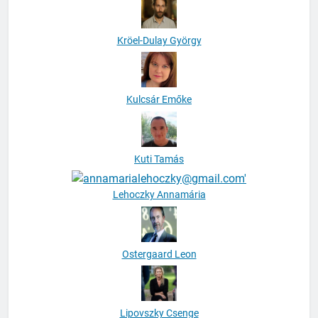
Kröel-Dulay György
Kulcsár Emőke
Kuti Tamás
Lehoczky Annamária
Ostergaard Leon
Lipovszky Csenge