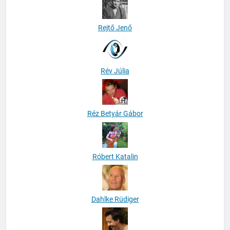
Rejtő Jenő
Rév Júlia
Réz Betyár Gábor
Róbert Katalin
Dahlke Rüdiger