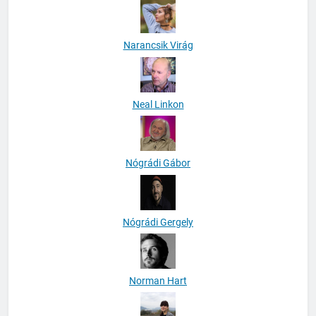
Narancsik Virág
Neal Linkon
Nógrádi Gábor
Nógrádi Gergely
Norman Hart