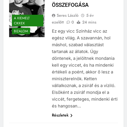
ÖSSZEFOGÁSA
Seres László
5 év
A KIEMELT
ezelőtt
0
24 mins
CIKKEK
Ez egy vicc Színház vicc az
BIZALOM
egész világ. A szavannán, hol
máshol, szabad választást
tartanak az állatok. Úgy
döntenek, a jelöltnek mondania
kell egy viccet, és ha mindenki
értékeli a poént, akkor ő lesz a
miniszterelnök. Ketten
vállalkoznak, a zsiráf és a víziló.
Elsőként a zsiráf mondja el a
viccét, fergeteges, mindenki érti
és hangosan…
Részletek