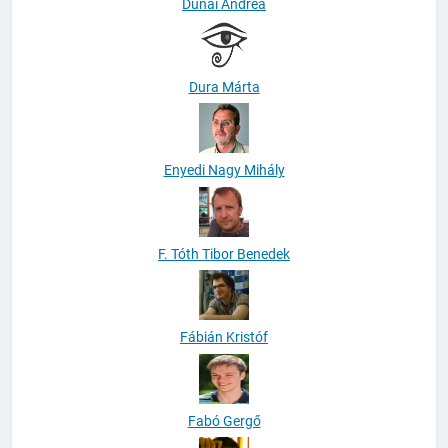
Dunai Andrea
Dura Márta
Enyedi Nagy Mihály
F. Tóth Tibor Benedek
Fábián Kristóf
Fabó Gergő