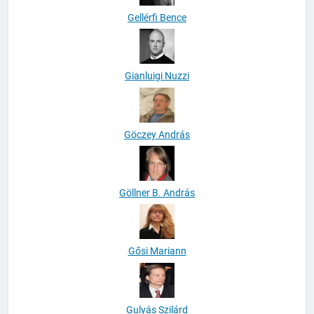
Gellérfi Bence
Gianluigi Nuzzi
Göczey András
Göllner B. András
Gősi Mariann
Gulyás Szilárd