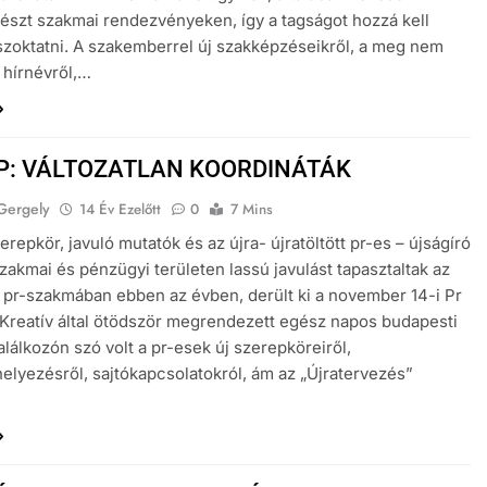
észt szakmai rendezvényeken, így a tagságot hozzá kell
zoktatni. A szakemberrel új szakképzéseikről, a meg nem
 hírnévről,…
P: VÁLTOZATLAN KOORDINÁTÁK
Gergely
14 Év Ezelőtt
0
7 Mins
erepkör, javuló mutatók és az újra- újratöltött pr-es – újságíró
Szakmai és pénzügyi területen lassú javulást tapasztaltak az
 pr-szakmában ebben az évben, derült ki a november 14-i Pr
Kreatív által ötödször megrendezett egész napos budapesti
alálkozón szó volt a pr-esek új szerepköreiről,
elyezésről, sajtókapcsolatokról, ám az „Újratervezés”