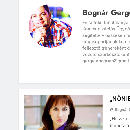
Bognár Gerg
Felsőfokú tanulmányai
Kommunikációs Ügynöks
segítette – összesen h
cégcsoportjának kommu
fejlesztő trénereként 
vezető szerkesztőként 
gergelybognar@gmail
„NŐNI
Bognár 
„Hosszú le
mondta a