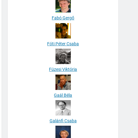
Fabó Gergő
Fóti Péter Csaba
Füzesi Viktória
Gaál Béla
Galánfi Csaba