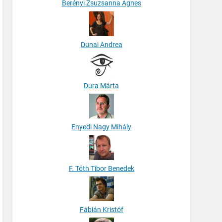
Berényi Zsuzsanna Ágnes
Dunai Andrea
Dura Márta
Enyedi Nagy Mihály
F. Tóth Tibor Benedek
Fábián Kristóf