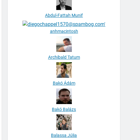
Abdul-Fattah Munif
anhmacintosh
Archibald Tatum
Bakó Ádám
Bakó Balázs
Balassa Júlia