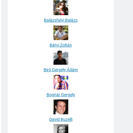
Balázsfalvi Balázs
Bátyi Zoltán
Biró Gergely Ádám
Bognár Gergely
David Buzelli