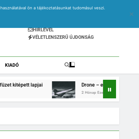
használatával ön a tájékoztatásunkat tudomásul veszi.
HÍRLEVÉL
VÉLETLENSZERŰ ÚJDONSÁG
KIADÓ
pjai
Drone – egy elveszett jegyzetfüzet kitépet
2 Hónap Ezelőtt