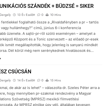
NIKÁCIÓS SZÁNDÉK + BÜDZSÉ = SIKER
Gergely
13 Év Ezelőtt
0
10 Mins
 fentiekkel foglalható össze a „Rivaldafényben a pr – tartós
 vagy hullámhegy?” című, június 6-i konferencia
abb üzenete. A sajtó-pr-ről szóló eseményen – amelyet a
képző Központ és a Tonic szervezett – az előadó pr-esek
rók ismét megállapították, hogy jelenleg is sanyarú mindkét
orsa. Dél körül még nem serénykednek hivatásosok és…
ÉSZ CSÚCSÁN
Gergely
14 Év Ezelőtt
0
15 Mins
mai, de akár az is lehet” – válaszolta dr. Szeles Péter arra a
kre, hogy mennyiben pr-szakmai rendezvény a Magyar
lations Szövetség (MPRSZ) mexikói filmvetítési
rozata. Az MPRSZ elnöke úgy véli, általában kevesen