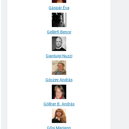
Gáspár Éva
Gellérfi Bence
Gianluigi Nuzzi
Göczey András
Göllner B. András