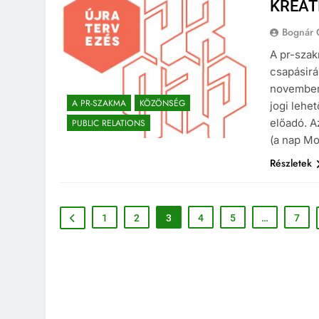
KREAT
Bognár 
A pr-szak
csapásirá
november
A PR-SZAKMA
KÖZÖNSÉG
jogi lehe
előadó. A
PUBLIC RELATIONS
(a nap Moh
Részletek
1
2
3
4
5
…
7