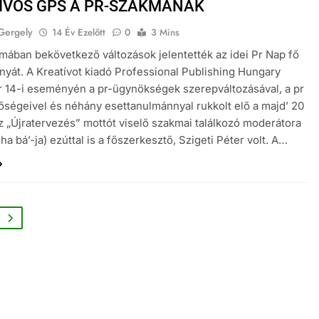
ÍVOS GPS A PR-SZAKMÁNAK
Gergely
14 Év Ezelőtt
0
3 Mins
mában bekövetkező változások jelentették az idei Pr Nap fő
nyát. A Kreatívot kiadó Professional Publishing Hungary
 14-i eseményén a pr-ügynökségek szerepváltozásával, a pr
tőségeivel és néhány esettanulmánnyal rukkolt elő a majd’ 20
z „Újratervezés” mottót viselő szakmai találkozó moderátora
a bá’-ja) ezúttal is a főszerkesztő, Szigeti Péter volt. A…