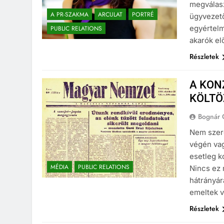
megválasz
A PR-SZAKMA
ARCULAT
PORTRÉ
ügyvezetői
egyértelm
PUBLIC RELATIONS
akarók el
Részletek
A KON
KÖLTÖ
Bognár 
Nem szere
végén vag
esetleg ko
MÉDIA
PUBLIC RELATIONS
Nincs ez
hátrányár
emeltek v
Részletek