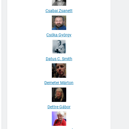
Csabai Zsanett
Csóka György
Datus C. Smith
Demeter Márton
Dettre Gábor