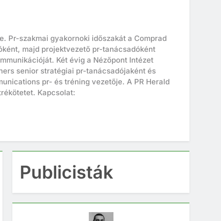
te. Pr-szakmai gyakornoki időszakát a Comprad
óként, majd projektvezető pr-tanácsadóként
ommunikációját. Két évig a Nézőpont Intézet
rs senior stratégiai pr-tanácsadójaként és
munications pr- és tréning vezetője. A PR Herald
rékötetet. Kapcsolat:
Publicisták