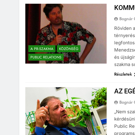
KOMMU
Bognár 
Röviden a
térnyerés
legfontos
A PR-SZAKMA
KÖZÖNSÉG
Menedzser
és újságí
PUBLIC RELATIONS
szakma s
Részletek
AZ EG
Bognár 
„Nem szak
kérdésün
Public Re
programso