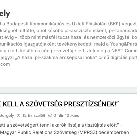
ely
t a Budapesti Kommunikációs és Üzleti Főiskolán (BKF) végez
égnél töltötte, ahol később pr-asszisztensként, pr-tanácsad
at évig –, több mint másfél tucat hazai és nemzetközi ügyfél k
nikációs igazgatójaként tevékenykedett, majd a Young&Partne
dolgozott, később a cég pr-vezetője lett. Jelenleg a NEST Com
jegyzi „A hazai pr-szakma arcképcsarnoka” című digitális port
.com
E KELL A SZÖVETSÉG PRESZTÍZSÉNEK!”
Gergely
12 Év Ezelőtt
0
13 Mins
tt a szövetségért tenni akarók listája a tisztújítás előtt” –
 Magyar Public Relations Szövetség (MPRSZ) decemberben