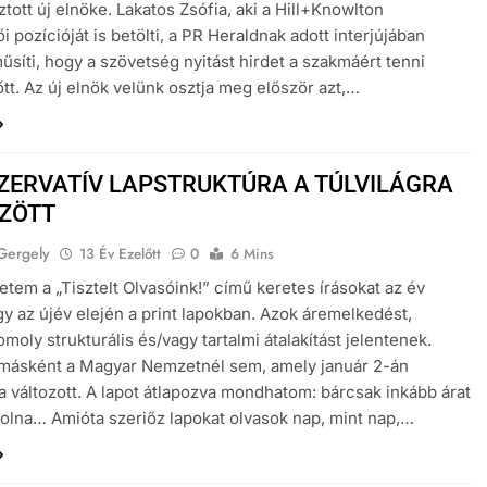
tott új elnöke. Lakatos Zsófia, aki a Hill+Knowlton
 pozícióját is betölti, a PR Heraldnak adott interjújában
űsíti, hogy a szövetség nyitást hirdet a szakmáért tenni
őtt. Az új elnök velünk osztja meg először azt,…
ZERVATÍV LAPSTRUKTÚRA A TÚLVILÁGRA
ZÖTT
Gergely
13 Év Ezelőtt
0
6 Mins
tem a „Tisztelt Olvasóink!” című keretes írásokat az év
y az újév elején a print lapokban. Azok áremelkedést,
moly strukturális és/vagy tartalmi átalakítást jelentenek.
 másként a Magyar Nemzetnél sem, amely január 2-án
a változott. A lapot átlapozva mondhatom: bárcsak inkább árat
olna… Amióta szeriőz lapokat olvasok nap, mint nap,…