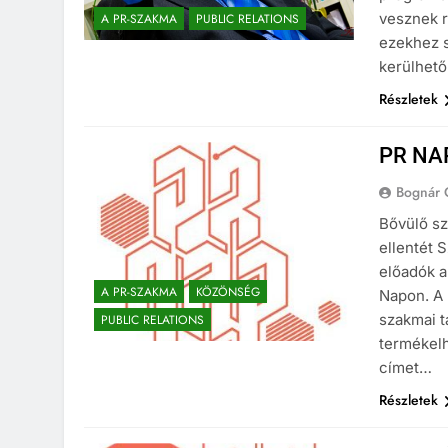
vesznek r
A PR-SZAKMA
PUBLIC RELATIONS
ezekhez s
kerülhető
Részletek
PR NA
Bognár 
Bővülő sz
ellentét 
előadók a
A PR-SZAKMA
KÖZÖNSÉG
Napon. A 
szakmai t
PUBLIC RELATIONS
termékelh
címet…
Részletek