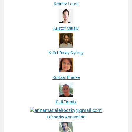
Kránitz Laura
Kristóf Mihály
Kröel-Dulay György
Kulcsár Emőke
Kuti Tamás
Lehoczky Annamária