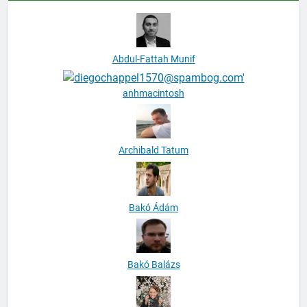
Abdul-Fattah Munif
anhmacintosh
Archibald Tatum
Bakó Ádám
Bakó Balázs