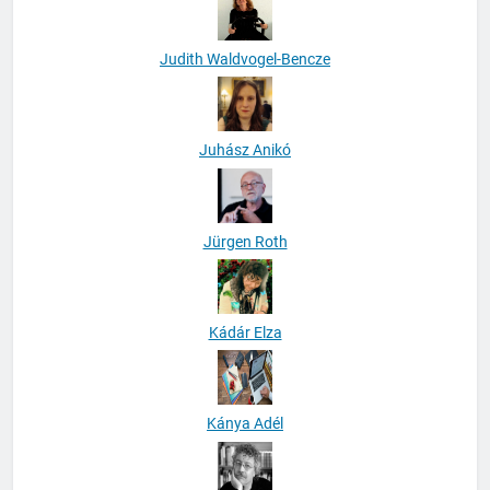
Judith Waldvogel-Bencze
Juhász Anikó
Jürgen Roth
Kádár Elza
Kánya Adél