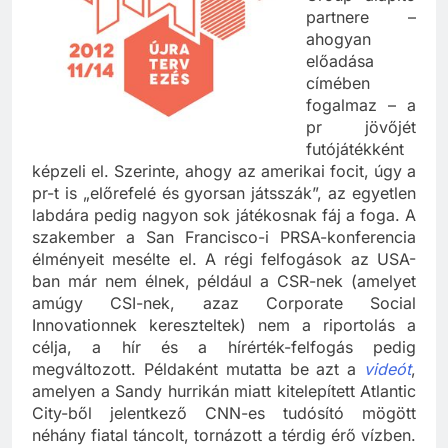
Group alapító
partnere –
ahogyan
előadása
címében
fogalmaz – a
pr jövőjét
futójátékként
képzeli el. Szerinte, ahogy az amerikai focit, úgy a
pr-t is „előrefelé és gyorsan játsszák”, az egyetlen
labdára pedig nagyon sok játékosnak fáj a foga. A
szakember a San Francisco-i PRSA-konferencia
élményeit mesélte el. A régi felfogások az USA-
ban már nem élnek, például a CSR-nek (amelyet
amúgy CSI-nek, azaz Corporate Social
Innovationnek kereszteltek) nem a riportolás a
célja, a hír és a hírérték-felfogás pedig
megváltozott. Példaként mutatta be azt a
videót
,
amelyen a Sandy hurrikán miatt kitelepített Atlantic
City-ből jelentkező CNN-es tudósító mögött