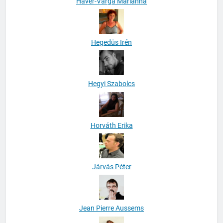
Háver-Varga Marianna
Hegedüs Irén
Hegyi Szabolcs
Horváth Erika
Járvás Péter
Jean Pierre Aussems