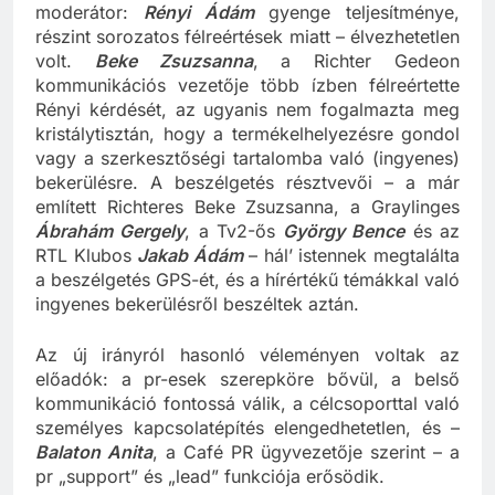
kerekasztal-beszélgetés – részint a
moderátor:
Rényi Ádám
gyenge teljesítménye,
részint sorozatos félreértések miatt – élvezhetetlen
volt.
Beke Zsuzsanna
, a Richter Gedeon
kommunikációs vezetője több ízben félreértette
Rényi kérdését, az ugyanis nem fogalmazta meg
kristálytisztán, hogy a termékelhelyezésre gondol
vagy a szerkesztőségi tartalomba való (ingyenes)
bekerülésre. A beszélgetés résztvevői – a már
említett Richteres Beke Zsuzsanna, a Graylinges
Ábrahám Gergely
, a Tv2-ős
György Bence
és az
RTL Klubos
Jakab Ádám
– hál’ istennek megtalálta
a beszélgetés GPS-ét, és a hírértékű témákkal való
ingyenes bekerülésről beszéltek aztán.
Az új irányról hasonló véleményen voltak az
előadók: a pr-esek szerepköre bővül, a belső
kommunikáció fontossá válik, a célcsoporttal való
személyes kapcsolatépítés elengedhetetlen, és –
Balaton Anita
, a Café PR ügyvezetője szerint – a