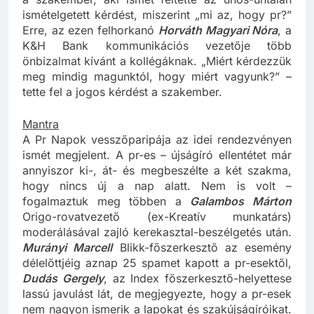
a szakember, aki ismét feltette az unos-untalan
ismételgetett kérdést, miszerint „mi az, hogy pr?”
Erre, az ezen felhorkanó
Horváth Magyari Nóra
, a
K&H Bank kommunikációs vezetője több
önbizalmat kívánt a kollégáknak. „Miért kérdezzük
meg mindig magunktól, hogy miért vagyunk?” –
tette fel a jogos kérdést a szakember.
Mantra
A Pr Napok vesszőparipája az idei rendezvényen
ismét megjelent. A pr-es – újságíró ellentétet már
annyiszor ki-, át- és megbeszélte a két szakma,
hogy nincs új a nap alatt. Nem is volt –
fogalmaztuk meg többen a
Galambos Márton
Origo-rovatvezető (ex-Kreatív munkatárs)
moderálásával zajló kerekasztal-beszélgetés után.
Murányi Marcell
Blikk-főszerkesztő az esemény
délelőttjéig aznap 25 spamet kapott a pr-esektől,
Dudás Gergely
, az Index főszerkesztő-helyettese
lassú javulást lát, de megjegyezte, hogy a pr-esek