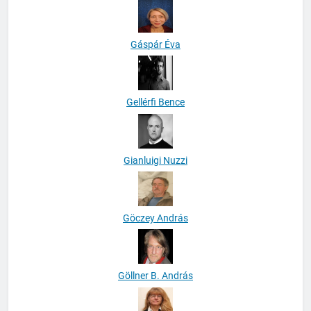
Gáspár Éva
Gellérfi Bence
Gianluigi Nuzzi
Göczey András
Göllner B. András