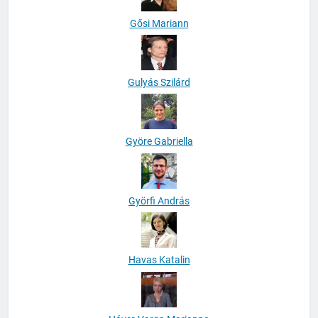
Gősi Mariann
Gulyás Szilárd
Györe Gabriella
Györfi András
Havas Katalin