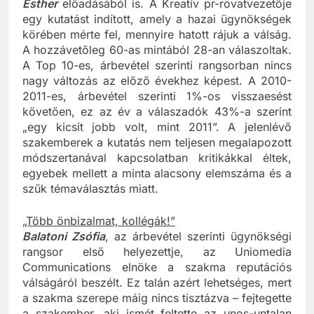
Anyagilag tényleg jobban állunk, derült ki
Lausek
Esther
előadásából is. A Kreatív pr-rovatvezetője
egy kutatást indított, amely a hazai ügynökségek
körében mérte fel, mennyire hatott rájuk a válság.
A hozzávetőleg 60-as mintából 28-an válaszoltak.
A Top 10-es, árbevétel szerinti rangsorban nincs
nagy változás az előző évekhez képest. A 2010-
2011-es, árbevétel szerinti 1%-os visszaesést
követően, ez az év a válaszadók 43%-a szerint
„egy kicsit jobb volt, mint 2011”. A jelenlévő
szakemberek a kutatás nem teljesen megalapozott
módszertanával kapcsolatban kritikákkal éltek,
egyebek mellett a minta alacsony elemszáma és a
szűk témaválasztás miatt.
„Több önbizalmat, kollégák!”
Balatoni Zsófia
, az árbevétel szerinti ügynökségi
rangsor első helyezettje, az Uniomedia
Communications elnöke a szakma reputációs
válságáról beszélt. Ez talán azért lehetséges, mert
a szakma szerepe máig nincs tisztázva – fejtegette