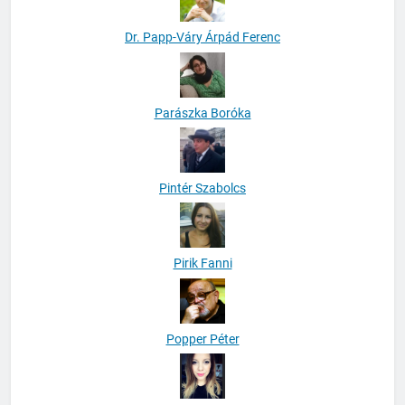
Dr. Papp-Váry Árpád Ferenc
Parászka Boróka
Pintér Szabolcs
Pirik Fanni
Popper Péter