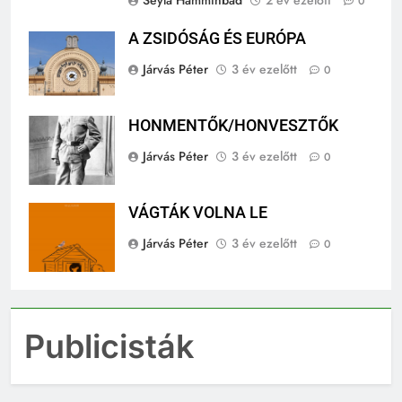
Seyla Hamminbad
2 év ezelőtt
0
A ZSIDÓSÁG ÉS EURÓPA
Járvás Péter
3 év ezelőtt
0
HONMENTŐK/HONVESZTŐK
Járvás Péter
3 év ezelőtt
0
VÁGTÁK VOLNA LE
Járvás Péter
3 év ezelőtt
0
Publicisták