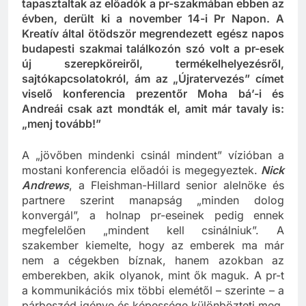
Szakmai és pénzügyi területen lassú javulást
tapasztaltak az előadók a pr-szakmában ebben az
évben, derült ki a november 14-i Pr Napon. A
Kreatív által ötödször megrendezett egész napos
budapesti szakmai találkozón szó volt a pr-esek
új szerepköreiről, termékelhelyezésről,
sajtókapcsolatokról, ám az „Újratervezés” címet
viselő konferencia prezentőr Moha bá’-i és
Andreái csak azt mondták el, amit már tavaly is:
„menj tovább!”
A „jövőben mindenki csinál mindent” vízióban a
mostani konferencia előadói is megegyeztek.
Nick
Andrews
, a Fleishman-Hillard senior alelnöke és
partnere szerint manapság „minden dolog
konvergál”, a holnap pr-eseinek pedig ennek
megfelelően „mindent kell csinálniuk”. A
szakember kiemelte, hogy az emberek ma már
nem a cégekben bíznak, hanem azokban az
emberekben, akik olyanok, mint ők maguk. A pr-t
a kommunikációs mix többi elemétől – szerinte – a