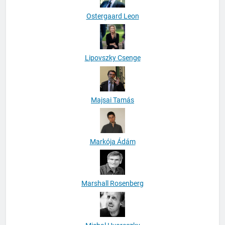
Ostergaard Leon
Lipovszky Csenge
Majsai Tamás
Markója Ádám
Marshall Rosenberg