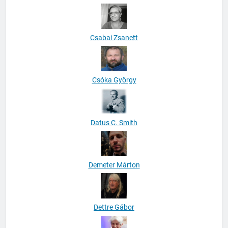
David Buzelli
Csabai Zsanett
Csóka György
Datus C. Smith
Demeter Márton
Dettre Gábor