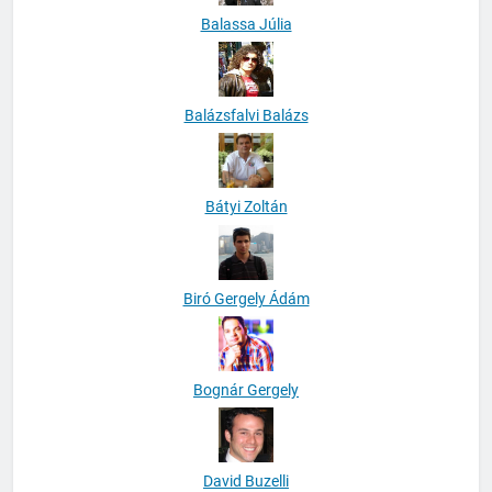
Balassa Júlia
Balázsfalvi Balázs
Bátyi Zoltán
Biró Gergely Ádám
Bognár Gergely