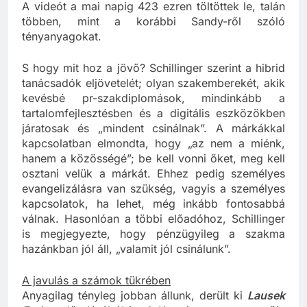
néhány fiatal táncolt, tornázott a térdig érő vízben.
A videót a mai napig 423 ezren töltöttek le, talán
többen, mint a korábbi Sandy-ről szóló
tényanyagokat.
S hogy mit hoz a jövő? Schillinger szerint a hibrid
tanácsadók eljövetelét; olyan szakemberekét, akik
kevésbé pr-szakdiplomások, mindinkább a
tartalomfejlesztésben és a digitális eszközökben
járatosak és „mindent csinálnak”. A márkákkal
kapcsolatban elmondta, hogy „az nem a miénk,
hanem a közösségé”; be kell vonni őket, meg kell
osztani velük a márkát. Ehhez pedig személyes
evangelizálásra van szükség, vagyis a személyes
kapcsolatok, ha lehet, még inkább fontosabbá
válnak. Hasonlóan a többi előadóhoz, Schillinger
is megjegyezte, hogy pénzügyileg a szakma
hazánkban jól áll, „valamit jól csinálunk”.
A javulás a számok tükrében