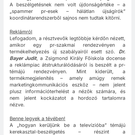
nem nagyon ismerik a lapokat és szakújságíróikat.
A beszélgetésnek nem volt újdonságértéke – a
„spammer pr-esek – hálátlan újságírók”
koordinátarendszerből sajnos nem tudtak kitörni.
Reklámról
Lefogadom, a résztvevők legtöbbje kérdőn nézett,
amikor egy pr-szakmai rendezvényen a
termékelhelyezés új szabályairól esett szó.
Dr.
Bayer Judit
, a Zsigmond Király Főiskola docense
a reklámpiac átstrukturálódásáról is beszélt a pr-
témájú rendezvényen. Mint kiderült, a
termékmegjelenítés – amely amúgy remek
marketingkommunikációs eszköz – nem jelent
plusz információterhelést a nézők számára, és
nem jelent kockázatot a hordozó tartalomra
nézve.
Benne legyek a tévében!
A „hogyan kerüljünk be a televízióba” témájú