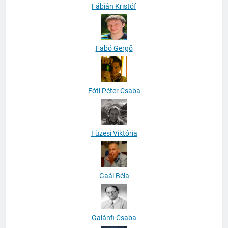
Fábián Kristóf
Fabó Gergő
Fóti Péter Csaba
Füzesi Viktória
Gaál Béla
Galánfi Csaba