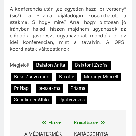
pr „support” és „lead” funkciója erősödik.
A konferencia után „az egyetlen hazai pr-verseny”
(sic!), a Prizma díjátadóján koccinthatott a
szakma. S hogy mire? Arra, hogy biztosan jó
irányban halad, hiszen majdnem ugyanazok az
előadók, javarészt ugyanazokat mondták el az
idei konferencián, mint a tavalyin. A GPS-
koordináták változatlanok.
Megjelölt:
Balaton Anita
Balatoni Zsófia
Beke Zsuzsanna
Kreatív
Murányi Marcell
Pr Nap
pr-szakma
Prizma
Schillinger Attila
Újratervezés
Előző:
Következő:
Bejegyzés