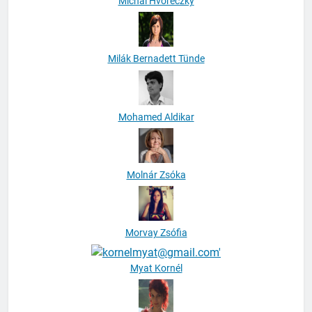
Michal Hvoreczky
Milák Bernadett Tünde
Mohamed Aldikar
Molnár Zsóka
Morvay Zsófia
Myat Kornél