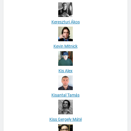
Kerekes Csaba
Kereszturi Ákos
Kevin Mitnick
Kis Alex
Kisantal Tamás
Kiss Gergely Máté