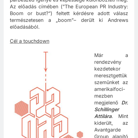
párbeszéd igénye és képessége különbözteti meg.
Az előadás címében (”The European PR Industry:
Boom or bust?”) feltett kérdésre adott válasz
természetesen a „boom”– derült ki Andrews
előadásából.
Cél a touchdown
Már a
rendezvény
kezdetekor
meresztgettük
szemünket az
amerikaifoci-
mezben
megjelenő
Dr.
Schillinger
Attilára
. Mint
kiderült, az
Avantgarde