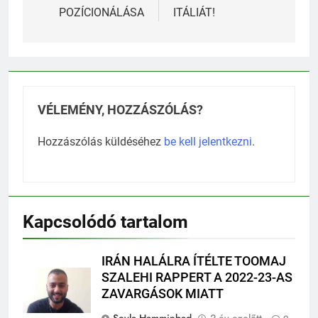
navigáció
A MÉDIATERMÉK
KARÁCSONYRA
POZÍCIONÁLÁSA
ITÁLIÁT!
VÉLEMÉNY, HOZZÁSZÓLÁS?
Hozzászólás küldéséhez
be kell jelentkezni
.
Kapcsolódó tartalom
IRÁN HALÁLRA ÍTÉLTE TOOMAJ
SZALEHI RAPPERT A 2022-23-AS
ZAVARGÁSOK MIATT