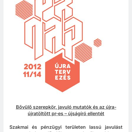
Bővülő szerepkör, javuló mutatók és az újra-
újratöltött pr-es – újságíró ellentét