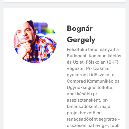
Bognár
Gergely
Felsőfokú tanulmányait a
Budapesti Kommunikációs
és Üzleti Főiskolán (BKF)
végezte. Pr-szakmai
gyakornoki időszakát a
Comprad Kommunikációs
Ügynökségnél töltötte,
ahol később pr-
asszisztensként, pr-
tanácsadóként, majd
projektvezető pr-
tanácsadóként segítette –