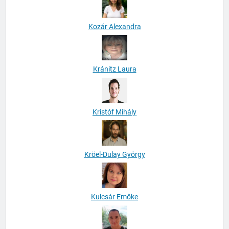
Kozár Alexandra
Kránitz Laura
Kristóf Mihály
Kröel-Dulay György
Kulcsár Emőke