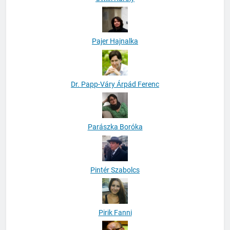
Ottlik Karoly
Pajer Hajnalka
Dr. Papp-Váry Árpád Ferenc
Parászka Boróka
Pintér Szabolcs
Pirik Fanni