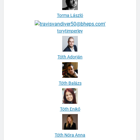
Torma László
torytimperley
Tóth Adorján
Tóth Balázs
Tóth Enikő
Tóth Nóra Anna