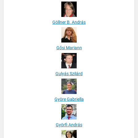
Göczey András
Göllner B. András
Gősi Mariann
Gulyás Szilárd
Györe Gabriella
Györfi András