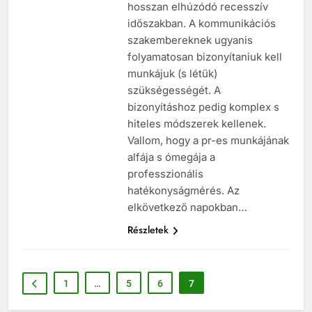
szakembereknek, mint ebben a
hosszan elhúzódó recesszív
időszakban. A kommunikációs
szakembereknek ugyanis
folyamatosan bizonyítaniuk kell
munkájuk (s létük)
szükségességét. A
bizonyításhoz pedig komplex s
hiteles módszerek kellenek.
Vallom, hogy a pr-es munkájának
alfája s ómegája a
professzionális
hatékonyságmérés. Az
elkövetkező napokban…
Részletek
1
…
5
6
7