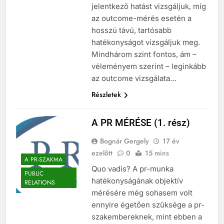
kutatás során az azonnal
jelentkező hatást vizsgáljuk, míg
az outcome-mérés esetén a
hosszú távú, tartósabb
hatékonyságot vizsgáljuk meg.
Mindhárom szint fontos, ám –
véleményem szerint – leginkább
az outcome vizsgálata…
Részletek
A PR MÉRÉSE (1. rész)
Bognár Gergely
17 év
ezelőtt
0
15 mins
A PR-SZAKMA
Quo vadis? A pr-munka
PUBLIC
hatékonyságának objektív
RELATIONS
mérésére még sohasem volt
ennyire égetően szüksége a pr-