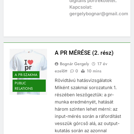
digitális portrékötetet.
Kapcsolat:
gergelybognar@gmail.com
A PR MÉRÉSE (2. rész)
Bognár Gergely
17 év
ezelőtt
0
10 mins
A PR-SZAKMA
Rövidtávú hatásvizsgálatok
PUBLIC
Miként szakmai sorozatunk 1.
RELATIONS
részében leszögeztük: a pr-
munka eredményét, hatását
három szinten lehet mérni: az
input-mérés során a ráfordítást
vesszük górcső alá, az output-