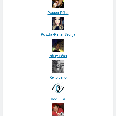
Popper Péter
Pusztai-Pintér Szonja
Rátky Péter
Rejtő Jenő
Rév Júlia