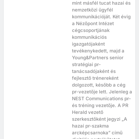
összesen hat évig –, több
mint másfél tucat hazai és
nemzetközi ügyfél
kommunikációját. Két évig
a Nézőpont Intézet
cégcsoportjának
kommunikációs
igazgatójaként
tevékenykedett, majd a
Young&Partners senior
stratégiai pr-
tanácsadójaként és
fejlesztő trénereként
dolgozott, később a cég
pr-vezetője lett. Jelenleg a
NEST Communications pr-
és tréning vezetője. A PR
Herald vezető
szerkesztőként jegyzi „A
hazai pr-szakma
arcképcsarnoka” című