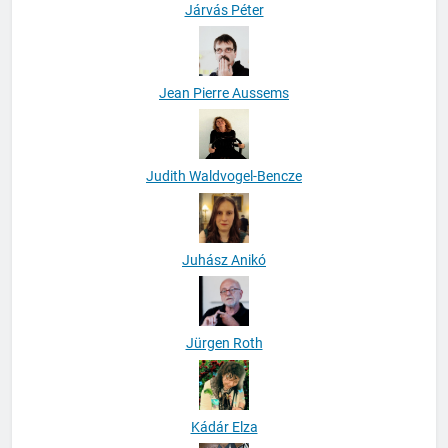
Járvás Péter
Jean Pierre Aussems
Judith Waldvogel-Bencze
Juhász Anikó
Jürgen Roth
Kádár Elza