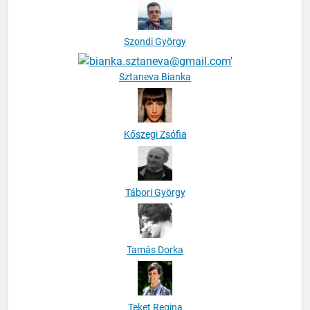
Szondi György
Sztaneva Bianka
Kőszegi Zsófia
Tábori György
Tamás Dorka
Teket Regina