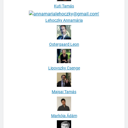
Kuti Tamás
Lehoczky Annamária
Ostergaard Leon
Lipovszky Csenge
Majsai Tamás
Markója Ádám