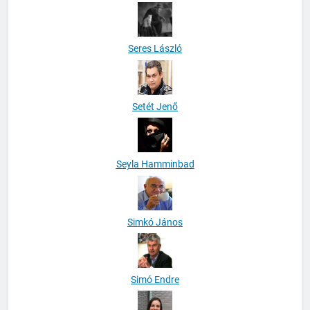
Sebestyen Attila
Seres László
Setét Jenő
Seyla Hamminbad
Simkó János
Simó Endre