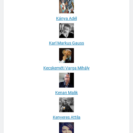
Kánya Adél
Karl Markus Gauss
Kecskeméti Varga Mihály
Kenan Malik
Kenyeres Attila