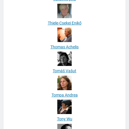
Thiele-Csekei Enikő
Thomas Achelis
Tomáš Vašut
Tompa Andrea
Tony Wu