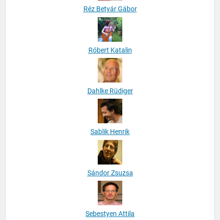
Réz Betyár Gábor
Róbert Katalin
Dahlke Rüdiger
Sablik Henrik
Sándor Zsuzsa