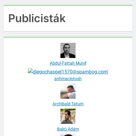
Publicisták
Abdul-Fattah Munif
anhmacintosh
Archibald Tatum
Bakó Ádám