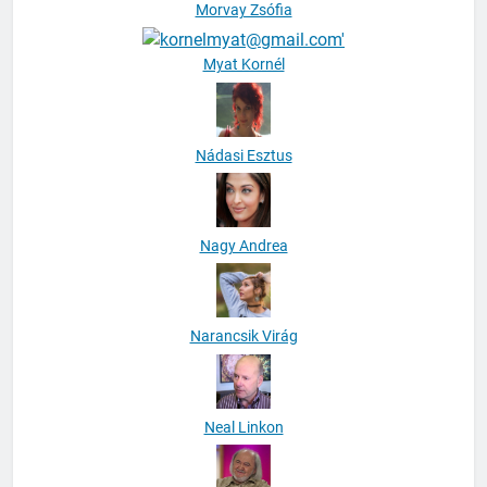
Morvay Zsófia
Myat Kornél
Nádasi Esztus
Nagy Andrea
Narancsik Virág
Neal Linkon