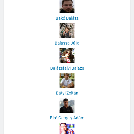
Bakó Balázs
Balassa Júlia
Balázsfalvi Balázs
Bátyi Zoltán
Biró Gergely Ádám