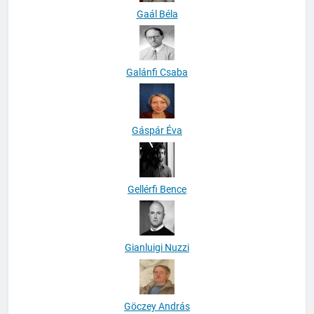
Gaál Béla
Galánfi Csaba
Gáspár Éva
Gellérfi Bence
Gianluigi Nuzzi