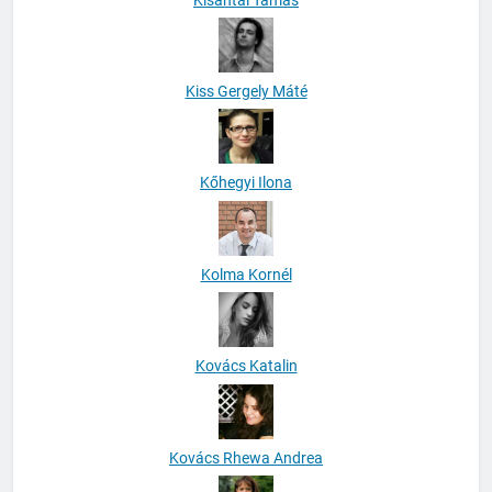
Kisantal Tamás
Kiss Gergely Máté
Kőhegyi Ilona
Kolma Kornél
Kovács Katalin
Kovács Rhewa Andrea