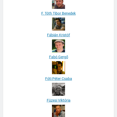
F. Tóth Tibor Benedek
Fábián Kristóf
Fabó Gergő
Fóti Péter Csaba
Füzesi Viktória