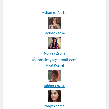
Mohamed Aldikar
Molnár Zsóka
Morvay Zsófia
Myat Kornél
Nádasi Esztus