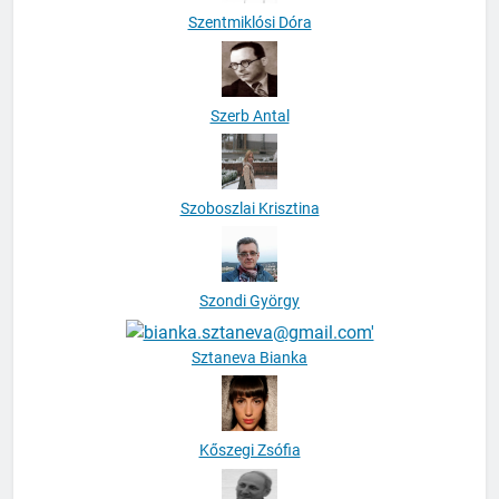
Szentmiklósi Dóra
Szerb Antal
Szoboszlai Krisztina
Szondi György
Sztaneva Bianka
Kőszegi Zsófia