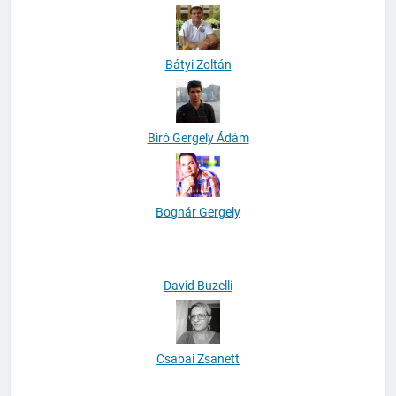
Balázsfalvi Balázs
Bátyi Zoltán
Biró Gergely Ádám
Bognár Gergely
David Buzelli
Csabai Zsanett