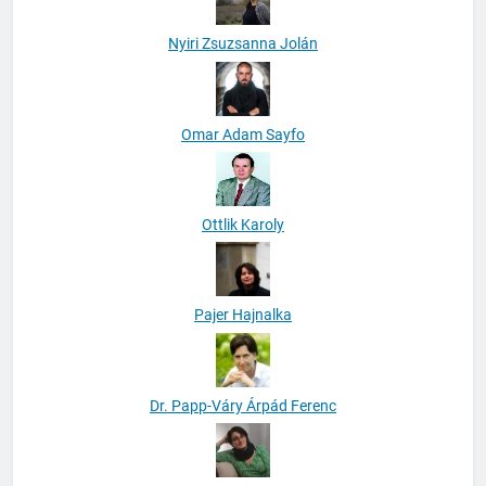
Nyiri Zsuzsanna Jolán
Omar Adam Sayfo
Ottlik Karoly
Pajer Hajnalka
Dr. Papp-Váry Árpád Ferenc