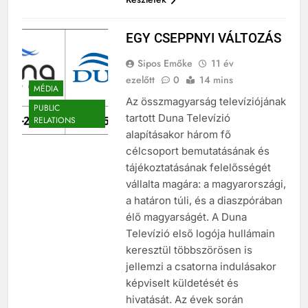
Részletek
EGY CSEPPNYI VÁLTOZÁS
Sipos Emőke
11 év
ezelőtt
0
14 mins
MÉDIA
Az összmagyarság televíziójának
PUBLIC
tartott Duna Televízió
RELATIONS
alapításakor három fő
célcsoport bemutatásának és
tájékoztatásának felelősségét
vállalta magára: a magyarországi,
a határon túli, és a diaszpórában
élő magyarságét. A Duna
Televízió első logója hullámain
keresztül többszörösen is
jellemzi a csatorna indulásakor
képviselt küldetését és