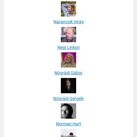
Nagy Andrea
Narancsik Virág
Neal Linkon
Nógrádi Gábor
Nógrádi Gergely
Norman Hart