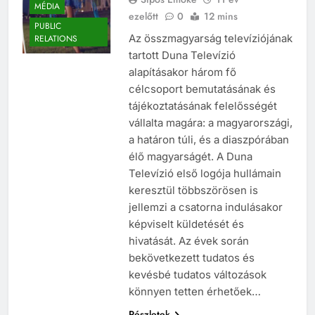
Sipos Emőke
11 év
MÉDIA
ezelőtt
0
12 mins
PUBLIC
Az összmagyarság televíziójának
RELATIONS
tartott Duna Televízió
alapításakor három fő
célcsoport bemutatásának és
tájékoztatásának felelősségét
vállalta magára: a magyarországi,
a határon túli, és a diaszpórában
élő magyarságét. A Duna
Televízió első logója hullámain
keresztül többszörösen is
jellemzi a csatorna indulásakor
képviselt küldetését és
hivatását. Az évek során
bekövetkezett tudatos és
kevésbé tudatos változások
könnyen tetten érhetőek…