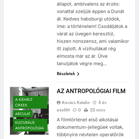
felfelé folynak. Tudathasadásos
állapot, ambivalens az érzés:
vonattal szeljük éppen a Dunát
át. Kedves habsburgi utódok,
íme: a történelem! Csodáljátok a
várat az üvegen keresztül,
hiszen nonszensz, ami valamikor
itt zajlott. A vízihullákat rég
elmosta már az ár. Ülve
tanuljátok végre meg…
Részletek
AZ ANTROPOLÓGIAI FILM
A KIEMELT
Kovács Katalin
5 év
CIKKEK
ezelőtt
0
23 mins
ARCULAT
A filmtörténet első alkotásai
KULTURÁLIS
dokumentum-jellegűek voltak,
ANTROPOLÓGIA