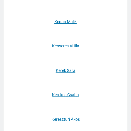
Kecskeméti Varga Mihály
Kenan Malik
Kenyeres Attila
Kerek Sára
Kerekes Csaba
Kereszturi Ákos