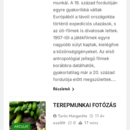
többnyire névtelen operatőrök
munkái. A 19. század fordulóján
egyre gyakoribbá váltak
Európából a távoli országokba
történő expedíciós utazások, s
az úti-filmek is divatosak lettek.
1907-től a játékfilmek egyre
nagyobb súlyt kaptak, kielégítve
a közönségigényeket. Az első
antropológiai jellegű filmek
korábbra datálhatók,
gyakorlatilag már a 20. század
fordulója előtt megszülettek….
Részletek
TEREPMUNKAI FOTÓZÁS
Turós Margaréta
11 év
ezelőtt
0
17 mins