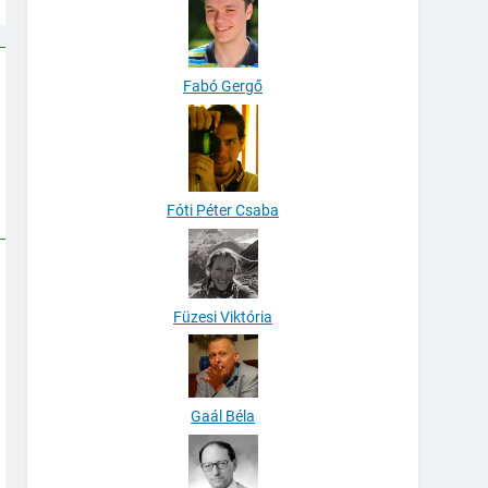
Fabó Gergő
Fóti Péter Csaba
Füzesi Viktória
Gaál Béla