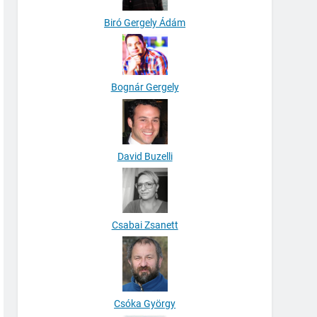
Biró Gergely Ádám
Bognár Gergely
David Buzelli
Csabai Zsanett
Csóka György