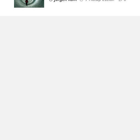
Jürgen Roth
9 Hónap Ezelőtt
0