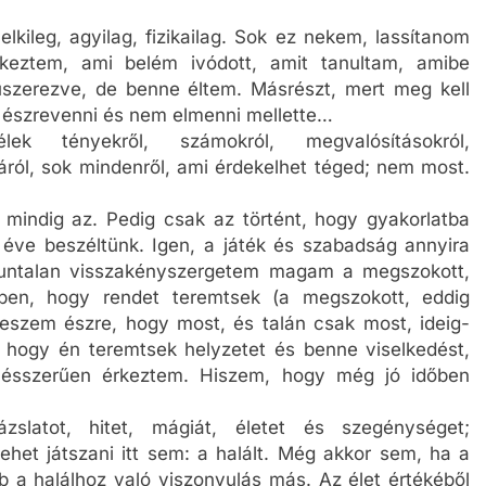
elkileg, agyilag, fizikailag. Sok ez nekem, lassítanom
érkeztem, ami belém ivódott, amit tanultam, amibe
űszerezve, de benne éltem. Másrészt, mert meg kell
i, észrevenni és nem elmenni mellette…
ek tényekről, számokról, megvalósításokról,
áról, sok mindenről, ami érdekelhet téged; nem most.
 mindig az. Pedig csak az történt, hogy gyakorlatba
űk éve beszéltünk. Igen, a játék és szabadság annyira
duntalan visszakényszergetem magam a megszokott,
tben, hogy rendet teremtsek (a megszokott, eddig
eszem észre, hogy most, és talán csak most, ideig-
, hogy én teremtsek helyzetet és benne viselkedést,
ülésszerűen érkeztem. Hiszem, hogy még jó időben
ázslatot, hitet, mágiát, életet és szegénységet;
het játszani itt sem: a halált. Még akkor sem, ha a
bb a halálhoz való viszonyulás más. Az élet értékéből