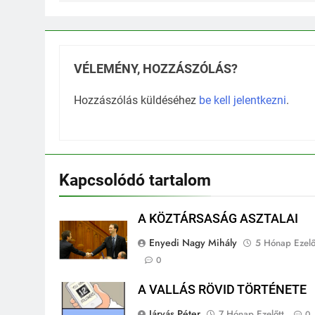
VÉLEMÉNY, HOZZÁSZÓLÁS?
Hozzászólás küldéséhez
be kell jelentkezni
.
Kapcsolódó tartalom
A KÖZTÁRSASÁG ASZTALAI
Enyedi Nagy Mihály
5 Hónap Ezelő
0
A VALLÁS RÖVID TÖRTÉNETE