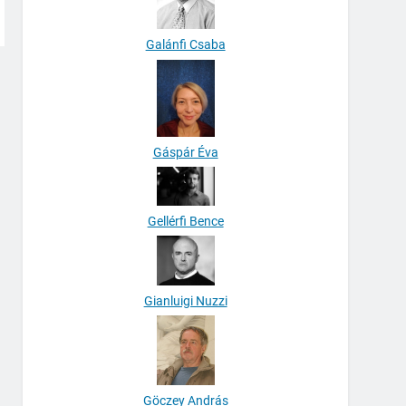
Galánfi Csaba
Gáspár Éva
Gellérfi Bence
Gianluigi Nuzzi
Göczey András