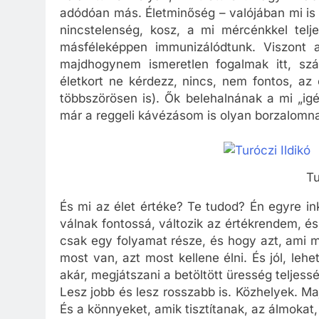
adódóan más. Életminőség – valójában mi is 
nincstelenség, kosz, a mi mércénkkel telje
másféleképpen immunizálódtunk. Viszont 
majdhogynem ismeretlen fogalmak itt, szá
életkort ne kérdezz, nincs, nem fontos, az 
többszörösen is). Ők belehalnának a mi „ig
már a reggeli kávézásom is olyan borzalomn
Tu
És mi az élet értéke? Te tudod? Én egyre i
válnak fontossá, változik az értékrendem, 
csak egy folyamat része, és hogy azt, ami m
most van, azt most kellene élni. És jól, leh
akár, megjátszani a betöltött üresség teljess
Lesz jobb és lesz rosszabb is. Közhelyek. 
És a könnyeket, amik tisztítanak, az álmokat