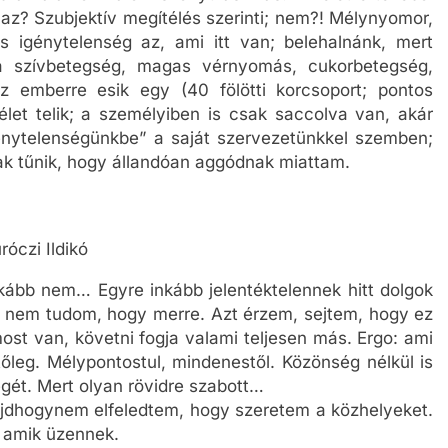
az? Szubjektív megítélés szerinti; nem?! Mélynyomor,
s igénytelenség az, ami itt van; belehalnánk, mert
a szívbetegség, magas vérnyomás, cukorbetegség,
z emberre esik egy (40 fölötti korcsoport; pontos
élet telik; a személyiben is csak saccolva van, akár
énytelenségünkbe” a saját szervezetünkkel szemben;
ak tűnik, hogy állandóan aggódnak miattam.
róczi Ildikó
nkább nem… Egyre inkább jelentéktelennek hitt dolgok
és nem tudom, hogy merre. Azt érzem, sejtem, hogy ez
ost van, követni fogja valami teljesen más. Ergo: ami
etőleg. Mélypontostul, mindenestől. Közönség nélkül is
égét. Mert olyan rövidre szabott…
Majdhogynem elfeledtem, hogy szeretem a közhelyeket.
, amik üzennek.