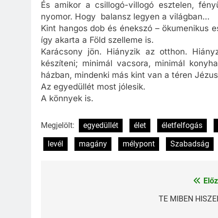
És amikor a csillogó-villogó esztelen, fé
nyomor. Hogy balansz legyen a világban…
Kint hangos dob és énekszó – ökumenikus es
így akarta a Föld szelleme is.
Karácsony jön. Hiányzik az otthon. Hiány
készíteni; minimál vacsora, minimál konyh
házban, mindenki más kint van a téren Jéz
Az egyedüllét most jólesik.
A könnyek is.
Megjelölt:
egyedüllét
élet
életfelfogás
levél
magány
mélypont
Szabadság
Előz
Bejegyzés
navigáció
TE MIBEN HISZE