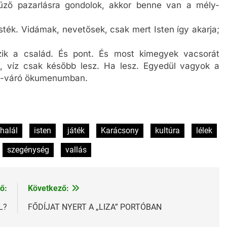
nyűző pazarlásra gondolok, akkor benne van a mély-
ték. Vidámak, nevetősek, csak mert Isten így akarja;
zik a család. És pont. És most kimegyek vacsorát
a, víz csak később lesz. Ha lesz. Egyedül vagyok a
us-váró ökumenumban.
halál
isten
játék
Karácsony
kultúra
lélek
szegénység
vallás
ő:
Következő:
L?
FŐDÍJAT NYERT A „LIZA” PORTÓBAN