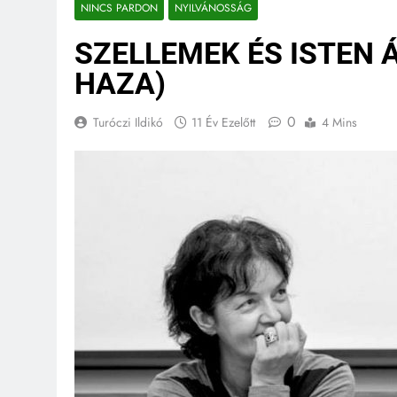
NINCS PARDON
NYILVÁNOSSÁG
SZELLEMEK ÉS ISTEN 
HAZA)
0
Turóczi Ildikó
11 Év Ezelőtt
4 Mins