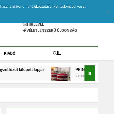
használatával ön a tájékoztatásunkat tudomásul veszi.
HÍRLEVÉL
VÉLETLENSZERŰ ÚJDONSÁG
KIADÓ
tt lapjai
PRINA és kvantumsüti – egy elveszett
2 Hónap Ezelőtt