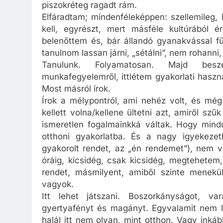
piszokréteg ragadt rám.
Elfáradtam; mindenféleképpen: szellemileg, l
kell, egyrészt, mert másféle kultúrából 
belenőttem és, bár állandó gyanakvással f
tanulnom lassan járni, „sétálni”, nem rohann
Tanulunk. Folyamatosan. Majd beszél
munkafegyelemről, ittlétem gyakorlati haszn
Most másról írok.
Írok a mélypontról, ami nehéz volt, és még
kellett volna/kellene ültetni azt, amiről sz
ismeretlen fogalmainkká váltak. Hogy min
otthoni gyakorlatba. És a nagy igyekeze
gyakorolt rendet, az „én rendemet”), nem v
óráig, kicsidég, csak kicsidég, megtehetem
rendet, másmilyent, amiből szinte menek
vagyok.
Itt lehet játszani. Boszorkányságot, var
gyertyafényt és magányt. Egyvalamit nem le
halál itt nem olyan, mint otthon. Vagy inká