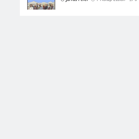
Járvás Péter
7 Hónap Ezelőtt
0