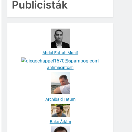
Publicisták
Abdul-Fattah Munif
anhmacintosh
Archibald Tatum
Bakó Ádám