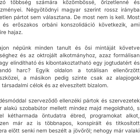
ozó többség számára közömbössé, őrizetlenné és
tézményei. Négyötödnyi magyar szerint rossz irányba
len pártot sem választana. De most nem is kell. Most
és erőszakos orbáni konszolidáció következik, ami
ire hajaz.
Vajon népünk minden tanult és ősi mintáját követve
séghez és az oktrojált alkotmányhoz, azaz formálisan
agy elindítható és kibontakoztatható egy jogtudatért és
andó harc? Egyik oldalon a totálisan ellenőrzött
szközei, a másikon pedig szinte csak az alapjogok
társadalmi célok és az elveszített bizalom.
désmóddal szerveződő ellenzéki pártok és szervezetek
 kör alakú szobabútor mellett mindez majd megoldható, s
zel kétharmada öntudatra ébred, programokat alkot,
zen már az is többnapos, konspirált és titkosított
ra előtt senki nem beszélt a jövőről; nehogy már valaki