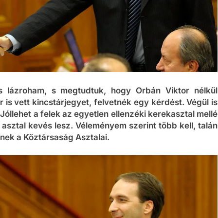
os lázroham, s megtudtuk, hogy Orbán Viktor nélkül
 is vett kincstárjegyet, felvetnék egy kérdést. Végül is
óllehet a felek az egyetlen ellenzéki kerekasztal mellé
sztal kevés lesz. Véleményem szerint több kell, talán
nek a Köztársaság Asztalai.