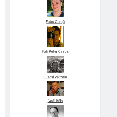
Fabó Gergő
Fóti Péter Csaba
Füzesi Viktória
Gaál Béla