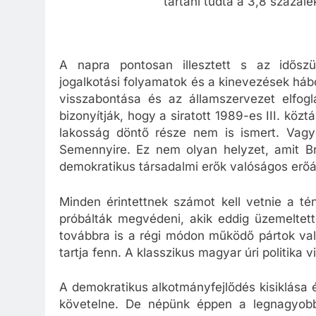
tartani tudta a 3,8 százalé
A napra pontosan illesztett s az időszü
jogalkotási folyamatok és a kinevezések hábor
visszabontása és az államszervezet elfogl
bizonyítják, hogy a siratott 1989-es III. köz
lakosság döntő része nem is ismert. Vagy
Semennyire. Ez nem olyan helyzet, amit Br
demokratikus társadalmi erők valóságos erőál
Minden érintettnek számot kell vetnie a té
próbálták megvédeni, akik eddig üzemeltet
továbbra is a régi módon működő pártok vala
tartja fenn. A klasszikus magyar úri politika vi
A demokratikus alkotmányfejlődés kisiklása
követelne. De népünk éppen a legnagyobb 