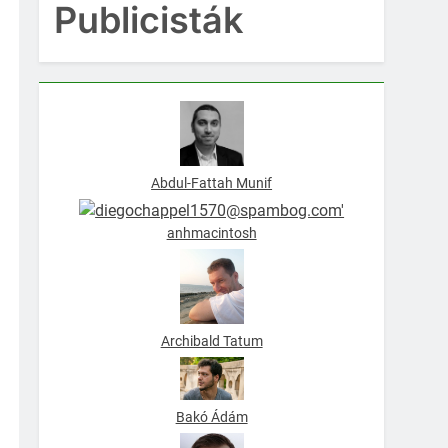
Publicisták
Abdul-Fattah Munif
anhmacintosh
Archibald Tatum
Bakó Ádám