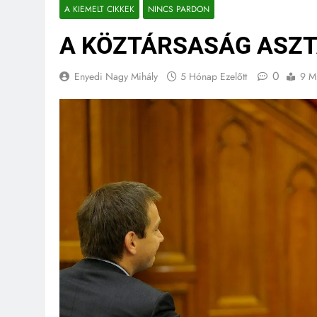
A KIEMELT CIKKEK
NINCS PARDON
A KÖZTÁRSASÁG ASZT
0
Enyedi Nagy Mihály
5 Hónap Ezelőtt
9 M