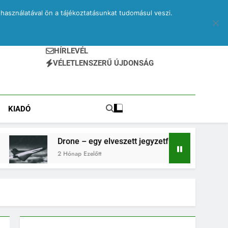
használatával ön a tájékoztatásunkat tudomásul veszi.
HÍRLEVÉL
VÉLETLENSZERŰ ÚJDONSÁG
KIADÓ
e – egy elveszett jegyzetfüzet kitépett lapjai
ap Ezelőtt