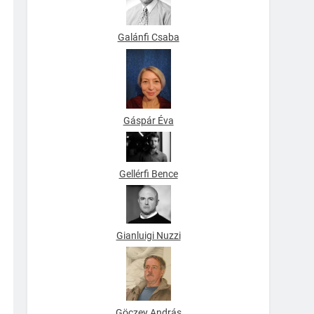
Galánfi Csaba
Gáspár Éva
Gellérfi Bence
Gianluigi Nuzzi
Göczey András