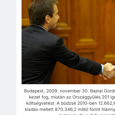
Budapest, 2009. november 30. Bajnai Gordo
kezet fog, miután az Országgyűlés 201 ig
költségvetést. A büdzsé 2010-ben 12.662,680
kiadás mellett 870.346,2 millió forint hiánn