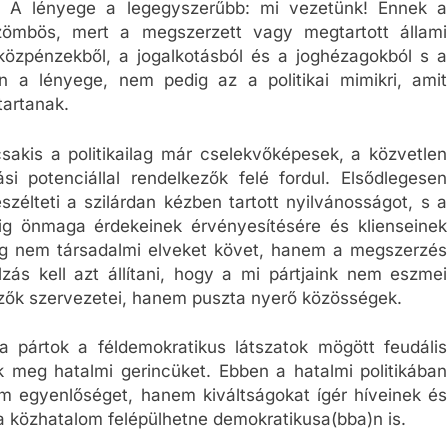
ika. A lényege a legegyszerűbb: mi vezetünk! Ennek a
közömbös, mert a megszerzett vagy megtartott állami
özpénzekből, a jogalkotásból és a joghézagokból s a
n a lényege, nem pedig az a politikai mimikri, amit
tartanak.
csakis a politikailag már cselekvőképesek, a közvetlen
i potenciállal rendelkezők felé fordul. Elsődlegesen
beszélteti a szilárdan kézben tartott nyilvánosságot, s a
ig önmaga érdekeinek érvényesítésére és klienseinek
ég nem társadalmi elveket követ, hanem a megszerzés
zás kell azt állítani, hogy a mi pártjaink nem eszmei
ezők szervezetei, hanem puszta nyerő közösségek.
y a pártok a féldemokratikus látszatok mögött feudális
 meg hatalmi gerincüket. Ebben a hatalmi politikában
em egyenlőséget, hanem kiváltságokat ígér híveinek és
 a közhatalom felépülhetne demokratikusa(bba)n is.