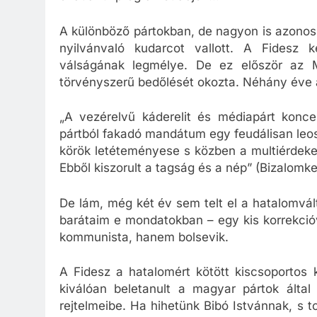
A különböző pártokban, de nagyon is azonos 
nyilvánvaló kudarcot vallott. A Fidesz 
válságának legmélye. De ez először az M
törvényszerű bedőlését okozta. Néhány éve 
„A vezérelvű káderelit és médiapárt konce
pártból fakadó mandátum egy feudálisan leoszt
körök letéteményese s közben a multiérdeke
Ebből kiszorult a tagság és a nép” (Bizalomke
De lám, még két év sem telt el a hatalomvá
barátaim e mondatokban – egy kis korrekció
kommunista, hanem bolsevik.
A Fidesz a hatalomért kötött kiscsoportos k
kiválóan beletanult a magyar pártok által 
rejtelmeibe. Ha hihetünk Bibó Istvánnak, s to