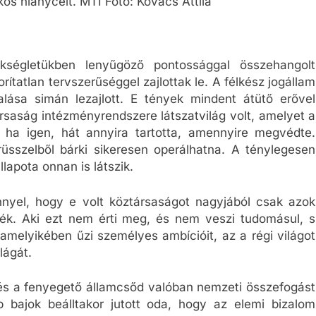
kos hiánycélt. MTI Fotó: Kovács Attila
kségletükben lenyűgöző pontossággal összehangolt
ítatlan tervszerűséggel zajlottak le. A félkész jogállam
alása simán lezajlott. E tények mindent átütő erővel
társaság intézményrendszere látszatvilág volt, amelyet a
 ha igen, hát annyira tartotta, amennyire megvédte.
üsszelből bárki sikeresen operálhatna. A ténylegesen
lapota onnan is látszik.
nnyel, hogy e volt köztársaságot nagyjából csak azok
ték. Aki ezt nem érti meg, és nem veszi tudomásul, s
melyikében űzi személyes ambícióit, az a régi világot
lágát.
 és a fenyegető államcsőd valóban nemzeti összefogást
bajok beálltakor jutott oda, hogy az elemi bizalom