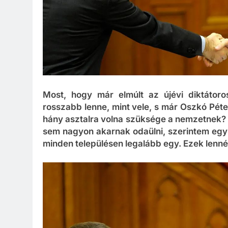
Most, hogy már elmúlt az újévi diktátor
rosszabb lenne, mint vele, s már Oszkó Péter
hány asztalra volna szüksége a nemzetnek? J
sem nagyon akarnak odaülni, szerintem egy a
minden településen legalább egy. Ezek lenné