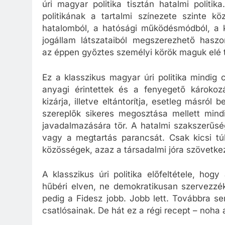
úri magyar politika tisztán hatalmi polit
politikának a tartalmi színezete szinte 
hatalomból, a hatósági működésmódból, a k
jogállam látszataiból megszerezhető haszo
az éppen győztes személyi körök maguk elé 
Ez a klasszikus magyar úri politika mindig 
anyagi érintettek és a fenyegető károkozás
kizárja, illetve eltántorítja, esetleg másról 
szereplők sikeres megosztása mellett mind
javadalmazására tör. A hatalmi szakszerűs
vagy a megtartás parancsát. Csak kicsi túl
közösségek, azaz a társadalmi jóra szövetk
A klasszikus úri politika előfeltétele, hog
hűbéri elven, ne demokratikusan szervezzék
pedig a Fidesz jobb. Jobb lett. Továbbra s
csatlósainak. De hát ez a régi recept – noha