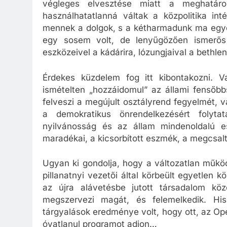
végleges elvesztése miatt a meghatár
használhatatlanná váltak a közpolitika in
mennek a dolgok, s a kétharmadunk ma egyet
egy sosem volt, de lenyűgözően ismerős 
eszközeivel a kádárira, lózungjaival a bethlen
Érdekes küzdelem fog itt kibontakozni. 
ismételten „hozzáidomul” az állami fensőbb
felveszi a megújult osztályrend fegyelmét, v
a demokratikus önrendelkezésért folytat
nyilvánosság és az állam mindenoldalú e
maradékai, a kicsorbított eszmék, a megcsalt 
Ugyan ki gondolja, hogy a változatlan műkö
pillanatnyi vezetői által körbeült egyetlen
az újra alávetésbe jutott társadalom kö
megszervezi magát, és felemelkedik. His
tárgyalások eredménye volt, hogy ott, az Ope
óvatlanul programot adjon…