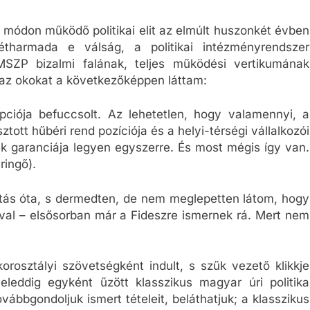
módon működő politikai elit az elmúlt huszonkét évben
kétharmada e válság, a politikai intézményrendszer
SZP bizalmi falának, teljes működési vertikumának
az okokat a következőképpen láttam:
pciója befuccsolt. Az lehetetlen, hogy valamennyi, a
ott hűbéri rend pozíciója és a helyi-térségi vállalkozói
k garanciája legyen egyszerre. És most mégis így van.
ringő).
ltás óta, s dermedten, de nem meglepetten látom, hogy
val – elsősorban már a Fideszre ismernek rá. Mert nem
orosztályi szövetségként indult, s szűk vezető klikkje
eleddig egyként űzött klasszikus magyar úri politika
vábbgondoljuk ismert tételeit, beláthatjuk; a klasszikus