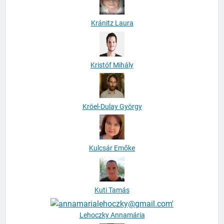
Kránitz Laura
Kristóf Mihály
Kröel-Dulay György
Kulcsár Emőke
Kuti Tamás
Lehoczky Annamária