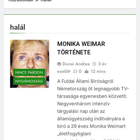
halál
MONIKA WEIMAR
TÖRTÉNETE
Dunai Andrea
3 év
ezelőtt
0
12 mins
NINCS PARDON
A Fuldai Állami Bíróságról
NYILVÁNOSSÁG
Németország öt legnagyobb TV-
társasága egyenesben közvetít.
Negyvenhárom intenzív
tárgyalási nap után az
államügyészség indítványára a
bíró a 29 éves Monika Weimart
„életfogytiglani