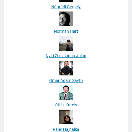
Nógrádi Gergely
Norman Hart
Nyiri Zsuzsanna Jolán
Omar Adam Sayfo
Ottlik Karoly
Pajer Hajnalka