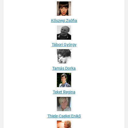
Kőszegi Zsófia
Tábori György
Tamás Dorka
Teket Regina
Thiele-Csekei Enikő