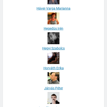
Háver-Varga Marianna
Hegedüs Irén
Hegyi Szabolcs
Horváth Erika
Járvás Péter