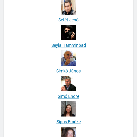
Setét Jenő
Seyla Hamminbad
Simkó János
Simó Endre
Sipos Emőke