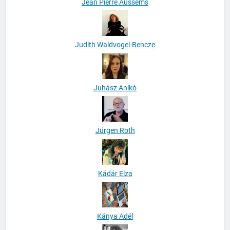
Jean Pierre Aussems
Judith Waldvogel-Bencze
Juhász Anikó
Jürgen Roth
Kádár Elza
Kánya Adél