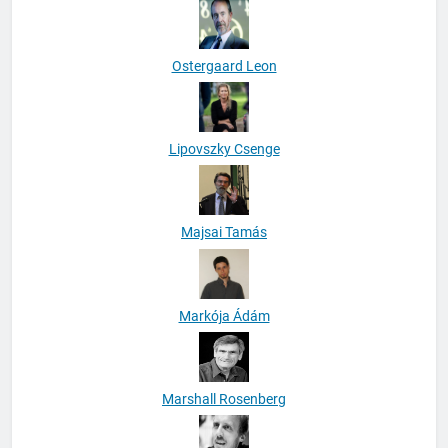
Ostergaard Leon
Lipovszky Csenge
Majsai Tamás
Markója Ádám
Marshall Rosenberg