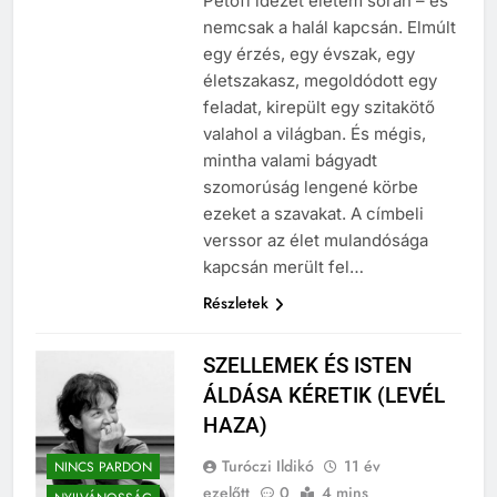
Petőfi idézet életem során – és
nemcsak a halál kapcsán. Elmúlt
egy érzés, egy évszak, egy
életszakasz, megoldódott egy
feladat, kirepült egy szitakötő
valahol a világban. És mégis,
mintha valami bágyadt
szomorúság lengené körbe
ezeket a szavakat. A címbeli
verssor az élet mulandósága
kapcsán merült fel…
Részletek
SZELLEMEK ÉS ISTEN
ÁLDÁSA KÉRETIK (LEVÉL
HAZA)
Turóczi Ildikó
11 év
NINCS PARDON
ezelőtt
0
4 mins