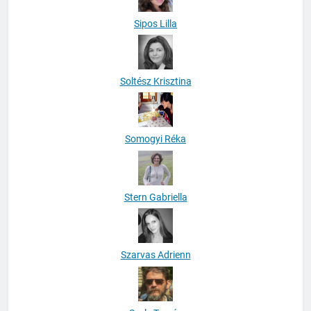
Sipos Lilla
Soltész Krisztina
Somogyi Réka
Stern Gabriella
Szarvas Adrienn