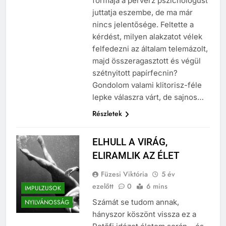
formája a perverz pszichológust
juttatja eszembe, de ma már
nincs jelentősége. Feltette a
kérdést, milyen alakzatot vélek
felfedezni az általam telemázolt,
majd összeragasztott és végül
szétnyitott papírfecnin?
Gondolom valami klitorisz-féle
lepke válaszra várt, de sajnos…
Részletek
ELHULL A VIRÁG,
ELIRAMLIK AZ ÉLET
Füzesi Viktória
5 év
ezelőtt
0
6 mins
IMPULZUSOK
Számát se tudom annak,
NYILVÁNOSSÁG
hányszor köszönt vissza ez a