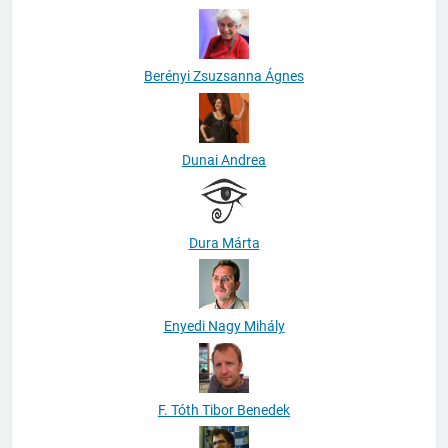
Berényi Zsuzsanna Ágnes
Dunai Andrea
Dura Márta
Enyedi Nagy Mihály
F. Tóth Tibor Benedek