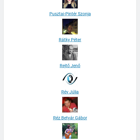
Pusztai-Pintér Szonja
Rátky Péter
Rejtő Jenő
Rév Júlia
Réz Betyár Gábor