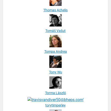
Thomas Achelis
Tomáš Vašut
Tompa Andrea
Tony Wu
Torma László
torytimperley