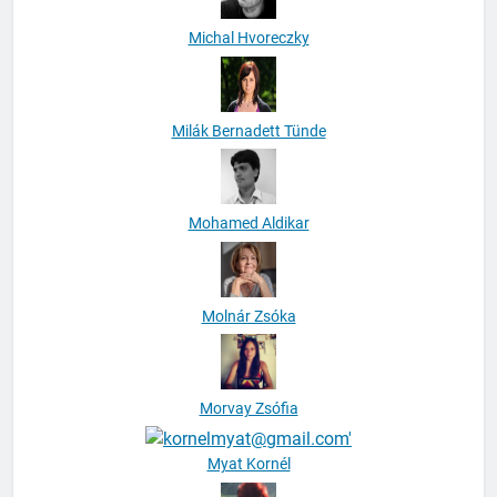
Michal Hvoreczky
Milák Bernadett Tünde
Mohamed Aldikar
Molnár Zsóka
Morvay Zsófia
Myat Kornél