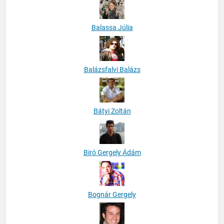
Balassa Júlia
Balázsfalvi Balázs
Bátyi Zoltán
Biró Gergely Ádám
Bognár Gergely