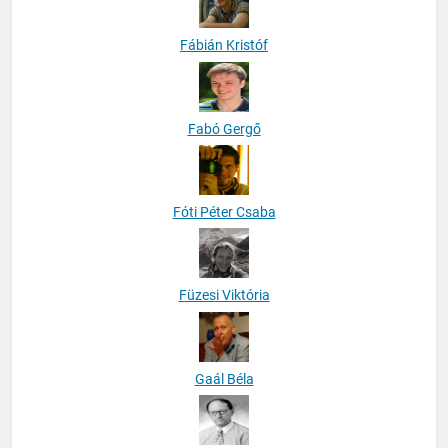
Fábián Kristóf
Fabó Gergő
Fóti Péter Csaba
Füzesi Viktória
Gaál Béla