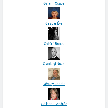
Galánfi Csaba
Gáspár Éva
Gellérfi Bence
Gianluigi Nuzzi
Göczey András
Göllner B. András