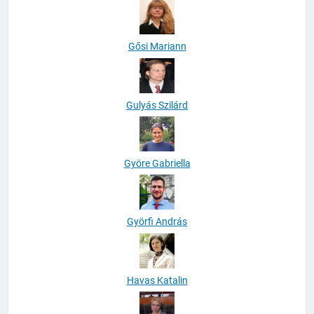
Gősi Mariann
Gulyás Szilárd
Györe Gabriella
Györfi András
Havas Katalin