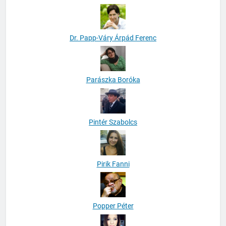
Dr. Papp-Váry Árpád Ferenc
Parászka Boróka
Pintér Szabolcs
Pirik Fanni
Popper Péter