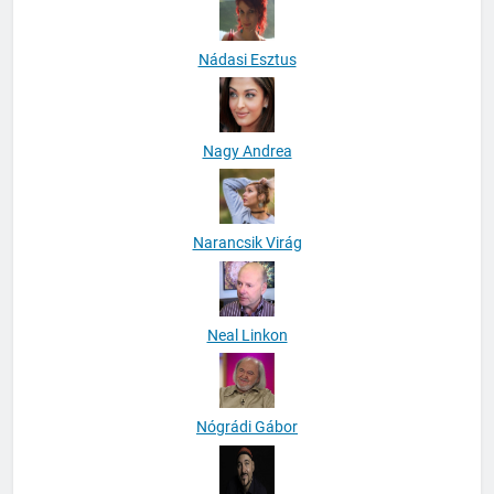
Nádasi Esztus
Nagy Andrea
Narancsik Virág
Neal Linkon
Nógrádi Gábor