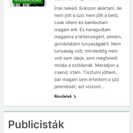
NYILVÁNOSSÁG
Írok neked. Sokszor akartam, de
nem jött a szó, nem jött a betű,
csak ültem és bambultam
magam elé. És haragudtam
magamra a tétlenségért, elmém,
gondolataim tunyaságáért. Nem
tunyaság volt; mindeddig nem
volt sem ideje, sem megfelelő
módja a szólásnak. Maradjon a
csend, írtam. Tisztulni jöttem,
bár magam sem értettem a szó
jelentését; azt viszont…
Részletek
Publicisták