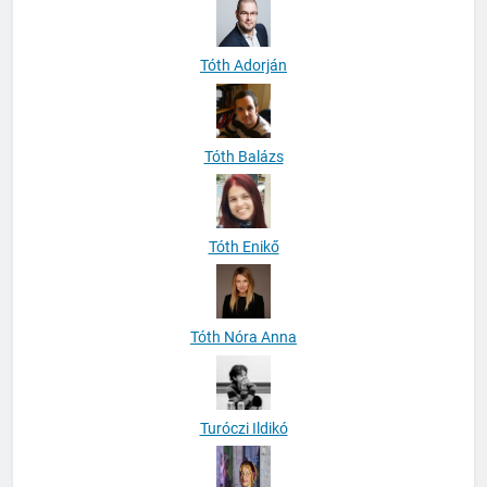
Tóth Adorján
Tóth Balázs
Tóth Enikő
Tóth Nóra Anna
Turóczi Ildikó