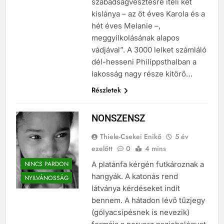
szabadságvesztésre ítéli két
kislánya – az öt éves Karola és a
hét éves Melanie –,
meggyilkolásának alapos
vádjával”. A 3000 lelket számláló
dél-hesseni Philippsthalban a
lakosság nagy része kitörő…
Részletek
NONSZENSZ
Thiele-Csekei Enikő
5 év
ezelőtt
0
4 mins
NINCS PARDON
A platánfa kérgén futkároznak a
hangyák. A katonás rend
NYILVÁNOSSÁG
látványa kérdéseket indít
bennem. A hátadon lévő tűzjegy
(gólyacsípésnek is nevezik)