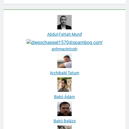
Abdul-Fattah Munif
anhmacintosh
Archibald Tatum
Bakó Ádám
Bakó Balázs