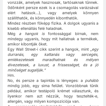
A fogyasztókat természetesen azok a termékek
vonzzák, amelyek hasznosak, tartósaknak tűnnek.
(Időnként persze ezek is a csomagolás varázsával
elért hatások…), vagy amelyek könnyen
szállíthatók, és könnyedén kibonthatók.
Mindez részben főképp fizika. A dolgok ugyanis a
kisebb ellenállás felé haladnak.
Még
a hangok is
fontossággal bírnak, nem
mindegy ugyanis, hogy mit hallatnak a termékek,
amikor kibontják őket.
Egy Wall Street-i cikk szerint a hangok, mint „
egy
durranás, egy kattanás vagy sercegés,
emlékezetesek maradhatnak és mélyen
élvezetesek, a luxust, a frissességet, és a jó
minőséget sugallják.”
Hm.
No, és persze a tapintás is lényeges: a
puhább
mindig jobb, egy sima felület. Vonzóbbnak tűnik
például, amikor testápoló krémet választunk, és
ilyenkor nem azt nézzük, hogy tesztelték-e,
allergén, vagy milyen kompozíciója van.