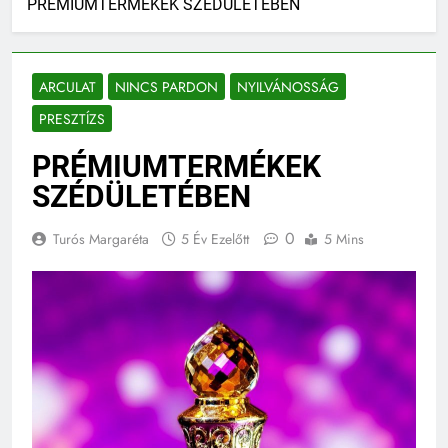
PRÉMIUMTERMÉKEK SZÉDÜLETÉBEN
ARCULAT
NINCS PARDON
NYILVÁNOSSÁG
PRESZTÍZS
PRÉMIUMTERMÉKEK
SZÉDÜLETÉBEN
0
Turós Margaréta
5 Év Ezelőtt
5 Mins