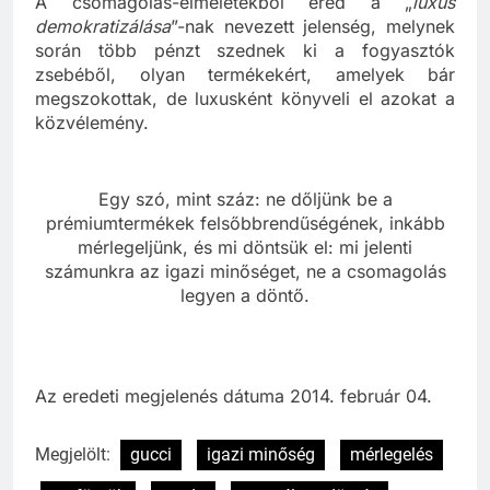
A csomagolás-elméletekből ered a „
luxus
demokratizálása
”-nak nevezett jelenség, melynek
során több pénzt szednek ki a fogyasztók
zsebéből, olyan termékekért, amelyek bár
megszokottak, de luxusként könyveli el azokat a
közvélemény.
Egy szó, mint száz: ne dőljünk be a
prémiumtermékek felsőbbrendűségének, inkább
mérlegeljünk, és mi döntsük el: mi jelenti
számunkra az igazi minőséget, ne a csomagolás
legyen a döntő.
Az eredeti megjelenés dátuma 2014. február 04.
Megjelölt:
gucci
igazi minőség
mérlegelés