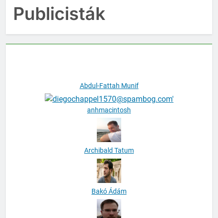
Publicisták
Abdul-Fattah Munif
anhmacintosh
Archibald Tatum
Bakó Ádám