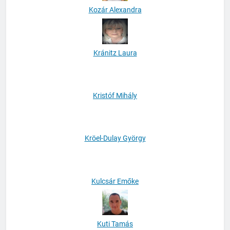
Kozár Alexandra
Kránitz Laura
Kristóf Mihály
Kröel-Dulay György
Kulcsár Emőke