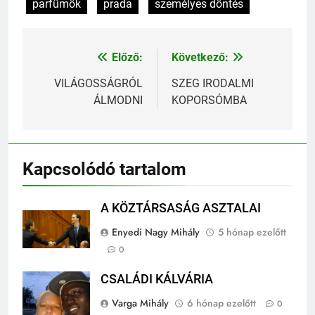
parfümök
prada
személyes döntés
Előző:
Következő:
Bejegyzés
navigáció
VILÁGOSSÁGRÓL
SZEG IRODALMI
ÁLMODNI
KOPORSÓMBA
Kapcsolódó tartalom
A KÖZTÁRSASÁG ASZTALAI
Enyedi Nagy Mihály
5 hónap ezelőtt
0
CSALÁDI KÁLVÁRIA