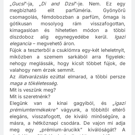
kinéző kubai csodán. Mégsem a kínai piac
„
Gucsi
”-ja, „
Di and Dzsi
”-je. Nem. Ez egy
megbízható elit parfüméria. Gyönyörű
csomagolás, fémdobozban a parfüm, őmaga is
gótikusan mosolyog rám visszafogottan,
kimagaslóan és hihetetlen módon a többi
díszdoboz alig egynegyedébe kerül.
Igazi
elegancia
– megvehető áron.
Fújok a teszterből a csuklómra egy-két leheletnyit,
miközben a szemem sarkából arra figyelek:
nehogy meglássák, hogy kicsit többet fújok, de
valahogy nem érzek semmit.
Az
illatvarázslás
ezúttal elmarad, a többi persze
maga a tökéletesség.
Mit is veszünk meg?
Mit is szeretnénk?
Elegünk van a kínai gagyiból, és „
igazi
prémiumtermékekre”
vágyunk, a többitől eltérő
elegáns, visszafogott, de kiváló minőségűre, a
másra, a hétköznapi csodára. De vajon mi adja