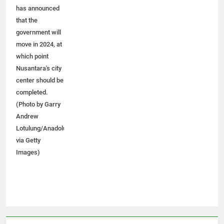
Joko Widodo's
has announced
that the
government will
move in 2024, at
which point
Nusantara's city
center should be
completed.
(Photo by Garry
Andrew
Lotulung/Anadolu
via Getty
Images)