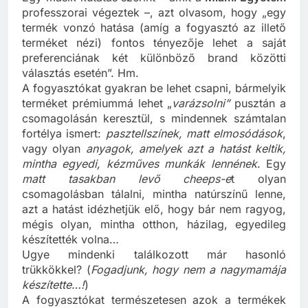
Egy másik kutatás szerint – amit a
Miami Egyetem
professzorai végeztek –, azt olvasom, hogy „egy
termék vonzó hatása (amíg a fogyasztó az illető
terméket nézi) fontos tényezője lehet a saját
preferenciának két különböző brand közötti
választás esetén”. Hm.
A fogyasztókat gyakran be lehet csapni, bármelyik
terméket prémiummá lehet „
varázsolni”
pusztán a
csomagolásán keresztül, s mindennek számtalan
fortélya ismert:
pasztellszínek, matt elmosódások
,
vagy olyan
anyagok, amelyek azt a hatást keltik,
mintha egyedi, kézműves munkák lennének
. Egy
matt tasakban levő cheeps-e
t olyan
csomagolásban tálalni, mintha natúrszínű lenne,
azt a hatást idézhetjük elő, hogy bár nem ragyog,
mégis olyan, mintha otthon, házilag, egyedileg
készítették volna…
Ugye mindenki találkozott már hasonló
trükkökkel? (
Fogadjunk, hogy nem a nagymamája
készítette…!
)