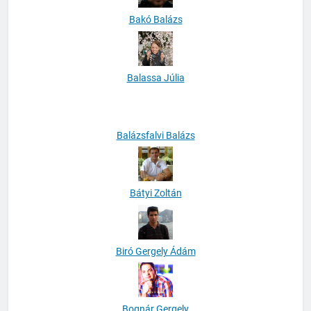
Bakó Balázs
Balassa Júlia
Balázsfalvi Balázs
Bátyi Zoltán
Biró Gergely Ádám