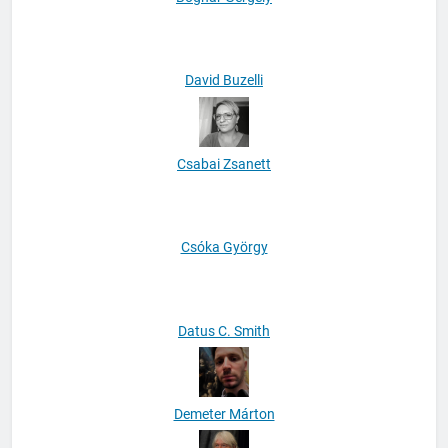
Bognár Gergely
David Buzelli
Csabai Zsanett
Csóka György
Datus C. Smith
Demeter Márton