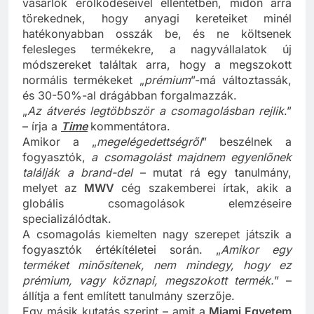
meg egy „prémium-árucikk” kiválóságát? A
vásárlók erőlködéseivel ellentétben, midőn arra
törekednek, hogy anyagi kereteiket minél
hatékonyabban osszák be, és ne költsenek
felesleges termékekre, a nagyvállalatok új
módszereket találtak arra, hogy a megszokott
normális termékeket „
prémium
”-má változtassák,
és 30-50%-al drágábban forgalmazzák.
„
Az átverés legtöbbször a csomagolásban rejlik
.”
– írja a
Time
kommentátora.
Amikor a „
megelégedettségről
” beszélnek a
fogyasztók,
a csomagolást majdnem egyenlőnek
találják a brand-del
– mutat rá egy tanulmány,
melyet az
MWV
cég szakemberei írtak, akik a
globális csomagolások elemzéseire
specializálódtak.
A csomagolás kiemelten nagy szerepet játszik a
fogyasztók értékítéletei során. „
Amikor egy
terméket minősítenek, nem mindegy, hogy ez
prémium, vagy köznapi, megszokott termék.
” –
állítja a fent említett tanulmány szerzője.