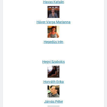
Havas Katalin
Háver-Varga Marianna
Hegedüs Irén
Hegyi Szabolcs
Horváth Erika
Járvás Péter