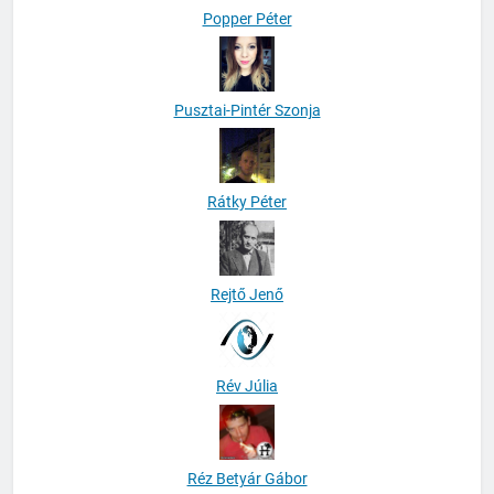
Popper Péter
Pusztai-Pintér Szonja
Rátky Péter
Rejtő Jenő
Rév Júlia