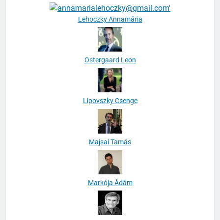
Kuti Tamás
Lehoczky Annamária
Ostergaard Leon
Lipovszky Csenge
Majsai Tamás
Markója Ádám