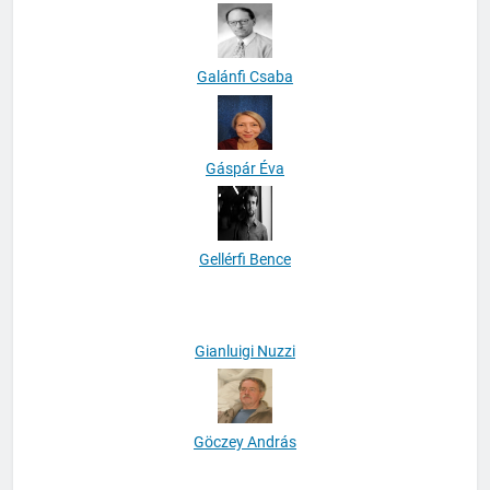
Gaál Béla
Galánfi Csaba
Gáspár Éva
Gellérfi Bence
Gianluigi Nuzzi
Göczey András