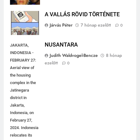
Varga Mihály
6 hónap ezelőtt
0
A VALLÁS RÖVID TÖRTÉNETE
Járvás Péter
7 hónap ezelőtt
0
NUSANTARA
JAKARTA,
INDONESIA -
Judith Waldvogel-Bencze
8 hónap
FEBRUARY 27:
ezelőtt
0
Aerial view of
the housing
complex in the
Jatinegara
district in
Jakarta,
Indonesia, on
February 27,
2024. Indonesia