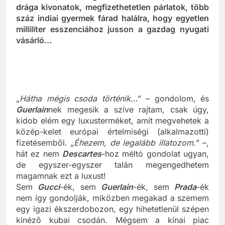
készülnek, különleges technikákkal, finom és
drága kivonatok, megfizethetetlen párlatok, több
száz indiai gyermek fárad halálra, hogy egyetlen
milliliter esszenciához jusson a gazdag nyugati
vásárló…
„
Hátha mégis csoda történik…
” – gondolom, és
Guerlain
nek megesik a szíve rajtam, csak úgy,
kidob elém egy luxusterméket, amit megvehetek a
közép-kelet európai értelmiségi (alkalmazotti)
fizetésemből. „
Éhezem, de legalább illatozom.
” –,
hát ez nem
Descartes
-hoz méltó gondolat ugyan,
de egyszer-egyszer talán megengedhetem
magamnak ezt a luxust!
Sem
Gucci
-ék, sem
Guerlain
-ék, sem
Prada
-ék
nem így gondolják, miközben megakad a szemem
egy igazi ékszerdobozon, egy hihetetlenül szépen