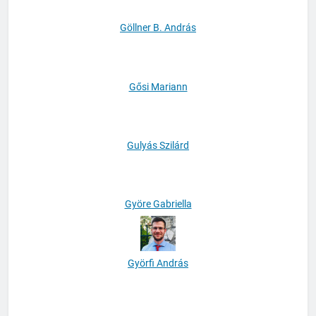
Göllner B. András
Gősi Mariann
Gulyás Szilárd
Györe Gabriella
Györfi András