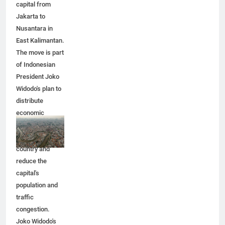
relocates its
capital from
Jakarta to
Nusantara in
East Kalimantan.
The move is part
of Indonesian
President Joko
Widodo's plan to
distribute
economic
activity
throughout the
country and
reduce the
capital's
population and
traffic
congestion.