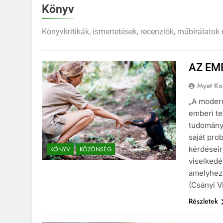
Könyv
Könyvkritikák, ismertetések, recenziók, műbírálatok 
AZ EM
Myat Ko
„A modern
emberi te
tudományo
saját pr
kérdéseir
KÖNYV
KÖZÖNSÉG
viselkedé
amelyhez 
(Csányi 
Részletek