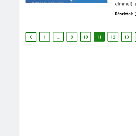
címmel), 
Részletek
1
…
9
10
11
12
13