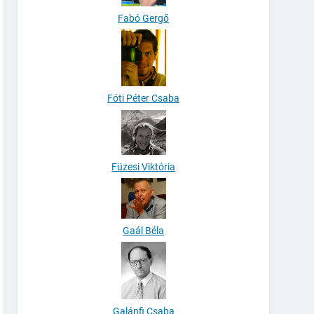
Fabó Gergő
Fóti Péter Csaba
Füzesi Viktória
Gaál Béla
Galánfi Csaba