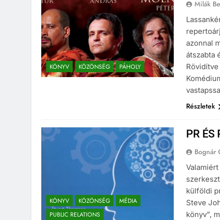
Milák B
Lassankén
repertoár
azonnal m
átszabta 
Rövidítve
KÖNYV
KÖZÖNSÉG
PÁHOLY
Komédiumb
vastapssa
Részletek
PR ÉS 
Bognár 
Valamiért
szerkeszt
külföldi 
KÖNYV
KÖZÖNSÉG
MÉDIA
Steve Joh
könyv”, m
PUBLIC RELATIONS