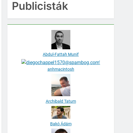
Publicisták
Abdul-Fattah Munif
anhmacintosh
Archibald Tatum
Bakó Ádám