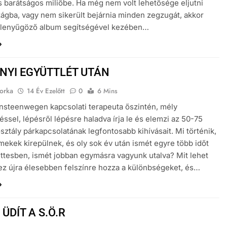
s barátságos miliőbe. Ha még nem volt lehetősége eljutni
ágba, vagy nem sikerült bejárnia minden zegzugát, akkor
 lenyűgöző album segítségével kezében…
NYI EGYÜTTLÉT UTÁN
orka
14 Év Ezelőtt
0
6 Mins
nsteenwegen kapcsolati terapeuta őszintén, mély
éssel, lépésről lépésre haladva írja le és elemzi az 50-75
sztály párkapcsolatának legfontosabb kihívásait. Mi történik,
mekek kirepülnek, és oly sok év után ismét egyre több időt
ettesben, ismét jobban egymásra vagyunk utalva? Mit lehet
 ez újra élesebben felszínre hozza a különbségeket, és…
 ÜDÍT A S.Ö.R