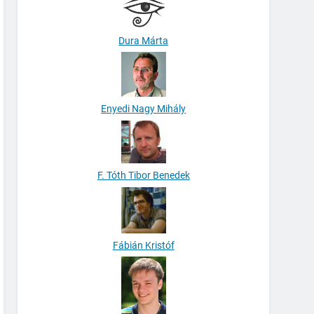
Dura Márta
Enyedi Nagy Mihály
F. Tóth Tibor Benedek
Fábián Kristóf