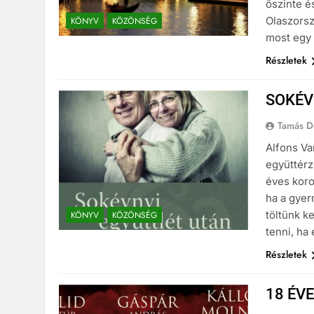
őszinte é
Olaszorsz
KÖNYV
KÖZÖNSÉG
most egy
Részletek
SOKÉV
Tamás D
Alfons Va
együttérz
éves koro
ha a gyer
töltünk k
KÖNYV
KÖZÖNSÉG
tenni, ha
Részletek
18 ÉVE