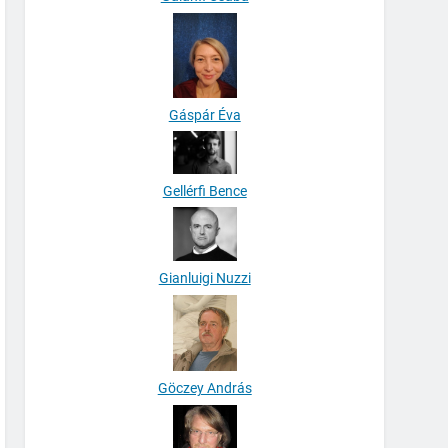
Gáspár Éva
Gellérfi Bence
Gianluigi Nuzzi
Göczey András