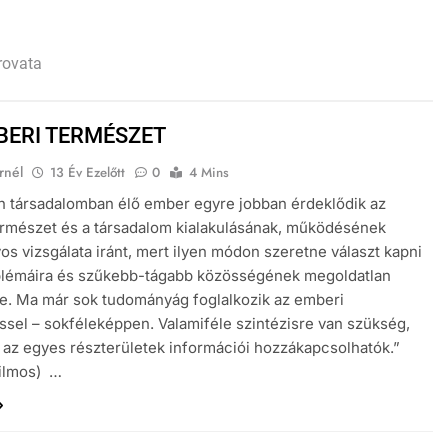
rovata
BERI TERMÉSZET
rnél
13 Év Ezelőtt
0
4 Mins
 társadalomban élő ember egyre jobban érdeklődik az
rmészet és a társadalom kialakulásának, működésének
s vizsgálata iránt, mert ilyen módon szeretne választ kapni
oblémáira és szűkebb-tágabb közösségének megoldatlan
e. Ma már sok tudományág foglalkozik az emberi
ssel – sokféleképpen. Valamiféle szintézisre van szükség,
az egyes részterületek információi hozzákapcsolhatók.”
Vilmos) …