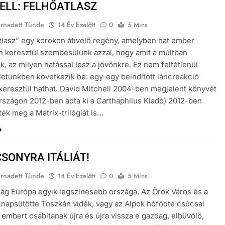
ELL: FELHŐATLASZ
ernadett Tünde
14 Év Ezelőtt
0
5 Mins
tlasz” egy korokon átívelő regény, amelyben hat ember
n keresztül szembesülünk azzal, hogy amit a múltban
k, az milyen hatással lesz a jövőnkre. Ez nem feltétlenül
életünkben következik be: egy-egy beindított láncreakció
keresztül hathat. David Mitchell 2004-ben megjelent könyvét
szágon 2012-ben adta ki a Carthaphilus Kiadó) 2012-ben
tték meg a Mátrix-trilógiát is…
SONYRA ITÁLIÁT!
ernadett Tünde
14 Év Ezelőtt
0
5 Mins
ág Európa egyik legszínesebb országa. Az Örök Város és a
a napsütötte Toszkán vidék, vagy az Alpok hófödte csúcsai
 embert csábítanak újra és újra vissza e gazdag, elbűvölő,