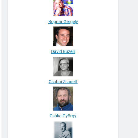
Bognár Gergely
David Buzelli
Csabai Zsanett
Csóka György