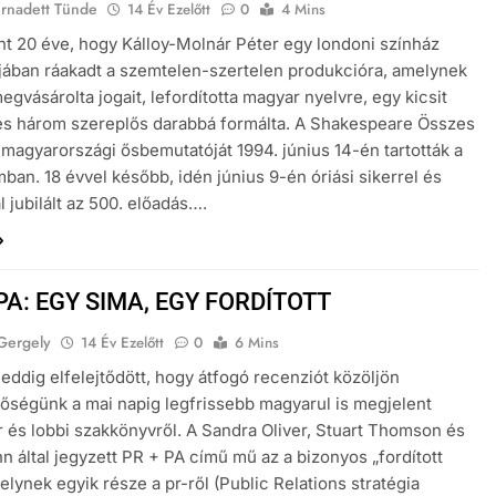
ernadett Tünde
14 Év Ezelőtt
0
4 Mins
t 20 éve, hogy Kálloy-Molnár Péter egy londoni színház
jában ráakadt a szemtelen-szertelen produkcióra, amelynek
egvásárolta jogait, lefordította magyar nyelvre, egy kicsit
és három szereplős darabbá formálta. A Shakespeare Összes
 magyarországi ősbemutatóját 1994. június 14-én tartották a
an. 18 évvel később, idén június 9-én óriási sikerrel és
l jubilált az 500. előadás….
PA: EGY SIMA, EGY FORDÍTOTT
Gergely
14 Év Ezelőtt
0
6 Mins
 eddig elfelejtődött, hogy átfogó recenziót közöljön
őségünk a mai napig legfrissebb magyarul is megjelent
pr és lobbi szakkönyvről. A Sandra Oliver, Stuart Thomson és
n által jegyzett PR + PA című mű az a bizonyos „fordított
elynek egyik része a pr-ről (Public Relations stratégia