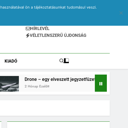
használatával ön a tájékoztatásunkat tudomásul veszi.
HÍRLEVÉL
VÉLETLENSZERŰ ÚJDONSÁG
KIADÓ
e – egy elveszett jegyzetfüzet kitépett lapjai
P
p Ezelőtt
2