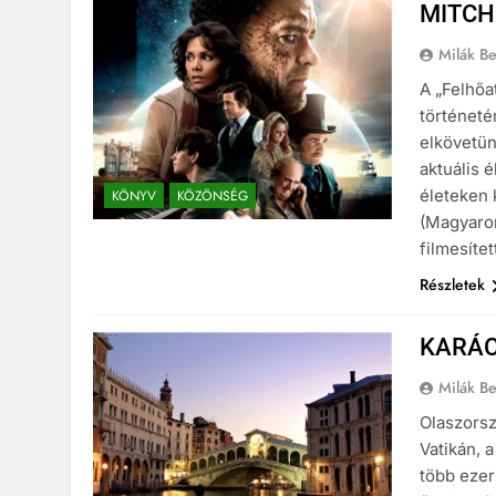
MITCH
Milák B
A „Felhőa
történeté
elkövetün
aktuális 
életeken 
KÖNYV
KÖZÖNSÉG
(Magyaror
filmesíte
Részletek
KARÁC
Milák B
Olaszorsz
Vatikán, 
több ezer