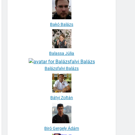
Bakó Balázs
Balassa Júlia
Balázsfalvi Balázs
Bátyi Zoltán
Biró Gergely Ádám