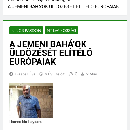
A JEMENI BAHÁ’OK ÜLDÖZÉSÉT ELÍTÉLŐ EURÓPAIAK
NINCS PARDON
NYILVÁNOSSÁG
A JEMENI BAHÁ’OK
ÜLDÖZÉSÉT ELÍTÉLŐ
EURÓPAIAK
0
Gáspár Éva
8 Év Ezelőtt
2 Mins
Hamed bin Haydara