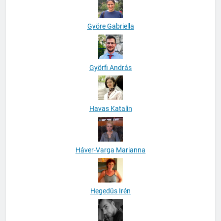
Györe Gabriella
Györfi András
Havas Katalin
Háver-Varga Marianna
Hegedüs Irén