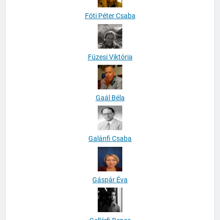
Fóti Péter Csaba
Füzesi Viktória
Gaál Béla
Galánfi Csaba
Gáspár Éva