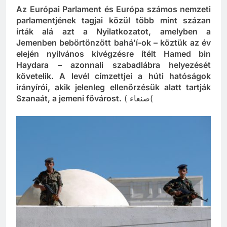
Az Európai Parlament és Európa számos nemzeti
parlamentjének tagjai közül több mint százan
írták alá azt a Nyilatkozatot, amelyben a
Jemenben bebörtönzött bahá’í-ok – köztük az év
elején nyilvános kivégzésre ítélt Hamed bin
Haydara – azonnali szabadlábra helyezését
követelik. A levél címzettjei a húti hatóságok
irányírói, akik jelenleg ellenőrzésük alatt tartják
Szanaát, a jemeni fővárost.
( صنعاء(