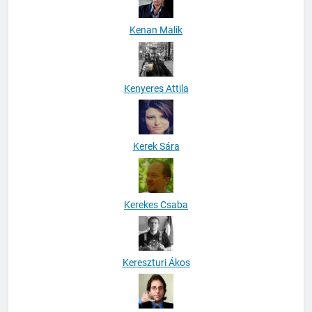
Kenan Malik
Kenyeres Attila
Kerek Sára
Kerekes Csaba
Kereszturi Ákos