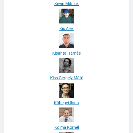
Kevin Mitnick
Kis Alex
Kisantal Tamás
Kiss Gergely Máté
Kőhegyi Ilona
Kolma Kornél