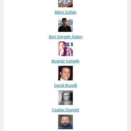
Bátyi Zoltán
Biró Gergely Ádám
Bognár Gergely
David Buzelli
Csabai Zsanett