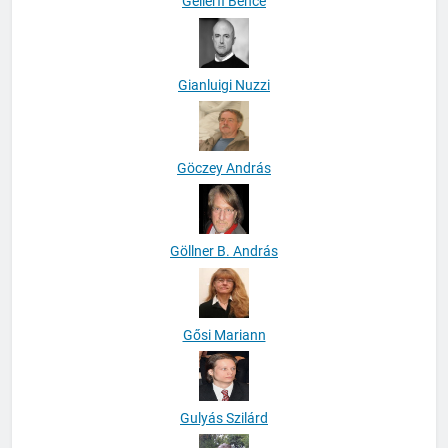
Gellérfi Bence
Gianluigi Nuzzi
Göczey András
Göllner B. András
Gősi Mariann
Gulyás Szilárd