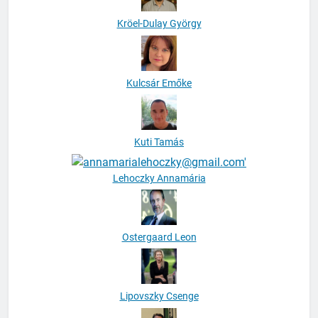
Kröel-Dulay György
Kulcsár Emőke
Kuti Tamás
Lehoczky Annamária
Ostergaard Leon
Lipovszky Csenge