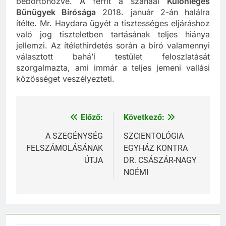
bebörtönözve. A férfit a szanaai
Különleges
Bűnügyek Bírósága
2018. január 2-án halálra
ítélte. Mr. Haydara ügyét a tisztességes eljáráshoz
való jog tiszteletben tartásának teljes hiánya
jellemzi. Az ítélethirdetés során a bíró valamennyi
választott bahá’í testület feloszlatását
szorgalmazta, ami immár a teljes jemeni vallási
közösséget veszélyezteti.
Előző:
Következő:
Bejegyzés
navigáció
A SZEGÉNYSÉG
SZCIENTOLÓGIA
FELSZÁMOLÁSÁNAK
EGYHÁZ KONTRA
ÚTJA
DR. CSÁSZÁR-NAGY
NOÉMI