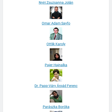
Nyiri Zsuzsanna Jolán
Omar Adam Sayfo
Ottlik Karoly
Pajer Hajnalka
Dr. Papp-Váry Árpád Ferenc
Parászka Boróka