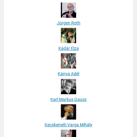
Jürgen Roth
Kádár Elza
Kánya Adél
Karl Markus Gauss
Kecskeméti Varga Mihály