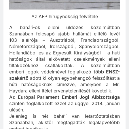
Az AFP hírügynökség felvétele
A bahá’í-ok elleni üldözés közelmúltban
Szanaában felcsapó újabb hullámát elítélő levél
103 aláírója – Ausztriából, Franciaországból,
Németországból, Írországból, Spanyolországból,
Hollandiából és az Egyesült Királyságból – a húti
hatóságok által elkövetett cselekmények elleni
tiltakozókhoz csatlakoztak. A közelmúltban
emberi jogok védelmével foglalkozó
több ENSZ-
szakértő
adott ki olyan egybehangzó felszólítást a
húti hatóságoknak címezve, amelyben a Mr.
Haydara elleni ítélet érvénytelenítését követelik.
Az
Európai Parlament Emberi Jogi Albizottsága
szintén foglalkozott ezzel az üggyel 2018. januári
ülésén.
Jelenleg is hét bahá’í van letartóztatásban
Szanaában, akiktől megtagadták legalapvetőbb
emberi jogaikat is.