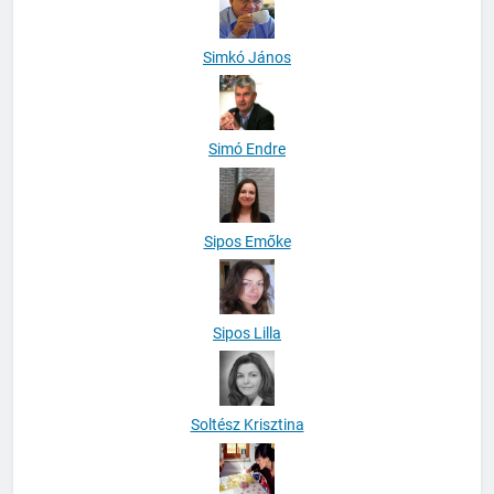
Simkó János
Simó Endre
Sipos Emőke
Sipos Lilla
Soltész Krisztina