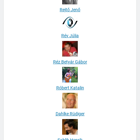
Rejtő Jenő
Rév Júlia
Réz Betyár Gábor
Róbert Katalin
Dahlke Rüdiger
Sablik Henrik