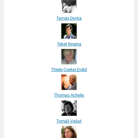
Tamás Dorka
Teket Regina
Thiele-Csekei Enikő
Thomas Achelis
Tomáš Vašut