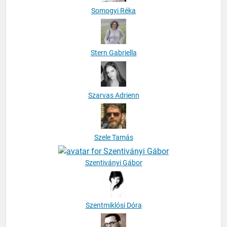
Somogyi Réka
Stern Gabriella
Szarvas Adrienn
Szele Tamás
Szentiványi Gábor
Szentmiklósi Dóra