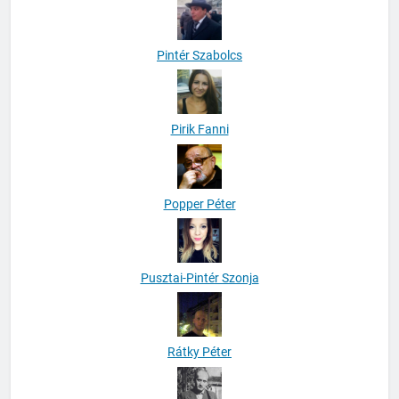
Pintér Szabolcs
Pirik Fanni
Popper Péter
Pusztai-Pintér Szonja
Rátky Péter