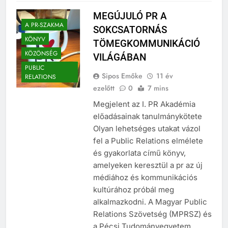
MEGÚJULÓ PR A
A PR-SZAKMA
SOKCSATORNÁS
KÖNYV
TÖMEGKOMMUNIKÁCIÓ
KÖZÖNSÉG
VILÁGÁBAN
PUBLIC
Sipos Emőke
11 év
RELATIONS
ezelőtt
0
7 mins
Megjelent az I. PR Akadémia
előadásainak tanulmánykötete
Olyan lehetséges utakat vázol
fel a Public Relations elmélete
és gyakorlata című könyv,
amelyeken keresztül a pr az új
médiához és kommunikációs
kultúrához próbál meg
alkalmazkodni. A Magyar Public
Relations Szövetség (MPRSZ) és