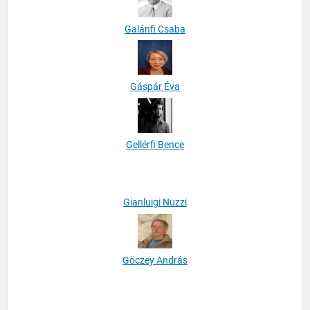
Galánfi Csaba
Gáspár Éva
Gellérfi Bence
Gianluigi Nuzzi
Göczey András