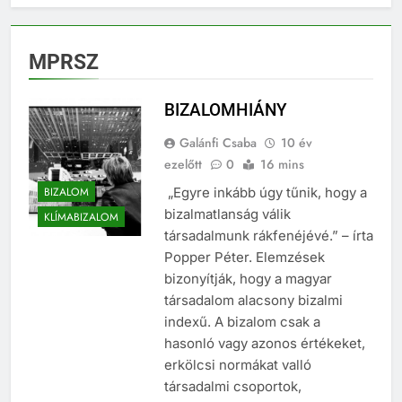
MPRSZ
BIZALOMHIÁNY
Galánfi Csaba
10 év
ezelőtt
0
16 mins
BIZALOM
„Egyre inkább úgy tűnik, hogy a
bizalmatlanság válik
KLÍMABIZALOM
társadalmunk rákfenéjévé.” – írta
Popper Péter. Elemzések
bizonyítják, hogy a magyar
társadalom alacsony bizalmi
indexű. A bizalom csak a
hasonló vagy azonos értékeket,
erkölcsi normákat valló