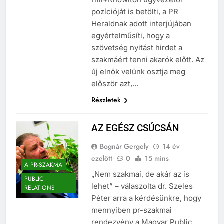
Hill+Knowlton ügyvezetői
pozícióját is betölti, a PR
Heraldnak adott interjújában
egyértelműsíti, hogy a
szövetség nyitást hirdet a
szakmáért tenni akarók előtt. Az
új elnök velünk osztja meg
először azt,…
Részletek
AZ EGÉSZ CSÚCSÁN
Bognár Gergely
14 év
ezelőtt
0
15 mins
A PR-SZAKMA
„Nem szakmai, de akár az is
PUBLIC
lehet” – válaszolta dr. Szeles
RELATIONS
Péter arra a kérdésünkre, hogy
mennyiben pr-szakmai