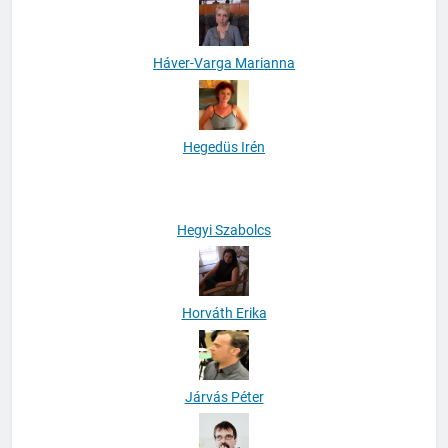
Háver-Varga Marianna
Hegedüs Irén
Hegyi Szabolcs
Horváth Erika
Járvás Péter