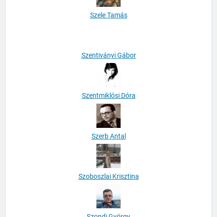
Szele Tamás
Szentiványi Gábor
Szentmiklósi Dóra
Szerb Antal
Szoboszlai Krisztina