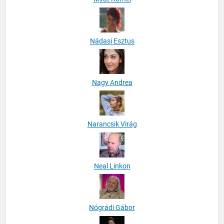
Myat Kornél
Nádasi Esztus
Nagy Andrea
Narancsik Virág
Neal Linkon
Nógrádi Gábor