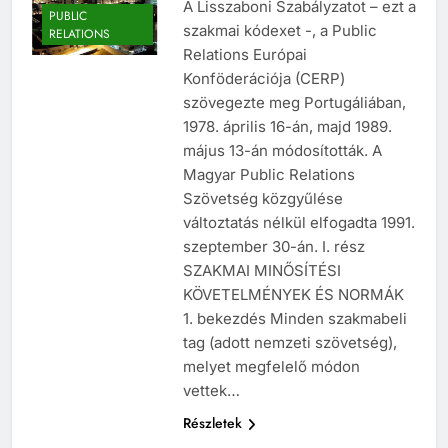
A PR-SZAKMA
A Lisszaboni Szabályzatot – ezt a
PUBLIC
szakmai kódexet -, a Public
RELATIONS
Relations Európai
Konföderációja (CERP)
szövegezte meg Portugáliában,
1978. április 16-án, majd 1989.
május 13-án módosították. A
Magyar Public Relations
Szövetség közgyűlése
változtatás nélkül elfogadta 1991.
szeptember 30-án. I. rész
SZAKMAI MINŐSÍTÉSI
KÖVETELMÉNYEK ÉS NORMÁK
1. bekezdés Minden szakmabeli
tag (adott nemzeti szövetség),
melyet megfelelő módon
vettek…
Részletek