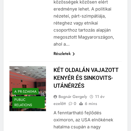
társadalmi csoportok,
közösségek közösen elért
eredménye lehet. A politikai
nézetei, párt-szimpátiája,
réteghez vagy etnikai
csoporthoz tartozás alapján
megosztott Magyarországon,
ahol a…
Részletek
KÉT OLDALÁN VAJAZOTT
KENYÉR ÉS SINKOVITS-
UTÁNÉRZÉS
A PR-SZAKMA
Bognár Gergely
11 év
PUBLIC
ezelőtt
0
6 mins
RELATIONS
A fenntartható fejlődés
oximoron, az USA elnökének