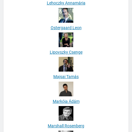
Lehoczky Annamária
Ostergaard Leon
Lipovszky Csenge
Majsai Tamás
Markója Ádám
Marshall Rosenberg