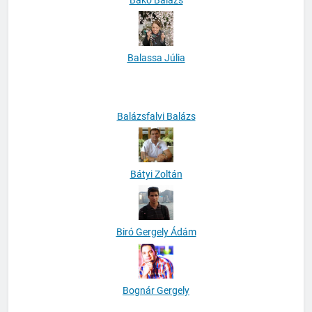
Bakó Balázs
Balassa Júlia
Balázsfalvi Balázs
Bátyi Zoltán
Biró Gergely Ádám
Bognár Gergely