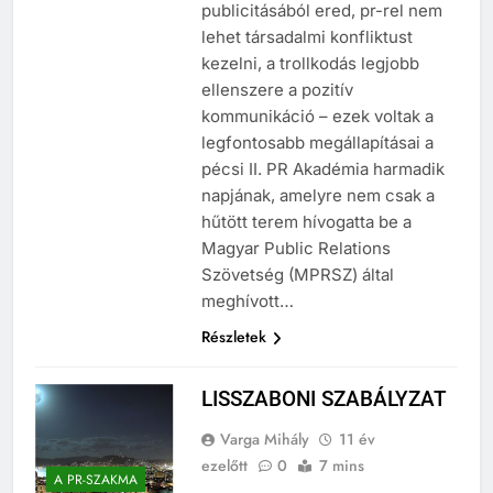
hatalma csupán a nagy
publicitásából ered, pr-rel nem
lehet társadalmi konfliktust
kezelni, a trollkodás legjobb
ellenszere a pozitív
kommunikáció – ezek voltak a
legfontosabb megállapításai a
pécsi II. PR Akadémia harmadik
napjának, amelyre nem csak a
hűtött terem hívogatta be a
Magyar Public Relations
Szövetség (MPRSZ) által
meghívott…
Részletek
LISSZABONI SZABÁLYZAT
Varga Mihály
11 év
ezelőtt
0
7 mins