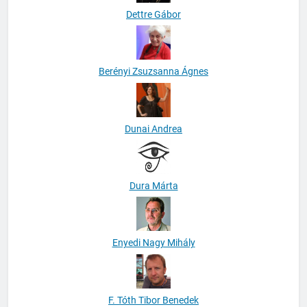
Dettre Gábor
Berényi Zsuzsanna Ágnes
Dunai Andrea
Dura Márta
Enyedi Nagy Mihály