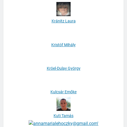
Kozár Alexandra
Kránitz Laura
Kristóf Mihály
Kröel-Dulay György
Kulcsár Emőke
Kuti Tamás