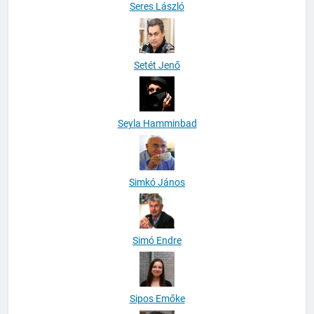
Seres László
Setét Jenő
Seyla Hamminbad
Simkó János
Simó Endre
Sipos Emőke