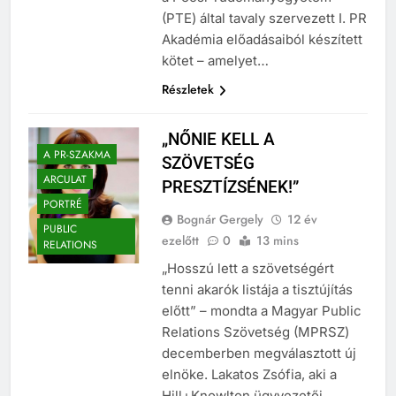
a Pécsi Tudományegyetem
(PTE) által tavaly szervezett I. PR
Akadémia előadásaiból készített
kötet – amelyet…
Részletek
„NŐNIE KELL A
A PR-SZAKMA
SZÖVETSÉG
ARCULAT
PRESZTÍZSÉNEK!”
PORTRÉ
Bognár Gergely
12 év
PUBLIC
ezelőtt
0
13 mins
RELATIONS
„Hosszú lett a szövetségért
tenni akarók listája a tisztújítás
előtt” – mondta a Magyar Public
Relations Szövetség (MPRSZ)
decemberben megválasztott új
elnöke. Lakatos Zsófia, aki a