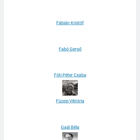
F. Tóth Tibor Benedek
Fábián Kristóf
Fabó Gergő
Fóti Péter Csaba
Füzesi Viktória
Gaál Béla