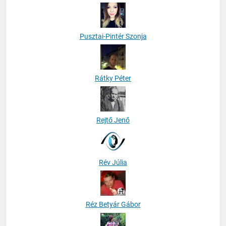
Popper Péter
Pusztai-Pintér Szonja
Rátky Péter
Rejtő Jenő
Rév Júlia
Réz Betyár Gábor