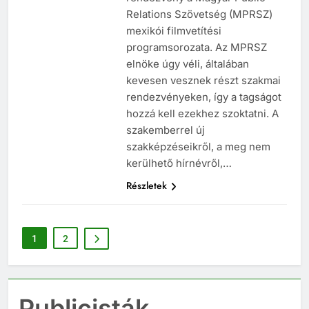
rendezvény a Magyar Public
Relations Szövetség (MPRSZ)
mexikói filmvetítési
programsorozata. Az MPRSZ
elnöke úgy véli, általában
kevesen vesznek részt szakmai
rendezvényeken, így a tagságot
hozzá kell ezekhez szoktatni. A
szakemberrel új
szakképzéseikről, a meg nem
kerülhető hírnévről,…
Részletek
1
2