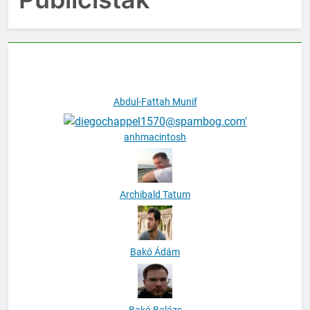
Publicisták
Abdul-Fattah Munif
anhmacintosh
Archibald Tatum
Bakó Ádám