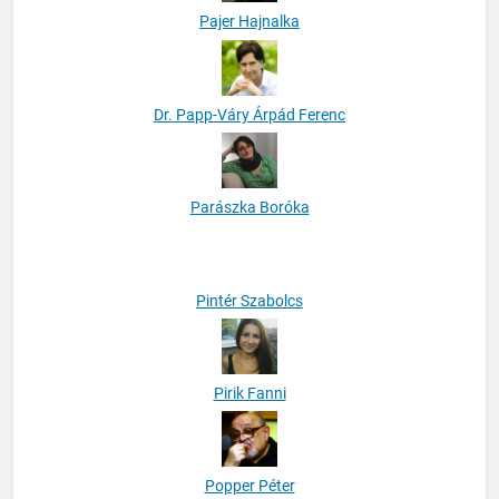
Pajer Hajnalka
Dr. Papp-Váry Árpád Ferenc
Parászka Boróka
Pintér Szabolcs
Pirik Fanni