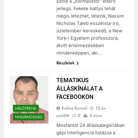
színe a „normálistól” eltérő
jellegű. Fekete hattyú tehát
mégis létezhet, létezik, Nassim
Nicholas Taleb esszéista-író,
üzletember-kereskedő, a New
York-i Egyetem professzora,
átvitt értelmezésében
mindenképpen, aki…
Részletek
TEMATIKUS
ÁLLÁSKÍNÁLAT A
FACEBOOKON
Kolma Kornél
12 év
HÁLÓTREND
ezelőtt
0
3 mins
NYILVÁNOSSÁG
Mostantól 24 álláskategóriában
gépi intelligencia listázza a