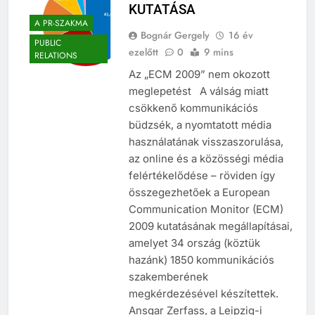
KUTATÁSA
A PR-SZAKMA
Bognár Gergely
16 év
PUBLIC
ezelőtt
0
9 mins
RELATIONS
Az „ECM 2009” nem okozott
meglepetést A válság miatt
csökkenő kommunikációs
büdzsék, a nyomtatott média
használatának visszaszorulása,
az online és a közösségi média
felértékelődése – röviden így
összegezhetőek a European
Communication Monitor (ECM)
2009 kutatásának megállapításai,
amelyet 34 ország (köztük
hazánk) 1850 kommunikációs
szakemberének
megkérdezésével készítettek.
Ansgar Zerfass, a Leipzig-i