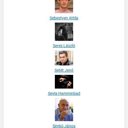
Sebestyen Attila
Seres László
Setét Jenő
Seyla Hamminbad
Simkó János