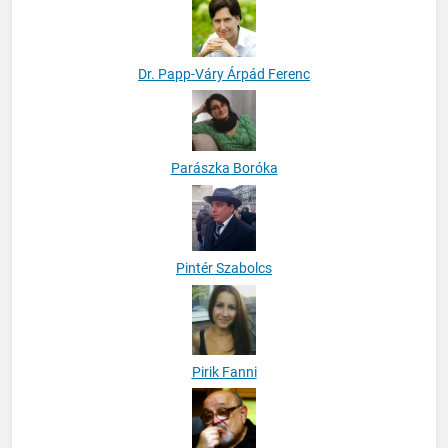
Dr. Papp-Váry Árpád Ferenc
Parászka Boróka
Pintér Szabolcs
Pirik Fanni