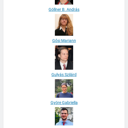
Göllner B. András
Gősi Mariann
Gulyás Szilárd
Györe Gabriella