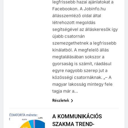
legfrissebb hazai ajánlatokat a
Facebookon. A Jobinfo.hu
állásszemléző oldal által
létrehozott megoldás
segítségével az álláskeresők így
újabb csatornán
szemezgethetnek a legfrissebb
kínálatból. A megfelelő állás
megtalálásában sokszor a
gyorsaság is számít, ráadásul
egyre nagyobb szerep jut a
közösségi csatornáknak. „– A
magyar lakosság mintegy fele
tagja már a…
Részletek
A KOMMUNIKÁCIÓS
SZAKMA TREND-