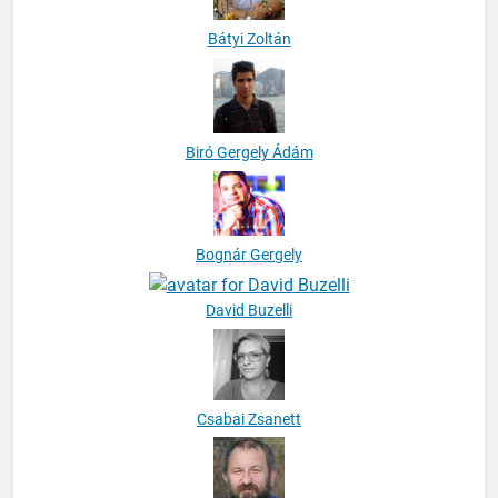
Bátyi Zoltán
Biró Gergely Ádám
Bognár Gergely
David Buzelli
Csabai Zsanett