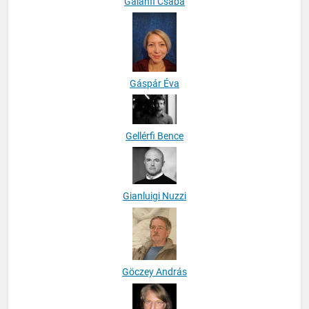
Galánfi Csaba
Gáspár Éva
Gellérfi Bence
Gianluigi Nuzzi
Göczey András