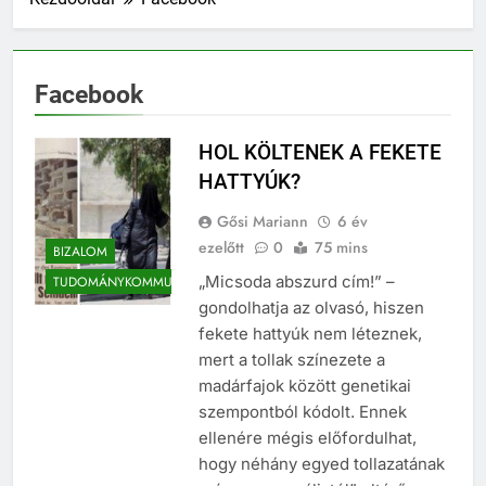
Facebook
HOL KÖLTENEK A FEKETE
HATTYÚK?
Gősi Mariann
6 év
ezelőtt
0
75 mins
BIZALOM
„Micsoda abszurd cím!” –
TUDOMÁNYKOMMUNIKÁCIÓ
gondolhatja az olvasó, hiszen
fekete hattyúk nem léteznek,
mert a tollak színezete a
madárfajok között genetikai
szempontból kódolt. Ennek
ellenére mégis előfordulhat,
hogy néhány egyed tollazatának