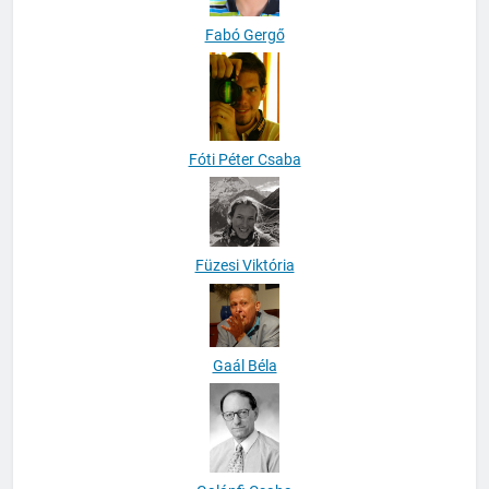
Fabó Gergő
Fóti Péter Csaba
Füzesi Viktória
Gaál Béla