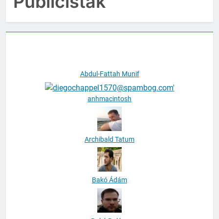
Publicisták
Abdul-Fattah Munif
anhmacintosh
Archibald Tatum
Bakó Ádám