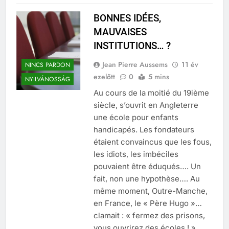
BONNES IDÉES,
MAUVAISES
INSTITUTIONS… ?
Jean Pierre Aussems
11 év
NINCS PARDON
ezelőtt
0
5 mins
NYILVÁNOSSÁG
Au cours de la moitié du 19ième
siècle, s’ouvrit en Angleterre
une école pour enfants
handicapés. Les fondateurs
étaient convaincus que les fous,
les idiots, les imbéciles
pouvaient être éduqués…. Un
fait, non une hypothèse…. Au
même moment, Outre-Manche,
en France, le « Père Hugo »…
clamait : « fermez des prisons,
vous ouvrirez des écoles ! »…