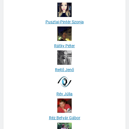
Pusztai-Pintér Szonja
Rátky Péter
Rejtő Jenő
Rév Júlia
Réz Betyár Gábor