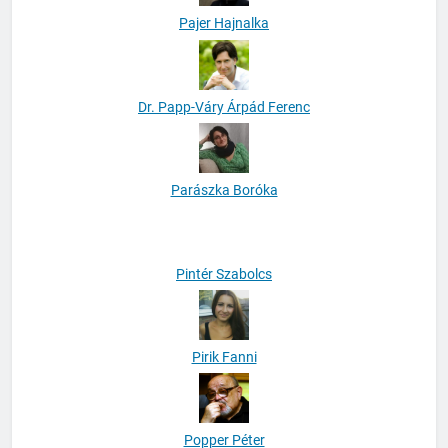
Pajer Hajnalka
Dr. Papp-Váry Árpád Ferenc
Parászka Boróka
Pintér Szabolcs
Pirik Fanni
Popper Péter