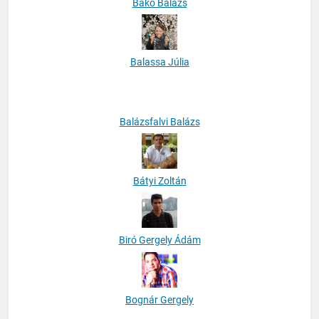
Bakó Balázs
Balassa Júlia
Balázsfalvi Balázs
Bátyi Zoltán
Biró Gergely Ádám
Bognár Gergely