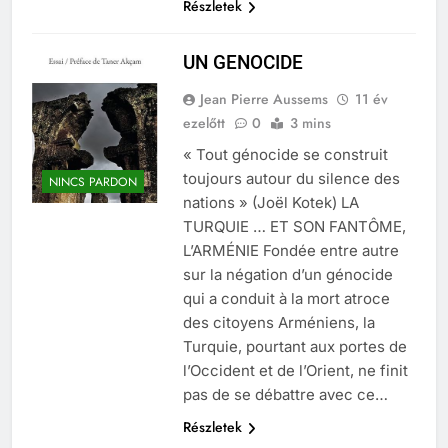
Részletek
UN GENOCIDE
Jean Pierre Aussems
11 év
ezelőtt
0
3 mins
« Tout génocide se construit
toujours autour du silence des
NINCS PARDON
nations » (Joël Kotek) LA
TURQUIE … ET SON FANTÔME,
L’ARMÉNIE Fondée entre autre
sur la négation d’un génocide
qui a conduit à la mort atroce
des citoyens Arméniens, la
Turquie, pourtant aux portes de
l’Occident et de l’Orient, ne finit
pas de se débattre avec ce…
Részletek