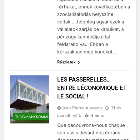
férfiakat, ennek következtében a
szocializálódás helyszínei
voltak… Jelenleg ugyanezek a
vállalatok zárják be kapuikat, a
pénzügy kannibálja által
feldarabolva… Ebben a
korszakban még konokul…
Részletek
LES PASSERELLES…
ENTRE L’ÉCONOMIQUE ET
LE SOCIAL !
Jean Pierre Aussems
11 év
ezelőtt
0
4 mins
TUDOMÁNYKOMMUNIKÁCIÓ
Que découvrons-nous chaque
soir assis devant nos écrans: