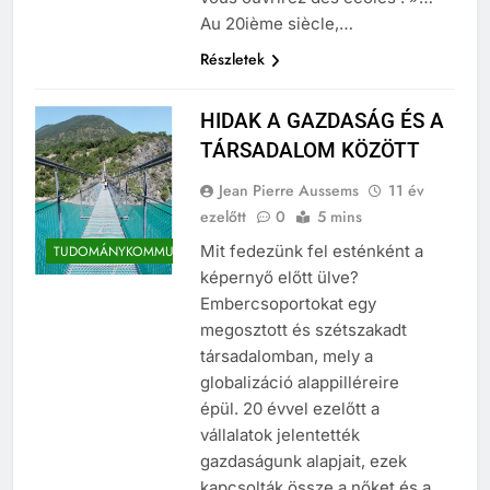
Au 20ième siècle,…
Részletek
HIDAK A GAZDASÁG ÉS A
TÁRSADALOM KÖZÖTT
Jean Pierre Aussems
11 év
ezelőtt
0
5 mins
Mit fedezünk fel esténként a
TUDOMÁNYKOMMUNIKÁCIÓ
képernyő előtt ülve?
Embercsoportokat egy
megosztott és szétszakadt
társadalomban, mely a
globalizáció alappilléreire
épül. 20 évvel ezelőtt a
vállalatok jelentették
gazdaságunk alapjait, ezek
kapcsolták össze a nőket és a