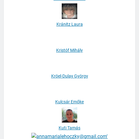
Kránitz Laura
Kristóf Mihály
Kröel-Dulay György
Kulcsár Emőke
Kuti Tamás