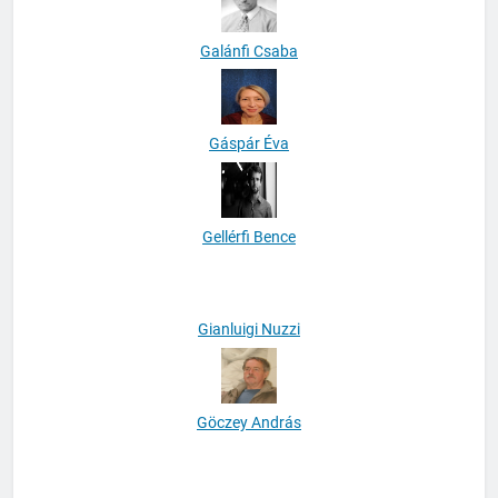
Galánfi Csaba
Gáspár Éva
Gellérfi Bence
Gianluigi Nuzzi
Göczey András