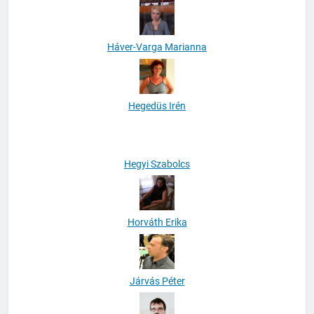
Háver-Varga Marianna
Hegedüs Irén
Hegyi Szabolcs
Horváth Erika
Járvás Péter