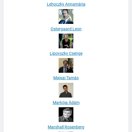
Lehoczky Annamária
Ostergaard Leon
Lipovszky Csenge
Majsai Tamás
Markója Ádám
Marshall Rosenberg