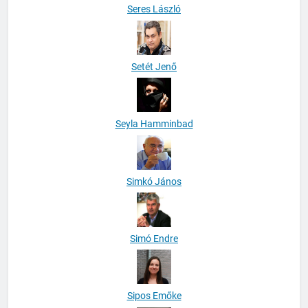
Seres László
Setét Jenő
Seyla Hamminbad
Simkó János
Simó Endre
Sipos Emőke