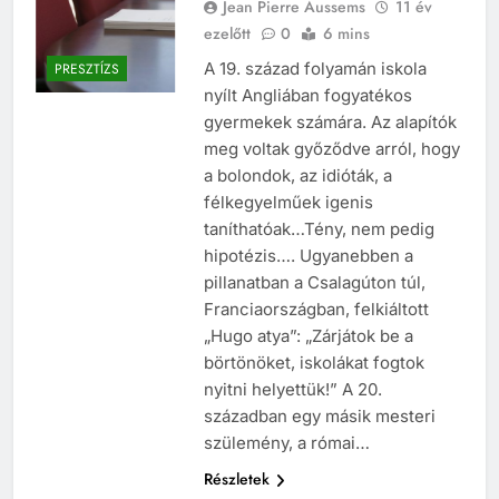
Jean Pierre Aussems
11 év
ezelőtt
0
6 mins
A 19. század folyamán iskola
PRESZTÍZS
nyílt Angliában fogyatékos
gyermekek számára. Az alapítók
meg voltak győződve arról, hogy
a bolondok, az idióták, a
félkegyelműek igenis
taníthatóak…Tény, nem pedig
hipotézis…. Ugyanebben a
pillanatban a Csalagúton túl,
Franciaországban, felkiáltott
„Hugo atya”: „Zárjátok be a
börtönöket, iskolákat fogtok
nyitni helyettük!” A 20.
században egy másik mesteri
szülemény, a római…
Részletek