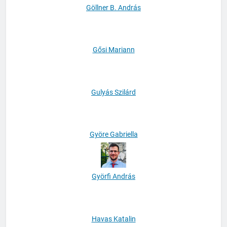
Göllner B. András
Gősi Mariann
Gulyás Szilárd
Györe Gabriella
Györfi András
Havas Katalin