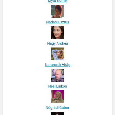
Myat Kornél
Nádasi Esztus
Nagy Andrea
Narancsik Virág
Neal Linkon
Nógrádi Gábor