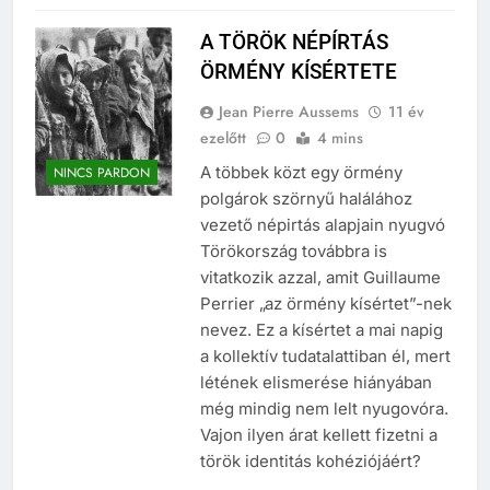
A TÖRÖK NÉPÍRTÁS
ÖRMÉNY KÍSÉRTETE
Jean Pierre Aussems
11 év
ezelőtt
0
4 mins
A többek közt egy örmény
NINCS PARDON
polgárok szörnyű halálához
vezető népirtás alapjain nyugvó
Törökország továbbra is
vitatkozik azzal, amit Guillaume
Perrier „az örmény kísértet”-nek
nevez. Ez a kísértet a mai napig
a kollektív tudatalattiban él, mert
létének elismerése hiányában
még mindig nem lelt nyugovóra.
Vajon ilyen árat kellett fizetni a
török identitás kohéziójáért?