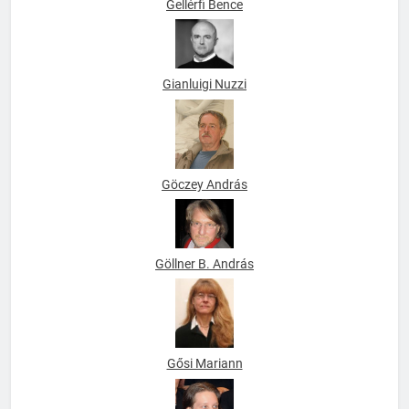
Gellérfi Bence
Gianluigi Nuzzi
Göczey András
Göllner B. András
Gősi Mariann