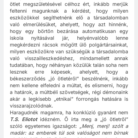
Ahelyett, hogy azt hinnék, a debilek oktatása az
ötlet megszületésével célhoz ért, inkább merjük
feltenni magunknak a kérdést, hogy milyen
eszközökkel segíthetnénk elő a társadalomban
való elmerülésüket, ahelyett, hogy azt hinnénk,
hogy egy börtön bezárása automatikusan egy
iskola nyitásával jár, helyénvalóbb lenne
megkérdezni rácsok mögött ülő polgártársainkat,
milyen eszközökre van szükségük a társadalomba
való visszailleszkedéshez, mindamellett annak
tudatában, hogy néhányan közülük talán soha nem
lesznek erre képesek, ahelyett, hogy a
békeszerződés „jó ötletéről” beszélnénk, inkább
nem kellene elfeledni a múltat, és elismerni, hogy
a határok, a múltbéli szövetségek, régi démonaink
akár a legkisebb „etnikai” forrongás hatására is
visszarajzolódnak.
Haragudnék magamra, ha konklúzió gyanánt nem
T.S. Eliotot
idézném. Ő írta meg a „jó ötletről”
szóló egyetemes igazságot:
„Menj, menj! szólt a