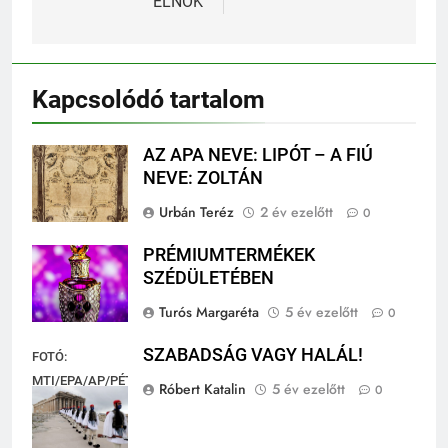
ELNÖK
Kapcsolódó tartalom
AZ APA NEVE: LIPÓT – A FIÚ
NEVE: ZOLTÁN
Urbán Teréz
2 év ezelőtt
0
PRÉMIUMTERMÉKEK
SZÉDÜLETÉBEN
Turós Margaréta
5 év ezelőtt
0
SZABADSÁG VAGY HALÁL!
FOTÓ:
MTI/EPA/AP/PÉTROSZ
Róbert Katalin
5 év ezelőtt
0
JANNAKURISZ