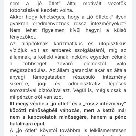
történik. Egyetlen intézményt sem ismerek, mely
nem a „jó ötlet” által motivált vezetők
toborzásával kezdett volna.
Akkor hogy lehetséges, hogy a „jó ötletek” ilyen
gyakran eredményeznek rossz intézményeket?
Nem lehet figyelmen kívül hagyni a külső
tényezőket.
Az alapítóknak karizmatikus és utópisztikus
víziójuk volt az emberek szolgálatáról, míg az
államnak, a kollektívának, nekünk egyetlen célunk
a többséget zavaró elemektől való
megszabadulás. Az állam garanciát akar az általa
anyagi támogatásban részesülő intézmény
sikerére, jogi és adminisztratív lépések
sorozatával biztosítva azt. Végül is, mégis csak a
mi pénzünkről van szó.
Itt megy végbe a „jó ötlet” és a „rossz intézmény”
közötti minőségbéli változás, mert a kettő már
nem a kapcsolatok minőségére, hanem a pénz
hatalmára épül.
A „jó ötlet” követői továbbra is lelkiismeretesen