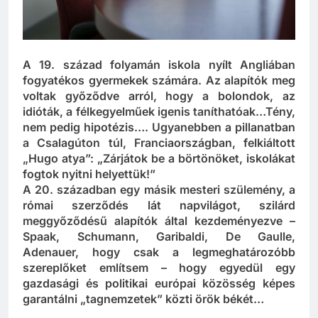
A 19. század folyamán iskola nyílt Angliában
fogyatékos gyermekek számára. Az alapítók meg
voltak győződve arról, hogy a bolondok, az
idióták, a félkegyelműek igenis taníthatóak…Tény,
nem pedig hipotézis…. Ugyanebben a pillanatban
a Csalagúton túl, Franciaországban, felkiáltott
„Hugo atya”: „Zárjátok be a börtönöket, iskolákat
fogtok nyitni helyettük!”
A 20. században egy másik mesteri szülemény, a
római szerződés lát napvilágot, szilárd
meggyőződésű alapítók által kezdeményezve –
Spaak, Schumann, Garibaldi, De Gaulle,
Adenauer, hogy csak a legmeghatározóbb
szereplőket említsem – hogy egyedül egy
gazdasági és politikai európai közösség képes
garantálni „tagnemzetek” közti örök békét…