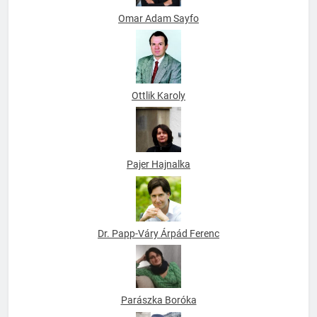
Omar Adam Sayfo
Ottlik Karoly
Pajer Hajnalka
Dr. Papp-Váry Árpád Ferenc
Parászka Boróka