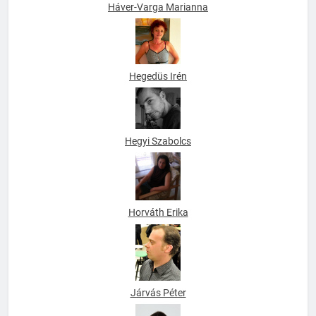
Háver-Varga Marianna
Hegedüs Irén
Hegyi Szabolcs
Horváth Erika
Járvás Péter