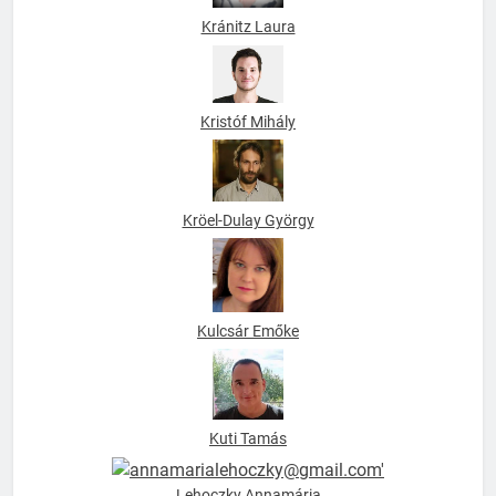
Kránitz Laura
Kristóf Mihály
Kröel-Dulay György
Kulcsár Emőke
Kuti Tamás