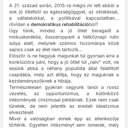
A 21. század során, 2015-re mégis mi lett ebből a
sok jó ötletből az egészségüggyel, az oktatással,
a vállalatokkal, a politikával kapcsolatban…
röviden a
demokratikus rehabilitáció
ból?
Úgy tűnik, mindez a jó ötlet beragadt a
mókuskerékbe, összeroppant a hétköznapi rutin
súlya alatt, melynek számos hozománya közé
sajnos csak az élet nem tartozik…
Először is ne hagyjuk magunkat túl gyorsan arra a
konklúzióra jutni, hogy a jó ötlet túl „naiv” volt, ne
essünk abba a néhány populista által felállított
csapdába, mely azt állítja, hogy ez maguknak a
kezdeményezőknek a hibája.
Természetesen gyakran vagyunk tanúi a rossz
vezetés, az opportunizmus, a különböző
intézmények cinizmusai példáinak. Ezek nem csak
tünetek, de nem jelentik az eredeti idealizmus
elvesztését.
Mivel a valóságban ennek épp az ellenkezője