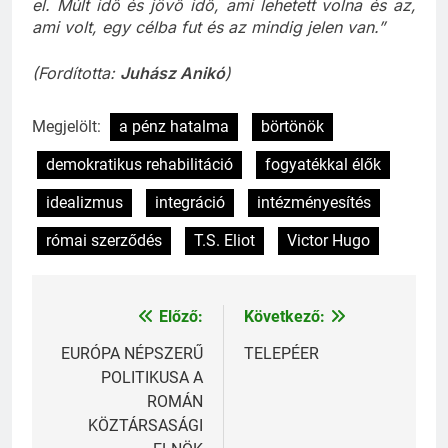
madár: az emberek túl sok valóságot nem bírnak
el. Múlt idő és jövő idő, ami lehetett volna és az,
ami volt, egy célba fut és az mindig jelen van.”
(Fordította:
Juhász Anikó
)
Megjelölt:
a pénz hatalma
börtönök
demokratikus rehabilitáció
fogyatékkal élők
idealizmus
integráció
intézményesítés
római szerződés
T.S. Eliot
Victor Hugo
Előző:
Következő:
Bejegyzés
navigáció
EURÓPA NÉPSZERŰ
TELEPÉER
POLITIKUSA A
ROMÁN
KÖZTÁRSASÁGI