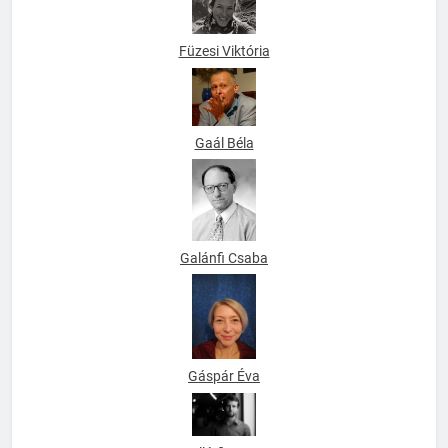
Füzesi Viktória
Gaál Béla
Galánfi Csaba
Gáspár Éva