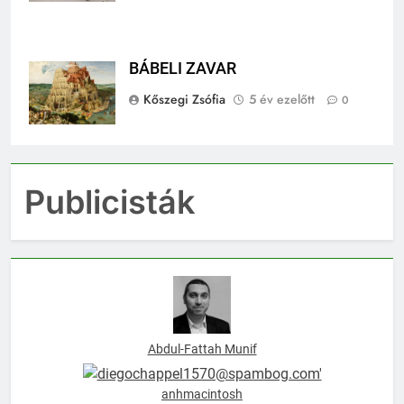
BÁBELI ZAVAR
Kőszegi Zsófia
5 év ezelőtt
0
Publicisták
Abdul-Fattah Munif