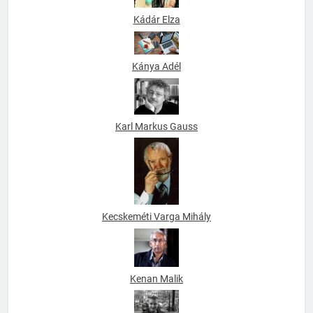
Kádár Elza
Kánya Adél
Karl Markus Gauss
Kecskeméti Varga Mihály
Kenan Malik