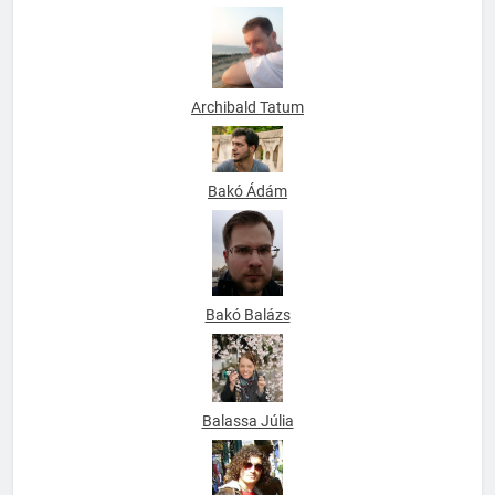
anhmacintosh
Archibald Tatum
Bakó Ádám
Bakó Balázs
Balassa Júlia