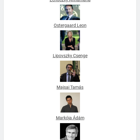
Lehoczky Annamária
Ostergaard Leon
Lipovszky Csenge
Majsai Tamás
Markója Ádám