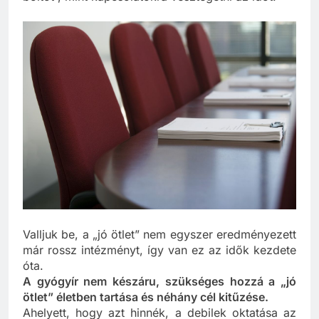
boltot”, mint kapcsolatokra vesztegetni az időt.
Valljuk be, a „jó ötlet” nem egyszer eredményezett
már rossz intézményt, így van ez az idők kezdete
óta.
A gyógyír nem készáru, szükséges hozzá a „jó
ötlet” életben tartása és néhány cél kitűzése.