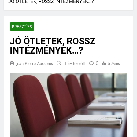
JÓ ÖTLETEK, ROSSZ INTÉZMÉNYEK…?
PRESZTÍZS
JÓ ÖTLETEK, ROSSZ
INTÉZMÉNYEK…?
0
Jean Pierre Aussems
11 Év Ezelőtt
6 Mins