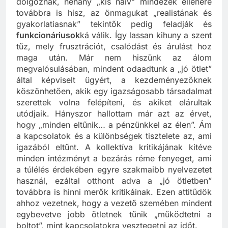
dolgoznak, néhány „kis naiv” mindezek ellenére
továbbra is hisz, az önmagukat „realistának és
gyakorlatiasnak” tekintők pedig feladják és
funkcionáriusok
ká válik. Így lassan kihuny a szent
tűz, mely frusztrációt, csalódást és árulást hoz
maga után. Már nem hiszünk az álom
megvalósulásában, mindent odaadtunk a „jó ötlet”
által képviselt ügyért, a kezdeményezőknek
köszönhetően, akik egy igazságosabb társadalmat
szerettek volna felépíteni, és akiket elárultak
utódjaik. Hányszor hallottam már azt az érvet,
hogy „minden eltűnik… a pénzünkkel az élen”. Ám
a kapcsolatok és a különbségek tisztelete az, ami
igazából eltűnt. A kollektíva kritikájának kitéve
minden intézményt a bezárás réme fenyeget, ami
a túlélés érdekében egyre szakmaibb nyelvezetet
használ, ezáltal otthont adva a „jó ötletben”
továbbra is hinni merők kritikáinak. Ezen attitűdök
ahhoz vezetnek, hogy a vezető szemében mindent
egybevetve jobb ötletnek tűnik „működtetni a