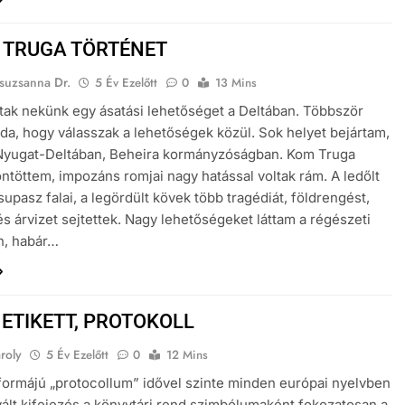
 TRUGA TÖRTÉNET
suzsanna Dr.
5 Év Ezelőtt
0
13 Mins
ttak nekünk egy ásatási lehetőséget a Deltában. Többször
da, hogy válasszak a lehetőségek közül. Sok helyet bejártam,
 Nyugat-Deltában, Beheira kormányzóságban. Kom Truga
öntöttem, impozáns romjai nagy hatással voltak rám. A ledőlt
supasz falai, a legördült kövek több tragédiát, földrengést,
és árvizet sejtettek. Nagy lehetőségeket láttam a régészeti
n, habár…
 ETIKETT, PROTOKOLL
aroly
5 Év Ezelőtt
0
12 Mins
 formájú „protocollum” idővel szinte minden európai nyelvben
vált kifejezés a könyvtári rend szimbólumaként fokozatosan a