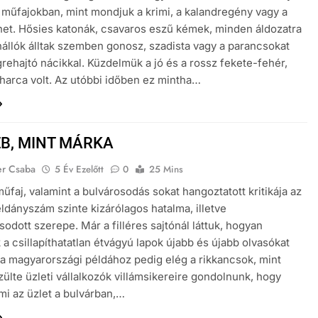
műfajokban, mint mondjuk a krimi, a kalandregény vagy a
et. Hősies katonák, csavaros eszű kémek, minden áldozatra
nállók álltak szemben gonosz, szadista vagy a parancsokat
rehajtó nácikkal. Küzdelmük a jó és a rossz fekete-fehér,
harca volt. Az utóbbi időben ez mintha…
EB, MINT MÁRKA
er Csaba
5 Év Ezelőtt
0
25 Mins
műfaj, valamint a bulvárosodás sokat hangoztatott kritikája az
éldányszám szinte kizárólagos hatalma, illetve
sodott szerepe. Már a filléres sajtónál láttuk, hogyan
 a csillapíthatatlan étvágyú lapok újabb és újabb olvasókat
 a magyarországi példához pedig elég a rikkancsok, mint
zülte üzleti vállalkozók villámsikereire gondolnunk, hogy
 mi az üzlet a bulvárban,…