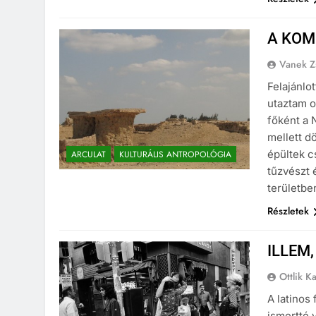
A KOM
Vanek Z
Felajánlo
utaztam o
főként a
mellett d
épültek c
ARCULAT
KULTURÁLIS ANTROPOLÓGIA
tűzvészt 
területbe
Részletek
ILLEM,
Ottlik K
A latinos
ismertté 