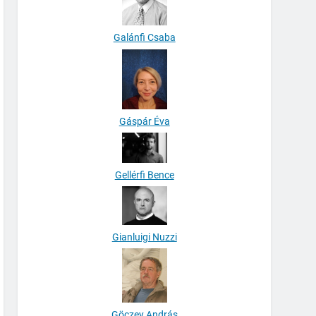
Galánfi Csaba
Gáspár Éva
Gellérfi Bence
Gianluigi Nuzzi
Göczey András