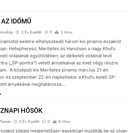
– AZ IDŐMŰ
 András
3 Év Ezelőtt
0
3 Mins
iramistól keletre elhelyezkedő három kis piramis északról
yban: Hetepheresz, Meritetes és Hanutsen a nagy Khufu
eleti oldalának egyötödében, az délkeleti oldalnál levő
tra („SP-pontra”) vetett árnyékaival az évet négy részre
tani. A középső kis Meritetes piramis március 21-én
or és szeptember 22-én napkeltekor a Khufu keleti SP-
tett árnyékával meghatározza…
ZNAPI HŐSÖK
 Tamás
5 Év Ezelőtt
0
8 Mins
rszakot sokáig meglehetősen egysíkúan mutatták be az olyan