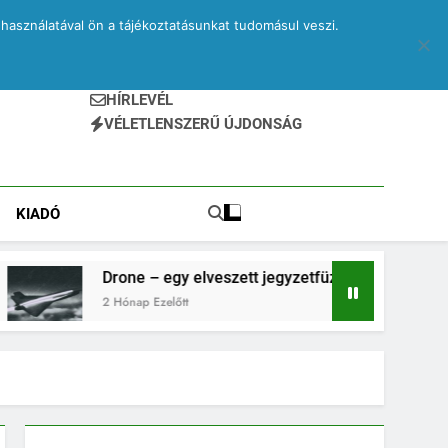
használatával ön a tájékoztatásunkat tudomásul veszi.
HÍRLEVÉL
VÉLETLENSZERŰ ÚJDONSÁG
KIADÓ
rone – egy elveszett jegyzetfüzet kitépett lapjai
Hónap Ezelőtt