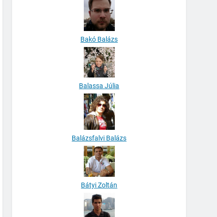
Bakó Balázs
Balassa Júlia
Balázsfalvi Balázs
Bátyi Zoltán