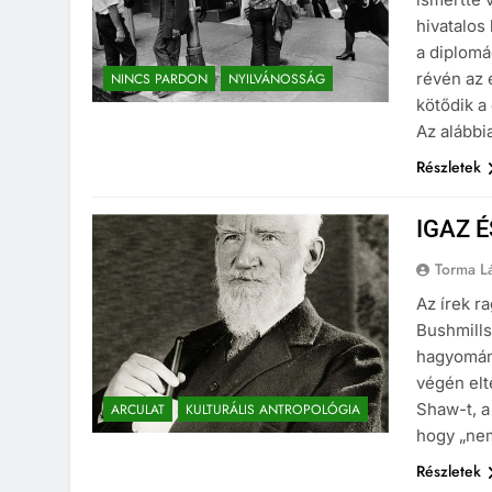
hivatalos
a diplomá
révén az 
NINCS PARDON
NYILVÁNOSSÁG
kötődik a
Az alább
Részletek
IGAZ 
Torma L
Az írek r
Bushmills
hagyomány
végén elt
Shaw-t, a
ARCULAT
KULTURÁLIS ANTROPOLÓGIA
hogy „nem
Részletek