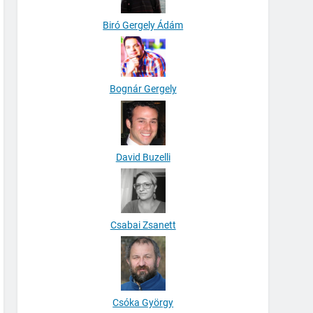
Biró Gergely Ádám
Bognár Gergely
David Buzelli
Csabai Zsanett
Csóka György