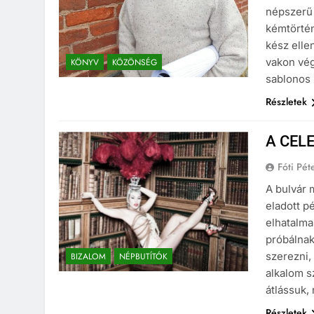
népszerű 
kémtörtén
kész elle
vakon vég
KÖNYV
KÖZÖNSÉG
sablonos 
Részletek
A CEL
Fóti Pét
A bulvár 
eladott p
elhatalma
próbálnak
szerezni,
BIZALOM
NÉPBUTÍTÓK
alkalom s
átlássuk,
Részletek