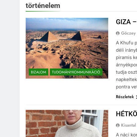
történelem
GIZA 
Göczey
A Khufu p
déli irán
piramis k
árnyékpon
tudja osz
BIZALOM
TUDOMÁNYKOMMUNIKÁCIÓ
napkeltek
pontra ve
Részletek
HÉTKÖ
Kisantal
A náci ko