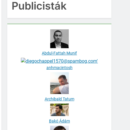
Publicisták
Abdul-Fattah Munif
anhmacintosh
Archibald Tatum
Bakó Ádám