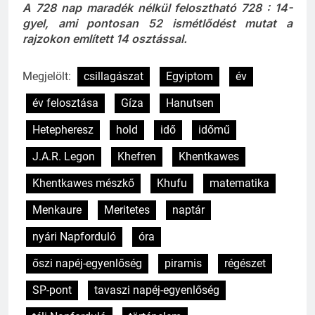
728 napra.
A 728 nap maradék nélkül felosztható 728 : 14-
gyel, ami pontosan 52 ismétlődést mutat a
rajzokon említett 14 osztással.
Megjelölt:
csillagászat
Egyiptom
év
év felosztása
Gíza
Hanutsen
Hetepheresz
hold
idő
időmű
J.A.R. Legon
Khefren
Khentkawes
Khentkawes mészkő
Khufu
matematika
Menkaure
Meritetes
naptár
nyári Napforduló
óra
őszi napéj-egyenlőség
piramis
régészet
SP-pont
tavaszi napéj-egyenlőség