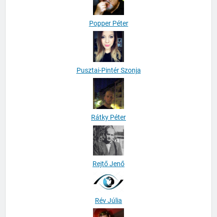
Popper Péter
Pusztai-Pintér Szonja
Rátky Péter
Rejtő Jenő
Rév Júlia