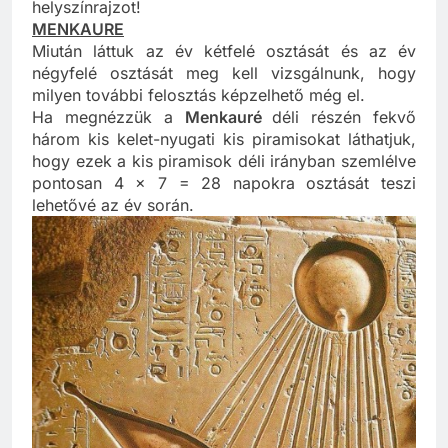
megkaphatjuk a kicsinyített teljes méretarányos
helyszínrajzot!
MENKAURE
Miután láttuk az év kétfelé osztását és az év
négyfelé osztását meg kell vizsgálnunk, hogy
milyen további felosztás képzelhető még el.
Ha megnézzük a
Menkauré
déli részén fekvő
három kis kelet-nyugati kis piramisokat láthatjuk,
hogy ezek a kis piramisok déli irányban szemlélve
pontosan 4 x 7 = 28 napokra osztását teszi
lehetővé az év során.