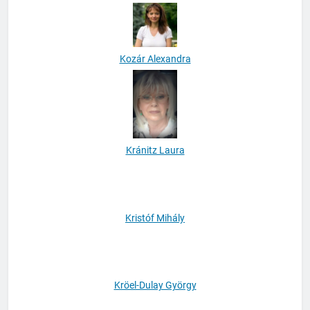
Kovács Rhewa Andrea
Kozár Alexandra
Kránitz Laura
Kristóf Mihály
Kröel-Dulay György