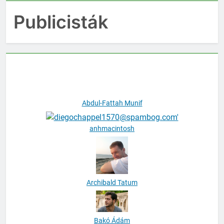
Publicisták
Abdul-Fattah Munif
anhmacintosh
Archibald Tatum