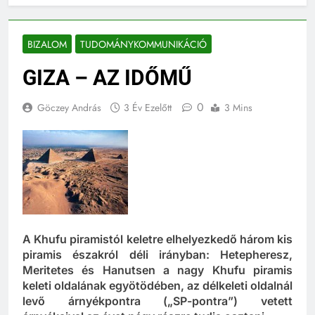
BIZALOM
TUDOMÁNYKOMMUNIKÁCIÓ
GIZA – AZ IDŐMŰ
0
Göczey András
3 Év Ezelőtt
3 Mins
A Khufu piramistól keletre elhelyezkedő három kis
piramis északról déli irányban: Hetepheresz,
Meritetes és Hanutsen a nagy Khufu piramis
keleti oldalának egyötödében, az délkeleti oldalnál
levő árnyékpontra („SP-pontra”) vetett