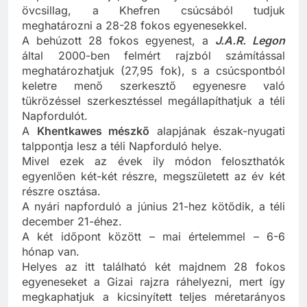
Napforduló ideje, legkönnyebben a középső
övcsillag, a Khefren csúcsából tudjuk
meghatározni a 28-28 fokos egyenesekkel.
A behúzott 28 fokos egyenest, a
J.A.R. Legon
által 2000-ben felmért rajzból számítással
meghatározhatjuk (27,95 fok), s a csúcspontból
keletre menő szerkesztő egyenesre való
tükrözéssel szerkesztéssel megállapíthatjuk a téli
Napfordulót.
A
Khentkawes mészkő
alapjának észak-nyugati
talppontja lesz a téli Napforduló helye.
Mivel ezek az évek ily módon feloszthatók
egyenlően két-két részre, megszületett az év két
részre osztása.
A nyári napforduló a június 21-hez kötődik, a téli
december 21-éhez.
A két időpont között – mai értelemmel – 6-6
hónap van.
Helyes az itt található két majdnem 28 fokos
egyeneseket a Gizai rajzra ráhelyezni, mert így