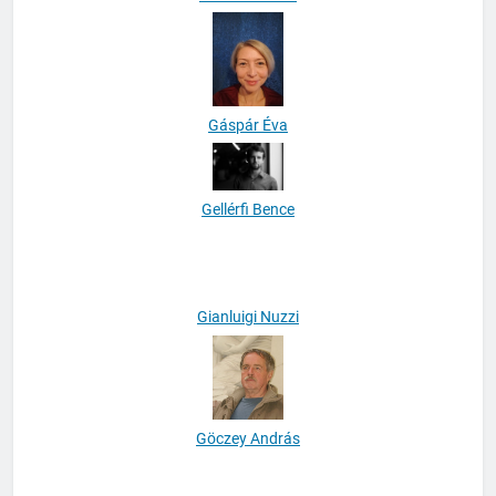
Galánfi Csaba
Gáspár Éva
Gellérfi Bence
Gianluigi Nuzzi
Göczey András