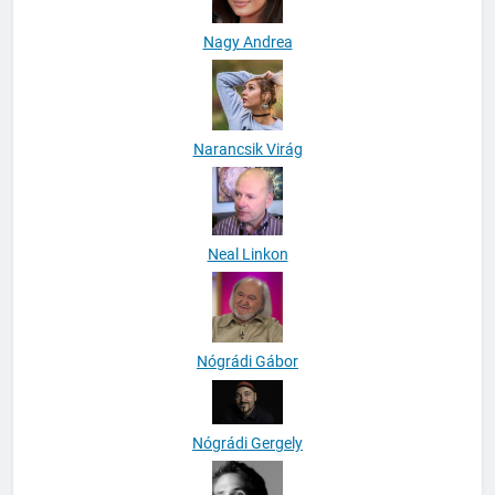
Nagy Andrea
Narancsik Virág
Neal Linkon
Nógrádi Gábor
Nógrádi Gergely