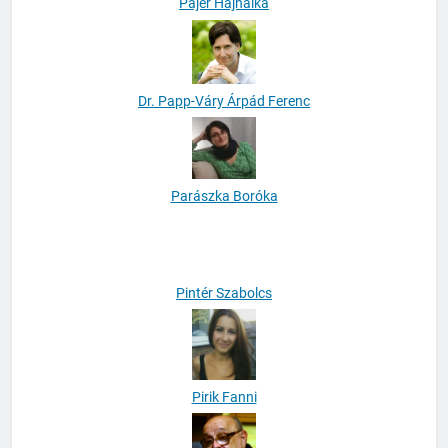
Pajer Hajnalka
Dr. Papp-Váry Árpád Ferenc
Parászka Boróka
Pintér Szabolcs
Pirik Fanni