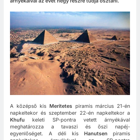
árnyékaival az évet négy részre tudja osztani.
A középső kis
Meritetes
piramis március 21-én
napkeltekor és szeptember 22-én napkeltekor a
Khufu
keleti SP-pontra vetett árnyékával
meghatározza a tavaszi és őszi napéj-
egyenlőséget. A déli kis
Hanutsen
piramis