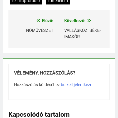
téli Napforduló
történelem
Előző:
Következő:
Bejegyzés
navigáció
NŐMŰVÉSZET
VALLÁSKÖZI BÉKE-
IMAKÖR
VÉLEMÉNY, HOZZÁSZÓLÁS?
Hozzászólás küldéséhez
be kell jelentkezni
.