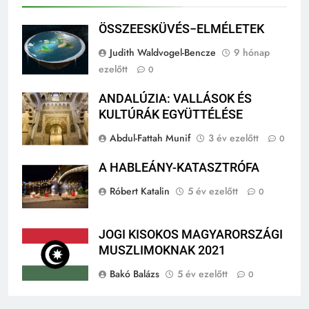
Kapcsolódó tartalom
ÖSSZEESKÜVÉS−ELMÉLETEK
Judith Waldvogel-Bencze
9 hónap
ezelőtt
0
ANDALÚZIA: VALLÁSOK ÉS
KULTÚRÁK EGYÜTTÉLÉSE
Abdul-Fattah Munif
3 év ezelőtt
0
A HABLEÁNY-KATASZTRÓFA
Róbert Katalin
5 év ezelőtt
0
JOGI KISOKOS MAGYARORSZÁGI
MUSZLIMOKNAK 2021
Bakó Balázs
5 év ezelőtt
0