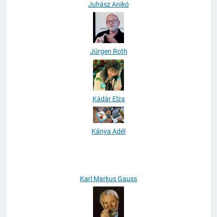
Juhász Anikó
Jürgen Roth
Kádár Elza
Kánya Adél
Karl Markus Gauss