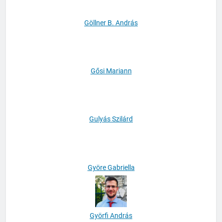
Göllner B. András
Gősi Mariann
Gulyás Szilárd
Györe Gabriella