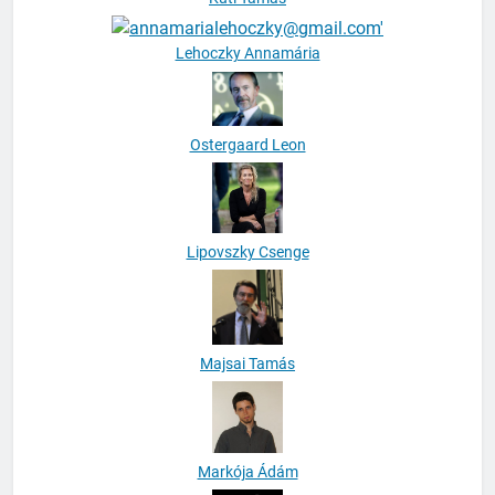
Lehoczky Annamária
Ostergaard Leon
Lipovszky Csenge
Majsai Tamás
Markója Ádám