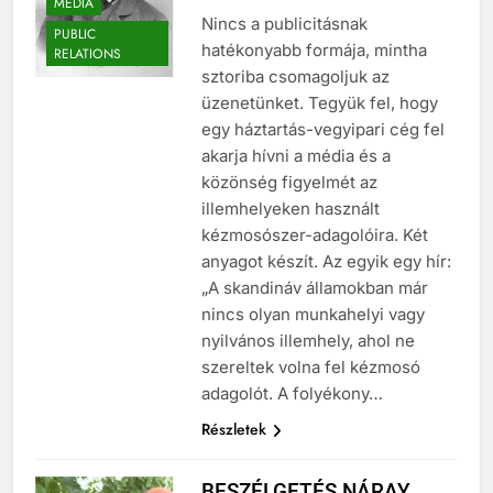
MÉDIA
Nincs a publicitásnak
PUBLIC
hatékonyabb formája, mintha
RELATIONS
sztoriba csomagoljuk az
üzenetünket. Tegyük fel, hogy
egy háztartás-vegyipari cég fel
akarja hívni a média és a
közönség figyelmét az
illemhelyeken használt
kézmosószer-adagolóira. Két
anyagot készít. Az egyik egy hír:
„A skandináv államokban már
nincs olyan munkahelyi vagy
nyilvános illemhely, ahol ne
szereltek volna fel kézmosó
adagolót. A folyékony…
Részletek
BESZÉLGETÉS NÁRAY