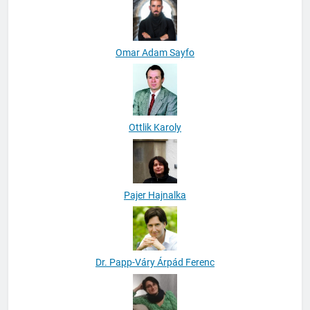
Omar Adam Sayfo
Ottlik Karoly
Pajer Hajnalka
Dr. Papp-Váry Árpád Ferenc