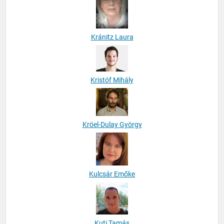
Kránitz Laura
Kristóf Mihály
Kröel-Dulay György
Kulcsár Emőke
Kuti Tamás