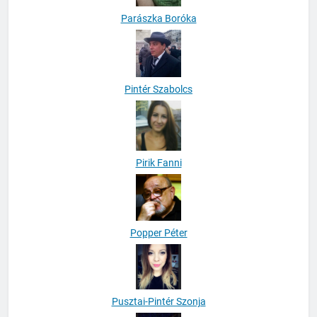
Parászka Boróka
Pintér Szabolcs
Pirik Fanni
Popper Péter
Pusztai-Pintér Szonja