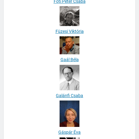
Fóti Péter Csaba
Füzesi Viktória
Gaál Béla
Galánfi Csaba
Gáspár Éva