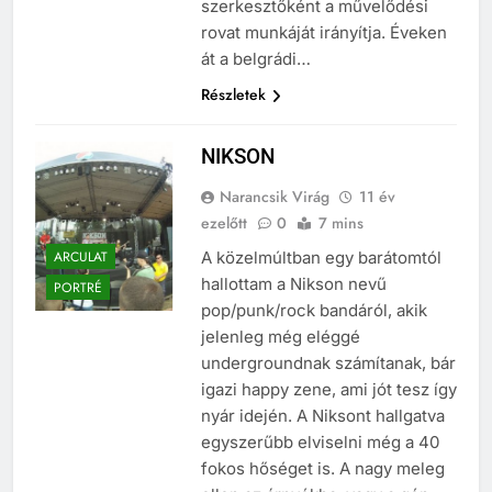
szerkesztőként a művelődési
rovat munkáját irányítja. Éveken
át a belgrádi…
Részletek
NIKSON
Narancsik Virág
11 év
ezelőtt
0
7 mins
ARCULAT
A közelmúltban egy barátomtól
hallottam a Nikson nevű
PORTRÉ
pop/punk/rock bandáról, akik
jelenleg még eléggé
undergroundnak számítanak, bár
igazi happy zene, ami jót tesz így
nyár idején. A Niksont hallgatva
egyszerűbb elviselni még a 40
fokos hőséget is. A nagy meleg