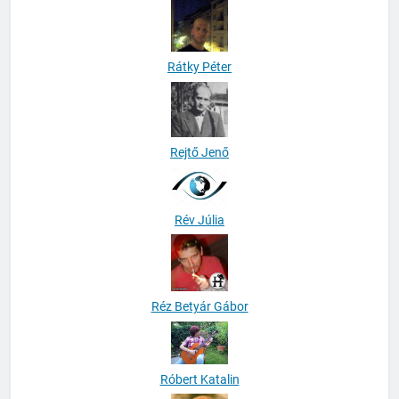
Rátky Péter
Rejtő Jenő
Rév Júlia
Réz Betyár Gábor
Róbert Katalin