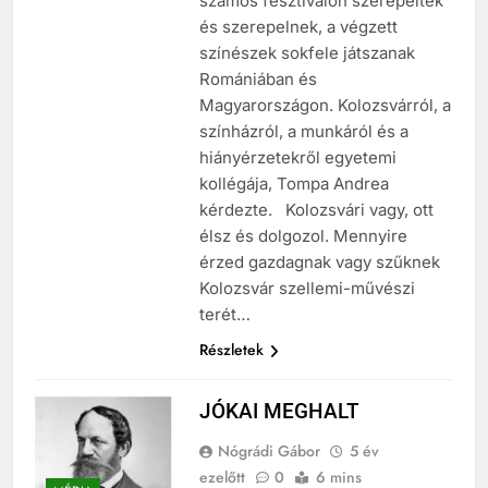
számos fesztiválon szerepeltek
és szerepelnek, a végzett
színészek sokfele játszanak
Romániában és
Magyarországon. Kolozsvárról, a
színházról, a munkáról és a
hiányérzetekről egyetemi
kollégája, Tompa Andrea
kérdezte. Kolozsvári vagy, ott
élsz és dolgozol. Mennyire
érzed gazdagnak vagy szűknek
Kolozsvár szellemi-művészi
terét…
Részletek
JÓKAI MEGHALT
Nógrádi Gábor
5 év
ezelőtt
0
6 mins