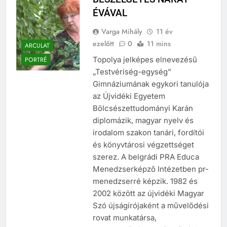
ÉVÁVAL
Varga Mihály
11 év
ezelőtt
0
11 mins
ARCULAT
Topolya jelképes elnevezésű
PORTRÉ
„Testvériség-egység”
Gimnáziumának egykori tanulója
az Újvidéki Egyetem
Bölcsészettudományi Karán
diplomázik, magyar nyelv és
irodalom szakon tanári, fordítói
és könyvtárosi végzettséget
szerez. A belgrádi PRA Educa
Menedzserképző Intézetben pr-
menedzserré képzik. 1982 és
2002 között az újvidéki Magyar
Szó újságírójaként a művelődési
rovat munkatársa,