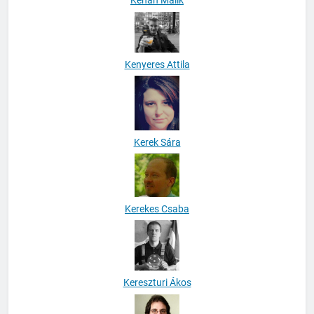
Kenan Malik
Kenyeres Attila
Kerek Sára
Kerekes Csaba
Kereszturi Ákos