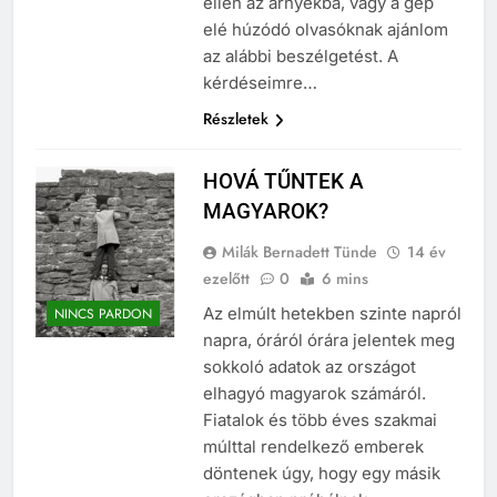
ellen az árnyékba, vagy a gép
elé húzódó olvasóknak ajánlom
az alábbi beszélgetést. A
kérdéseimre…
Részletek
HOVÁ TŰNTEK A
MAGYAROK?
Milák Bernadett Tünde
14 év
ezelőtt
0
6 mins
Az elmúlt hetekben szinte napról
NINCS PARDON
napra, óráról órára jelentek meg
sokkoló adatok az országot
elhagyó magyarok számáról.
Fiatalok és több éves szakmai
múlttal rendelkező emberek
döntenek úgy, hogy egy másik