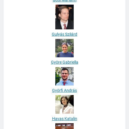
Gulyás Szilárd
Györe Gabriella
Györfi András
Havas Katalin