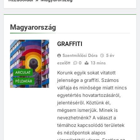
Magyarország
GRAFFITI
Szentmiklósi Dóra
5 év
ezelőtt
0
13 mins
ARCULAT
Korunk egyik sokat vitatott
jelensége a graffiti. Számos
PÉLDATÁR
válfaja és minősége miatt nincs
egyetértés hovatartozásáról,
jelentéséről. Köztünk él,
mégsem ismerjük. Minek is
nevezhetnénk? A választ a
témához kapcsolódó területek
és nézőpontok alapos