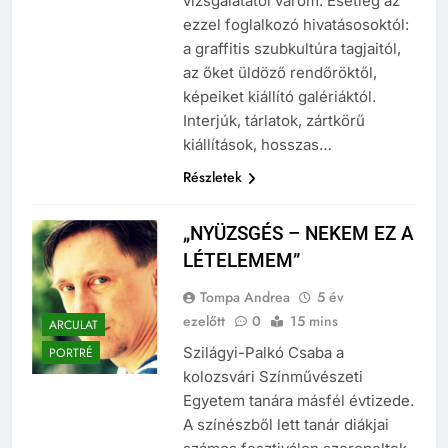
vizsgálatától várom. Esetleg az
ezzel foglalkozó hivatásosoktól:
a graffitis szubkultúra tagjaitól,
az őket üldöző rendőröktől,
képeiket kiállító galériáktól.
Interjúk, tárlatok, zártkörű
kiállítások, hosszas…
Részletek
„NYÜZSGÉS – NEKEM EZ A
LÉTELEMEM”
Tompa Andrea
5 év
ezelőtt
0
15 mins
ARCULAT
Szilágyi-Palkó Csaba a
PORTRÉ
kolozsvári Színművészeti
Egyetem tanára másfél évtizede.
A színészből lett tanár diákjai