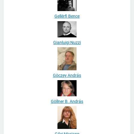
Gellérfi Bence
Gianluigi Nuzzi
Göczey András
Göllner B. András
Gősi Mariann