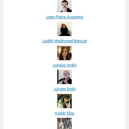
Jean Pierre Aussems
Judith Waldvogel-Bencze
Juhász Anikó
Jürgen Roth
Kádár Elza