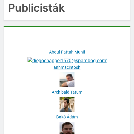
Publicisták
Abdul-Fattah Munif
anhmacintosh
Archibald Tatum
Bakó Ádám