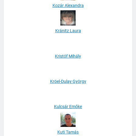
Kozár Alexandra
Kránitz Laura
Kristóf Mihály
Kröel-Dulay György
Kulcsár Emőke