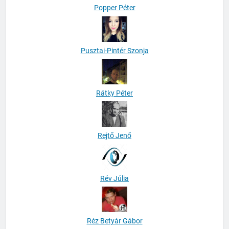
Popper Péter
Pusztai-Pintér Szonja
Rátky Péter
Rejtő Jenő
Rév Júlia