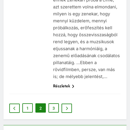
ennek Zenekari próba a címe,
azt szerettem volna elmondani,
milyen is egy zenekar, hogy
mennyi küzdelem, mennyi
próbálkozás, erőfeszítés kell
hozzá, hogy összevisszaságból
rend legyen, és a muzsikusok
eljussanak a harmóniáig, a
zenemű előadásának csodálatos
pillanatáig. …Ebben a
rövidfilmben, persze, van más
is; de mélyebb jelentést,…
Részletek
1
2
3