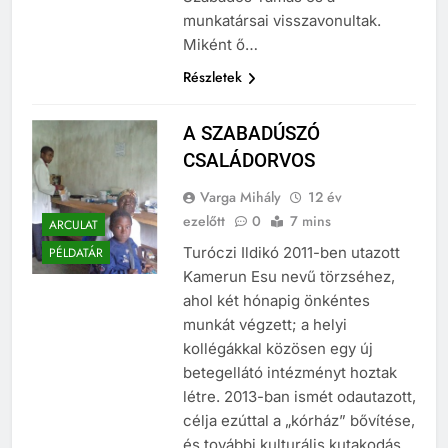
Szabados Tamás és a
munkatársai visszavonultak.
Miként ő…
Részletek
A SZABADÚSZÓ
CSALÁDORVOS
Varga Mihály
12 év
ezelőtt
0
7 mins
ARCULAT
Turóczi Ildikó 2011-ben utazott
PÉLDATÁR
Kamerun Esu nevű törzséhez,
ahol két hónapig önkéntes
munkát végzett; a helyi
kollégákkal közösen egy új
betegellátó intézményt hoztak
létre. 2013-ban ismét odautazott,
célja ezúttal a „kórház” bővítése,