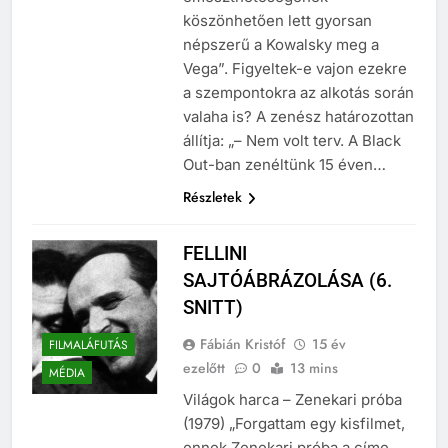
emészthetőségének
köszönhetően lett gyorsan
népszerű a Kowalsky meg a
Vega”. Figyeltek-e vajon ezekre
a szempontokra az alkotás során
valaha is? A zenész határozottan
állítja: „– Nem volt terv. A Black
Out-ban zenéltünk 15 éven…
Részletek
FELLINI
SAJTÓÁBRÁZOLÁSA (6.
SNITT)
Fábián Kristóf
15 év
FILMALÁFUTÁS
ezelőtt
0
13 mins
MÉDIA
Világok harca – Zenekari próba
(1979) „Forgattam egy kisfilmet,