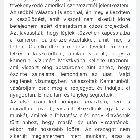
keresgélés után egy nepáli és egy Kamerunban
tevékenykedő amerikai szervezetnél jelentkeztem.
Az utóbbi válaszolt is azonnal, én meg elkezdtem
a készülődést, amit viszont nem sikerült időre
befejeznem, ezért kimaradtam a közös projektből.
Azt javasolták, hogy lépjek közvetlen kapcsolatba
a kameruni partnerszervezetükkel, amit meg is
tettem. Ők elküldték a meghívó levelet, én ismét
lelkesen készülődtem, amikor kiderült, hogy a
kameruni vízumért Moszkvába kellene utaznom,
ami viszont elég abszurdnak tűnt ahhoz, hogy
őszinte sajnálattal lemondjam az utat. Majd
segítenek vízumügyben, válaszoltak Kamerunból,
vásároljam csak meg a repjegyet, és induljak el
nyugodtan. Elindultam és tényleg segítettek.
Az első utam két hónapra terveztem, nem is
maradtam tovább, viszont elkezdtünk egy közös
munkát, aminek a folytatása elég nagy kihívásnak
tűnt ahhoz, hogy másfél év után visszatérjek,
ekkor már hosszabb időre. Az országot nem