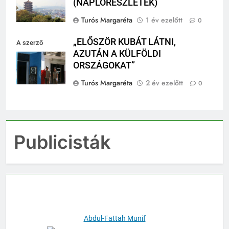
(NAPLÓRÉSZLETEK)
Turós Margaréta
1 év ezelőtt
0
„ELŐSZÖR KUBÁT LÁTNI,
A szerző
AZUTÁN A KÜLFÖLDI
felvétele
ORSZÁGOKAT”
Turós Margaréta
2 év ezelőtt
0
Publicisták
Abdul-Fattah Munif