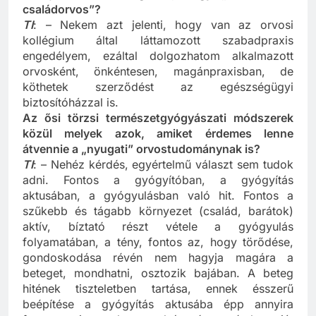
Mit jelent az a fogalom, hogy „szabadúszó
családorvos”?
TI
: – Nekem azt jelenti, hogy van az orvosi
kollégium által láttamozott szabadpraxis
engedélyem, ezáltal dolgozhatom alkalmazott
orvosként, önkéntesen, magánpraxisban, de
köthetek szerződést az egészségügyi
biztosítóházzal is.
Az ősi törzsi természetgyógyászati módszerek
közül melyek azok, amiket érdemes lenne
átvennie a „nyugati” orvostudománynak is?
TI
: – Nehéz kérdés, egyértelmű választ sem tudok
adni. Fontos a gyógyítóban, a gyógyítás
aktusában, a gyógyulásban való hit. Fontos a
szűkebb és tágabb környezet (család, barátok)
aktív, bíztató részt vétele a gyógyulás
folyamatában, a tény, fontos az, hogy törődése,
gondoskodása révén nem hagyja magára a
beteget, mondhatni, osztozik bajában. A beteg
hitének tiszteletben tartása, ennek ésszerű