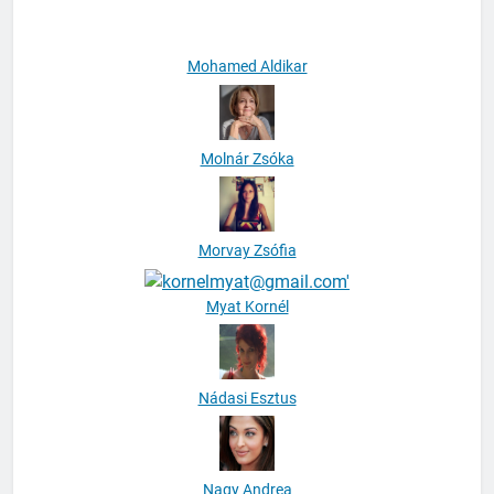
Mohamed Aldikar
Molnár Zsóka
Morvay Zsófia
Myat Kornél
Nádasi Esztus