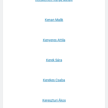
Kecskeméti Varga Mihály
Kenan Malik
Kenyeres Attila
Kerek Sára
Kerekes Csaba
Kereszturi Ákos