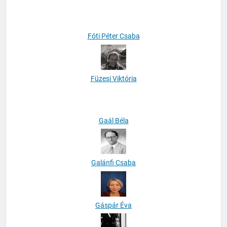
Fabó Gergő
Fóti Péter Csaba
Füzesi Viktória
Gaál Béla
Galánfi Csaba
Gáspár Éva