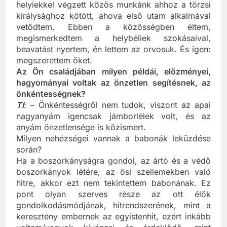
sikerült megismernem, mert munkám, azaz a
helyiekkel végzett közös munkánk ahhoz a törzsi
királysághoz kötött, ahova első utam alkalmával
vetődtem. Ebben a közösségben éltem,
megismerkedtem a helybéliek szokásaival,
beavatást nyertem, én lettem az orvosuk. És igen:
megszerettem őket.
Az Ön családjában milyen példái, előzményei,
hagyományai voltak az önzetlen segítésnek, az
önkéntességnek?
TI
: – Önkéntességről nem tudok, viszont az apai
nagyanyám igencsak jámborlélek volt, és az
anyám önzetlensége is közismert.
Milyen nehézségei vannak a babonák leküzdése
során?
Ha a boszorkányságra gondol, az ártó és a védő
boszorkányok létére, az ősi szellemekben való
hitre, akkor ezt nem tekintettem babonának. Ez
pont olyan szerves része az ott élők
gondolkodásmódjának, hitrendszerének, mint a
keresztény embernek az egyistenhit, ezért inkább