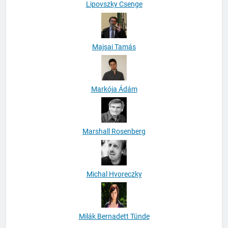
Lipovszky Csenge
Majsai Tamás
Markója Ádám
Marshall Rosenberg
Michal Hvoreczky
Milák Bernadett Tünde