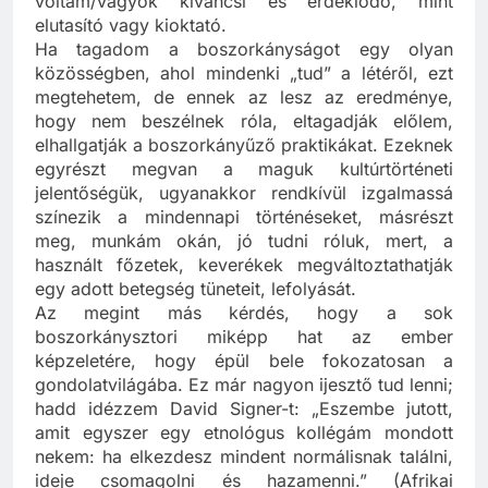
voltam/vagyok kíváncsi és érdeklődő, mint
elutasító vagy kioktató.
Ha tagadom a boszorkányságot egy olyan
közösségben, ahol mindenki „tud” a létéről, ezt
megtehetem, de ennek az lesz az eredménye,
hogy nem beszélnek róla, eltagadják előlem,
elhallgatják a boszorkányűző praktikákat. Ezeknek
egyrészt megvan a maguk kultúrtörténeti
jelentőségük, ugyanakkor rendkívül izgalmassá
színezik a mindennapi történéseket, másrészt
meg, munkám okán, jó tudni róluk, mert, a
használt főzetek, keverékek megváltoztathatják
egy adott betegség tüneteit, lefolyását.
Az megint más kérdés, hogy a sok
boszorkánysztori miképp hat az ember
képzeletére, hogy épül bele fokozatosan a
gondolatvilágába. Ez már nagyon ijesztő tud lenni;
hadd idézzem David Signer-t: „Eszembe jutott,
amit egyszer egy etnológus kollégám mondott
nekem: ha elkezdesz mindent normálisnak találni,