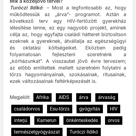
Mik a közeljövő tervei?
Turóczi Ildikó
: – Most a legfontosabb az, hogy
működtessük az „árva”- programot. Aztán a
következő terv egy HIV-fertőzött gyerekház
létesítése lenne, ez egy nagyobb projekt, aminek
célja az, hogy egyfajta családi hátteret biztosítson
ezeknek a gyereknek, átvállalja az egészségügyi
és oktatási költségeiket. Eközben pedig
folyamatosan fejleszteni szeretnénk a
„kórházunkat”. A visszautat jövő évre tervezem;
az előbb említettek mellett szeretném folytatni a
törzs hagyományainak, szokásainak, rítusainak,
ezek változásainak feltérképezését is.
Megjelölt:
Afrika
AIDS
árva
árvaság
családorvos
Esu-törzs
gyógyítás
HIV
interjú
Kamerun
önkénteskedés
orvos