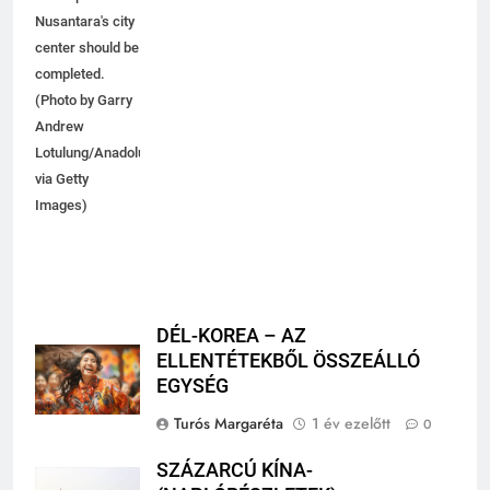
which point
Nusantara's city
center should be
completed.
(Photo by Garry
Andrew
Lotulung/Anadolu
via Getty
Images)
DÉL-KOREA – AZ
ELLENTÉTEKBŐL ÖSSZEÁLLÓ
EGYSÉG
Turós Margaréta
1 év ezelőtt
0
SZÁZARCÚ KÍNA-