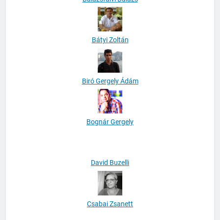
Balázsfalvi Balázs
Bátyi Zoltán
Biró Gergely Ádám
Bognár Gergely
David Buzelli
Csabai Zsanett