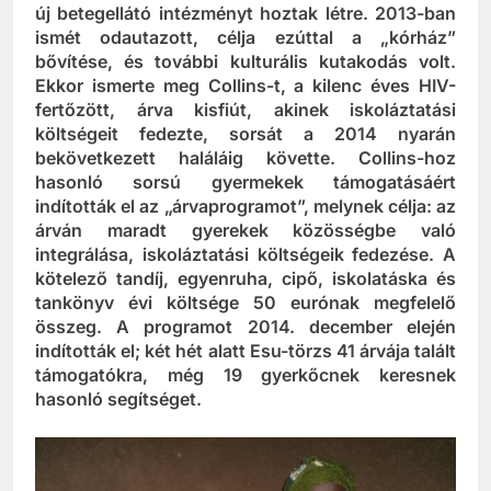
munkát végzett; a helyi kollégákkal közösen egy
új betegellátó intézményt hoztak létre. 2013-ban
ismét odautazott, célja ezúttal a „kórház”
bővítése, és további kulturális kutakodás volt.
Ekkor ismerte meg Collins-t, a kilenc éves HIV-
fertőzött, árva kisfiút, akinek iskoláztatási
költségeit fedezte, sorsát a 2014 nyarán
bekövetkezett haláláig követte. Collins-hoz
hasonló sorsú gyermekek támogatásáért
indították el az „árvaprogramot”, melynek célja: az
árván maradt gyerekek közösségbe való
integrálása, iskoláztatási költségeik fedezése. A
kötelező tandíj, egyenruha, cipő, iskolatáska és
tankönyv évi költsége 50 eurónak megfelelő
összeg. A programot 2014. december elején
indították el; két hét alatt Esu-törzs 41 árvája talált
támogatókra, még 19 gyerkőcnek keresnek
hasonló segítséget.