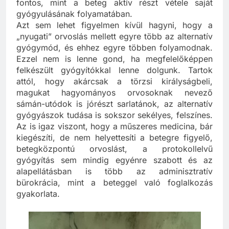
beépítése a gyógyítás aktusába épp annyira
fontos, mint a beteg aktív részt vétele saját
gyógyulásának folyamatában.
Azt sem lehet figyelmen kívül hagyni, hogy a
„nyugati” orvoslás mellett egyre több az alternatív
gyógymód, és ehhez egyre többen folyamodnak.
Ezzel nem is lenne gond, ha megfelelőképpen
felkészült gyógyítókkal lenne dolgunk. Tartok
attól, hogy akárcsak a törzsi királyságbeli,
magukat hagyományos orvosoknak nevező
sámán-utódok is jórészt sarlatánok, az alternatív
gyógyászok tudása is sokszor sekélyes, felszínes.
Az is igaz viszont, hogy a műszeres medicina, bár
kiegészíti, de nem helyettesíti a betegre figyelő,
betegközpontú orvoslást, a protokollelvű
gyógyítás sem mindig egyénre szabott és az
alapellátásban is több az adminisztratív
bürokrácia, mint a beteggel való foglalkozás
gyakorlata.