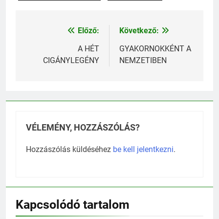
természetgyógyászat
Turóczi Ildikó
Előző:
Következő:
Bejegyzés
navigáció
A HÉT
GYAKORNOKKÉNT A
CIGÁNYLEGÉNY
NEMZETIBEN
VÉLEMÉNY, HOZZÁSZÓLÁS?
Hozzászólás küldéséhez
be kell jelentkezni
.
Kapcsolódó tartalom