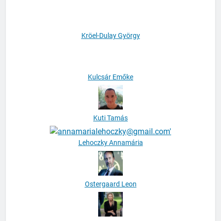
Kristóf Mihály
Kröel-Dulay György
Kulcsár Emőke
Kuti Tamás
Lehoczky Annamária
Ostergaard Leon