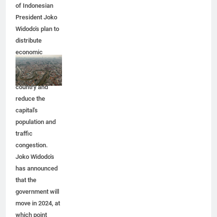
The move is part
of Indonesian
President Joko
Widodo's plan to
distribute
economic
activity
throughout the
country and
reduce the
capital's
population and
traffic
congestion.
Joko Widodo's
has announced
that the
government will
move in 2024, at