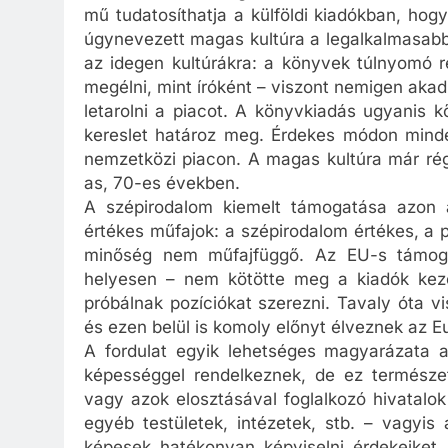
mű tudatosíthatja a külföldi kiadókban, ho
úgynevezett magas kultúra a legalkalmasabb 
az idegen kultúrákra: a könyvek túlnyomó r
megélni, mint íróként – viszont nemigen aka
letarolni a piacot. A könyvkiadás ugyanis 
kereslet határoz meg. Érdekes módon mindez
nemzetközi piacon. A magas kultúra már rég
as, 70-es években.
A szépirodalom kiemelt támogatása azon 
értékes műfajok: a szépirodalom értékes, a 
minőség nem műfajfüggő. Az EU-s támogat
helyesen – nem kötötte meg a kiadók kezé
próbálnak pozíciókat szerezni. Tavaly óta 
és ezen belül is komoly előnyt élveznek az Eu
A fordulat egyik lehetséges magyarázata az
képességgel rendelkeznek, de ez természet
vagy azok elosztásával foglalkozó hivatalok
egyéb testületek, intézetek, stb. – vagyis