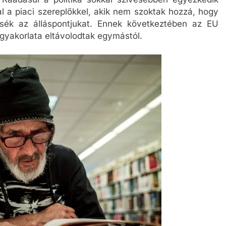
 Ráadásul a politika sokkal szívesebben egyezkedik
l a piaci szereplőkkel, akik nem szoktak hozzá, hogy
ítsék az álláspontjukat. Ennek következtében az EU
ika gyakorlata eltávolodtak egymástól.