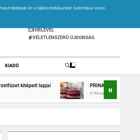
használatával ön a tájékoztatásunkat tudomásul veszi.
HÍRLEVÉL
VÉLETLENSZERŰ ÚJDONSÁG
KIADÓ
jai
PRINA és kvantumsüti – egy elveszett jegyz
2 Hónap Ezelőtt