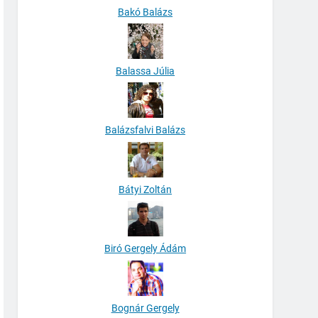
Bakó Balázs
Balassa Júlia
Balázsfalvi Balázs
Bátyi Zoltán
Biró Gergely Ádám
Bognár Gergely