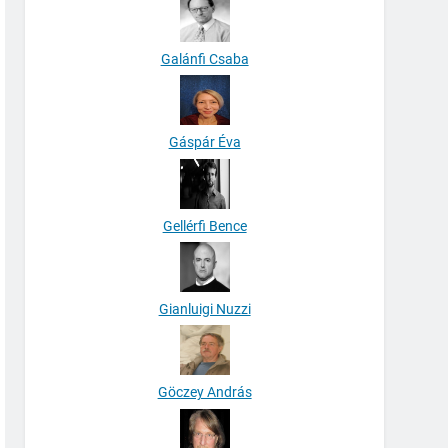
Galánfi Csaba
Gáspár Éva
Gellérfi Bence
Gianluigi Nuzzi
Göczey András