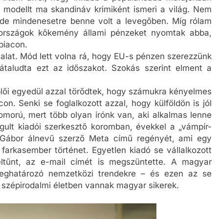
 modellt ma skandináv krimiként ismeri a világ. Nem
 de mindenesetre benne volt a levegőben. Míg rólam
i országok kőkemény állami pénzeket nyomtak abba,
piacon.
onalat. Mód lett volna rá, hogy EU-s pénzen szerezzünk
 átaludta ezt az időszakot. Szokás szerint elment a
i egyedül azzal törődtek, hogy számukra kényelmes
on. Senki se foglalkozott azzal, hogy külföldön is jól
zomorú, mert több olyan írónk van, aki alkalmas lenne
gult kiadói szerkesztő koromban, évekkel a „vámpír-
 Gábor álnevű szerző Meta című regényét, ami egy
farkasember történet. Egyetlen kiadó se vállalkozott
ltűnt, az e-mail címét is megszüntette. A magyar
eghatározó nemzetközi trendekre – és ezen az se
ó szépirodalmi életben vannak magyar sikerek.