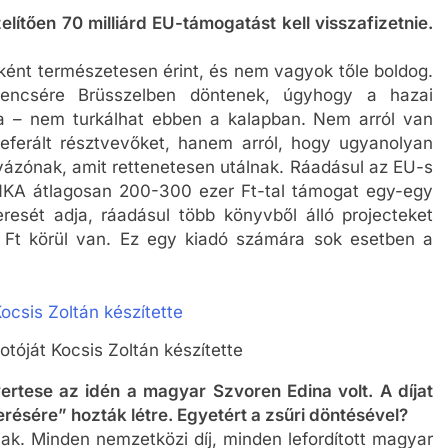
tően 70 milliárd EU-támogatást kell visszafizetnie.
rként természetesen érint, és nem vagyok tőle boldog.
rencsére Brüsszelben döntenek, úgyhogy a hazai
a – nem turkálhat ebben a kalapban. Nem arról van
eferált résztvevőket, hanem arról, hogy ugyanolyan
pályázónak, amit rettenetesen utálnak. Ráadásul az EU-s
NKA átlagosan 200-300 ezer Ft-tal támogat egy-egy
esét adja, ráadásul több könyvből álló projecteket
 Ft körül van. Ez egy kiadó számára sok esetben a
otóját Kocsis Zoltán készítette
yertese az idén a magyar Szvoren Edina volt. A díjat
résére” hozták létre. Egyetért a zsűri döntésével?
nak. Minden nemzetközi díj, minden lefordított magyar