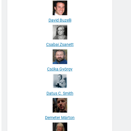
David Buzelli
Csabai Zsanett
Csóka György
Datus C. Smith
Demeter Márton