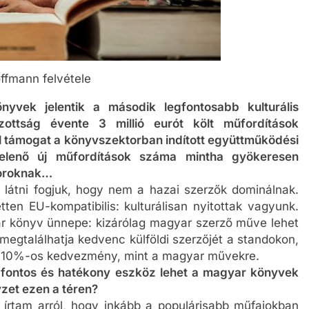
offmann felvétele
vek jelentik a második legfontosabb kulturális
ottság évente 3 millió eurót költ műfordítások
al támogat a könyvszektorban indított együttműködési
elenő új műfordítások száma mintha gyökeresen
soroknak…
látni fogjuk, hogy nem a hazai szerzők dominálnak.
ten EU-kompatibilis: kulturálisan nyitottak vagyunk.
r könyv ünnepe: kizárólag magyar szerző műve lehet
 megtalálhatja kedvenc külföldi szerzőjét a standokon,
i 10%-os kedvezmény, mint a magyar művekre.
 fontos és hatékony eszköz lehet a magyar könyvek
yzet ezen a téren?
 írtam arról, hogy inkább a populárisabb műfajokban