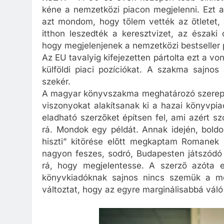
kéne a nemzetközi piacon megjelenni. Ezt a
azt mondom, hogy tőlem vették az ötletet,
itthon leszedték a keresztvizet, az észak
hogy megjelenjenek a nemzetközi bestseller 
Az EU tavalyig kifejezetten pártolta ezt a v
külföldi piaci pozíciókat. A szakma sajnos
szekér.
A magyar könyvszakma meghatározó szereplő
viszonyokat alakítsanak ki a hazai könyvpiac
eladható szerzőket építsen fel, ami azért s
rá. Mondok egy példát. Annak idején, boldo
hiszti” kitörése előtt megkaptam Romanek
nagyon feszes, sodró, Budapesten játszódó 
rá, hogy megjelentesse. A szerző azóta e
könyvkiadóknak sajnos nincs szemük a m
változtat, hogy az egyre marginálisabbá vál