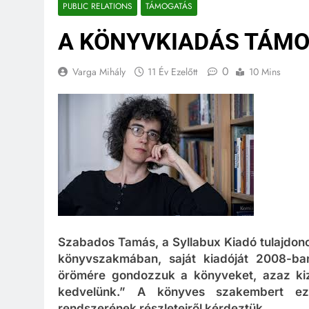
PUBLIC RELATIONS
TÁMOGATÁS
A KÖNYVKIADÁS TÁM
0
Varga Mihály
11 Év Ezelőtt
10 Mins
Szabados Tamás, a Syllabux Kiadó tulajdono
könyvszakmában, saját kiadóját 2008-ban 
örömére gondozzuk a könyveket, azaz kizá
kedvelünk.” A könyves szakembert ezú