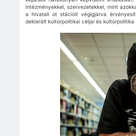
képesek hatékonyan képviselni érdekeiket.
intézményekkel, szervezetekkel, mint azokka
a hivatali út stációit végigjárva érvényes
deklarált kultúrpolitikai céljai és kultúrpolit