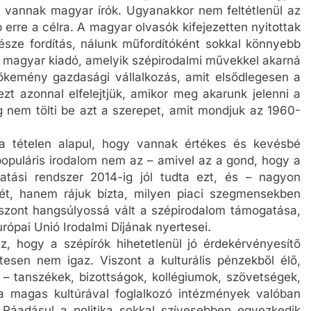
gy vannak magyar írók. Ugyanakkor nem feltétlenül az
erre a célra. A magyar olvasók kifejezetten nyitottak
észe fordítás, nálunk műfordítóként sokkal könnyebb
d magyar kiadó, amelyik szépirodalmi művekkel akarná
kőkemény gazdasági vállalkozás, amit elsődlegesen a
t azonnal elfelejtjük, amikor meg akarunk jelenni a
 nem tölti be azt a szerepet, amit mondjuk az 1960-
a tételen alapul, hogy vannak értékes és kevésbé
populáris irodalom nem az – amivel az a gond, hogy a
ási rendszer 2014-ig jól tudta ezt, és – nagyon
t, hanem rájuk bízta, milyen piaci szegmensekben
viszont hangsúlyossá vált a szépirodalom támogatása,
rópai Unió Irodalmi Díjának nyertesei.
, hogy a szépírók hihetetlenül jó érdekérvényesítő
esen nem igaz. Viszont a kulturális pénzekből élő,
 – tanszékek, bizottságok, kollégiumok, szövetségek,
 a magas kultúrával foglalkozó intézmények valóban