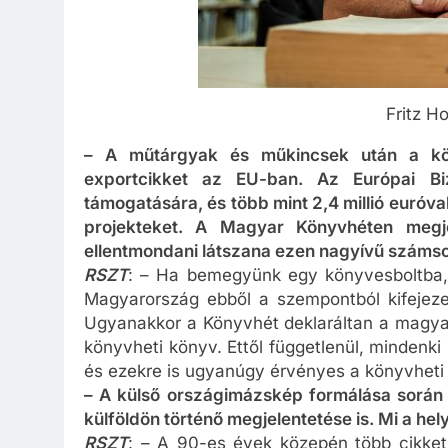
Fritz H
– A műtárgyak és műkincsek után a köny
exportcikket az EU-ban. Az Európai Biz
támogatására, és több mint 2,4 millió euróv
projekteket. A Magyar Könyvhéten megj
ellentmondani látszana ezen nagyívű szám
RSZT
: – Ha bemegyünk egy könyvesboltba, 
Magyarország ebből a szempontból kifejezet
Ugyanakkor a Könyvhét deklaráltan a magya
könyvheti könyv. Ettől függetlenül, mindenki
és ezekre is ugyanúgy érvényes a könyvhet
– A külső országimázskép formálása során
külföldön történő megjelentetése is. Mi a hel
RSZT
: – A 90-es évek közepén több cikket