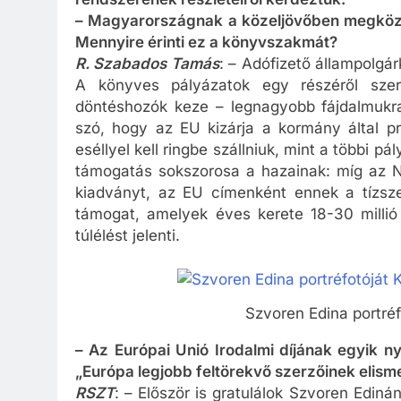
rendszerének részleteiről kérdeztük.
– Magyarországnak a közeljövőben megközelí
Mennyire érinti ez a könyvszakmát?
R. Szabados Tamás
: – Adófizető állampolgá
A könyves pályázatok egy részéről sze
döntéshozók keze – legnagyobb fájdalmukr
szó, hogy az EU kizárja a kormány által pr
eséllyel kell ringbe szállniuk, mint a többi 
támogatás sokszorosa a hazainak: míg az 
kiadványt, az EU címenként ennek a tízszer
támogat, amelyek éves kerete 18-30 millió
túlélést jelenti.
Szvoren Edina portréf
– Az Európai Unió Irodalmi díjának egyik n
„Európa legjobb feltörekvő szerzőinek elisme
RSZT
: – Először is gratulálok Szvoren Ediná