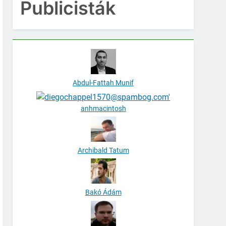
Publicisták
Abdul-Fattah Munif
anhmacintosh
Archibald Tatum
Bakó Ádám