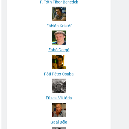
F. Tóth Tibor Benedek
Fábián Kristóf
Fabó Gergő
Fóti Péter Csaba
Füzesi Viktória
Gaál Béla