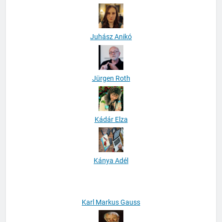
Judith Waldvogel-Bencze
Juhász Anikó
Jürgen Roth
Kádár Elza
Kánya Adél
Karl Markus Gauss