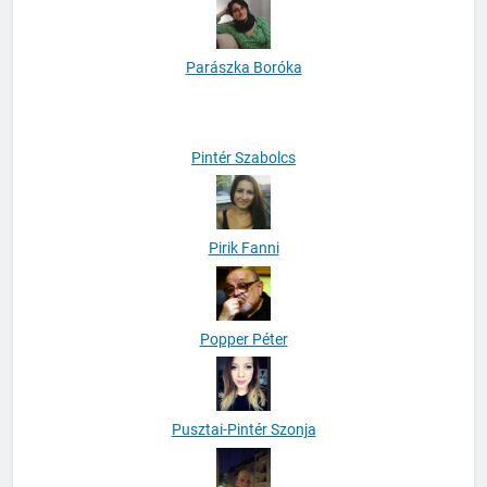
Parászka Boróka
Pintér Szabolcs
Pirik Fanni
Popper Péter
Pusztai-Pintér Szonja