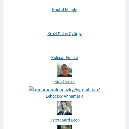
Kristóf Mihály
Kröel-Dulay György
Kulcsár Emőke
Kuti Tamás
Lehoczky Annamária
Ostergaard Leon