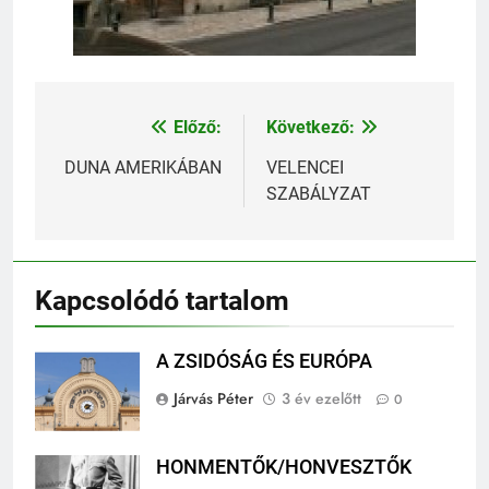
Előző:
Következő:
Bejegyzés
navigáció
DUNA AMERIKÁBAN
VELENCEI
SZABÁLYZAT
Kapcsolódó tartalom
A ZSIDÓSÁG ÉS EURÓPA
Járvás Péter
3 év ezelőtt
0
HONMENTŐK/HONVESZTŐK