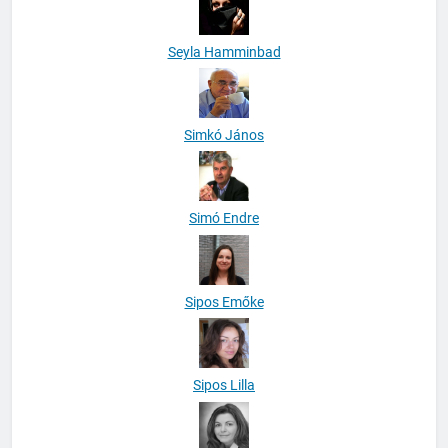
Seyla Hamminbad
Simkó János
Simó Endre
Sipos Emőke
Sipos Lilla