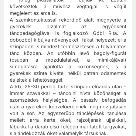
– főleg plüssállatok – bújtak ki. Ezután
következtek a művész végtagjai, s végül
megjelent az arca is.
A szemkontaktussal rekordidő alatt megnyerte a
gyerekek bizalmát az egyébként
táncpedagógiával is foglalkozó Góbi Rita. A
dobozból kibújva növényeket, fákat helyezett el a
színpadon, s mindezt természetesen a folyamatos
tánc közben. Az utóbbin levő bagoly-figurát
(csupán a mozdulataival, a mimikájával)
simogatásra ajánlotta a közönségnek, s a
gyerekek szinte kivétel nélkül bátran odamentek
és éltek a lehetőséggel.
A kb. 25-30 percig tartó színpadi előadás után –
immár szavakkal – táncolni hívta közönségét a
szomszédos helyiségbe. A passzív befogadás
után a gyerekek képzelőerejének megmozgatásán
volt a sor. Az egyszerűbb tánclépések tanulása
mellett arra kérte őket, rajzoljanak ujjaikkal,
lábukkal a darab első felében már látott tárgyakat,