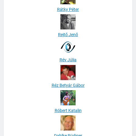
Rátky Péter
Rejtő Jenő
Rév Júlia
Réz Betyár Gábor
Róbert Katalin