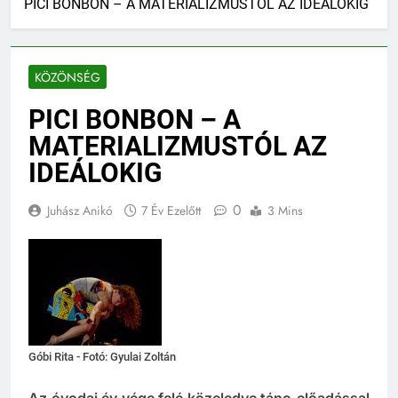
PICI BONBON – A MATERIALIZMUSTÓL AZ IDEÁLOKIG
KÖZÖNSÉG
PICI BONBON – A
MATERIALIZMUSTÓL AZ
IDEÁLOKIG
0
Juhász Anikó
7 Év Ezelőtt
3 Mins
Góbi Rita - Fotó: Gyulai Zoltán