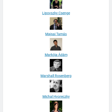
Lipovszky Csenge
Majsai Tamás
Markója Ádám
Marshall Rosenberg
Michal Hvoreczky