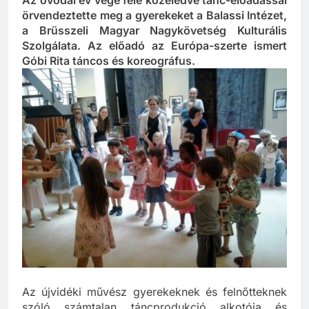
Az óvodai év vége felé közeledve tánc-előadással
örvendeztette meg a gyerekeket a Balassi Intézet,
a Brüsszeli Magyar Nagykövetség Kulturális
Szolgálata. Az előadó az Európa-szerte ismert
Góbi Rita táncos és koreográfus.
Az újvidéki művész gyerekeknek és felnőtteknek