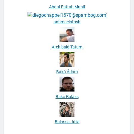
Abdul-Fattah Munif
anhmacintosh
Archibald Tatum
Bakó Ádám
Bakó Balázs
Balassa Júlia