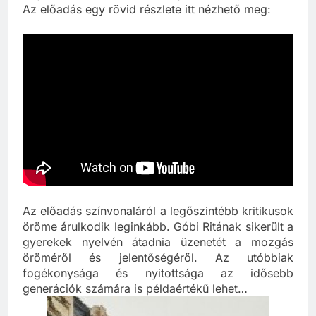
s ajándékozzák őket valamelyik társuknak.
Az előadás egy rövid részlete itt nézhető meg:
Az előadás színvonaláról a legőszintébb kritikusok
öröme árulkodik leginkább. Góbi Ritának sikerült a
gyerekek nyelvén átadnia üzenetét a mozgás
öröméről és jelentőségéről. Az utóbbiak
fogékonysága és nyitottsága az idősebb
generációk számára is példaértékű lehet…