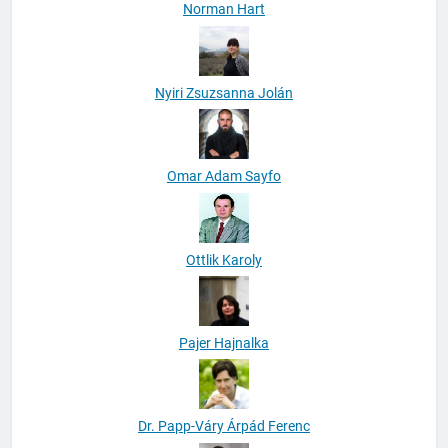
Norman Hart
Nyiri Zsuzsanna Jolán
Omar Adam Sayfo
Ottlik Karoly
Pajer Hajnalka
Dr. Papp-Váry Árpád Ferenc