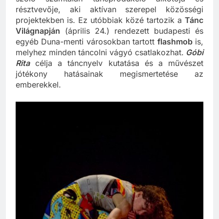
szóló számtalan táncprodukció alkotója és
résztvevője, aki aktívan szerepel közösségi
projektekben is. Ez utóbbiak közé tartozik a
Tánc
Világnapján
(április 24.) rendezett budapesti és
egyéb Duna-menti városokban tartott
flashmob
is,
melyhez minden táncolni vágyó csatlakozhat.
Góbi
Rita
célja a táncnyelv kutatása és a művészet
jótékony hatásainak megismertetése az
emberekkel.