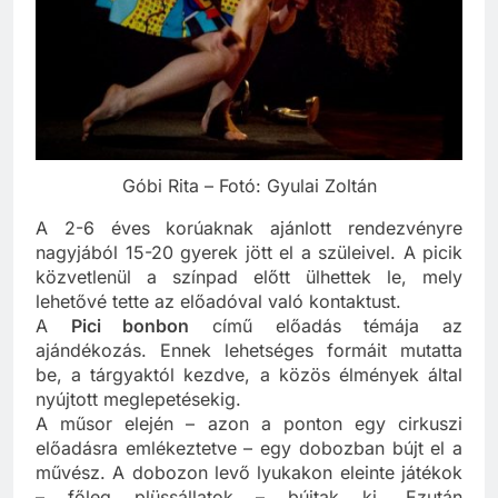
Góbi Rita – Fotó: Gyulai Zoltán
A 2-6 éves korúaknak ajánlott rendezvényre
nagyjából 15-20 gyerek jött el a szüleivel. A picik
közvetlenül a színpad előtt ülhettek le, mely
lehetővé tette az előadóval való kontaktust.
A
Pici bonbon
című előadás témája az
ajándékozás. Ennek lehetséges formáit mutatta
be, a tárgyaktól kezdve, a közös élmények által
nyújtott meglepetésekig.
A műsor elején – azon a ponton egy cirkuszi
előadásra emlékeztetve – egy dobozban bújt el a
művész. A dobozon levő lyukakon eleinte játékok