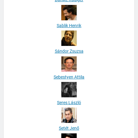
Dahlke Rüdiger
Sablik Henrik
Sándor Zsuzsa
Sebestyen Attila
Seres László
Setét Jenő