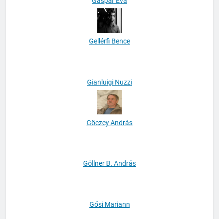
Gáspár Éva
Gellérfi Bence
Gianluigi Nuzzi
Göczey András
Göllner B. András
Gősi Mariann