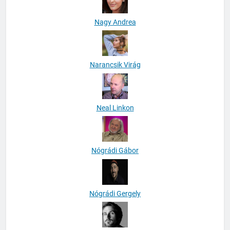
Nagy Andrea
Narancsik Virág
Neal Linkon
Nógrádi Gábor
Nógrádi Gergely