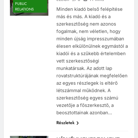
MÉDIA
ezelőtt
0
11 mins
PUBLIC
Minden kiadó belső felépítése
RELATIONS
más és más. A kiadó és a
szerkesztőség nem azonos
fogalmak, nem véletlen, hogy
minden újság impresszumában
élesen elkülönülnek egymástól a
kiadói és a szűkebb értelemben
vett szerkesztőségi
munkatársak. Az adott lap
rovatstruktúrájának megfelelően
az egyes részlegek is eltérő
létszámmal működnek. A
szerkesztőség egyes számú
vezetője a főszerkesztő, a
beosztottainak azonban…
Részletek