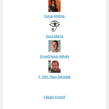
Berényi Zsuzsanna Ágnes
Dunai Andrea
Dura Márta
Enyedi Nagy Mihály
F. Tóth Tibor Benedek
Fábián Kristóf