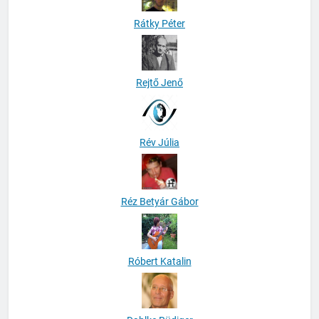
Rátky Péter
Rejtő Jenő
Rév Júlia
Réz Betyár Gábor
Róbert Katalin