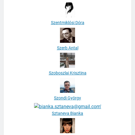
Szentiványi Gábor
Szentmiklósi Dóra
Szerb Antal
Szoboszlai Krisztina
Szondi György
Sztaneva Bianka