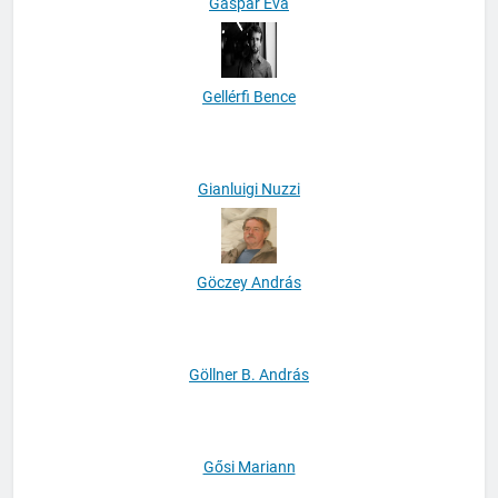
Gáspár Éva
Gellérfi Bence
Gianluigi Nuzzi
Göczey András
Göllner B. András
Gősi Mariann