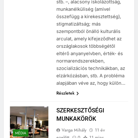
stb. –, alacsony iskolázottság,
munkanélküliség (amivel
összefügg a kirekesztettség),
stigmatizáltság; más
szempontból önálló kulturális
arculat, amely kifejeződhet az
országlakosok többségétől
eltérő anyanyelvben, érték- és
normarendszerekben,
szocializációs technikákban, az
elzárkózásban, stb. A probléma
alapjában véve az, hogy külön…
Részletek
SZERKESZTŐSÉGI
MUNKAKÖRÖK
Varga Mihály
11 év