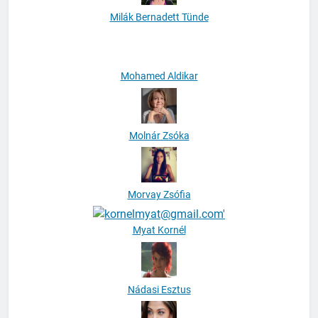
Milák Bernadett Tünde
Mohamed Aldikar
Molnár Zsóka
Morvay Zsófia
Myat Kornél
Nádasi Esztus