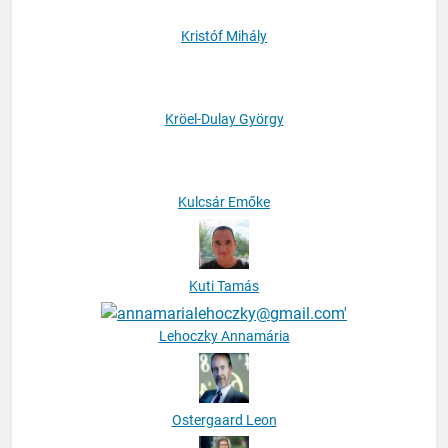
Kristóf Mihály
Kröel-Dulay György
Kulcsár Emőke
Kuti Tamás
Lehoczky Annamária
Ostergaard Leon