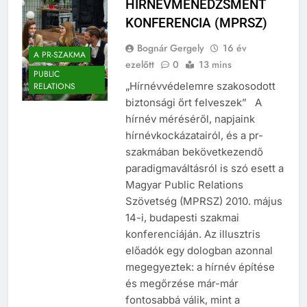
HÍRNÉVMENEDZSMENT
KONFERENCIA (MPRSZ)
Bognár Gergely
16 év
A PR-SZAKMA
ezelőtt
0
13 mins
PUBLIC
„Hírnévvédelemre szakosodott
RELATIONS
biztonsági őrt felveszek” A
hírnév méréséről, napjaink
hírnévkockázatairól, és a pr-
szakmában bekövetkezendő
paradigmaváltásról is szó esett a
Magyar Public Relations
Szövetség (MPRSZ) 2010. május
14-i, budapesti szakmai
konferenciáján. Az illusztris
előadók egy dologban azonnal
megegyeztek: a hírnév építése
és megőrzése már-már