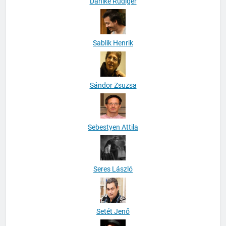
Dahlke Rüdiger
Sablik Henrik
Sándor Zsuzsa
Sebestyen Attila
Seres László
Setét Jenő