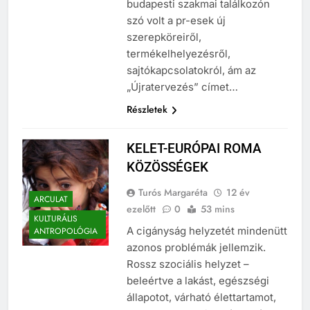
budapesti szakmai találkozón
szó volt a pr-esek új
szerepköreiről,
termékelhelyezésről,
sajtókapcsolatokról, ám az
„Újratervezés” címet…
Részletek
KELET-EURÓPAI ROMA
KÖZÖSSÉGEK
Turós Margaréta
12 év
ARCULAT
ezelőtt
0
53 mins
KULTURÁLIS
A cigányság helyzetét mindenütt
ANTROPOLÓGIA
azonos problémák jellemzik.
Rossz szociális helyzet –
beleértve a lakást, egészségi
állapotot, várható élettartamot,