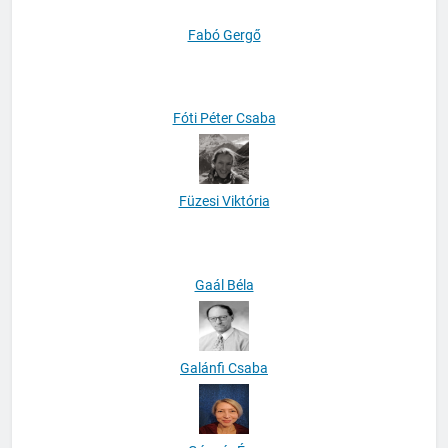
Fabó Gergő
Fóti Péter Csaba
Füzesi Viktória
Gaál Béla
Galánfi Csaba