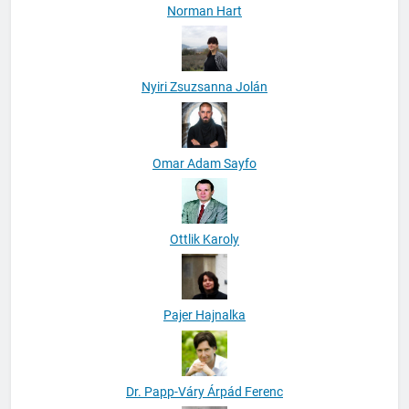
Norman Hart
Nyiri Zsuzsanna Jolán
Omar Adam Sayfo
Ottlik Karoly
Pajer Hajnalka
Dr. Papp-Váry Árpád Ferenc