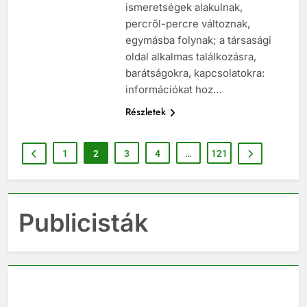
társaságok, alkalmi
ismeretségek alakulnak,
percről-percre változnak,
egymásba folynak; a társasági
oldal alkalmas találkozásra,
barátságokra, kapcsolatokra:
információkat hoz…
Részletek
1
2
3
4
…
121
Publicisták