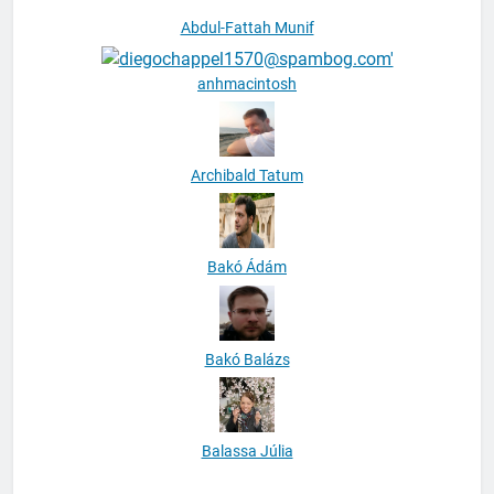
Abdul-Fattah Munif
anhmacintosh
Archibald Tatum
Bakó Ádám
Bakó Balázs
Balassa Júlia