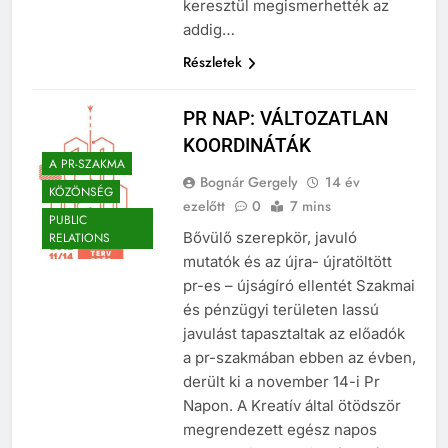
keresztül megismerhették az
addig…
Részletek
PR NAP: VÁLTOZATLAN
KOORDINÁTÁK
A PR-SZAKMA
Bognár Gergely
14 év
KÖZÖNSÉG
ezelőtt
0
7 mins
PUBLIC
Bővülő szerepkör, javuló
RELATIONS
mutatók és az újra- újratöltött
pr-es – újságíró ellentét Szakmai
és pénzügyi területen lassú
javulást tapasztaltak az előadók
a pr-szakmában ebben az évben,
derült ki a november 14-i Pr
Napon. A Kreatív által ötödször
megrendezett egész napos