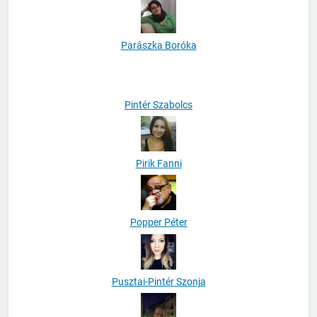
Parászka Boróka
Pintér Szabolcs
Pirik Fanni
Popper Péter
Pusztai-Pintér Szonja