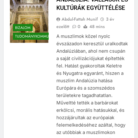
ANDALÚZIA: VALLÁSOK ÉS
KULTÚRÁK EGYÜTTÉLÉSE
Abdul-Fattah Munif
3 év
ezelőtt
0
48 mins
BIZALOM
A muszlimok közel nyolc
TUDOMÁNYKOMMUNIKÁCIÓ
évszázadon keresztül uralkodtak
Andalúziában, ahol nem csupán
a saját civilizációjukat építették
fel. Hatást gyakoroltak Keletre
és Nyugatra egyaránt, hiszen a
muszlim Andalúzia hatása
Európára és a szomszédos
területekre tagadhatatlan.
Műveltté tették a barbárokat
erkölcsi, morális hatásukkal, és
hozzájárultak az európaiak
felemelkedéséhez azáltal, hogy
az utóbbiak a muszlimokon