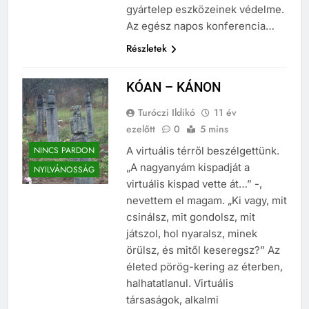
fontosabbá válik, mint a
gyártelep eszközeinek védelme.
Az egész napos konferencia…
Részletek
KÓAN – KÁNON
Turóczi Ildikó
11 év
ezelőtt
0
5 mins
NINCS PARDON
A virtuális térről beszélgettünk.
„A nagyanyám kispadját a
NYILVÁNOSSÁG
virtuális kispad vette át…” -,
nevettem el magam. „Ki vagy, mit
csinálsz, mit gondolsz, mit
játszol, hol nyaralsz, minek
örülsz, és mitől keseregsz?” Az
életed pörög-kering az éterben,
halhatatlanul. Virtuális