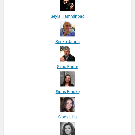
Seyla Hamminbad
Simkó János
Simó Endre
Sipos Emőke
Sipos Lilla