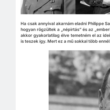
Ha csak annyival akarnám eladni Philippe Sa
hogyan rögzültek a „népirtás” és az „ember
akkor gyakorlatilag élve temetném el az id
is teszek így. Mert ez a mű sokkal több ennél