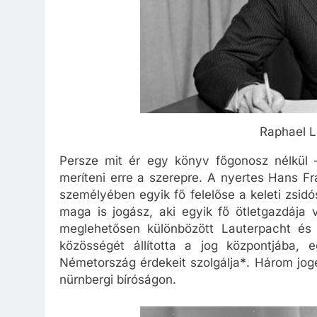
Raphael L
Persze mit ér egy könyv főgonosz nélkül 
meríteni erre a szerepre. A nyertes Hans Fr
személyében egyik fő felelőse a keleti zsidó
maga is jogász, aki egyik fő ötletgazdája 
meglehetősen különbözött Lauterpacht és 
közösségét állította a jog központjába,
Németország érdekeit szolgálja
*
. Három jog
nürnbergi bíróságon.