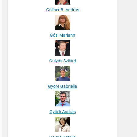
Göllner B. András
Gősi Mariann
Gulyás Szilárd
Györe Gabriella
Györfi András