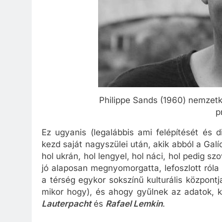
Philippe Sands (1960) nemzetk
p
Ez ugyanis (legalábbis ami felépítését és di
kezd saját nagyszülei után, akik abból a Gal
hol ukrán, hol lengyel, hol náci, hol pedig s
jó alaposan megnyomorgatta, lefoszlott ról
a térség egykor sokszínű kulturális központ
mikor hogy), és ahogy gyűlnek az adatok, k
Lauterpacht
és
Rafael Lemkin
.