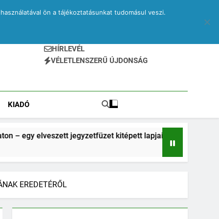
használatával ön a tájékoztatásunkat tudomásul veszi.
HÍRLEVÉL
VÉLETLENSZERŰ ÚJDONSÁG
KIADÓ
 jegyzetfüzet kitépett lapjai
Drone – egy elves
2 Hónap Ezelőtt
MÁNAK EREDETÉRŐL