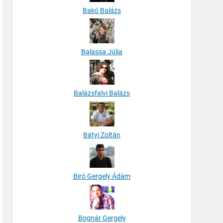
Bakó Balázs
Balassa Júlia
Balázsfalvi Balázs
Bátyi Zoltán
Biró Gergely Ádám
Bognár Gergely