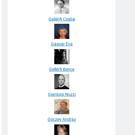
Galánfi Csaba
Gáspár Éva
Gellérfi Bence
Gianluigi Nuzzi
Göczey András