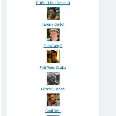
F. Tóth Tibor Benedek
Fábián Kristóf
Fabó Gergő
Fóti Péter Csaba
Füzesi Viktória
Gaál Béla