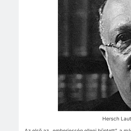
Hersch Laut
Az első az „emberiesség elleni bűntett”, a má