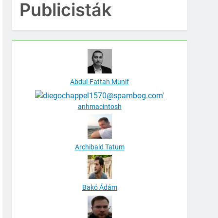
Publicisták
Abdul-Fattah Munif
anhmacintosh
Archibald Tatum
Bakó Ádám