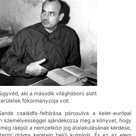
ügyvéd, aki a második világháború alatt
területek főkormányzója volt.
nds családfa-feltárása párosulva a kelet-európai
n személyességgel ajándékozza meg a könyvet, hogy
e még ráépül a nemzetközi jog átalakulásának kérdése,
ermi dráma keretein belül kulminál. És ez az elem