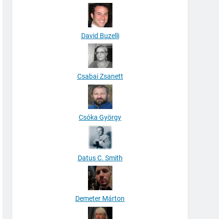
David Buzelli
Csabai Zsanett
Csóka György
Datus C. Smith
Demeter Márton