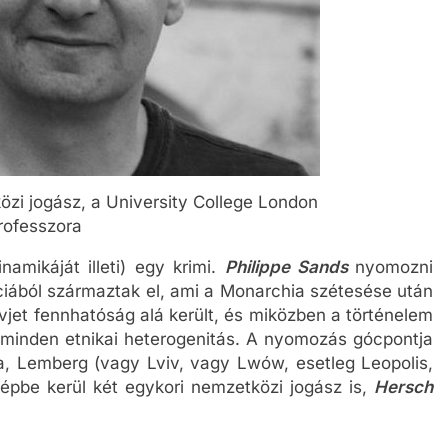
özi jogász, a University College London
rofesszora
namikáját illeti) egy krimi.
Philippe Sands
nyomozni
íciából származtak el, ami a Monarchia szétesése után
zovjet fennhatóság alá került, és miközben a történelem
a minden etnikai heterogenitás. A nyomozás gócpontja
ja, Lemberg (vagy Lviv, vagy Lwów, esetleg Leopolis,
épbe kerül két egykori nemzetközi jogász is,
Hersch