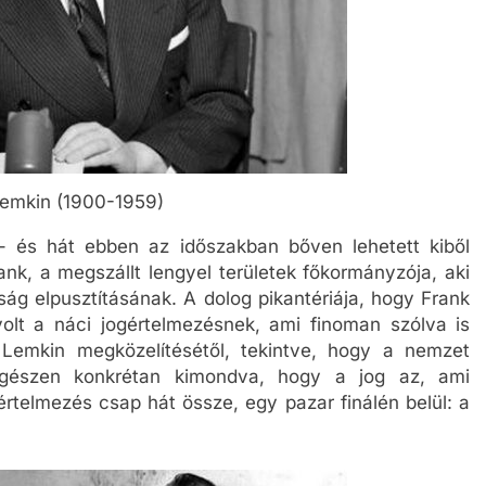
emkin (1900-1959)
– és hát ebben az időszakban bőven lehetett kiből
ank, a megszállt lengyel területek főkormányzója, aki
ság elpusztításának. A dolog pikantériája, hogy Frank
volt a náci jogértelmezésnek, ami finoman szólva is
Lemkin megközelítésétől, tekintve, hogy a nemzet
 egészen konkrétan kimondva, hogy a jog az, ami
értelmezés csap hát össze, egy pazar finálén belül: a