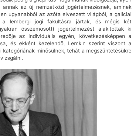
i annak az új nemzetközi jogértelmezésnek, aminek
ten ugyanabból az azóta elveszett világból, a galíciai
a lembergi jogi fakultásra jártak, és mégis két
yakran összemosott) jogértelmezést alakítottak ki
redője az individuális egyén, következésképpen a
sa, és ekként kezelendő, Lemkin szerint viszont a
ogi kategóriának minősülnek, tehát a megszüntetésükre
vizsgálni.