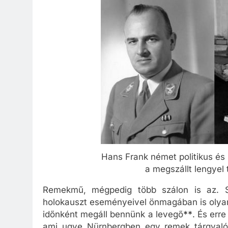
Hans Frank német politikus és 
a megszállt lengyel 
Remekmű, mégpedig több szálon is az. Sa
holokauszt eseményeivel önmagában is olya
időnként megáll bennünk a levegő
**
. És err
ami ugye Nürnbergben egy remek tárgyalót