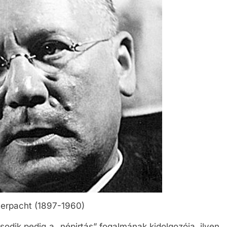
erpacht (1897-1960)
sodik pedig a „népirtás” fogalmának kidolgozója, ilyen