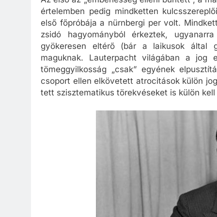
értelemben pedig mindketten kulcsszereplő
első főpróbája a nürnbergi per volt. Mindket
zsidó hagyományból érkeztek, ugyanarra 
gyökeresen eltérő (bár a laikusok által g
maguknak. Lauterpacht világában a jog e
tömeggyilkosság „csak” egyének elpusztítá
csoport ellen elkövetett atrocitások külön j
tett szisztematikus törekvéseket is külön kell 