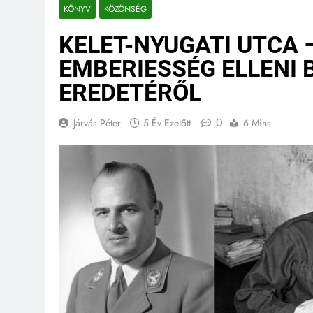
KÖNYV
KÖZÖNSÉG
KELET-NYUGATI UTCA –
EMBERIESSÉG ELLENI
EREDETÉRŐL
0
Járvás Péter
5 Év Ezelőtt
6 Mins