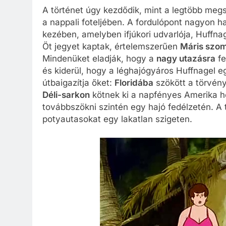
A történet úgy kezdődik, mint a legtöbb meg
a nappali foteljében. A fordulópont nagyon ha
kezében, amelyben ifjúkori udvarlója, Huff
Öt jegyet kaptak, értelemszerűen
Máris szo
Mindenüket eladják, hogy a
nagy utazásra
fe
és kiderül, hogy a léghajógyáros Huffnagel eg
útbaigazítja őket:
Floridába
szökött a törvény
Déli-sarkon
kötnek ki a napfényes Amerika he
továbbszökni szintén egy hajó fedélzetén. A t
potyautasokat egy lakatlan szigeten.