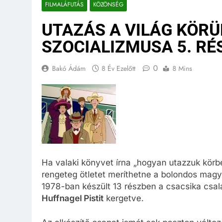
FILMALÁFUTÁS
KÖZÖNSÉG
UTAZÁS A VILÁG KÖRÜ
SZOCIALIZMUSA 5. RÉ
0
Bakó Ádám
8 Év Ezelőtt
8 Mins
Ha valaki könyvet írna „hogyan utazzuk körbe
rengeteg ötletet meríthetne a bolondos magy
1978-ban készült 13 részben a csacsika csalá
Huffnagel Pistit
kergetve.