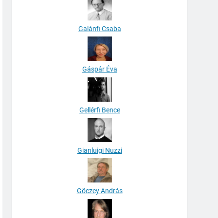
Galánfi Csaba
Gáspár Éva
Gellérfi Bence
Gianluigi Nuzzi
Göczey András