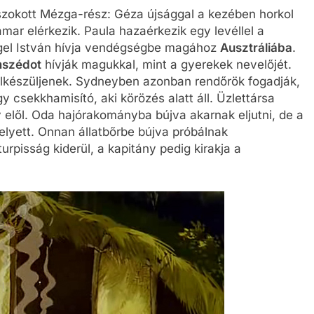
szokott Mézga-rész: Géza újsággal a kezében horkol
mar elérkezik. Paula hazaérkezik egy levéllel a
nagel István hívja vendégségbe magához
Ausztráliába
.
mszédot
hívják magukkal, mint a gyerekek nevelőjét.
lkészüljenek. Sydneyben azonban rendőrök fogadják,
y csekkhamisító, aki körözés alatt áll. Üzlettársa
 elől. Oda hajórakományba bújva akarnak eljutni, de a
lyett. Onnan állatbőrbe bújva próbálnak
urpisság kiderül, a kapitány pedig kirakja a