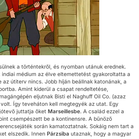
esülnek a történtekről, és nyomban utánuk erednek.
 indiai médium az élve eltemettetést gyakoroltatta a
 az útiterv nincs. Jobb híján beállnak katonának, a
ortba. Amint kiderül a csapat rendeltetése,
gángépén eljutnak Bisti el Naghuff Oil Co. (azaz
s volt. Így teveháton kell megtegyék az utat. Egy
jótevő juttatja őket
Marseillesbe
. A család ezzel a
roint csempészett be a kontinensre. A bűnöző
zerencsejáték során kamatoztatnak. Sokáig nem tart a
ket elszedik. Innen
Párzsiba
utaznak, hogy a magyar