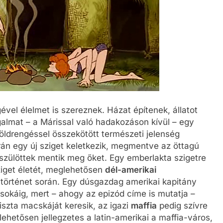
gével élelmet is szereznek. Házat építenek, állatot
almat – a Márissal való hadakozáson kívül – egy
földrengéssel összekötött természeti jelenség
rán egy új sziget keletkezik, megmentve az öttagú
nnszülöttek mentik meg őket. Egy emberlakta szigetre
sziget életét, meglehetősen
dél-amerikai
 történet során. Egy dúsgazdag amerikai kapitány
t sokáig, mert – ahogy az epizód címe is mutatja –
riszta macskáját keresik, az igazi
maffia
pedig szívre
ehetősen jellegzetes a latin-amerikai a maffia-város,