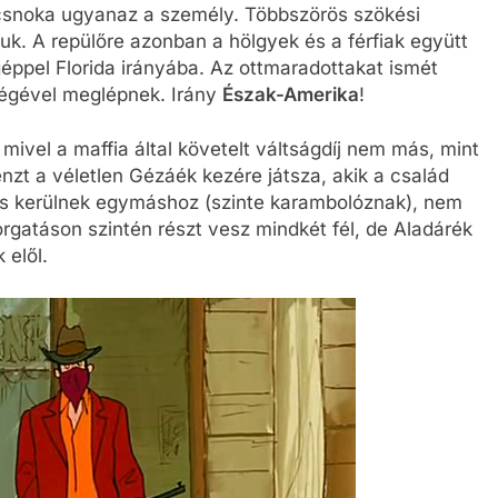
csnoka ugyanaz a személy. Többszörös szökési
iuk. A repülőre azonban a hölgyek és a férfiak együtt
éppel Florida irányába. Az ottmaradottakat ismét
ségével meglépnek. Irány
Észak-Amerika
!
 mivel a maffia által követelt váltságdíj nem más, mint
énzt a véletlen Gézáék kezére játsza, akik a család
 is kerülnek egymáshoz (szinte karambolóznak), nem
orgatáson szintén részt vesz mindkét fél, de Aladárék
 elől.