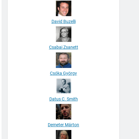
David Buzelli
Csabai Zsanett
Csóka György
Datus C. Smith
Demeter Márton