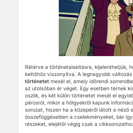
Rátérve a történetalakításra, kijelenthetjük,
kettőhöz viszonyítva. A legnagyobb változás
történetet
mesél el, amely időrendi sorrendbe
az utolsóban ér véget. Egy esetben térnek kis
oszlik, és két külön történetet mesél el egyi
párosról, mikor a hölgyekről kapunk informác
sorozat, hiszen ha a közepéről látott a néző
összefüggéseiben a cselekményeket, bár így 
részeket, elejétől végig csak a cikksorozath