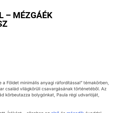
L – MÉZGÁÉK
SZ
 a Földet minimális anyagi ráfordítással” témakörben,
ar család világkörüli csavargásának történetéből. Az
d körbeutazza bolygónkat, Paula régi udvarlóját,