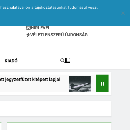
használatával ön a tájékoztatásunkat tudomásul veszi.
HÍRLEVÉL
VÉLETLENSZERŰ ÚJDONSÁG
KIADÓ
pett lapjai
Drone – egy elveszett jegyzetfüzet 
2 Hónap Ezelőtt