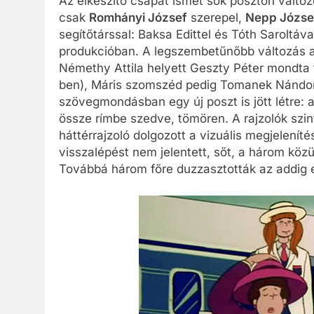
Az elkészítő csapat ismét sok poszton változo
csak
Romhányi József
szerepel,
Nepp Józse
segítőtárssal: Baksa Edittel és Tóth Saroltá
produkcióban. A legszembetűnőbb változás a
Némethy Attila helyett Geszty Péter mondta 
ben), Máris szomszéd pedig Tomanek Nándor 
szövegmondásban egy új poszt is jött létre: 
össze rímbe szedve, tömören. A rajzolók szin
háttérrajzoló dolgozott a vizuális megjelení
visszalépést nem jelentett, sőt, a három közü
Továbbá három főre duzzasztották az addig 