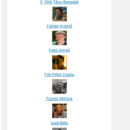
F. Tóth Tibor Benedek
Fábián Kristóf
Fabó Gergő
Fóti Péter Csaba
Füzesi Viktória
Gaál Béla