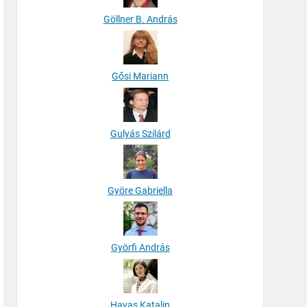
Göllner B. András
Gősi Mariann
Gulyás Szilárd
Györe Gabriella
Györfi András
Havas Katalin