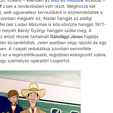
tt. Íróként – ellenben az
első
és
második
évaddal –
f
csak a rendezésben vett részt. Méghozzá két
val, akik ugyanakkor tervezőként is közreműködtek a
zonban mégsem ez; Aladár hangját az addigi
fel (aki
Lúdas Matyinak
is kölcsönözte hangját 1977-
helyett Bárdy György hangján szólal meg. A
az előző részek tartalmát
Gálvölgyi János
foglalja
tén kicserélődtek. Jelen esetben négy rajzoló és egy
tésen. A csapat redukálása azonban semmiféle
l ez a legesztétikusabb, legjobban kidolgozott széria.
egy személyes operatőri csoportot.