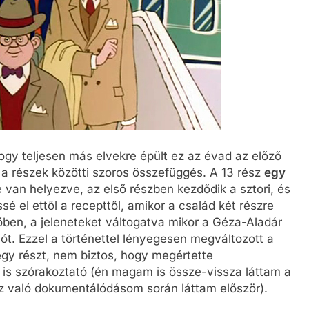
 hogy teljesen más elvekre épült ez az évad az előző
 a részek közötti szoros összefüggés. A 13 rész
egy
 van helyezve, az első részben kezdődik a sztori, és
sé el ettől a recepttől, amikor a család két részre
dőben, a jeleneteket váltogatva mikor a Géza-Aladár
iót. Ezzel a történettel lényegesen megváltozott a
 egy részt, nem biztos, hogy megértette
is szórakoztató (én magam is össze-vissza láttam a
oz való dokumentálódásom során láttam először).