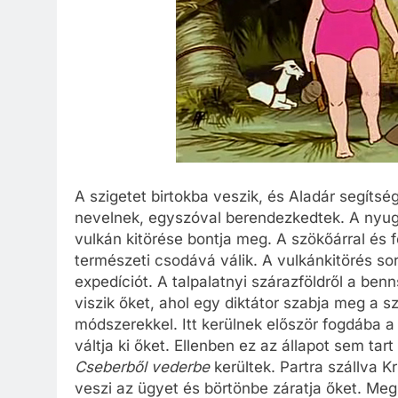
A szigetet birtokba veszik, és Aladár segítsé
nevelnek, egyszóval berendezkedtek. A nyug
vulkán kitörése bontja meg. A szökőárral és 
természeti csodává válik. A vulkánkitörés so
expedíciót. A talpalatnyi szárazföldről a be
viszik őket, ahol egy diktátor szabja meg a 
módszerekkel. Itt kerülnek először fogdába a
váltja ki őket. Ellenben ez az állapot sem tar
Cseberből vederbe
kerültek. Partra szállva K
veszi az ügyet és börtönbe záratja őket. Megl