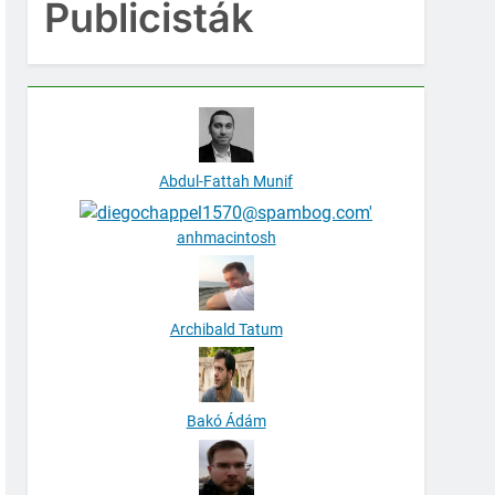
Publicisták
Abdul-Fattah Munif
anhmacintosh
Archibald Tatum
Bakó Ádám