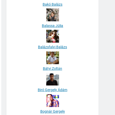
Bakó Balázs
Balassa Júlia
Balázsfalvi Balázs
Bátyi Zoltán
Biró Gergely Ádám
Bognár Gergely