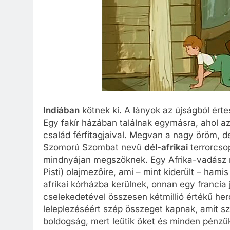
Indiában
kötnek ki. A lányok az újságból ért
Egy fakír házában találnak egymásra, ahol az
család férfitagjaival. Megvan a nagy öröm, de
Szomorú Szombat nevű
dél-afrikai
terrorcsop
mindnyájan megszöknek. Egy Afrika-vadász ma
Pisti) olajmezőire, ami – mint kiderült – hami
afrikai kórházba kerülnek, onnan egy francia 
cselekedetével összesen kétmillió értékű he
leleplezéséért szép összeget kapnak, amit s
boldogság, mert leütik őket és minden pénzü