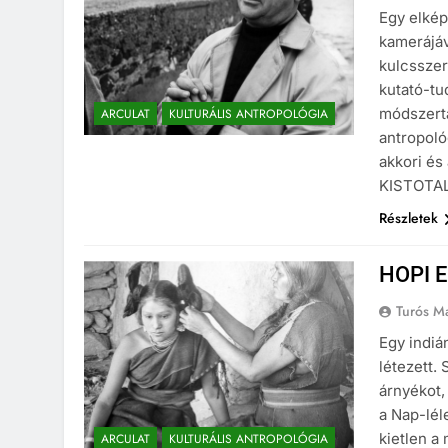
Egy elké
kamerájáv
kulcsszer
kutató-tu
módszerta
ARCULAT
KULTURÁLIS ANTROPOLÓGIA
antropoló
akkori és
KISTOTAL
Részletek
HOPI 
Turós M
Egy indiá
létezett.
árnyékot,
a Nap-lél
kietlen a
ARCULAT
KULTURÁLIS ANTROPOLÓGIA