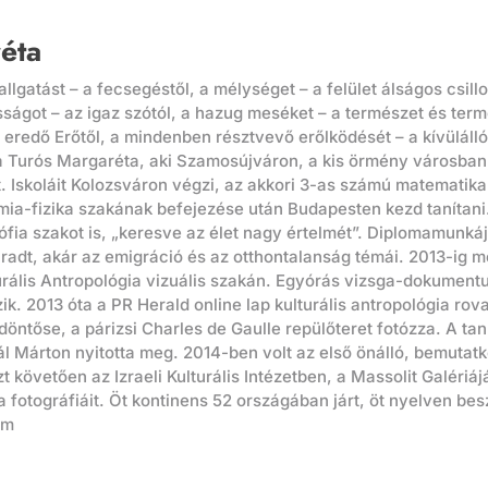
éta
llgatást – a fecsegéstől, a mélységet – a felület álságos csill
sságot – az igaz szótól, a hazug meséket – a természet és term
eredő Erőtől, a mindenben résztvevő erőlködését – a kívüláll
rja Turós Margaréta, aki Szamosújváron, a kis örmény városba
t. Iskoláit Kolozsváron végzi, az akkori 3-as számú matematik
a-fizika szakának befejezése után Budapesten kezd tanítani
ófia szakot is, „keresve az élet nagy értelmét”. Diplomamunkáját
adt, akár az emigráció és az otthontalanság témái. 2013-ig m
rális Antropológia vizuális szakán. Egyórás vizsga-dokumentu
ik. 2013 óta a PR Herald online lap kulturális antropológia ro
öntőse, a párizsi Charles de Gaulle repülőteret fotózza. A taní
pál Márton nyitotta meg. 2014-ben volt az első önálló, bemutatk
 követően az Izraeli Kulturális Intézetben, a Massolit Galéri
 a fotográfiáit. Öt kontinens 52 országában járt, öt nyelven be
om