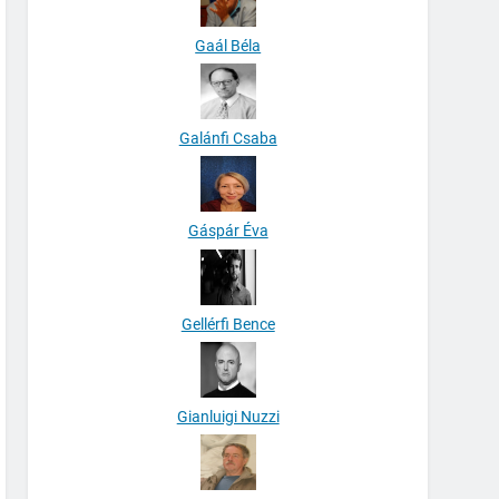
Gaál Béla
Galánfi Csaba
Gáspár Éva
Gellérfi Bence
Gianluigi Nuzzi