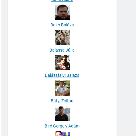
Bakó Balázs
Balassa Júlia
Balázsfalvi Balázs
Bátyi Zoltán
Biró Gergely Ádám