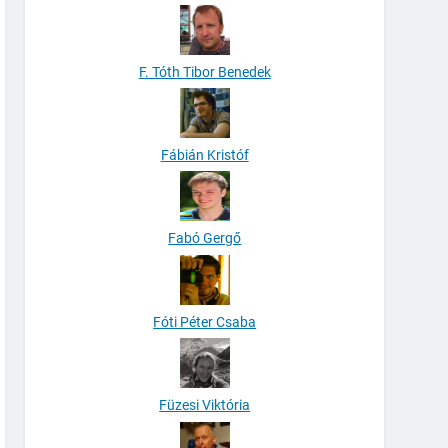
F. Tóth Tibor Benedek
Fábián Kristóf
Fabó Gergő
Fóti Péter Csaba
Füzesi Viktória