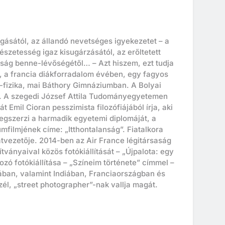
ogásától, az állandó nevetséges igyekezetet – a
észetesség igaz kisugárzásától, az erőltetett
óság benne-lévőségétől… – Azt hiszem, ezt tudja
n, a francia diákforradalom évében, egy fagyos
a-fizika, mai Báthory Gimnáziumban. A Bolyai
. A szegedi József Attila Tudományegyetemen
 Emil Cioran pesszimista filozófiájából írja, aki
egszerzi a harmadik egyetemi diplomáját, a
mfilmjének címe: „Itthontalanság”. Fiatalkora
vatvezetője. 2014-ben az Air France légitársaság
tványaival közös fotókiállítását – „Újpalota: egy
ozó fotókiállítása – „Színeim története” címmel –
ájában, valamint Indiában, Franciaországban és
szél, „street photographer”-nak vallja magát.