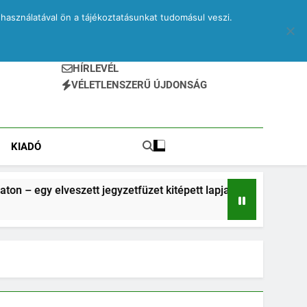
használatával ön a tájékoztatásunkat tudomásul veszi.
HÍRLEVÉL
VÉLETLENSZERŰ ÚJDONSÁG
KIADÓ
zett jegyzetfüzet kitépett lapjai
Drone – egy e
2 Hónap Ezelőtt