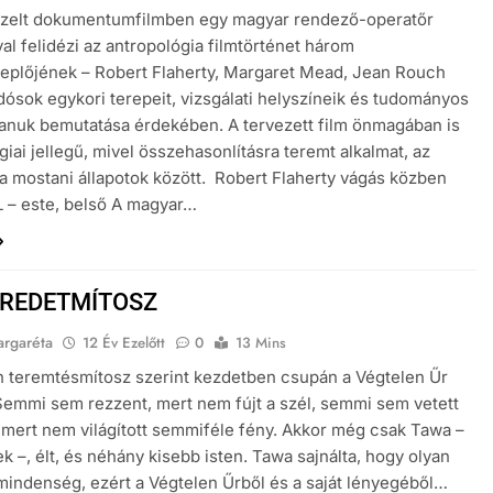
pzelt dokumentumfilmben egy magyar rendező-operatőr
al felidézi az antropológia filmtörténet három
eplőjének – Robert Flaherty, Margaret Mead, Jean Rouch
dósok egykori terepeit, vizsgálati helyszíneik és tudományos
nuk bemutatása érdekében. A tervezett film önmagában is
giai jellegű, mivel összehasonlításra teremt alkalmat, az
 a mostani állapotok között. Robert Flaherty vágás közben
 – este, belső A magyar…
EREDETMÍTOSZ
argaréta
12 Év Ezelőtt
0
13 Mins
n teremtésmítosz szerint kezdetben csupán a Végtelen Űr
 Semmi sem rezzent, mert nem fújt a szél, semmi sem vetett
 mert nem világított semmiféle fény. Akkor még csak Tawa –
ek –, élt, és néhány kisebb isten. Tawa sajnálta, hogy olyan
 mindenség, ezért a Végtelen Űrből és a saját lényegéből…