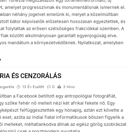
ten Tunézia megszavazott egy történelmetformáló, új
t, amelyet progresszívnak és monumentálisnak ismernek el.
akban néhány jogelvet emelünk ki, melyet a közelmúltban
tott bátor képviselők előzetesen hosszasan egyeztettek, és
kat folytattak az erősen szélsőséges frakciókkal szemben. A
rfiak közötti alkotmányosan garantált egyenjogúság elve.
yos mandátum a környezetvédőknek. Nyilatkozat, amelyben
RIA ÉS CENZORÁLÁS
argaréta
13 Év Ezelőtt
0
3 Mins
ltban a Facebook betiltott egy antropológiai fotográfiát,
y szőke fehér nő melleit nézi két afrikai fekete nő. Egy
yképészt felfüggesztettek egy hónapig, aztán ezt követte a
 eset, azóta az indiai fiatal informatikusok bőszen figyelik a
női melleket, méltatlankodva állnak az egész görög szobrászat
valószínű csak a posztmodern nyugtatja…