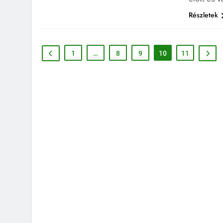
Részletek
1
…
8
9
10
11