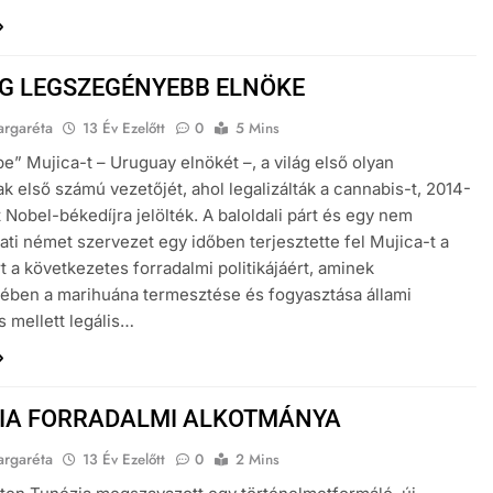
ÁG LEGSZEGÉNYEBB ELNÖKE
argaréta
13 Év Ezelőtt
0
5 Mins
e” Mujica-t – Uruguay elnökét –, a világ első olyan
k első számú vezetőjét, ahol legalizálták a cannabis-t, 2014-
 Nobel-békedíjra jelölték. A baloldali párt és egy nem
ti német szervezet egy időben terjesztette fel Mujica-t a
rt a következetes forradalmi politikájáért, aminek
ében a marihuána termesztése és fogyasztása állami
s mellett legális…
IA FORRADALMI ALKOTMÁNYA
argaréta
13 Év Ezelőtt
0
2 Mins