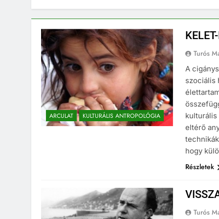
KELET
Turós M
A cigánys
szociális 
élettarta
összefügg
kulturáli
ARCULAT
KULTURÁLIS ANTROPOLÓGIA
eltérő an
technikák
hogy kül
Részletek
VISSZ
Turós M