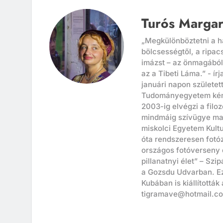
Turós Margar
„Megkülönböztetni a ha
bölcsességtől, a ripac
imázst – az önmagából 
az a Tibeti Láma.” - í
januári napon születet
Tudományegyetem kémi
2003-ig elvégzi a filoz
mindmáig szívügye mar
miskolci Egyetem Kultu
óta rendszeresen fotóz
országos fotóverseny d
pillanatnyi élet” – Szi
a Gozsdu Udvarban. Ezt
Kubában is kiállították
tigramave@hotmail.c