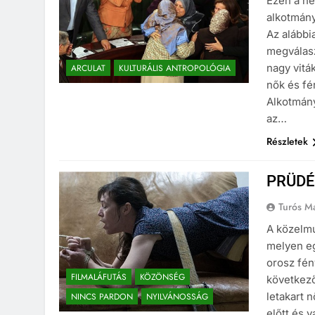
Ezen a hé
alkotmány
Az alábbi
megválasz
nagy vitá
ARCULAT
KULTURÁLIS ANTROPOLÓGIA
nők és fé
Alkotmán
az…
Részletek
PRÜDÉ
Turós M
A közelmú
melyen eg
orosz fén
FILMALÁFUTÁS
KÖZÖNSÉG
következő
letakart 
NINCS PARDON
NYILVÁNOSSÁG
előtt és 