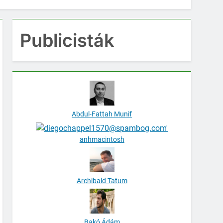
Publicisták
Abdul-Fattah Munif
anhmacintosh
Archibald Tatum
Bakó Ádám