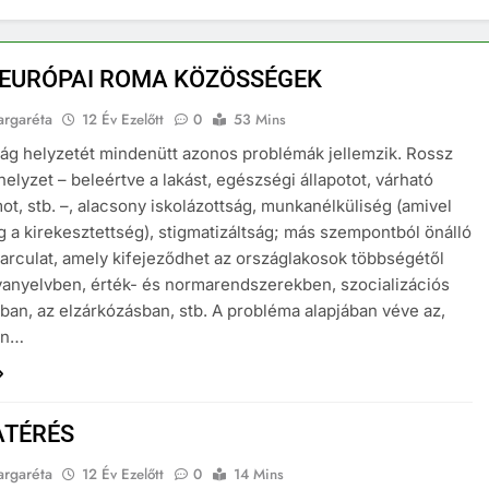
-EURÓPAI ROMA KÖZÖSSÉGEK
argaréta
12 Év Ezelőtt
0
53 Mins
ág helyzetét mindenütt azonos problémák jellemzik. Rossz
helyzet – beleértve a lakást, egészségi állapotot, várható
mot, stb. –, alacsony iskolázottság, munkanélküliség (amivel
 a kirekesztettség), stigmatizáltság; más szempontból önálló
s arculat, amely kifejeződhet az országlakosok többségétől
yanyelvben, érték- és normarendszerekben, szocializációs
ban, az elzárkózásban, stb. A probléma alapjában véve az,
ön…
ATÉRÉS
argaréta
12 Év Ezelőtt
0
14 Mins