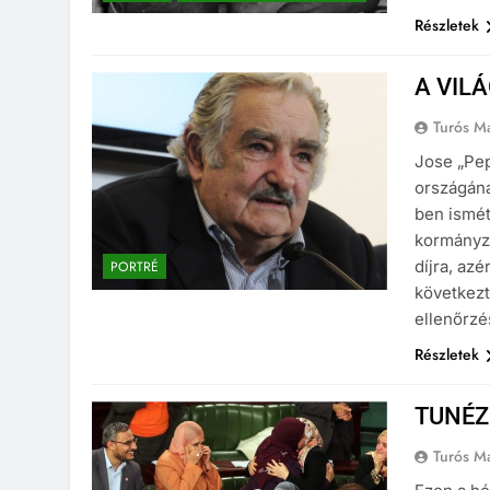
Részletek
A VIL
Turós M
Jose „Pep
országána
ben ismét
kormányza
díjra, azé
PORTRÉ
következt
ellenőrzé
Részletek
TUNÉZ
Turós M