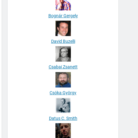
Bognár Gergely
David Buzelli
Csabai Zsanett
Csóka György
Datus C. Smith