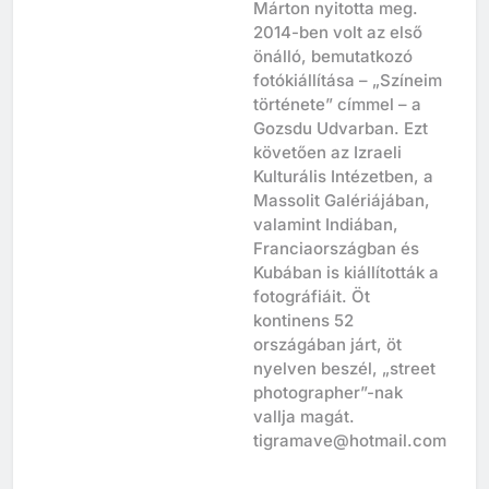
pillanatnyi élet” – Szipál
Márton nyitotta meg.
2014-ben volt az első
önálló, bemutatkozó
fotókiállítása – „Színeim
története” címmel – a
Gozsdu Udvarban. Ezt
követően az Izraeli
Kulturális Intézetben, a
Massolit Galériájában,
valamint Indiában,
Franciaországban és
Kubában is kiállították a
fotográfiáit. Öt
kontinens 52
országában járt, öt
nyelven beszél, „street
photographer”-nak
vallja magát.
tigramave@hotmail.com