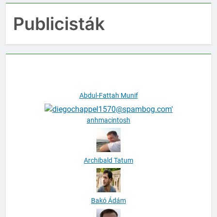
Publicisták
Abdul-Fattah Munif
anhmacintosh
Archibald Tatum
Bakó Ádám