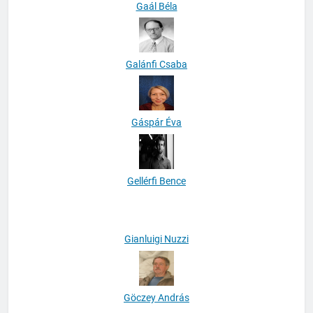
Gaál Béla
Galánfi Csaba
Gáspár Éva
Gellérfi Bence
Gianluigi Nuzzi
Göczey András