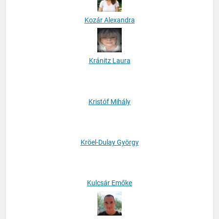
Kozár Alexandra
Kránitz Laura
Kristóf Mihály
Kröel-Dulay György
Kulcsár Emőke