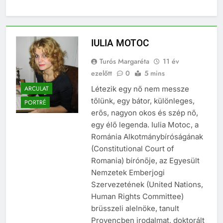
IULIA MOTOC
Turós Margaréta
11 év
ezelőtt
0
5 mins
ARCULAT
Létezik egy nő nem messze
tőlünk, egy bátor, különleges,
PORTRÉ
erős, nagyon okos és szép nő,
egy élő legenda. Iulia Motoc, a
Románia Alkotmánybíróságának
(Constitutional Court of
Romania) bírónője, az Egyesült
Nemzetek Emberjogi
Szervezetének (United Nations,
Human Rights Committee)
brüsszeli alelnöke, tanult