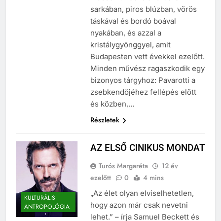
Massollit Books and Café
sarkában, piros blúzban, vörös
táskával és bordó boával
nyakában, és azzal a
kristálygyönggyel, amit
Budapesten vett évekkel ezelőtt.
Minden művész ragaszkodik egy
bizonyos tárgyhoz: Pavarotti a
zsebkendőjéhez fellépés előtt
és közben,…
Részletek
AZ ELSŐ CINIKUS MONDAT
Turós Margaréta
12 év
ezelőtt
0
4 mins
„Az élet olyan elviselhetetlen,
KULTURÁLIS
hogy azon már csak nevetni
ANTROPOLÓGIA