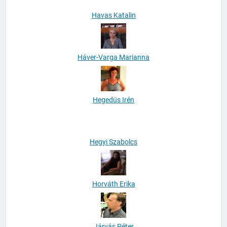
Havas Katalin
Háver-Varga Marianna
Hegedüs Irén
Hegyi Szabolcs
Horváth Erika