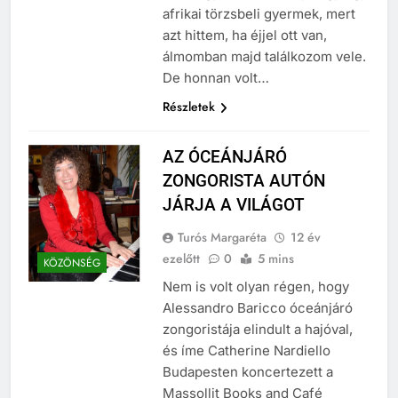
alatt, egy indián kislány vagy egy
afrikai törzsbeli gyermek, mert
azt hittem, ha éjjel ott van,
álmomban majd találkozom vele.
De honnan volt…
Részletek
AZ ÓCEÁNJÁRÓ
ZONGORISTA AUTÓN
JÁRJA A VILÁGOT
Turós Margaréta
12 év
ezelőtt
0
5 mins
KÖZÖNSÉG
Nem is volt olyan régen, hogy
Alessandro Baricco óceánjáró
zongoristája elindult a hajóval,
és íme Catherine Nardiello
Budapesten koncertezett a