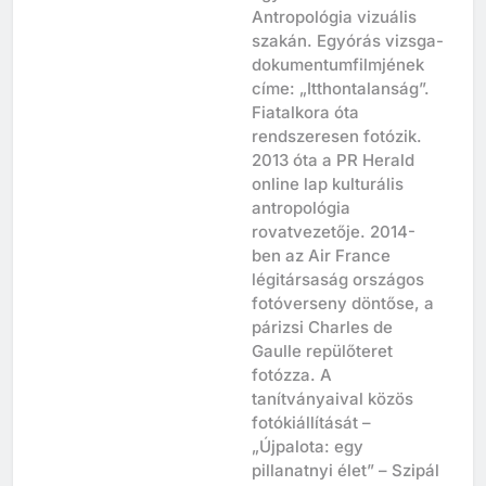
Egyetem Kulturális
Antropológia vizuális
szakán. Egyórás vizsga-
dokumentumfilmjének
címe: „Itthontalanság”.
Fiatalkora óta
rendszeresen fotózik.
2013 óta a PR Herald
online lap kulturális
antropológia
rovatvezetője. 2014-
ben az Air France
légitársaság országos
fotóverseny döntőse, a
párizsi Charles de
Gaulle repülőteret
fotózza. A
tanítványaival közös
fotókiállítását –
„Újpalota: egy