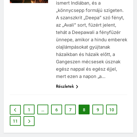
„Deepawali”, a Fény Ünnepeként
ANTROPOLÓGIA
ismert Indiában, és a
„könnycsepp formájú szigeten.
A szanszkrit „Deepa” szó fényt,
az „Avali” sort, füzért jelent,
tehát a Deepawali a fényfüzér
ünnepe, amikor a hindu emberek
olajlámpásokat gyújtanak
házaikban és házaik előtt, a
Gangeszen mécsesek úsznak
egész nappal és egész éjjel,
mert ezen a napon „a…
Részletek
1
…
6
7
8
9
10
11