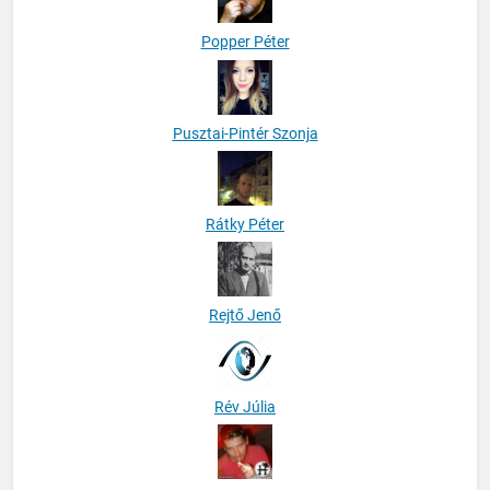
Popper Péter
Pusztai-Pintér Szonja
Rátky Péter
Rejtő Jenő
Rév Júlia