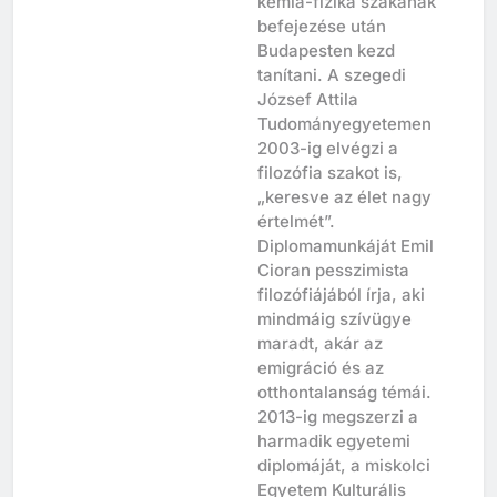
kémia-fizika szakának
befejezése után
Budapesten kezd
tanítani. A szegedi
József Attila
Tudományegyetemen
2003-ig elvégzi a
filozófia szakot is,
„keresve az élet nagy
értelmét”.
Diplomamunkáját Emil
Cioran pesszimista
filozófiájából írja, aki
mindmáig szívügye
maradt, akár az
emigráció és az
otthontalanság témái.
2013-ig megszerzi a
harmadik egyetemi
diplomáját, a miskolci