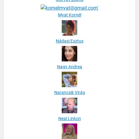
Morvay Zsófia
Myat Kornél
Nádasi Esztus
Nagy Andrea
Narancsik Virág
Neal Linkon