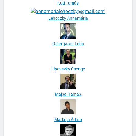
Kuti Tamás
Lehoczky Annamária
Ostergaard Leon
Lipovszky Csenge
Majsai Tamás
Markója Ádám