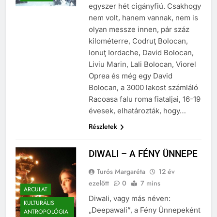
egyszer, hol nem volt, volt
PÉLDATÁR
egyszer hét cigányfiú. Csakhogy
nem volt, hanem vannak, nem is
olyan messze innen, pár száz
kilométerre, Codruţ Bolocan,
Ionuţ Iordache, David Bolocan,
Liviu Marin, Lali Bolocan, Viorel
Oprea és még egy David
Bolocan, a 3000 lakost számláló
Racoasa falu roma fiataljai, 16-19
évesek, elhatározták, hogy…
Részletek
DIWALI – A FÉNY ÜNNEPE
Turós Margaréta
12 év
ezelőtt
0
7 mins
ARCULAT
Diwali, vagy más néven:
KULTURÁLIS