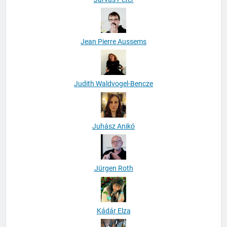
Járvás Péter
Jean Pierre Aussems
Judith Waldvogel-Bencze
Juhász Anikó
Jürgen Roth
Kádár Elza