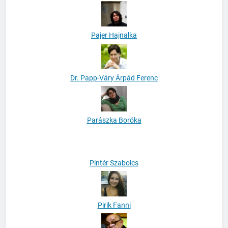
Ottlik Karoly
Pajer Hajnalka
Dr. Papp-Váry Árpád Ferenc
Parászka Boróka
Pintér Szabolcs
Pirik Fanni