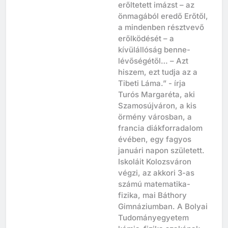
kisugárzásától, az
erőltetett imázst – az
önmagából eredő Erőtől,
a mindenben résztvevő
erőlködését – a
kívülállóság benne-
lévőségétől… – Azt
hiszem, ezt tudja az a
Tibeti Láma.” - írja
Turós Margaréta, aki
Szamosújváron, a kis
örmény városban, a
francia diákforradalom
évében, egy fagyos
januári napon született.
Iskoláit Kolozsváron
végzi, az akkori 3-as
számú matematika-
fizika, mai Báthory
Gimnáziumban. A Bolyai
Tudományegyetem