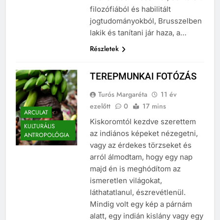
Provencben irodalmat, doktorált
filozófiából és habilitált
jogtudományokból, Brusszelben
lakik és tanítani jár haza, a…
Részletek
TEREPMUNKAI FOTÓZÁS
Turós Margaréta
11 év
ezelőtt
0
17 mins
ARCULAT
Kiskoromtól kezdve szerettem
KULTURÁLIS
az indiános képeket nézegetni,
ANTROPOLÓGIA
vagy az érdekes törzseket és
arról álmodtam, hogy egy nap
majd én is meghódítom az
ismeretlen világokat,
láthatatlanul, észrevétlenül.
Mindig volt egy kép a párnám