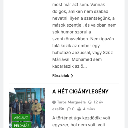
lehet.” – írja Samuel Beckett és
most már azt sem. Vannak
dolgok, amiken nem szabad
nevetni, ilyen a szentségünk, a
mások szentjei, és valóban nem
sok humor szorul a
szentkönyvekben. Nem igazán
találkozik az ember egy
hahotázó Jézussal, vagy Szűz
Máriával, Mohamed sem
kacarászik az ő…
Részletek
A HÉT CIGÁNYLEGÉNY
Turós Margaréta
12 év
ezelőtt
0
4 mins
ARCULAT
A történet úgy kezdődik: volt