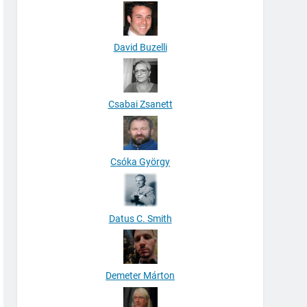
David Buzelli
Csabai Zsanett
Csóka György
Datus C. Smith
Demeter Márton