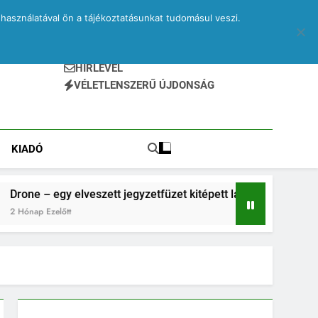
használatával ön a tájékoztatásunkat tudomásul veszi.
HÍRLEVÉL
VÉLETLENSZERŰ ÚJDONSÁG
KIADÓ
zett jegyzetfüzet kitépett lapjai
PRINA és kva
2 Hónap Ezelőtt