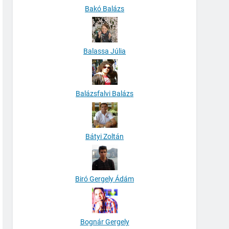
Bakó Balázs
Balassa Júlia
Balázsfalvi Balázs
Bátyi Zoltán
Biró Gergely Ádám
Bognár Gergely