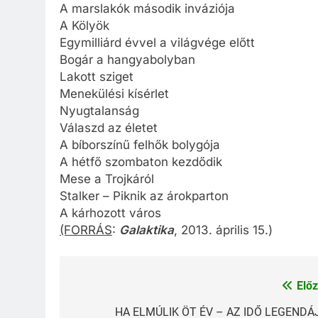
A marslakók második inváziója
A Kölyök
Egymilliárd évvel a világvége előtt
Bogár a hangyabolyban
Lakott sziget
Menekülési kísérlet
Nyugtalanság
Válaszd az életet
A bíborszínű felhők bolygója
A hétfő szombaton kezdődik
Mese a Trojkáról
Stalker – Piknik az árokparton
A kárhozott város
(FORRÁS
:
Galaktika
, 2013. április 15.)
Előz
Bejegyzés
navigáció
HA ELMÚLIK ÖT ÉV – AZ IDŐ LEGENDÁ