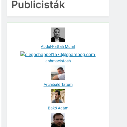
Publicisták
Abdul-Fattah Munif
anhmacintosh
Archibald Tatum
Bakó Ádám