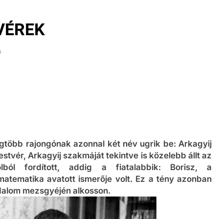
VÉREK
s
legtöbb rajongónak azonnal két név ugrik be: Arkagyij
stvér, Arkagyij szakmáját tekintve is közelebb állt az
ból fordított, addig a fiatalabbik: Borisz, a
atematika avatott ismerője volt. Ez a tény azonban
rodalom mezsgyéjén alkosson.