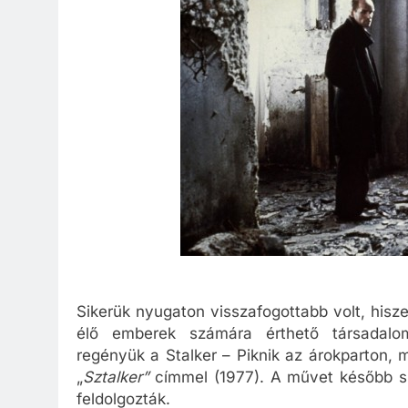
Sikerük nyugaton visszafogottabb volt, hisz
élő emberek számára érthető társadalomk
regényük a Stalker – Piknik az árokparton, 
„
Sztalker”
címmel (1977). A művet később sz
feldolgozták.