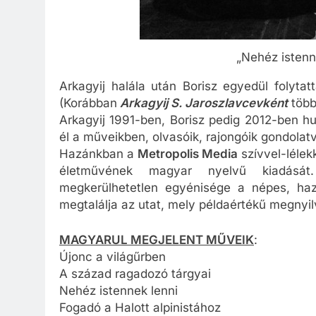
„Nehéz istenn
Arkagyij halála után Borisz egyedül folytat
(Korábban
Arkagyij
S. Jaroszlavcevként
több
Arkagyij 1991-ben, Borisz pedig 2012-ben h
él a műveikben, olvasóik, rajongóik gondolat
Hazánkban a
Metropolis Media
szívvel-lélek
életművének magyar nyelvű kiadását
megkerülhetetlen egyénisége a népes, haza
megtalálja az utat, mely példaértékű megnyilv
MAGYARUL MEGJELENT MŰVEIK
:
Újonc a világűrben
A század ragadozó tárgyai
Nehéz istennek lenni
Fogadó a Halott alpinistához