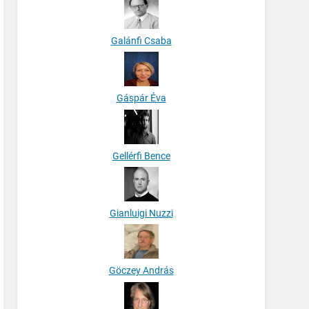
Galánfi Csaba
Gáspár Éva
Gellérfi Bence
Gianluigi Nuzzi
Göczey András