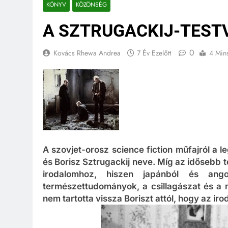
KÖNYV
KÖZÖNSÉG
A SZTRUGACKIJ-TEST
0
Kovács Rhewa Andrea
7 Év Ezelőtt
4 Min
A szovjet-orosz science fiction műfajról a 
és Borisz Sztrugackij neve. Míg az idősebb te
irodalomhoz, hiszen japánból és angol
természettudományok, a csillagászat és a m
nem tartotta vissza Boriszt attól, hogy az i