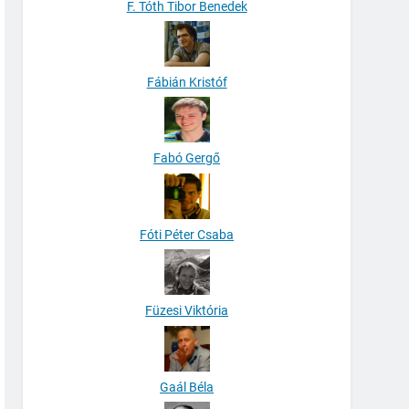
F. Tóth Tibor Benedek
Fábián Kristóf
Fabó Gergő
Fóti Péter Csaba
Füzesi Viktória
Gaál Béla