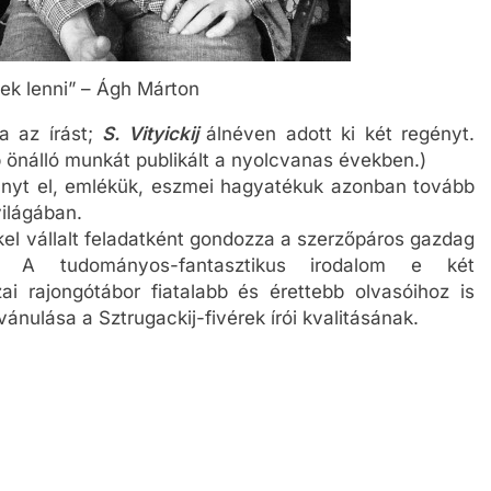
ek lenni” – Ágh Márton
ta az írást;
S. Vityickij
álnéven adott ki két regényt.
 önálló munkát publikált a nyolcvanas években.)
unyt el, emlékük, eszmei hagyatékuk azonban tovább
világában.
kel vállalt feladatként gondozza a szerzőpáros gazdag
. A tudományos-fantasztikus irodalom e két
i rajongótábor fiatalabb és érettebb olvasóihoz is
ánulása a Sztrugackij-fivérek írói kvalitásának.