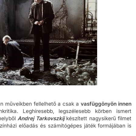
en műveikben fellelhető a csak a
vasfüggönyön innen
ritika. Leghíresebb, legszélesebb körben ismert
melyből
Andrej Tarkovszkij
készített nagysikerű filmet
ínházi előadás és számítógépes játék formájában is