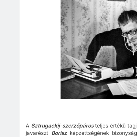
A
Sztrugackij-szerzőpáros
teljes értékű t
javarészt
Borisz
képzettségének bizonysága,