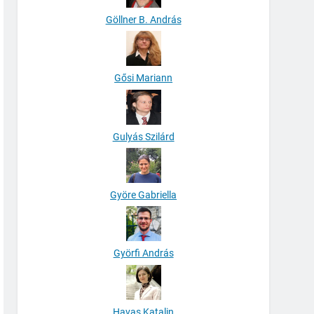
Göllner B. András
Gősi Mariann
Gulyás Szilárd
Györe Gabriella
Györfi András
Havas Katalin