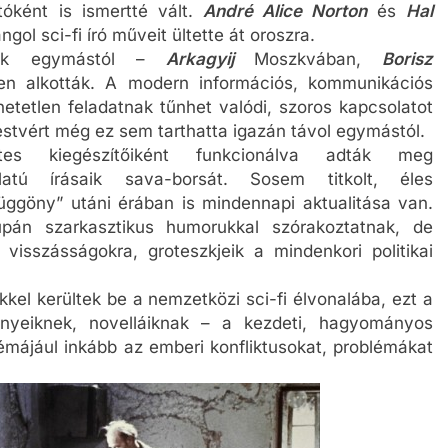
óként is ismertté vált.
André Alice Norton
és
Hal
ngol sci-fi író műveit ültette át oroszra.
ltek egymástól –
Arkagyij
Moszkvában,
Borisz
en alkották. A modern információs, kommunikációs
hetetlen feladatnak tűnhet valódi, szoros kapcsolatot
testvért még ez sem tarthatta igazán távol egymástól.
tes kiegészítőiként funkcionálva adták meg
latú írásaik sava-borsát. Sosem titkolt, éles
függöny” utáni érában is mindennapi aktualitása van.
pán szarkasztikus humorukkal szórakoztatnak, de
i visszásságokra, groteszkjeik a mindenkori politikai
kel kerültek be a nemzetközi sci-fi élvonalába, ezt a
ényeiknek, novelláiknak – a kezdeti, hagyományos
témájául inkább az emberi konfliktusokat, problémákat