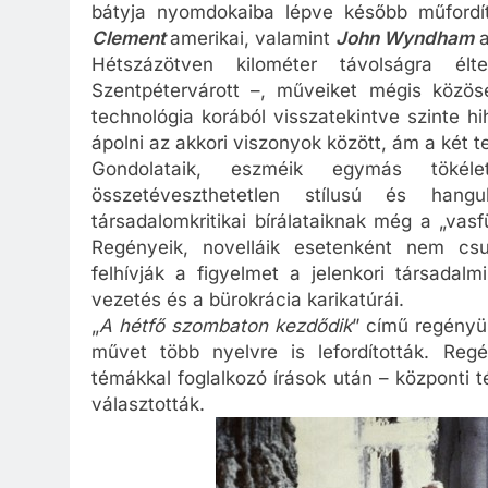
bátyja nyomdokaiba lépve később műfordít
Clement
amerikai, valamint
John Wyndham
a
Hétszázötven kilométer távolságra é
Szentpétervárott –, műveiket mégis közös
technológia korából visszatekintve szinte hi
ápolni az akkori viszonyok között, ám a két 
Gondolataik, eszméik egymás tökéle
összetéveszthetetlen stílusú és hangu
társadalomkritikai bírálataiknak még a „vas
Regényeik, novelláik esetenként nem csu
felhívják a figyelmet a jelenkori társadalm
vezetés és a bürokrácia karikatúrái.
„
A hétfő szombaton kezdődik
” című regényük
művet több nyelvre is lefordították. Reg
témákkal foglalkozó írások után – központi 
választották.