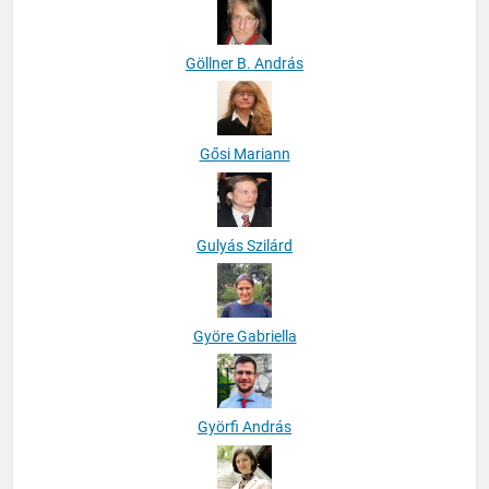
Göllner B. András
Gősi Mariann
Gulyás Szilárd
Györe Gabriella
Györfi András