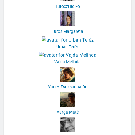
Turóczi Ildikó
Turós Margaréta
Urbán Teréz
Vajda Melinda
Vanek Zsuzsanna Dr.
Varga Máté