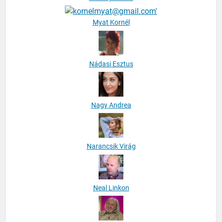
Myat Kornél
Nádasi Esztus
Nagy Andrea
Narancsik Virág
Neal Linkon