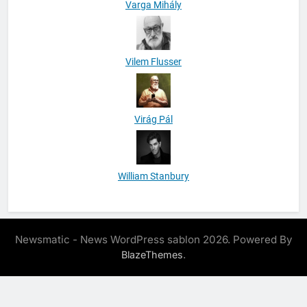
Varga Mihály
Vilem Flusser
Virág Pál
William Stanbury
Newsmatic - News WordPress sablon 2026. Powered By
.
BlazeThemes