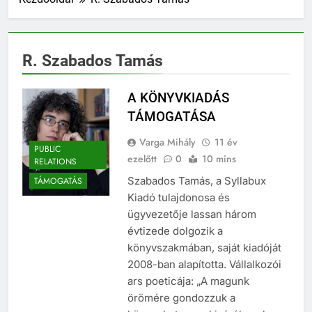
R. Szabados Tamás
A KÖNYVKIADÁS
TÁMOGATÁSA
Varga Mihály
11 év
PUBLIC
ezelőtt
0
10 mins
RELATIONS
Szabados Tamás, a Syllabux
TÁMOGATÁS
Kiadó tulajdonosa és
ügyvezetője lassan három
évtizede dolgozik a
könyvszakmában, saját kiadóját
2008-ban alapította. Vállalkozói
ars poeticája: „A magunk
örömére gondozzuk a