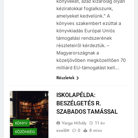
könyveket, azaz kizárólag olyan
kéziratokkal foglalkozunk,
amelyeket kedvelünk.” A
könyves szakembert ezúttal a
könyvkiadás Európai Uniós
támogatási rendszerének
részleteiről kérdeztük. –
Magyarországnak a
közeljövőben megközelítően 70
milliárd EU-támogatást kell…
Részletek
ISKOLAPÉLDA:
BESZÉLGETÉS R.
SZABADOS TAMÁSSAL
Varga Mihály
11 év
KÖNYV
ezelőtt
0
8 mins
KÖZÖNSÉG