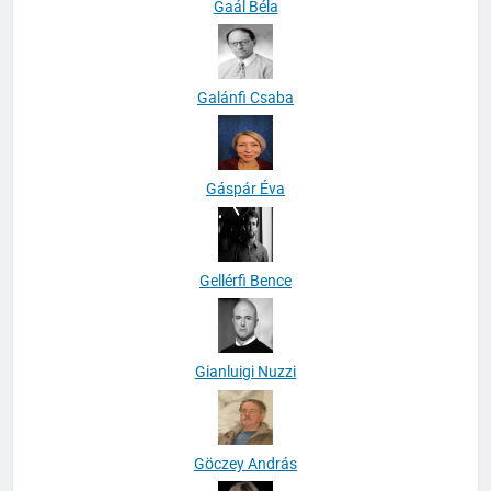
Gaál Béla
Galánfi Csaba
Gáspár Éva
Gellérfi Bence
Gianluigi Nuzzi
Göczey András