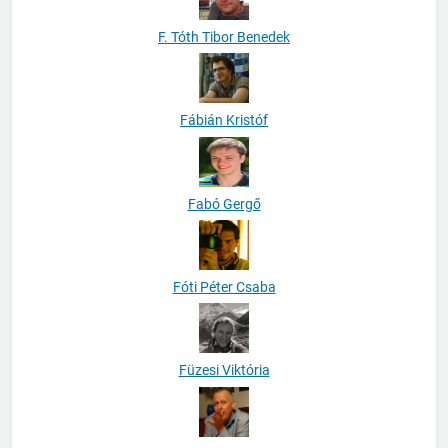
F. Tóth Tibor Benedek
Fábián Kristóf
Fabó Gergő
Fóti Péter Csaba
Füzesi Viktória