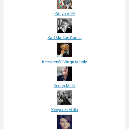
Kánya Adél
Karl Markus Gauss
Kecskeméti Varga Mihály
Kenan Malik
Kenyeres Attila