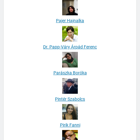
Pajer Hajnalka
Dr. Papp-Váry Árpád Ferenc
Parászka Boróka
Pintér Szabolcs
Pirik Fanni