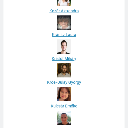
Kozár Alexandra
Kránitz Laura
Kristóf Mihály
Kröel-Dulay György
Kulcsár Emőke