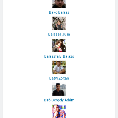
Bakó Balázs
Balassa Júlia
Balázsfalvi Balázs
Bátyi Zoltán
Biró Gergely Ádám