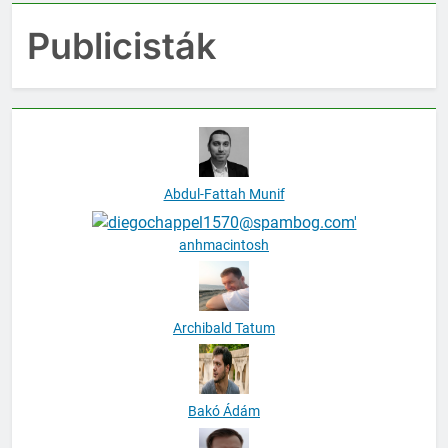
Publicisták
Abdul-Fattah Munif
anhmacintosh
Archibald Tatum
Bakó Ádám