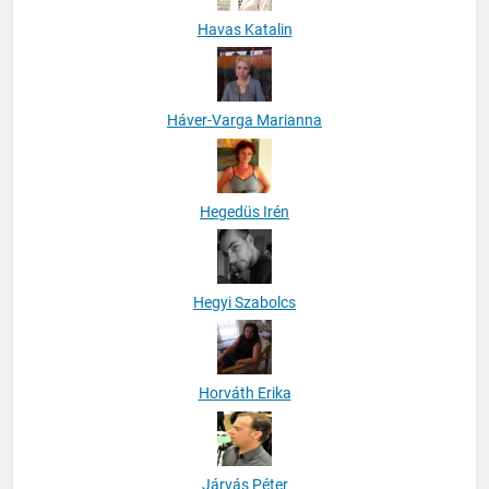
Havas Katalin
Háver-Varga Marianna
Hegedüs Irén
Hegyi Szabolcs
Horváth Erika
Járvás Péter