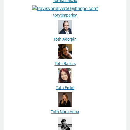
Torma László
torytimperley
Tóth Adorján
Tóth Balázs
Tóth Enikő
Tóth Nóra Anna