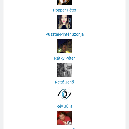
Popper Péter
Pusztai-Pintér Szonja
Rátky Péter
Rejtő Jenő
Rév Júlia