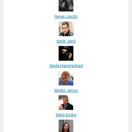
Seres László
Setét Jenő
Seyla Hamminbad
Simkó János
Simó Endre