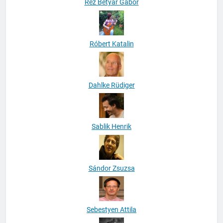
Réz Betyár Gábor
Róbert Katalin
Dahlke Rüdiger
Sablik Henrik
Sándor Zsuzsa
Sebestyen Attila