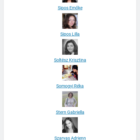
Sipos Emőke
Sipos Lilla
Soltész Krisztina
Somogyi Réka
Stern Gabriella
Szarvas Adrienn