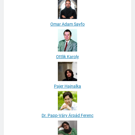
Omar Adam Sayfo
Ottlik Karoly
Pajer Hajnalka
Dr. Papp-Váry Árpád Ferenc