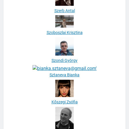
Szoboszlai Krisztina
Szondi György
Sztaneva Bianka
Kőszegi Zsófia
Tábori György