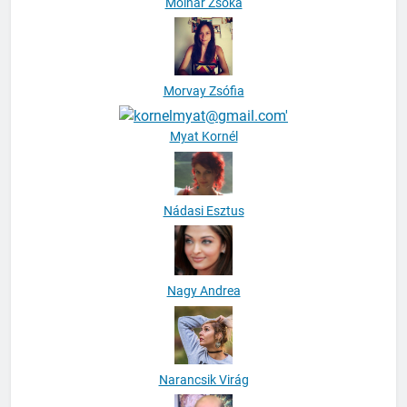
Molnár Zsóka
Morvay Zsófia
Myat Kornél
Nádasi Esztus
Nagy Andrea
Narancsik Virág