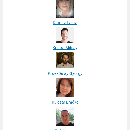
Kránitz Laura
Kristóf Mihály
Kröel-Dulay György
Kulcsár Emőke