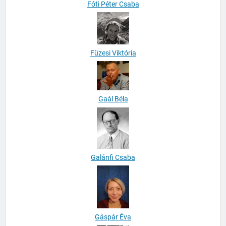
Fóti Péter Csaba
Füzesi Viktória
Gaál Béla
Galánfi Csaba
Gáspár Éva