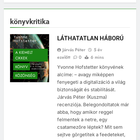
könyvkritika
LÁTHATATLAN HÁBORÚ
Járvás Péter
5 év
A KIEMELT
ezelőtt
0
6 mins
CIKKEK
KÖNYV
Yvonne Hofstetter könyvének
alcíme: – avagy miképpen
KÖZÖNSÉG
fenyegeti a digitalizáció a világ
biztonságát és stabilitását.
Járvás Péter (Kuszma)
recenziója. Belegondoltatok már
abba, hogy amikor reggel
felmentek a netre, egy
csatamezőre léptek? Mit sem
sejtve görgetitek a feedeteket,