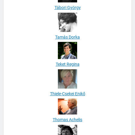
Tamás Dorka
Teket Regina
Thiele-Csekei Enikő
Thomas Achelis
Tomáš Vašut