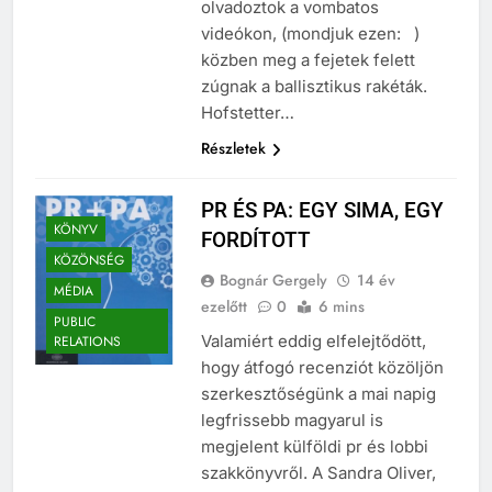
olvadoztok a vombatos
videókon, (mondjuk ezen: )
közben meg a fejetek felett
zúgnak a ballisztikus rakéták.
Hofstetter…
Részletek
PR ÉS PA: EGY SIMA, EGY
KÖNYV
FORDÍTOTT
KÖZÖNSÉG
Bognár Gergely
14 év
MÉDIA
ezelőtt
0
6 mins
PUBLIC
Valamiért eddig elfelejtődött,
RELATIONS
hogy átfogó recenziót közöljön
szerkesztőségünk a mai napig
legfrissebb magyarul is
megjelent külföldi pr és lobbi
szakkönyvről. A Sandra Oliver,