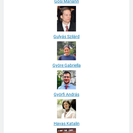
Gősi Mariann
Gulyás Szilárd
Györe Gabriella
Györfi András
Havas Katalin