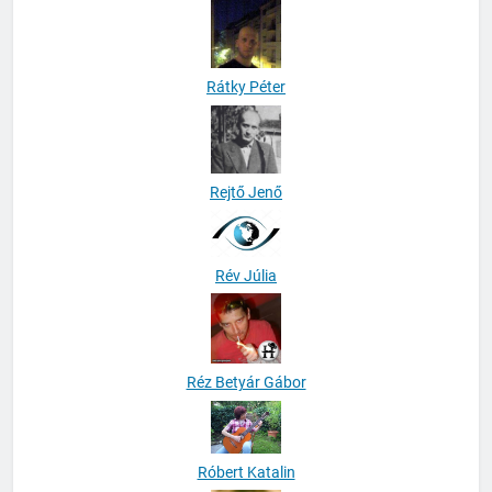
Rátky Péter
Rejtő Jenő
Rév Júlia
Réz Betyár Gábor
Róbert Katalin