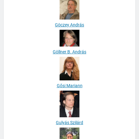
Göczey András
Göllner B. András
Gősi Mariann
Gulyás Szilárd