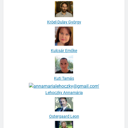
Kristóf Mihály
Kröel-Dulay György
Kulcsár Emőke
Kuti Tamás
Lehoczky Annamária
Ostergaard Leon