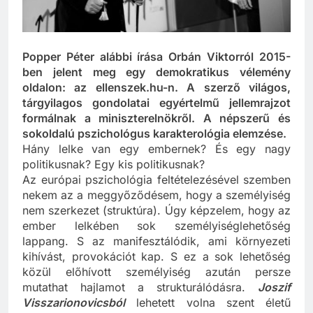
Popper Péter alábbi írása Orbán Viktorról 2015-
ben jelent meg egy demokratikus vélemény
oldalon: az ellenszek.hu-n. A szerző világos,
tárgyilagos gondolatai egyértelmű jellemrajzot
formálnak a miniszterelnökről. A népszerű és
sokoldalú pszichológus karakterológia elemzése.
Hány lelke van egy embernek? És egy nagy
politikusnak? Egy kis politikusnak?
Az európai pszichológia feltételezésével szemben
nekem az a meggyőződésem, hogy a személyiség
nem szerkezet (struktúra). Úgy képzelem, hogy az
ember lelkében sok személyiséglehetőség
lappang. S az manifesztálódik, ami környezeti
kihívást, provokációt kap. S ez a sok lehetőség
közül előhívott személyiség azután persze
mutathat hajlamot a strukturálódásra.
Joszif