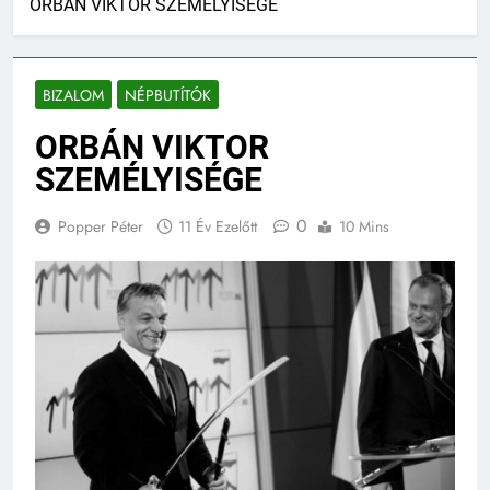
ORBÁN VIKTOR SZEMÉLYISÉGE
BIZALOM
NÉPBUTÍTÓK
ORBÁN VIKTOR
SZEMÉLYISÉGE
0
Popper Péter
11 Év Ezelőtt
10 Mins