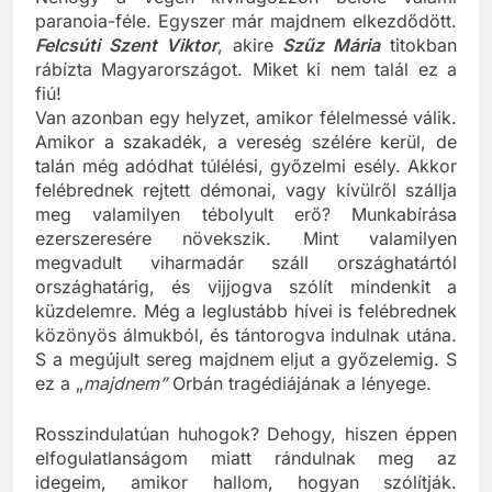
Nehogy a végén kivirágozzon belőle valami
paranoia-féle. Egyszer már majdnem elkezdődött.
Felcsúti Szent Viktor
, akire
Szűz Mária
titokban
rábízta Magyarországot. Miket ki nem talál ez a
fiú!
Van azonban egy helyzet, amikor félelmessé válik.
Amikor a szakadék, a vereség szélére kerül, de
talán még adódhat túlélési, győzelmi esély. Akkor
felébrednek rejtett démonai, vagy kívülről szállja
meg valamilyen tébolyult erő? Munkabírása
ezerszeresére növekszik. Mint valamilyen
megvadult viharmadár száll országhatártól
országhatárig, és vijjogva szólít mindenkit a
küzdelemre. Még a leglustább hívei is felébrednek
közönyös álmukból, és tántorogva indulnak utána.
S a megújult sereg majdnem eljut a győzelemig. S
ez a „
majdnem”
Orbán tragédiájának a lényege.
Rosszindulatúan huhogok? Dehogy, hiszen éppen
elfogulatlanságom miatt rándulnak meg az