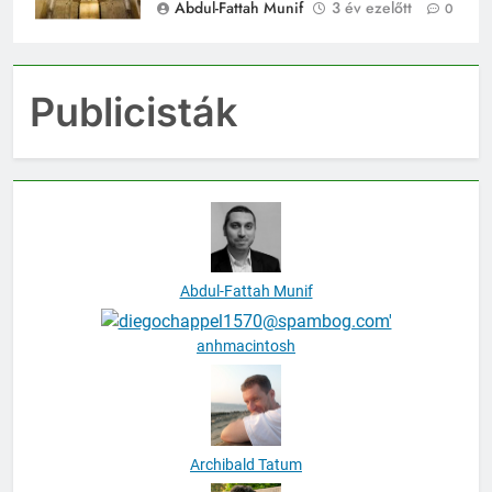
Abdul-Fattah Munif
3 év ezelőtt
0
Publicisták
Abdul-Fattah Munif
anhmacintosh
Archibald Tatum