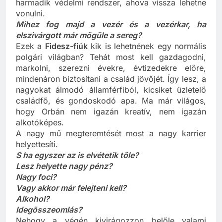
frontvonal mögött. Ha azt áttörik, nincs második,
harmadik védelmi rendszer, ahova vissza lehetne
vonulni.
Mihez fog majd a vezér és a vezérkar, ha
elszivárgott már mögüle a sereg?
Ezek a
Fidesz-fiúk
kik is lehetnének egy normális
polgári világban? Tehát most kell gazdagodni,
markolni, szerezni évekre, évtizedekre előre,
mindenáron biztosítani a család jövőjét. Így lesz, a
nagyokat álmodó államférfiból, kicsiket üzletelő
családfő, és gondoskodó apa. Ma már világos,
hogy Orbán nem igazán kreatív, nem igazán
alkotóképes.
A nagy mű megteremtését most a nagy karrier
helyettesíti.
S ha egyszer az is elvétetik tőle?
Lesz helyette nagy pénz?
Nagy foci?
Vagy akkor már felejteni kell?
Alkohol?
Idegösszeomlás?