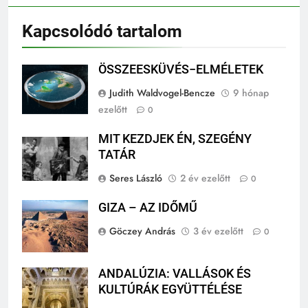
Kapcsolódó tartalom
ÖSSZEESKÜVÉS−ELMÉLETEK
Judith Waldvogel-Bencze
9 hónap
ezelőtt
0
MIT KEZDJEK ÉN, SZEGÉNY
TATÁR
Seres László
2 év ezelőtt
0
GIZA – AZ IDŐMŰ
Göczey András
3 év ezelőtt
0
ANDALÚZIA: VALLÁSOK ÉS
KULTÚRÁK EGYÜTTÉLÉSE