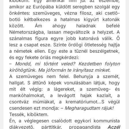
kibököm. Egy amerikai film jut az eszembe,
amikor az Európába küldött seregben szolgál egy
önkéntes: szemüveges, vézna filosz, aki csetlő-
botló kétbalkezes a hatalmas kigyúrt katonák
között. Ám ahogy haladnak befelé
Németországba, lassan megváltozik a helyzet. A
szánalmas figura egyre jobb katonává válik. Ő
lesz a csapat esze. Szinte ördögi ötletesség hajtja
a németek ellen. Egy este a tűznél beszélgetnek,
és egy fekete óriás megkérdezi:
–
Mondd, mi történt veled? Kezdetben folyton
kiröhögtünk. Ma jóformán te irányítasz minket.
A szemüveges nem felel. Behunyja a szemét,
hallgat. S áttűnő képek vonulásában látjuk, hogy
mit élt végig: a lágereket, a szemüveg- és
mankóhalmokat, a levágott hajak kazlait, a
csontváz múmiákat, a krematóriumot…S végül
csendesen ezt mondja: –
Megharagudtam rájuk!
Tessék, kiböktem.
Én, a véglegesen csalódott egykori kommunista