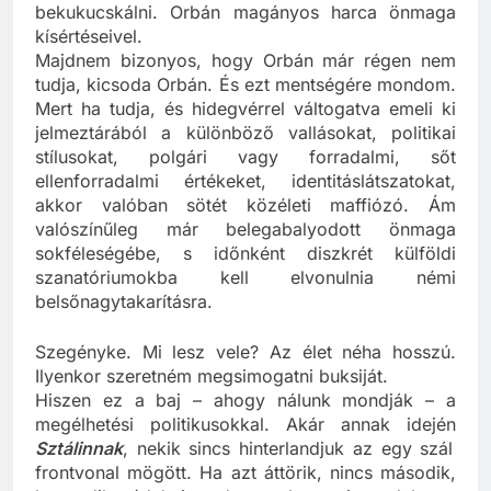
léleknek az a mélysége, ahova nem lehet
bekukucskálni. Orbán magányos harca önmaga
kísértéseivel.
Majdnem bizonyos, hogy Orbán már régen nem
tudja, kicsoda Orbán. És ezt mentségére mondom.
Mert ha tudja, és hidegvérrel váltogatva emeli ki
jelmeztárából a különböző vallásokat, politikai
stílusokat, polgári vagy forradalmi, sőt
ellenforradalmi értékeket, identitáslátszatokat,
akkor valóban sötét közéleti maffiózó. Ám
valószínűleg már belegabalyodott önmaga
sokféleségébe, s időnként diszkrét külföldi
szanatóriumokba kell elvonulnia némi
belsőnagytakarításra.
Szegényke. Mi lesz vele? Az élet néha hosszú.
Ilyenkor szeretném megsimogatni buksiját.
Hiszen ez a baj – ahogy nálunk mondják – a
megélhetési politikusokkal. Akár annak idején
Sztálinnak
, nekik sincs hinterlandjuk az egy szál