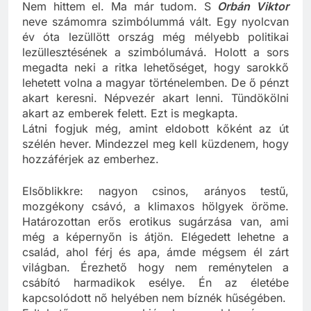
bűnözők!”
Nem hittem el. Ma már tudom. S
Orbán Viktor
neve számomra szimbólummá vált. Egy nyolcvan
év óta lezüllött ország még mélyebb politikai
lezüllesztésének a szimbólumává. Holott a sors
megadta neki a ritka lehetőséget, hogy sarokkő
lehetett volna a magyar történelemben. De ő pénzt
akart keresni. Népvezér akart lenni. Tündökölni
akart az emberek felett. Ezt is megkapta.
Látni fogjuk még, amint eldobott kőként az út
szélén hever. Mindezzel meg kell küzdenem, hogy
hozzáférjek az emberhez.
Elsőblikkre: nagyon csinos, arányos testű,
mozgékony csávó, a klimaxos hölgyek öröme.
Határozottan erős erotikus sugárzása van, ami
még a képernyőn is átjön. Elégedett lehetne a
család, ahol férj és apa, ámde mégsem él zárt
világban. Érezhető hogy nem reménytelen a
csábító harmadikok esélye. Én az életébe
kapcsolódott nő helyében nem bíznék hűségében.