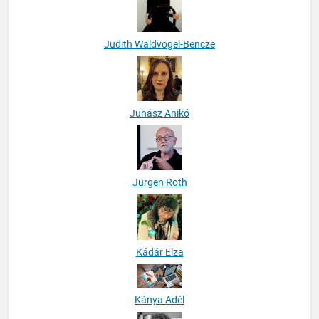
Judith Waldvogel-Bencze
Juhász Anikó
Jürgen Roth
Kádár Elza
Kánya Adél