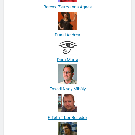
Berényi Zsuzsanna Ágnes
Dunai Andrea
Dura Márta
Enyedi Nagy Mihály
F. Tóth Tibor Benedek