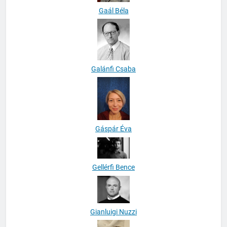
Gaál Béla
Galánfi Csaba
Gáspár Éva
Gellérfi Bence
Gianluigi Nuzzi