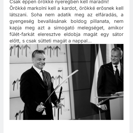
Csak éppen…
Csak éppen örökké nyeregben kell maradni!
Örökké markolni kell a kardot, örökké erősnek kell
látszani. Soha nem adatik meg az elfáradás, a
gyengeség bevallásának boldog pillanata, nem
kapja meg azt a simogató melegséget, amikor
fülét-farkát eleresztve eldobja magát egy sátor
előtt, s csak sütteti magát a nappal…