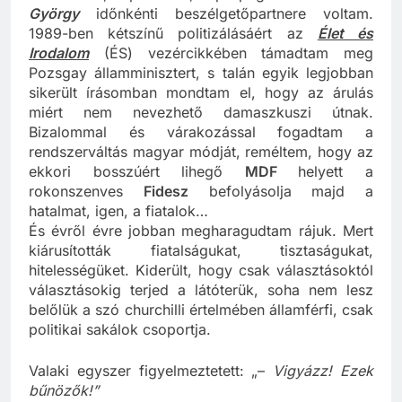
diákvezető, párttitkár, propagandista
Aczél
György
időnkénti beszélgetőpartnere voltam.
1989-ben kétszínű politizálásáért az
Élet és
Irodalom
(ÉS) vezércikkében támadtam meg
Pozsgay államminisztert, s talán egyik legjobban
sikerült írásomban mondtam el, hogy az árulás
miért nem nevezhető damaszkuszi útnak.
Bizalommal és várakozással fogadtam a
rendszerváltás magyar módját, reméltem, hogy az
ekkori bosszúért lihegő
MDF
helyett a
rokonszenves
Fidesz
befolyásolja majd a
hatalmat, igen, a fiatalok…
És évről évre jobban megharagudtam rájuk. Mert
kiárusították fiatalságukat, tisztaságukat,
hitelességüket. Kiderült, hogy csak választásoktól
választásokig terjed a látóterük, soha nem lesz
belőlük a szó churchilli értelmében államférfi, csak
politikai sakálok csoportja.
Valaki egyszer figyelmeztetett: „–
Vigyázz! Ezek