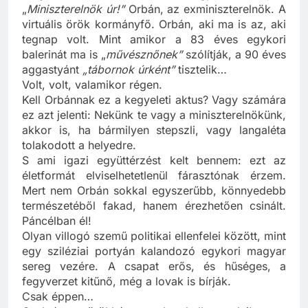
idegeim, amikor hallom, hogyan szólítják.
„
Miniszterelnök úr!”
Orbán, az exminiszterelnök. A
virtuális örök kormányfő. Orbán, aki ma is az, aki
tegnap volt. Mint amikor a 83 éves egykori
balerinát ma is „
művésznőnek”
szólítják, a 90 éves
aggastyánt
„tábornok úrként”
tisztelik…
Volt, volt, valamikor régen.
Kell Orbánnak ez a kegyeleti aktus? Vagy számára
ez azt jelenti: Nekünk te vagy a miniszterelnökünk,
akkor is, ha bármilyen stepszli, vagy langaléta
tolakodott a helyedre.
S ami igazi együttérzést kelt bennem: ezt az
életformát elviselhetetlenül fárasztónak érzem.
Mert nem Orbán sokkal egyszerűbb, könnyedebb
természetéből fakad, hanem érezhetően csinált.
Páncélban él!
Olyan villogó szemű politikai ellenfelei között, mint
egy sziléziai portyán kalandozó egykori magyar
sereg vezére. A csapat erős, és hűséges, a
fegyverzet kitűnő, még a lovak is bírják.