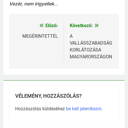
Vezér, nem irigyellek
…
Előző:
Következő:
Bejegyzés
navigáció
MEGÉRINTETTÉL
A
VALLÁSSZABADSÁG
KORLÁTOZÁSA
MAGYARORSZÁGON
VÉLEMÉNY, HOZZÁSZÓLÁS?
Hozzászólás küldéséhez
be kell jelentkezni
.