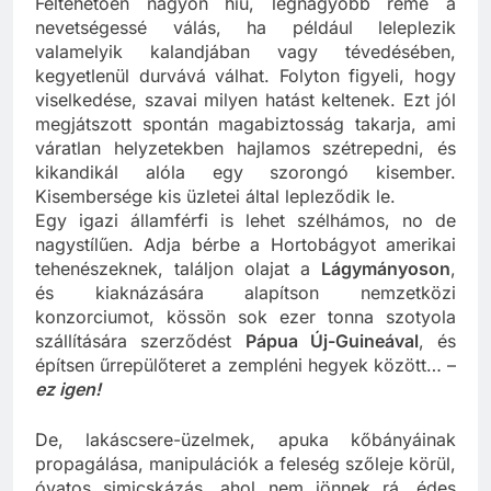
Feltehetően nagyon hiú, legnagyobb réme a
nevetségessé válás, ha például leleplezik
valamelyik kalandjában vagy tévedésében,
kegyetlenül durvává válhat. Folyton figyeli, hogy
viselkedése, szavai milyen hatást keltenek. Ezt jól
megjátszott spontán magabiztosság takarja, ami
váratlan helyzetekben hajlamos szétrepedni, és
kikandikál alóla egy szorongó kisember.
Kisembersége kis üzletei által lepleződik le.
Egy igazi államférfi is lehet szélhámos, no de
nagystílűen. Adja bérbe a Hortobágyot amerikai
tehenészeknek, találjon olajat a
Lágymányoson
,
és kiaknázására alapítson nemzetközi
konzorciumot, kössön sok ezer tonna szotyola
szállítására szerződést
Pápua Új-Guineával
, és
építsen űrrepülőteret a zempléni hegyek között… –
ez igen!
De, lakáscsere-üzelmek, apuka kőbányáinak
propagálása, manipulációk a feleség szőleje körül,