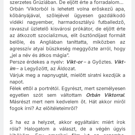
Visszarionovicsból
lehetett volna szent életű
szerzetes Grúziában. De eljött érte a forradalom…
Orbán ‘Viktorból is lehetett volna erőskezű apa,
kőbányájával, szőlejével ügyesen gazdálkodó
vidéki nagyember, harmadosztályú futballedző,
ravaszul üzletelő kisvárosi prókátor, de eljött érte
az átkozott szocializmus, elit ösztöndíjast formált
belőle, és Angliában taníttatta, miközben az
agresszív atyai büszkeség meggyőzte arról, hogy
„jel a név és átkos mágia”.
Persze érdekes a nyelv:
Vikt-or
– a Győztes.
Vikt-
im
– a Legyőzött, az Áldozat.
Várjuk meg a napnyugtát, mielőtt siratni kezdjük a
napot.
Félek ettől a portrétól. Egyrészt, mert személyesen
egyetlen szót sem váltottam
Orbán Viktorral
.
Másrészt mert nem kedvelem őt. Hát akkor miről
fogok írni? Az előítéleteimről?
S ha ez a helyzet, akkor egyáltalán: miért írok
róla? Halogatom a választ, de a végén úgyis