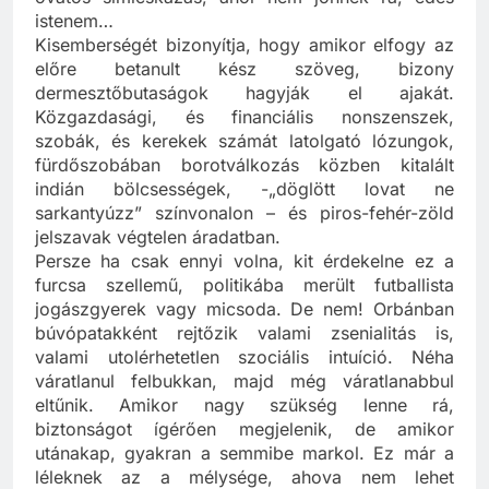
óvatos simicskázás, ahol nem jönnek rá, édes
istenem…
Kisemberségét bizonyítja, hogy amikor elfogy az
előre betanult kész szöveg, bizony
dermesztőbutaságok hagyják el ajakát.
Közgazdasági, és financiális nonszenszek,
szobák, és kerekek számát latolgató lózungok,
fürdőszobában borotválkozás közben kitalált
indián bölcsességek, -„döglött lovat ne
sarkantyúzz” színvonalon – és piros-fehér-zöld
jelszavak végtelen áradatban.
Persze ha csak ennyi volna, kit érdekelne ez a
furcsa szellemű, politikába merült futballista
jogászgyerek vagy micsoda. De nem! Orbánban
búvópatakként rejtőzik valami zsenialitás is,
valami utolérhetetlen szociális intuíció. Néha
váratlanul felbukkan, majd még váratlanabbul
eltűnik. Amikor nagy szükség lenne rá,
biztonságot ígérően megjelenik, de amikor
utánakap, gyakran a semmibe markol. Ez már a