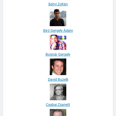
Bátyi Zoltán
Biró Gergely Ádám
Bognár Gergely
David Buzelli
Csabai Zsanett