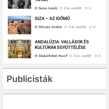
TATÁR
Seres László
2 év ezelőtt
0
GIZA – AZ IDŐMŰ
Göczey András
3 év ezelőtt
0
ANDALÚZIA: VALLÁSOK ÉS
KULTÚRÁK EGYÜTTÉLÉSE
Abdul-Fattah Munif
3 év ezelőtt
0
Publicisták