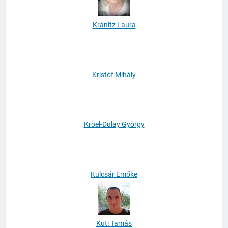
Kránitz Laura
Kristóf Mihály
Kröel-Dulay György
Kulcsár Emőke