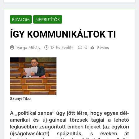
BIZALOM
NÉPBUTÍTÓK
ÍGY KOMMUNIKÁLTOK TI
0
Varga Mihály
13 Év Ezelőtt
9 Mins
Szanyi Tibor
A „politikai zanza” úgy jött létre, hogy egyes dél-
amerikai és új-guineai törzsek tagjai a lehető
legkisebbre zsugorított emberi fejeket (az egykori