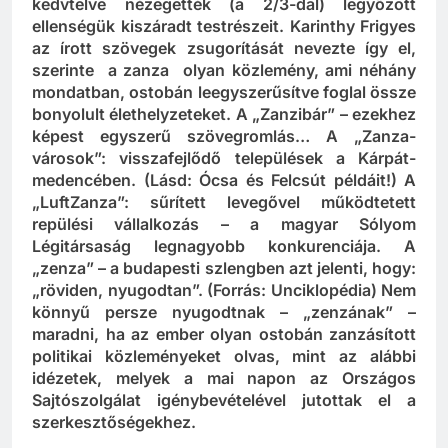
újságolvasókat!) spájzolták, s éveken át
kedvtelve nézegették (a 2/3-dal) legyőzött
ellenségük kiszáradt testrészeit. Karinthy Frigyes
az írott szövegek zsugorítását nevezte így el,
szerinte a zanza olyan közlemény, ami néhány
mondatban, ostobán leegyszerűsítve foglal össze
bonyolult élethelyzeteket. A „Zanzibár” – ezekhez
képest egyszerű szövegromlás… A „Zanza-
városok”: visszafejlődő települések a Kárpát-
medencében. (Lásd: Ócsa és Felcsút példáit!) A
„LuftZanza”: sűrített levegővel működtetett
repülési vállalkozás – a magyar Sólyom
Légitársaság legnagyobb konkurenciája. A
„zenza” – a budapesti szlengben azt jelenti, hogy:
„röviden, nyugodtan”. (Forrás: Unciklopédia) Nem
könnyű persze nyugodtnak – „zenzának” –
maradni, ha az ember olyan ostobán zanzásított
politikai közleményeket olvas, mint az alábbi
idézetek, melyek a mai napon az Országos
Sajtószolgálat igénybevételével jutottak el a
szerkesztőségekhez.