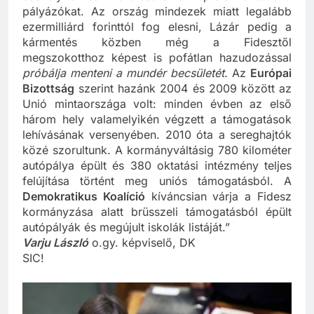
csekély önrész vállalására is képtelenné tette a
pályázókat. Az ország mindezek miatt legalább
ezermilliárd forinttól fog elesni, Lázár pedig a
kármentés közben még a Fidesztől
megszokotthoz képest is pofátlan hazudozással
próbálja menteni a mundér becsületét.
Az
Európai
Bizottság
szerint hazánk 2004 és 2009 között az
Unió mintaországa volt: minden évben az első
három hely valamelyikén végzett a támogatások
lehívásának versenyében. 2010 óta a sereghajtók
közé szorultunk. A kormányváltásig 780 kilométer
autópálya épült és 380 oktatási intézmény teljes
felújítása történt meg uniós támogatásból. A
Demokratikus Koalíció
kíváncsian várja a Fidesz
kormányzása alatt brüsszeli támogatásból épült
autópályák és megújult iskolák listáját.”
Varju László
o.gy. képviselő, DK
SIC!