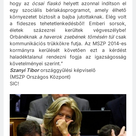
láthatóan cinikus kormánytól kitartóan követeljük,
hogy az
ócsai fiaskó
helyett azonnal indítson el
egy szociális bérlakásprogramot, amely élhető
környezetet biztosít a bajba jutottaknak. Elég volt
a fideszes tehetetlenkedésből! Emberi sorsok,
életek százezrei kerültek végveszélybe!
Orbánéknak
a haverok zsebének tömésén túl
csak
kommunikációs trükkökre futja. Az MSZP 2014-es
kormányra kerülését követően ezt a kérdést
haladéktalanul rendezni fogja az igazságosság
követelményei szerint.”
Szanyi Tibor
országgyűlési képviselő
(MSZP Országos Központ)
SIC!