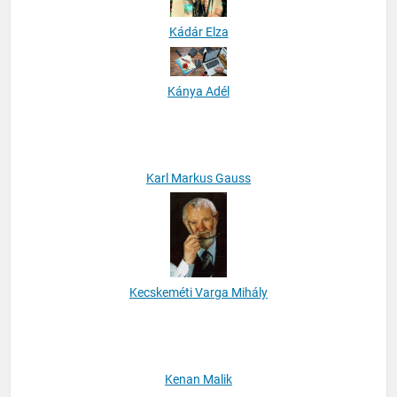
Kádár Elza
Kánya Adél
Karl Markus Gauss
Kecskeméti Varga Mihály
Kenan Malik