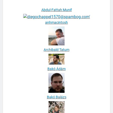
Abdul-Fattah Munif
anhmacintosh
Archibald Tatum
Bakó Ádám
Bakó Balázs