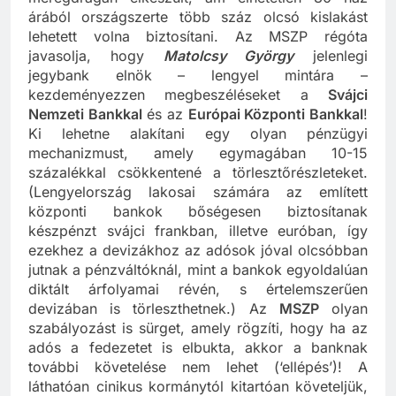
méregdrágán elkészült, ám élhetetlen 80 ház
árából országszerte több száz olcsó kislakást
lehetett volna biztosítani. Az MSZP régóta
javasolja, hogy
Matolcsy György
jelenlegi
jegybank elnök – lengyel mintára –
kezdeményezzen megbeszéléseket a
Svájci
Nemzeti Bankkal
és az
Európai Központi Bankkal
!
Ki lehetne alakítani egy olyan pénzügyi
mechanizmust, amely egymagában 10-15
százalékkal csökkentené a törlesztőrészleteket.
(Lengyelország lakosai számára az említett
központi bankok bőségesen biztosítanak
készpénzt svájci frankban, illetve euróban, így
ezekhez a devizákhoz az adósok jóval olcsóbban
jutnak a pénzváltóknál, mint a bankok egyoldalúan
diktált árfolyamai révén, s értelemszerűen
devizában is törleszthetnek.) Az
MSZP
olyan
szabályozást is sürget, amely rögzíti, hogy ha az
adós a fedezetet is elbukta, akkor a banknak
további követelése nem lehet (‘ellépés’)! A