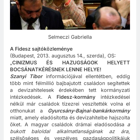
Selmeczi Gabriella
A Fidesz sajtóközleménye
(Budapest, 2013. augusztus 14., szerda), OS:
„
CINIZMUS ÉS HAZUGSÁGOK HELYETT
BOCSÁNATKÉRÉSNEK LENNE HELYE!
Szanyi Tibor
információjával ellentétben, eddig
több mint félmillió bajbajutott családon segítettek
a devizahitelesek érdekében tett kormányzati
intézkedések. A
Fidesz-kormány
intézkedései
nélkül már családok tízezrei veszítették volna el
otthonukat a
Gyurcsány-Bajnai-bankárkormány
miatt, amely eladósította és devizahitelbe hajszolta
őket. A magyar családok drámai eladósodása
a
bukott baloldal alkalmatlanságának az ára
,