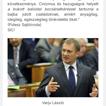
szélsőséges és veszélyes gazdaságpolitikájuk
következménye. Cinizmus és hazugságok helyett
a bukott baloldal bocsánatkéréssel tartozna
a
bajba jutott családoknak, amiért anyagilag,
idegileg, egészségileg tönkretette őket.”
(Fidesz Sajtóiroda)
SIC!