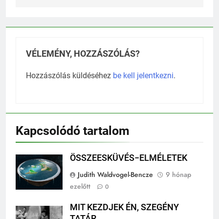
VÉLEMÉNY, HOZZÁSZÓLÁS?
Hozzászólás küldéséhez
be kell jelentkezni
.
Kapcsolódó tartalom
ÖSSZEESKÜVÉS−ELMÉLETEK
Judith Waldvogel-Bencze
9 hónap
ezelőtt
0
MIT KEZDJEK ÉN, SZEGÉNY