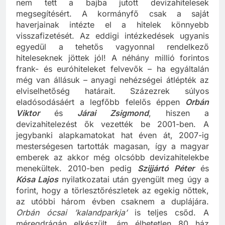
Orbán Viktor
és kormánya bő három éve semmit
nem tett a bajba jutott devizahitelesek
megsegítésért. A kormányfő csak a saját
haverjainak intézte el a hitelek könnyebb
visszafizetését. Az eddigi intézkedések ugyanis
egyedül a tehetős vagyonnal rendelkező
hiteleseknek jöttek jól! A néhány millió forintos
frank- és euróhiteleket felvevők – ha egyáltalán
még van állásuk – anyagi nehézségei átlépték az
elviselhetőség határait. Százezrek súlyos
eladósodásáért a legfőbb felelős éppen
Orbán
Viktor
és
Járai Zsigmond
, hiszen a
devizahitelezést ők vezették be 2001-ben. A
jegybanki alapkamatokat hat éven át, 2007-ig
mesterségesen tartották magasan, így a magyar
emberek az akkor még olcsóbb devizahitelekbe
menekültek. 2010-ben pedig
Szijjártó Péter
és
Kósa Lajos
nyilatkozatai után gyengült meg úgy a
forint, hogy a törlesztőrészletek az egekig nőttek,
az utóbbi három évben csaknem a duplájára.
Orbán ócsai ’kalandparkja’
is teljes csőd. A