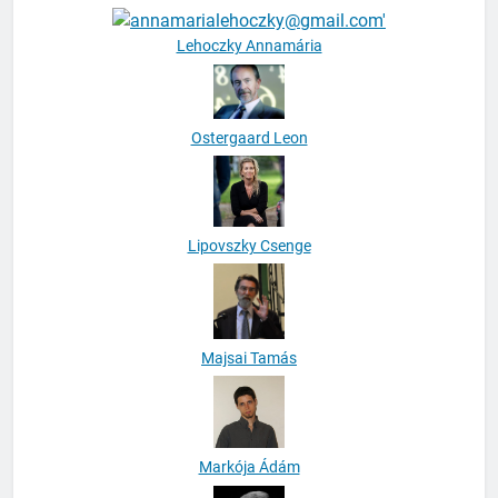
Kuti Tamás
Lehoczky Annamária
Ostergaard Leon
Lipovszky Csenge
Majsai Tamás
Markója Ádám