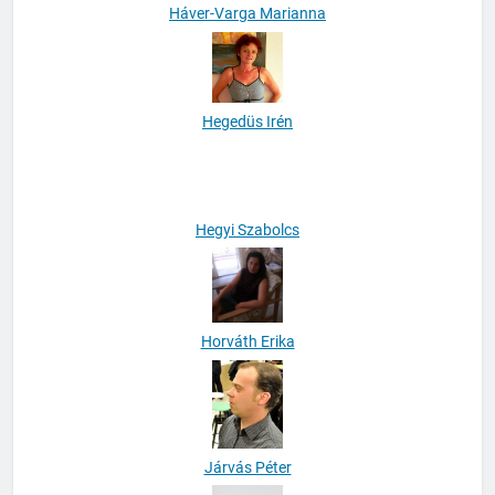
Háver-Varga Marianna
Hegedüs Irén
Hegyi Szabolcs
Horváth Erika
Járvás Péter