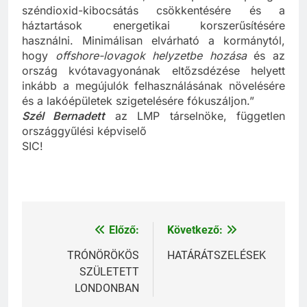
szakemberre kell bízni, a klímapénzeket pedig a
széndioxid-kibocsátás csökkentésére és a
háztartások energetikai korszerűsítésére
használni. Minimálisan elvárható a kormánytól,
hogy
offshore-lovagok helyzetbe hozása
és az
ország kvótavagyonának eltőzsdézése helyett
inkább a megújulók felhasználásának növelésére
és a lakóépületek szigetelésére fókuszáljon.”
Szél Bernadett
az LMP társelnöke, független
országgyűlési képviselő
SIC!
Előző:
Következő:
Bejegyzés
navigáció
TRÓNÖRÖKÖS
HATÁRÁTSZELÉSEK
SZÜLETETT
LONDONBAN