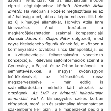
azonnali lemondást kér az átláthatatlan módon
ciprusi cégtulajdonhoz kötődő
Horváth Attila
Imrétől
. Ha valóban a közélet megtisztítása és az
átláthatóság a cél, abba a képbe nehezen illik bele
az új klímaügyi államtitkár, Horváth Attila Imre
kinevezése. Ahol korábban a
megkérdőjelezhetetlen szakmai kompetenciájú
Bencsik János
és
Olajos Péter
dolgozott, most
egyre hiteltelenebb figurák tűnnek fel, miközben a
kormányzatnak továbbra sincs klímapolitikája, és
a kvótabevételek felhasználására vonatkozó
koncepciója. Releváns sajtóinformációk szerint a
Gyurcsány-, a Bajnai- és az Orbán-kormányok – a
semmittevésükkel, a magyar kvótavagyon
leértékelésével, az értékesítések rossz
megszervezésével – már eddig is
százmilliárdokban mérhető kárt okoztak az
országnak.
Az LMP az érintettől haladéktalan
lemondást vár!
A klímaügyeket széles körben
elfogadott, morálisan és szakmailag támadhatatlan