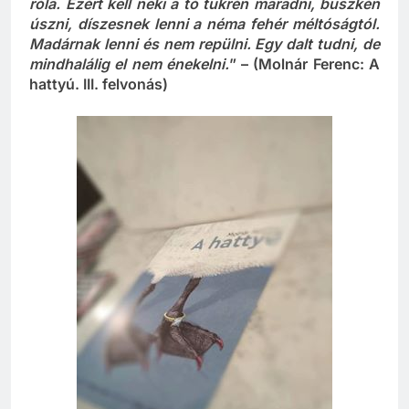
egy fenséges kacsa. Ha a földre lép, ez ki is derül
róla. Ezért kell neki a tó tükrén maradni, büszkén
úszni, díszesnek lenni a néma fehér méltóságtól.
Madárnak lenni és nem repülni. Egy dalt tudni, de
mindhalálig el nem énekelni.
” – (Molnár Ferenc: A
hattyú. III. felvonás)