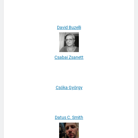
Bognár Gergely
David Buzelli
Csabai Zsanett
Csóka György
Datus C. Smith