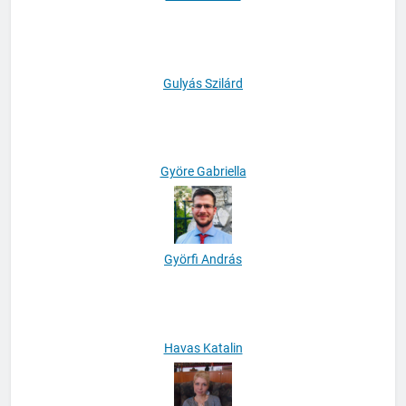
Gősi Mariann
Gulyás Szilárd
Györe Gabriella
Györfi András
Havas Katalin