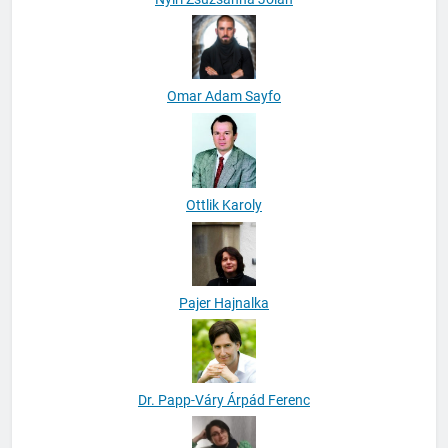
Nyiri Zsuzsanna Jolán
Omar Adam Sayfo
Ottlik Karoly
Pajer Hajnalka
Dr. Papp-Váry Árpád Ferenc