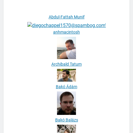
Abdul-Fattah Munif
anhmacintosh
Archibald Tatum
Bakó Ádám
Bakó Balázs