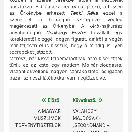
közben a szeme vesékbe látóan a nézőteret
pásztázza. A butácska hercegnőt játszó, a frissen
az Örkénybe érkezett
Tenki Réka
ezzel a
szereppel, a hercegnő szerepével végleg
megérkezett az Örkénybe. A kérő-hajkurász
anyahercegnő
Csákányi Eszter
bevállalt egy
karakterétől eléggé idegen figurát, amiről a végén
már teljesen el is hisszük, hogy ő mindig is ilyen
szerepeket játszott.
Merész, bár kissé félbemaradtnak ható kísérletnek
tűnik ez az este egy modern Molnár-előadásra,
viszont okvetlenül nagyon szórakoztató, és igazán
pazar színészi játékokkal van megtűzdelve.
Előző:
Következő:
Bejegyzés
navigáció
A MAGYAR
VALAHOGY
MUSZLIMOK
MAJDCSAK –
TÖRVÉNYTISZTELŐK
„SECONDHAND –