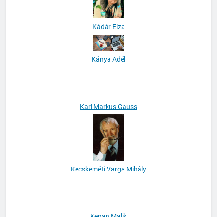
Kádár Elza
Kánya Adél
Karl Markus Gauss
Kecskeméti Varga Mihály