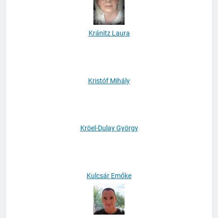
Kránitz Laura
Kristóf Mihály
Kröel-Dulay György
Kulcsár Emőke