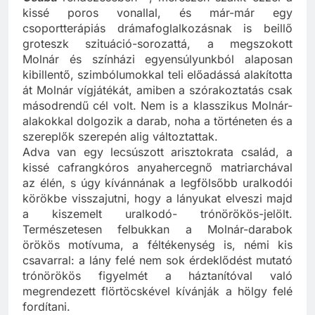
Csaba
rendezésében –, merészen szakít ezzel a
kissé poros vonallal, és már-már egy
csoportterápiás drámafoglalkozásnak is beillő
groteszk szituáció-sorozattá, a megszokott
Molnár és színházi egyensúlyunkból alaposan
kibillentő, szimbólumokkal teli előadássá alakította
át Molnár vígjátékát, amiben a szórakoztatás csak
másodrendű cél volt. Nem is a klasszikus Molnár-
alakokkal dolgozik a darab, noha a történeten és a
szereplők szerepén alig változtattak.
Adva van egy lecsúszott arisztokrata család, a
kissé cafrangkóros anyahercegnő matriarchával
az élén, s úgy kívánnának a legfölsőbb uralkodói
körökbe visszajutni, hogy a lányukat elveszi majd
a kiszemelt uralkodó- trónörökös-jelölt.
Természetesen felbukkan a Molnár-darabok
örökös motívuma, a féltékenység is, némi kis
csavarral: a lány felé nem sok érdeklődést mutató
trónörökös figyelmét a háztanítóval való
megrendezett flörtöcskével kívánják a hölgy felé