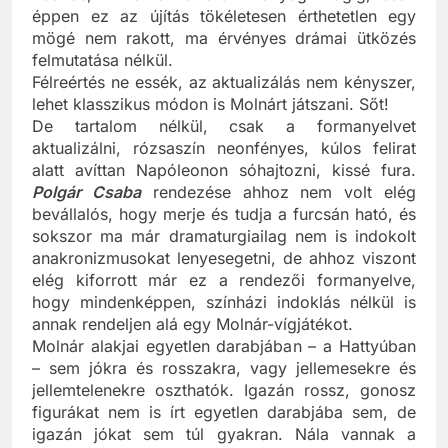
neonos, tiri-tarka kortárs műanyag világig, csak
éppen ez az újítás tökéletesen érthetetlen egy
mögé nem rakott, ma érvényes drámai ütközés
felmutatása nélkül.
Félreértés ne essék, az aktualizálás nem kényszer,
lehet klasszikus módon is Molnárt játszani. Sőt!
De tartalom nélkül, csak a formanyelvet
aktualizálni, rózsaszín neonfényes, kúlos felirat
alatt avíttan Napóleonon sóhajtozni, kissé fura.
Polgár Csaba
rendezése ahhoz nem volt elég
bevállalós, hogy merje és tudja a furcsán ható, és
sokszor ma már dramaturgiailag nem is indokolt
anakronizmusokat lenyesegetni, de ahhoz viszont
elég kiforrott már ez a rendezői formanyelve,
hogy mindenképpen, színházi indoklás nélkül is
annak rendeljen alá egy Molnár-vígjátékot.
Molnár alakjai egyetlen darabjában – a Hattyúban
– sem jókra és rosszakra, vagy jellemesekre és
jellemtelenekre oszthatók. Igazán rossz, gonosz
figurákat nem is írt egyetlen darabjába sem, de