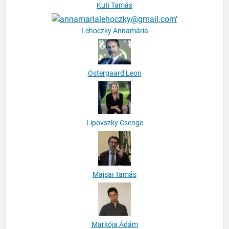
Kuti Tamás
Lehoczky Annamária
Ostergaard Leon
Lipovszky Csenge
Majsai Tamás