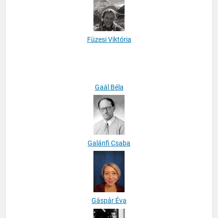
Fóti Péter Csaba
Füzesi Viktória
Gaál Béla
Galánfi Csaba
Gáspár Éva