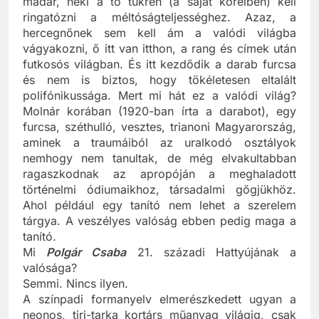
madár, neki a tó tükrén (a saját köreiben) kell
ringatózni a méltóságteljességhez. Azaz, a
hercegnőnek sem kell ám a valódi világba
vágyakozni, ő itt van itthon, a rang és címek után
futkosós világban. És itt kezdődik a darab furcsa
és nem is biztos, hogy tökéletesen eltalált
polifónikussága. Mert mi hát ez a valódi világ?
Molnár korában (1920-ban írta a darabot), egy
furcsa, széthulló, vesztes, trianoni Magyarország,
aminek a traumáiból az uralkodó osztályok
nemhogy nem tanultak, de még elvakultabban
ragaszkodnak az apropóján a meghaladott
történelmi ódiumaikhoz, társadalmi gőgjükhöz.
Ahol például egy tanító nem lehet a szerelem
tárgya. A veszélyes valóság ebben pedig maga a
tanító.
Mi
Polgár Csaba
21. századi Hattyújának a
valósága?
Semmi. Nincs ilyen.
A színpadi formanyelv elmerészkedett ugyan a