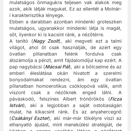
igazán jókat sem túl gyakran. Nála vannak a
mulatságos önmagukra teljesen vak alakok meg
azok, akik látják magukat. Ez az ellentét a Molnár-
i karakterisztika lényege.
Ebben a darabban azonban mindenki groteszken
mulatságos, ugyanakkor mindenki látja is magát,
sőt, ilyenkor ki is kacsint ránk, a nézőtérre.
A tanító (
Nagy Zsolt
), aki megveti ezt a talmi
világot, ahol őt csak használják, de azért egy
óvatlan pillanatban felénk fordulva csak
átszámolja a pénzt, amit fájdalomdíjul kap ezért. A
pap nagybácsi (
Mácsai Pál
), aki a bölcselme és az
emberi éleslátása okán hivatott a szerelmi
bonyodalmakat rendezni, ám egy óvatlan
pillanatban homoerotikus csóklopóvá válik, amit
viszont csak a nézőknek enged látni. A
páváskodó, felszínes Albert trónörökös (
Ficza
István
), aki a legjobban a saját ostobaságán
mulat, ha kikacsint ránk. És az anyahercegnő
(
Csákányi Eszter
), aki már-már tökélyre viszi az
elhanyatló ájulást, mint menekülési stratégiát, de