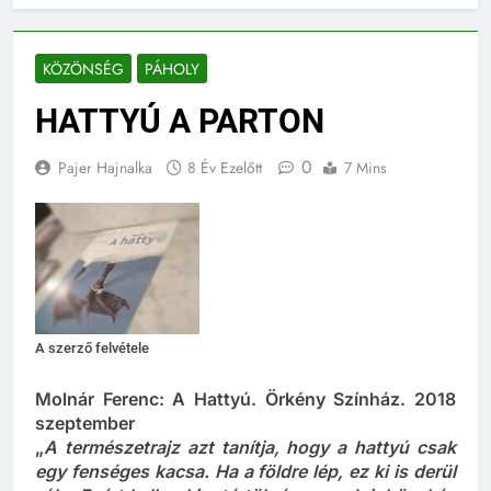
KÖZÖNSÉG
PÁHOLY
HATTYÚ A PARTON
0
Pajer Hajnalka
8 Év Ezelőtt
7 Mins
A szerző felvétele
Molnár Ferenc: A Hattyú. Örkény Színház. 2018
szeptember
„
A természetrajz azt tanítja, hogy a hattyú csak