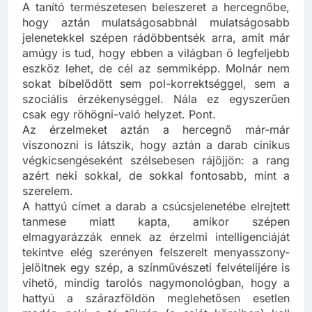
fordítani.
A tanító természetesen beleszeret a hercegnőbe,
hogy aztán mulatságosabbnál mulatságosabb
jelenetekkel szépen rádöbbentsék arra, amit már
amúgy is tud, hogy ebben a világban ő legfeljebb
eszköz lehet, de cél az semmiképp. Molnár nem
sokat bíbelődött sem pol-korrektséggel, sem a
szociális érzékenységgel. Nála ez egyszerűen
csak egy röhögni-való helyzet. Pont.
Az érzelmeket aztán a hercegnő már-már
viszonozni is látszik, hogy aztán a darab cinikus
végkicsengéseként szélsebesen rájöjjön: a rang
azért neki sokkal, de sokkal fontosabb, mint a
szerelem.
A hattyú címet a darab a csúcsjelenetébe elrejtett
tanmese miatt kapta, amikor szépen
elmagyarázzák ennek az érzelmi intelligenciáját
tekintve elég szerényen felszerelt menyasszony-
jelöltnek egy szép, a színművészeti felvételijére is
vihető, mindig tarolós nagymonológban, hogy a
hattyú a szárazföldön meglehetősen esetlen