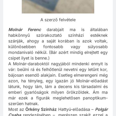
A szerző felvétele
Molnár Ferenc
darabjait ma is általában
habkönnyű szórakoztató színházi estéknek
szánják, ahogy a saját korában is azok voltak,
különösebben fontosabb vagy súlyosabb
mondanivaló nélkül. (Bár azért mindig elrejtett egy
csipet ilyet is benne.)
A Molnár-daraboktól nagyjából mindenki ennyit is
vár: beülni rá és felhőtlenül nevetni egy letűnt kor,
bájosan esendő alakjain. Esetleg elmerengeni még
azon, ha tényleg, egy igazán jó Molnár-előadást
látunk, hogy lám, lám a decens kis társadalmi és
emberi gyarlóságok milyen örökzöldek. Ám ma
már ezek a figurák meglehetősen panoptikum-
szerűen hatnak.
Most az
Örkény Színház
Hattyú-előadása –
Polgár