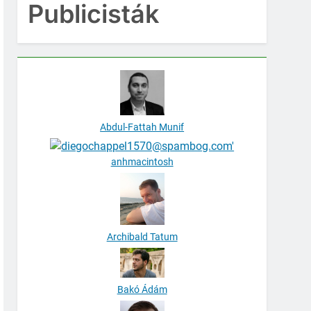
Publicisták
Abdul-Fattah Munif
anhmacintosh
Archibald Tatum
Bakó Ádám