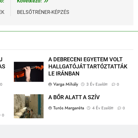
ő:
Következő:
EK
BELSŐTRÉNER-KÉPZÉS
J
A DEBRECENI EGYETEM VOLT
AS
HALLGATÓJÁT TARTÓZTATTÁK
LE IRÁNBAN
Varga Mihály
3 Év Ezelőtt
0
0
A BŐR ALATT A SZÍV
Turós Margaréta
4 Év Ezelőtt
0
0