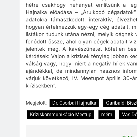
hétre csakhogy néhányat említsünk a legg
Hajnalka előadása – „Árulkodó cégadatok” 
adatokra támaszkodott, interaktív, élvezh
hogyan értelmezzük egy-egy cég adatait, mi
listákon tudunk utána nézni, melyik cégnek va
fonódott össze, ahol olyan cégek adatait viz
jelentek meg. A kávészünetet kötetlen bes
kérdések: Vajon a krízisek tényleg jobban ke
válság vagy, hogy miért a negatív hírek v
ajándékkal, de mindannyian hasznos inform
várjuk következő, IV. Meetupot április 30
krízisekben”.
Megjelölt:
Dr. Csorbai Hajnalka
Garibaldi Bisz
Kríziskommunikáció Meetup
mém
Vas Dó