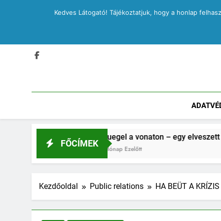
Ugrás
péntek, 2026.08.07.
11:22:59 PM
Kedves Látogató! Tájékoztatjuk, hogy a honlap felhas
a
tartalomra
ADATVÉ
Bruegel a vonaton – egy elveszett jegyzetfüzet kité
FŐCÍMEK
2 Hónap Ezelőtt
Kezdőoldal
Public relations
HA BEÜT A KRÍZIS