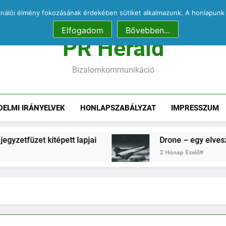
Pecell
Nás
ználói élmény fokozásának érdekében sütiket alkalmazunk. A honlapunk 
Ördögűzés a Karmelitában
COVID
Elfogadom
Bővebben...
Pecell
PR Herald
Nás
Ördögűzés a Karmelitában
Bizalomkommunikáció
DELMI IRÁNYELVEK
HONLAPSZABÁLYZAT
IMPRESSZUM
pett lapjai
Drone – egy elveszett jegyzetfüzet 
2 Hónap Ezelőtt