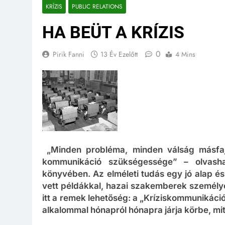
KRÍZIS
PUBLIC RELATIONS
HA BEÜT A KRÍZIS
0
Pirik Fanni
13 Év Ezelőtt
4 Mins
„Minden probléma, minden válság másfaj
kommunikáció szükségessége” – olvasha
könyvében. Az elméleti tudás egy jó alap és 
vett példákkal, hazai szakemberek személye
itt a remek lehetőség: a „Kríziskommunikáci
alkalommal hónapról hónapra járja körbe, mit i