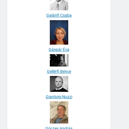
Galánfi Csaba
Gáspár Éva
Gellérfi Bence
Gianluigi Nuzzi
Göczey András