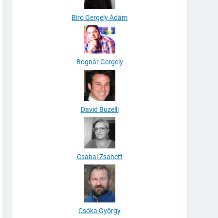
Biró Gergely Ádám
Bognár Gergely
David Buzelli
Csabai Zsanett
Csóka György