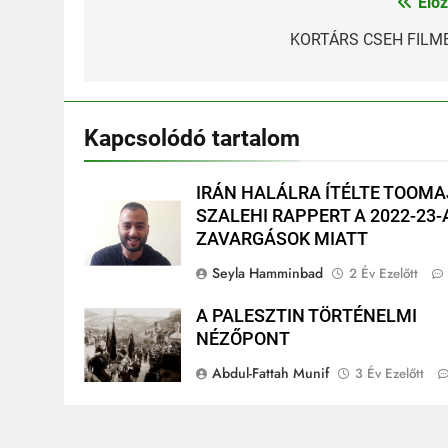
Előz
Bejegyzés
navigáció
KORTÁRS CSEH FILM
Kapcsolódó tartalom
IRÁN HALÁLRA ÍTÉLTE TOOMA
SZALEHI RAPPERT A 2022-23-
ZAVARGÁSOK MIATT
Seyla Hamminbad
2 Év Ezelőtt
A PALESZTIN TÖRTÉNELMI
NÉZŐPONT
Abdul-Fattah Munif
3 Év Ezelőtt