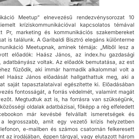
nikáció Meetup” elnevezésű rendezvénysorozat 10
emelt kríziskommunikációval kapcsolatos témával
ött Pr, marketing és kommunikációs szakembereket
 is találunk. A Garibaldi Bisztró elegáns különterme
ommunikáció Meetupnak, aminek témája: „Miből lesz a
vott előadók: Haász János, az index.hu gazdasági
a, adatbányász voltak. Az előadók bemutatása, az est
hez fűződik, aki immár harmadik alkalommal volt a
tel Haász János előadását hallgathattuk meg, aki a
t saját tapasztalataival egészítette ki. Előadásában
tervezés fontosságát, a forrás védelmét, valamint magát
yezőt. Megtudtuk azt is, ha forrásra van szükségünk,
özösségi oldalak adatbázisai, főképp a rég elfeledett
ebookon már kevésbé felvállalt ismeretségek és
 a legrosszabb, amit egy vezető krízis helyzetben
efonon, e-mailben és számos csatornán felkeresett
ent az irodájában, éppen tárgyal, vagy elutazott három