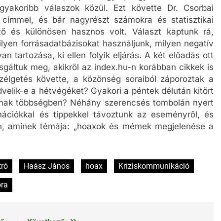
yakoribb válaszok közül. Ezt követte Dr. Csorbai
címmel, és bár nagyrészt számokra és statisztikai
ető és különösen hasznos volt. Választ kaptunk rá,
lyen forrásadatbázisokat használjunk, milyen negatív
n tartozása, ki ellen folyik eljárás. A két előadás ott
sgáltuk meg, akikről az index.hu-n korábban cikkek is
zélgetés követte, a közönség soraiból záporoztak a
dvelik-e a hétvégéket? Gyakori a péntek délután kitört
annak többségben? Néhány szerencsés tombolán nyert
ációkkal és tippekkel távoztunk az eseményről, és
-án, aminek témája: „hoaxok és mémek megjelenése a
tró
Haász János
hoax
Kríziskommunikáció
ra