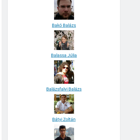
Bakó Balázs
Balassa Júlia
Balázsfalvi Balázs
Bátyi Zoltán