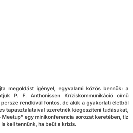
ta megoldást igényel, egyvalami közös bennük: a
tjuk P. F. Anthonissen Kríziskommunikáció című
persze rendkívül fontos, de akik a gyakorlati életből
s tapasztalataival szeretnék kiegészíteni tudásukat,
ó Meetup” egy minikonferencia sorozat keretében, tíz
s kell tennünk, ha beüt a krízis.