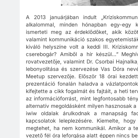
A 2013 januárjában indult „Kríziskommu
alkalommal, minden hónapban egy-egy ki
ismerteti meg az érdeklődőket, akik köz
valamint kommunikáció szakos egyetemistákat
kiváló helyszíne volt a keddi III. Krízisk
cserebogár? Amiből a hír készül…” Meghí
rovatvezetője, valamint Dr. Csorbai Hajnalk
lebonyolítása és szervezése Vas Dóra nevé
Meetup szervezője. Először 18 órai kezdet
prezentáció fonalán haladva a vázlatpontoka
kifejtette a cikk fogalmát és fajtáit, a heti 
az információforrást, mint legfontosabb tén
alternatív megoldásként milyen hasznosak a k
iwiw oldalak árulkodnak a manapság fac
kapcsolatok leleplezésére. Kiemelte, hogy
megtehet, ha nem kommunikál. Amikor a tel
vezető fél óra leforgása alatt éppen nincs b