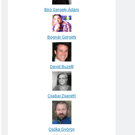
Biró Gergely Ádám
Bognár Gergely
David Buzelli
Csabai Zsanett
Csóka György