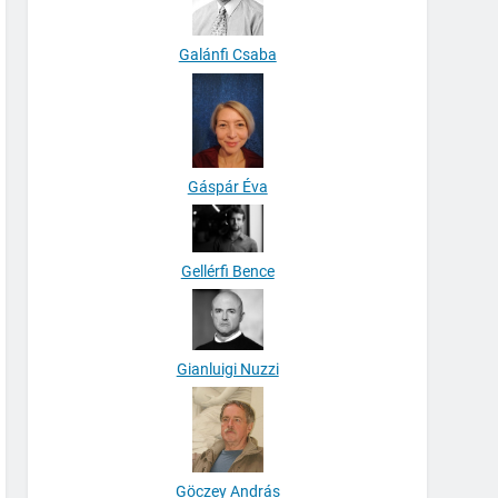
Galánfi Csaba
Gáspár Éva
Gellérfi Bence
Gianluigi Nuzzi
Göczey András