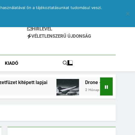
használatával ön a tájékoztatásunkat tudomásul veszi.
HÍRLEVÉL
VÉLETLENSZERŰ ÚJDONSÁG
KIADÓ
t lapjai
Drone – egy elveszett jegyzetfüzet kit
2 Hónap Ezelőtt