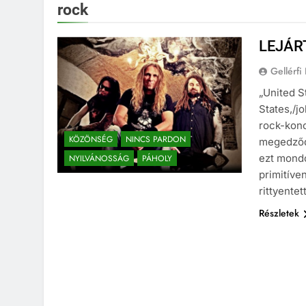
rock
LEJÁR
Gellérfi
„United S
States,/j
rock-konc
KÖZÖNSÉG
NINCS PARDON
megedződ
ezt mondo
NYILVÁNOSSÁG
PÁHOLY
primitíve
rittyente
Részletek