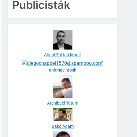
Publicisták
Abdul-Fattah Munif
anhmacintosh
Archibald Tatum
Bakó Ádám