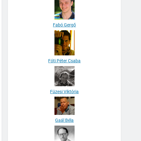
Fabó Gergő
Fóti Péter Csaba
Füzesi Viktória
Gaál Béla