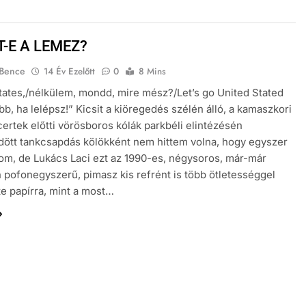
T-E A LEMEZ?
 Bence
14 Év Ezelőtt
0
8 Mins
tates,/nélkülem, mondd, mire mész?/Let’s go United Stated
obb, ha lelépsz!” Kicsit a kiöregedés szélén álló, a kamaszkori
ertek előtti vörösboros kólák parkbéli elintézésén
ött tankcsapdás kölökként nem hittem volna, hogy egyszer
m, de Lukács Laci ezt az 1990-es, négysoros, már-már
n pofonegyszerű, pimasz kis refrént is több ötletességgel
tte papírra, mint a most…