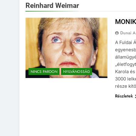
Reinhard Weimar
MONIK
Dunai A
A Fuldai 
egyenesbe
államügyé
„életfogy
Karola és
NINCS PARDON
NYILVÁNOSSÁG
3000 lelk
része kit
Részletek