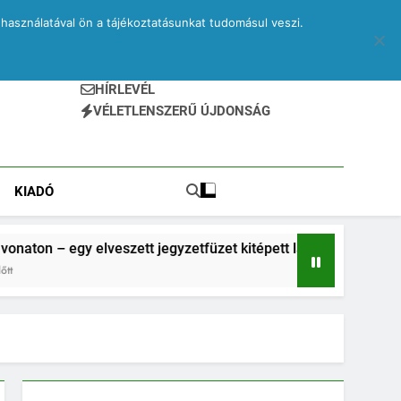
használatával ön a tájékoztatásunkat tudomásul veszi.
HÍRLEVÉL
VÉLETLENSZERŰ ÚJDONSÁG
KIADÓ
elveszett jegyzetfüzet kitépett lapjai
Drone – 
2 Hónap Ez