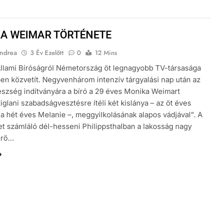
A WEIMAR TÖRTÉNETE
ndrea
3 Év Ezelőtt
0
12 Mins
Állami Bíróságról Németország öt legnagyobb TV-társasága
n közvetít. Negyvenhárom intenzív tárgyalási nap után az
szség indítványára a bíró a 29 éves Monika Weimart
tiglani szabadságvesztésre ítéli két kislánya – az öt éves
 a hét éves Melanie –, meggyilkolásának alapos vádjával”. A
et számláló dél-hesseni Philippsthalban a lakosság nagy
örő…