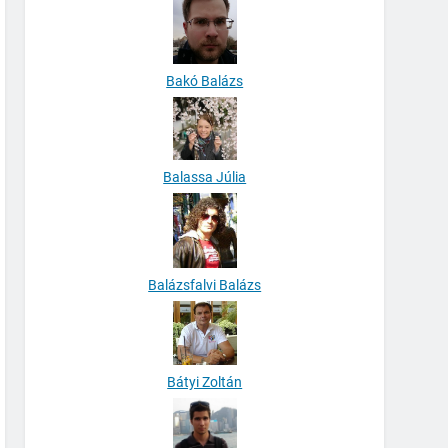
Bakó Balázs
Balassa Júlia
Balázsfalvi Balázs
Bátyi Zoltán