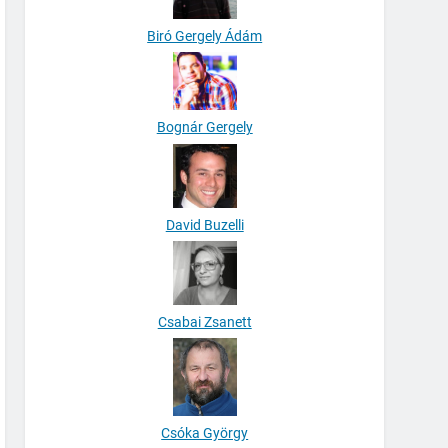
Biró Gergely Ádám
Bognár Gergely
David Buzelli
Csabai Zsanett
Csóka György