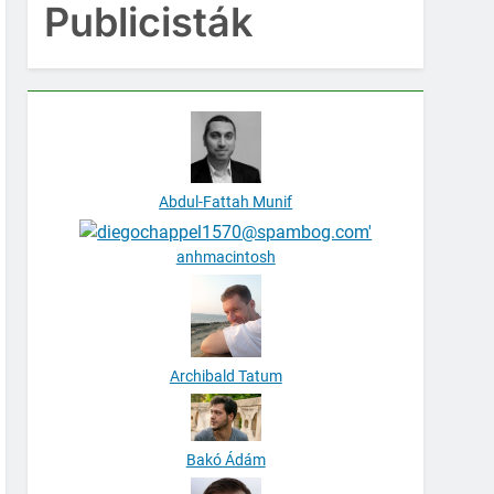
Publicisták
Abdul-Fattah Munif
anhmacintosh
Archibald Tatum
Bakó Ádám