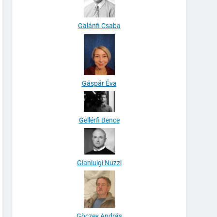
Galánfi Csaba
Gáspár Éva
Gellérfi Bence
Gianluigi Nuzzi
Göczey András