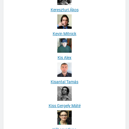
Kereszturi Ákos
Kevin Mitnick
Kis Alex
Kisantal Tamás
Kiss Gergely Máté