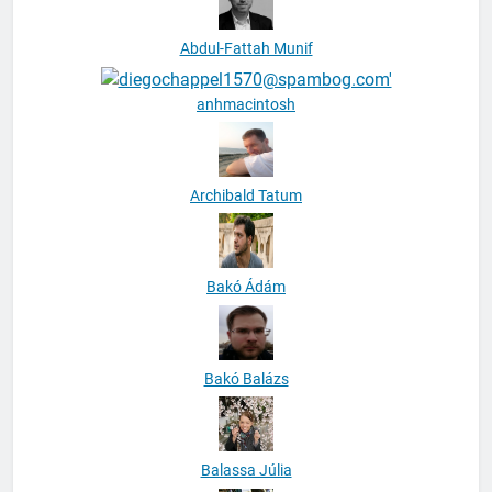
Abdul-Fattah Munif
anhmacintosh
Archibald Tatum
Bakó Ádám
Bakó Balázs
Balassa Júlia