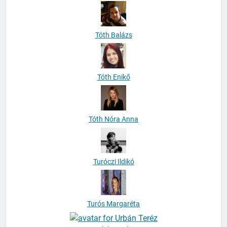
Tóth Balázs
Tóth Enikő
Tóth Nóra Anna
Turóczi Ildikó
Turós Margaréta