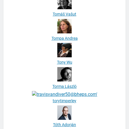
Tomáš Vašut
Tompa Andrea
Tony Wu
Torma László
torytimperley
Tóth Adorján