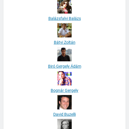
Balázsfalvi Balázs
Bátyi Zoltán
Biró Gergely Ádám
Bognár Gergely
David Buzelli