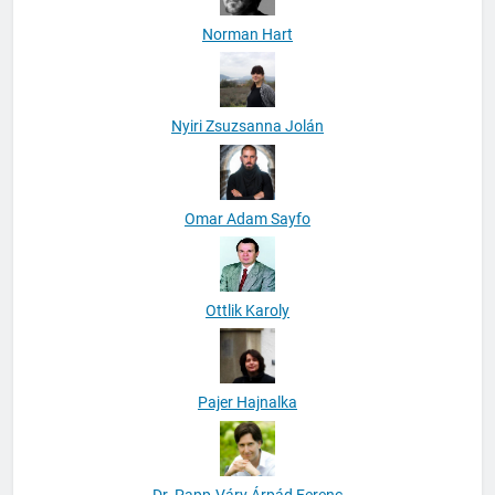
Norman Hart
Nyiri Zsuzsanna Jolán
Omar Adam Sayfo
Ottlik Karoly
Pajer Hajnalka
Dr. Papp-Váry Árpád Ferenc