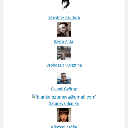
Szentmiklósi Dóra
Szerb Antal
Szoboszlai Krisztina
Szondi György
Sztaneva Bianka
Kőszegi Zsófia