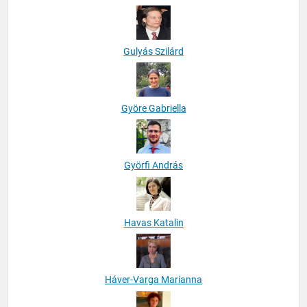
Gulyás Szilárd
Györe Gabriella
Györfi András
Havas Katalin
Háver-Varga Marianna