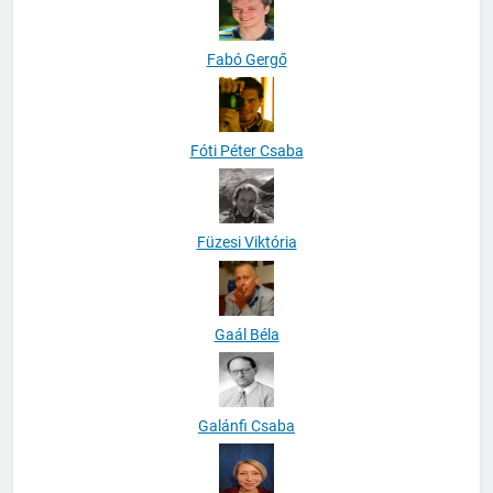
Fabó Gergő
Fóti Péter Csaba
Füzesi Viktória
Gaál Béla
Galánfi Csaba