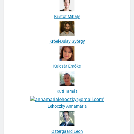
Kristóf Mihály
Kröel-Dulay György
Kulcsár Emőke
Kuti Tamás
Lehoczky Annamária
Ostergaard Leon