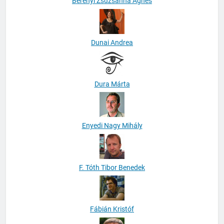
Berényi Zsuzsanna Ágnes
Dunai Andrea
Dura Márta
Enyedi Nagy Mihály
F. Tóth Tibor Benedek
Fábián Kristóf