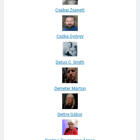
Csabai Zsanett
Csóka György
Datus C. Smith
Demeter Márton
Dettre Gábor