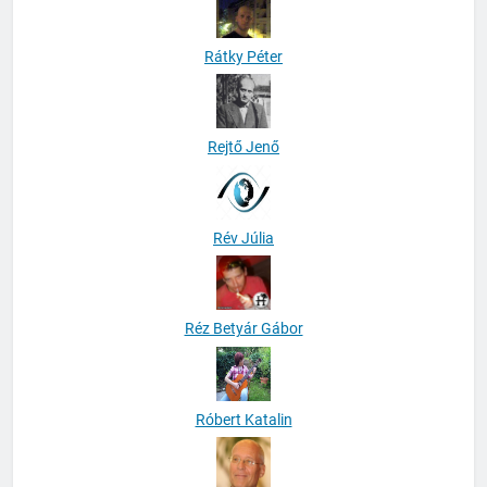
Rátky Péter
Rejtő Jenő
Rév Júlia
Réz Betyár Gábor
Róbert Katalin