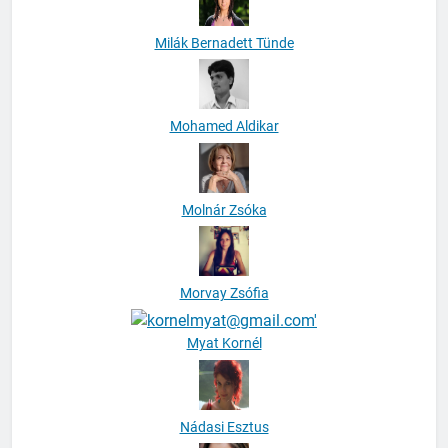
Milák Bernadett Tünde
Mohamed Aldikar
Molnár Zsóka
Morvay Zsófia
Myat Kornél
Nádasi Esztus