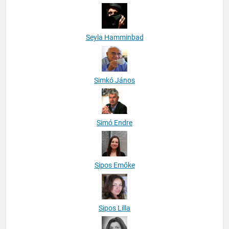
Seyla Hamminbad
Simkó János
Simó Endre
Sipos Emőke
Sipos Lilla