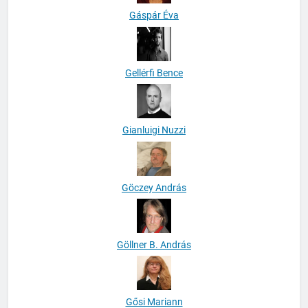
Gáspár Éva
Gellérfi Bence
Gianluigi Nuzzi
Göczey András
Göllner B. András
Gősi Mariann