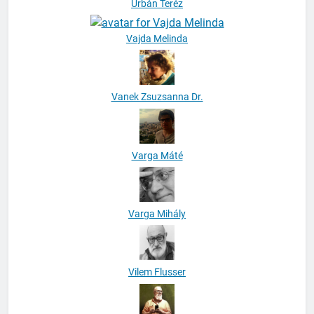
Urbán Teréz
Vajda Melinda
Vanek Zsuzsanna Dr.
Varga Máté
Varga Mihály
Vilem Flusser