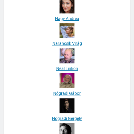
Nagy Andrea
Narancsik Virág
Neal Linkon
Nógrádi Gábor
Nógrádi Gergely