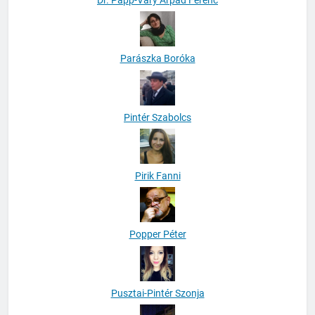
Parászka Boróka
Pintér Szabolcs
Pirik Fanni
Popper Péter
Pusztai-Pintér Szonja