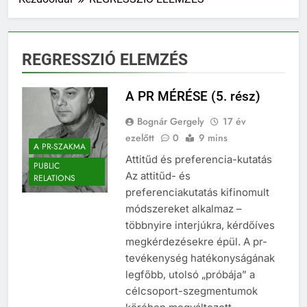
REGRESSZIÓ ELEMZÉS
A PR MÉRÉSE (5. rész)
Bognár Gergely
17 év
ezelőtt
0
9 mins
A PR-SZAKMA
Attitűd és preferencia-kutatás
PUBLIC
Az attitűd- és
RELATIONS
preferenciakutatás kifinomult
módszereket alkalmaz –
többnyire interjúkra, kérdőíves
megkérdezésekre épül. A pr-
tevékenység hatékonyságának
legfőbb, utolsó „próbája” a
célcsoport-szegmentumok