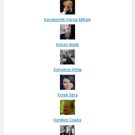
Kecskeméti Varga Mihály
Kenan Malik
Kenyeres Attila
Kerek Sára
Kerekes Csaba