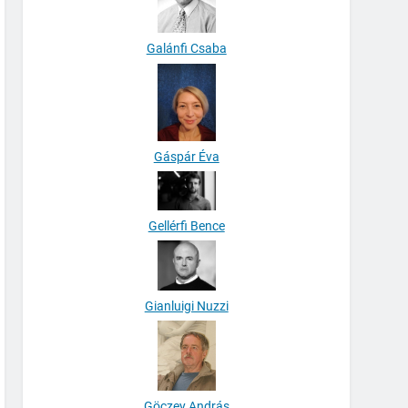
Galánfi Csaba
Gáspár Éva
Gellérfi Bence
Gianluigi Nuzzi
Göczey András