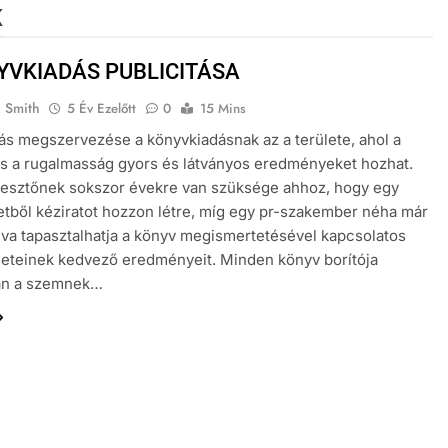
K
YVKIADÁS PUBLICITÁSA
. Smith
5 Év Ezelőtt
0
15 Mins
tás megszervezése a könyvkiadásnak az a területe, ahol a
és a rugalmasság gyors és látványos eredményeket hozhat.
kesztőnek sokszor évekre van szüksége ahhoz, hogy egy
letből kéziratot hozzon létre, míg egy pr-szakember néha már
va tapasztalhatja a könyv megismertetésével kapcsolatos
tleteinek kedvező eredményeit. Minden könyv borítója
an a szemnek…