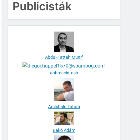
Publicisták
Abdul-Fattah Munif
anhmacintosh
Archibald Tatum
Bakó Ádám