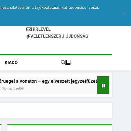
használatával ön a tájékoztatásunkat tudomásul veszi.
HÍRLEVÉL
VÉLETLENSZERŰ ÚJDONSÁG
KIADÓ
naton – egy elveszett jegyzetfüzet kitépett lapjai