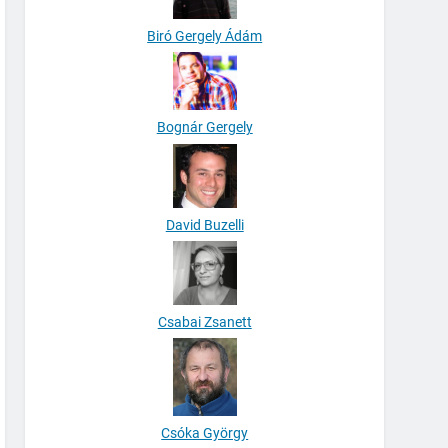
Biró Gergely Ádám
Bognár Gergely
David Buzelli
Csabai Zsanett
Csóka György