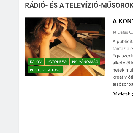
RÁDIÓ- ÉS A TELEVÍZIÓ-MŰSORO
A KÖN
Datus C
A publici
fantázia 
Egy szer
KÖNYV
KÖZÖNSÉG
NYILVÁNOSSÁG
alkotó öt
hetek múl
PUBLIC RELATIONS
kreatív ö
elsősorb
Részletek