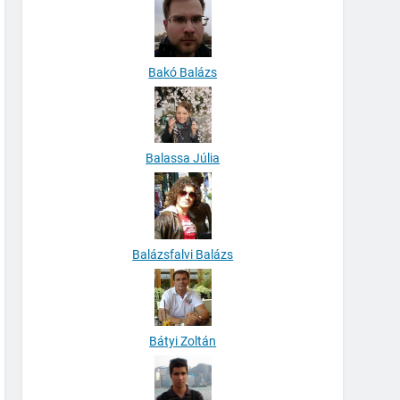
Bakó Balázs
Balassa Júlia
Balázsfalvi Balázs
Bátyi Zoltán