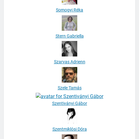
Somogyi Réka
Stern Gabriella
Szarvas Adrienn
Szele Tamás
Szentiványi Gábor
Szentmiklósi Dóra