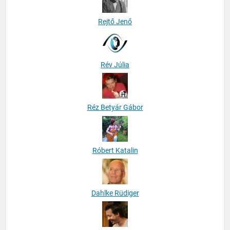
Rejtő Jenő
Rév Júlia
Réz Betyár Gábor
Róbert Katalin
Dahlke Rüdiger