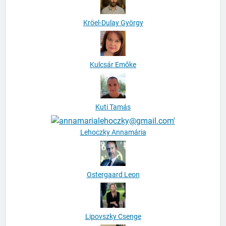
Kröel-Dulay György
Kulcsár Emőke
Kuti Tamás
Lehoczky Annamária
Ostergaard Leon
Lipovszky Csenge