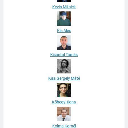
Kevin Mitnick
Kis Alex
Kisantal Tamás
Kiss Gergely Máté
Kőhegyi Ilona
Kolma Kornél