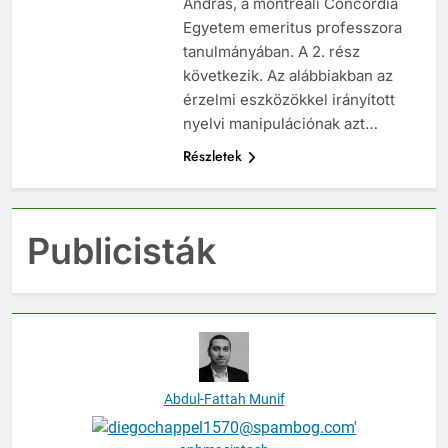
András, a montreali Concordia
Egyetem emeritus professzora
tanulmányában. A 2. rész
következik. Az alábbiakban az
érzelmi eszközökkel irányított
nyelvi manipulációnak azt…
Részletek
Publicisták
Abdul-Fattah Munif