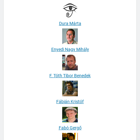
Dura Márta
Enyedi Nagy Mihály
F. Tóth Tibor Benedek
Fábián Kristóf
Fabó Gergő