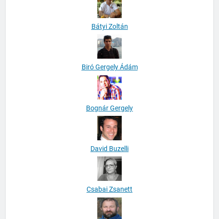
Bátyi Zoltán
Biró Gergely Ádám
Bognár Gergely
David Buzelli
Csabai Zsanett