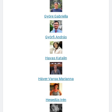
Györe Gabriella
Györfi András
Havas Katalin
Háver-Varga Marianna
Hegedüs Irén