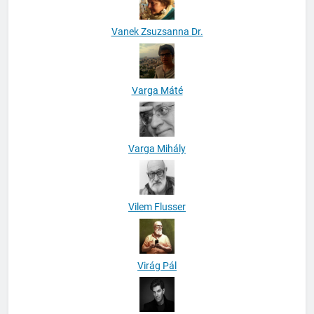
Vanek Zsuzsanna Dr.
Varga Máté
Varga Mihály
Vilem Flusser
Virág Pál