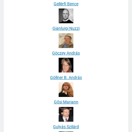
Gellérfi Bence
Gianluigi Nuzzi
Göczey András
Göllner B. András
Gősi Mariann
Gulyás Szilárd