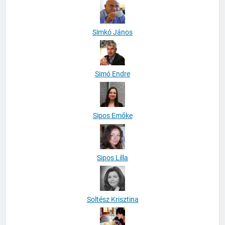
Simkó János
Simó Endre
Sipos Emőke
Sipos Lilla
Soltész Krisztina