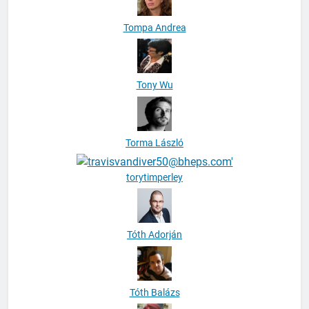
Tompa Andrea
Tony Wu
Torma László
torytimperley
Tóth Adorján
Tóth Balázs