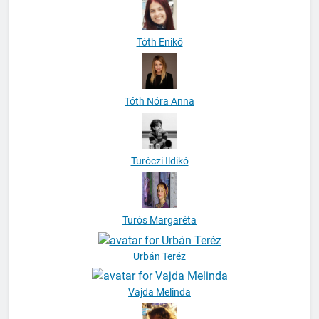
Tóth Enikő
Tóth Nóra Anna
Turóczi Ildikó
Turós Margaréta
Urbán Teréz
Vajda Melinda