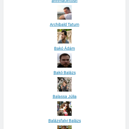
anhmacintosh
Archibald Tatum
Bakó Ádám
Bakó Balázs
Balassa Júlia
Balázsfalvi Balázs