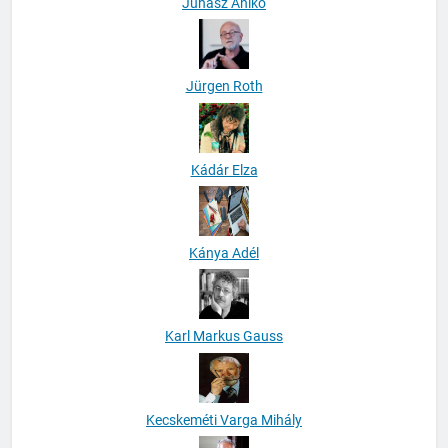
Juhász Anikó
Jürgen Roth
Kádár Elza
Kánya Adél
Karl Markus Gauss
Kecskeméti Varga Mihály