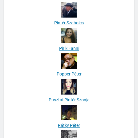
Pintér Szabolcs
Pirik Fanni
Popper Péter
Pusztai-Pintér Szonja
Rátky Péter