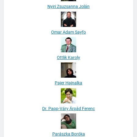
Nyiri Zsuzsanna Jolán
Omar Adam Sayfo
Ottlik Karoly
Pajer Hajnalka
Dr. Papp-Váry Árpád Ferenc
Parászka Boróka