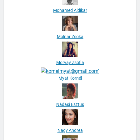
Mohamed Aldikar
Molnár Zsóka
Morvay Zsófia
Myat Kornél
Nádasi Esztus
Nagy Andrea