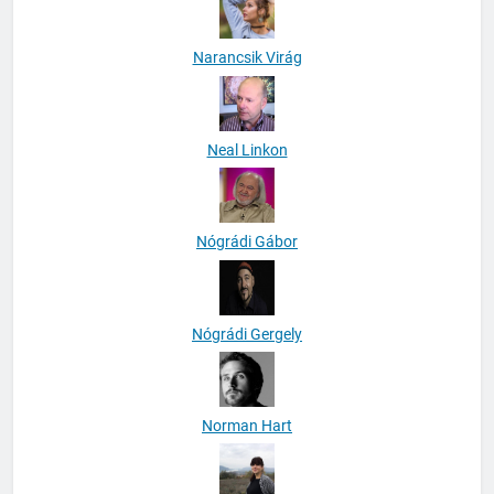
Narancsik Virág
Neal Linkon
Nógrádi Gábor
Nógrádi Gergely
Norman Hart