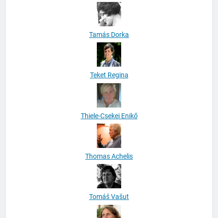
Tamás Dorka
Teket Regina
Thiele-Csekei Enikő
Thomas Achelis
Tomáš Vašut