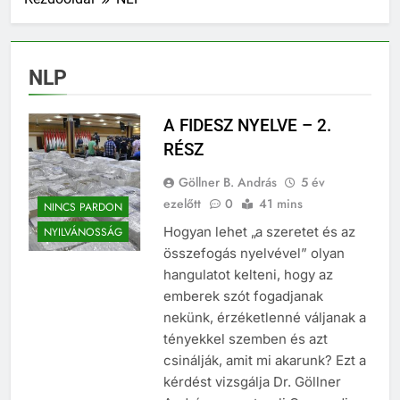
NLP
A FIDESZ NYELVE – 2.
RÉSZ
Göllner B. András
5 év
ezelőtt
0
41 mins
NINCS PARDON
Hogyan lehet „a szeretet és az
NYILVÁNOSSÁG
összefogás nyelvével” olyan
hangulatot kelteni, hogy az
emberek szót fogadjanak
nekünk, érzéketlenné váljanak a
tényekkel szemben és azt
csinálják, amit mi akarunk? Ezt a
kérdést vizsgálja Dr. Göllner