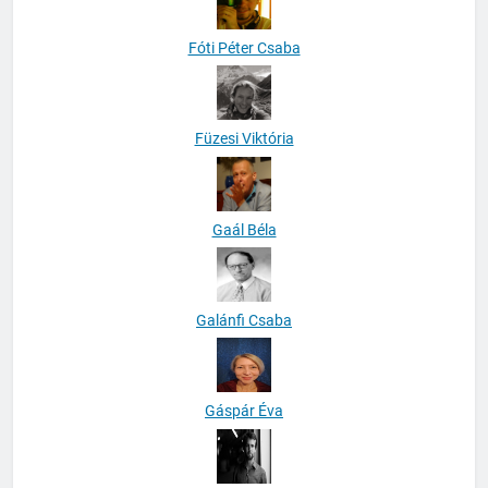
Fóti Péter Csaba
Füzesi Viktória
Gaál Béla
Galánfi Csaba
Gáspár Éva